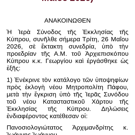
ΑΝΑΚΟΙΝΩΘΕΝ
Ἡ Ἱερὰ Σύνοδος τῆς Ἐκκλησίας τῆς
Κύπρου, συνῆλθε σήμερα Τρίτη, 26 Μαΐου
2026, σὲ ἔκτακτη συνεδρία, ὑπὸ τὴν
προεδρίαν τῆς Α.Μ. τοῦ Ἀρχιεπισκόπου
Κύπρου κ.κ. Γεωργίου καὶ ἐργάσθηκε ὡς
ἑξῆς:
1) Ἐνέκρινε τὸν κατάλογο τῶν ὑποψηφίων
πρὸς ἐκλογὴ νέου Μητροπολίτη Πάφου,
μετὰ τὴν ἔγκριση ὑπὸ τῆς Ἱερᾶς Συνόδου
τοῦ νέου Κατασταστικοῦ Χάρτου τῆς
Ἐκκλησίας τῆς Κύπρου. Δηλώσεις
ἐνδιαφέροντος κατέθεσαν οἱ:
Πανοσιολογιώτατος Ἀρχιμανδρίτης κ.
Ἰωάννης Ἰωάννου,