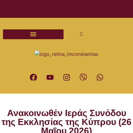
Διαδικασίες και Έντυπα Γάμου
Ανακοινωθέν Ιεράς Συνόδου
της Εκκλησίας της Κύπρου (26
Μαΐου 2026)