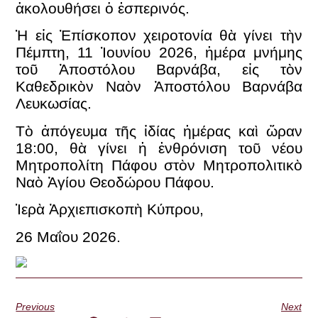
ἀκολουθήσει ὁ ἑσπερινός.
Ἡ εἰς Ἐπίσκοπον χειροτονία θὰ γίνει τὴν
Πέμπτη, 11 Ἰουνίου 2026, ἡμέρα μνήμης
τοῦ Ἀποστόλου Βαρνάβα, εἰς τὸν
Καθεδρικὸν Ναὸν Ἀποστόλου Βαρνάβα
Λευκωσίας.
Τὸ ἀπόγευμα τῆς ἰδίας ἡμέρας καὶ ὥραν
18:00, θὰ γίνει ἡ ἐνθρόνιση τοῦ νέου
Μητροπολίτη Πάφου στὸν Μητροπολιτικὸ
Ναὸ Ἁγίου Θεοδώρου Πάφου.
Ἱερὰ Ἀρχιεπισκοπὴ Κύπρου,
26 Μαΐου 2026.
Previous
Next