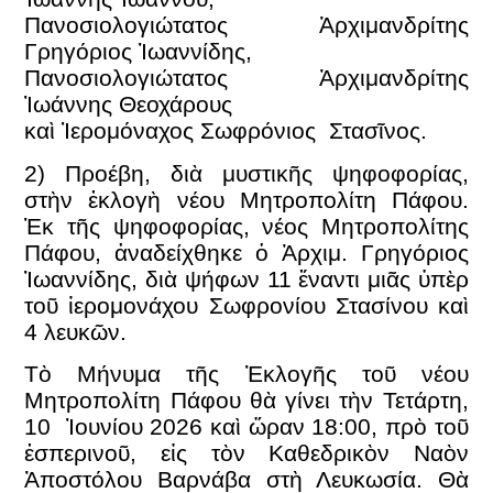
Πανοσιολογιώτατος Ἀρχιμανδρίτης
Γρηγόριος Ἰωαννίδης,
Πανοσιολογιώτατος Ἀρχιμανδρίτης
Ἰωάννης Θεοχάρους
καὶ Ἱερομόναχος Σωφρόνιος Στασῖνος.
2) Προέβη, διὰ μυστικῆς ψηφοφορίας,
στὴν ἐκλογὴ νέου Μητροπολίτη Πάφου.
Ἐκ τῆς ψηφοφορίας, νέος Μητροπολίτης
Πάφου, ἀναδείχθηκε ὁ Ἀρχιμ. Γρηγόριος
Ἰωαννίδης, διὰ ψήφων 11 ἔναντι μιᾶς ὑπὲρ
τοῦ ἱερομονάχου Σωφρονίου Στασίνου καὶ
4 λευκῶν.
Τὸ Μήνυμα τῆς Ἐκλογῆς τοῦ νέου
Μητροπολίτη Πάφου θὰ γίνει τὴν Τετάρτη,
10 Ἰουνίου 2026 καὶ ὥραν 18:00, πρὸ τοῦ
ἑσπερινοῦ, εἰς τὸν Καθεδρικὸν Ναὸν
Ἀποστόλου Βαρνάβα στὴ Λευκωσία. Θὰ