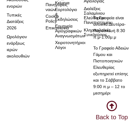
Αγιολογίας
Κείμενα
Πανηγύρεις
ενοριών
Διαλέξεις
ναών
Εορτολόγιο
Σαλαμίνιου
&
Τυπικές
Cookie
Τα Γραφεία είναι
Ελεύθερου
Εκδηλώσεις
Policy
Διατάξεις
Πανεπιστημίου
ανοικτά Δευτέρα-
Ερμηνεία
2026
Επικοινωνία
Κληρικολαϊκές
Παρασκευή 8:30
Αγιογραφικών
Συνελεύσεις
Αναγνωσμάτων
Ωρολόγιον
π.μ-1:00μ.μ
Χειροτονητήριοι
ενάρξεως
Λόγοι
Το Γραφείο Αδειών
ιερών
Γάμου και
ακολουθιών
Πιστοποιητκών
Ελευθερίας
εξυπηρετεί επίσης
και το Σάββατο
9:00 π.μ – 12 το
μεσημέρι
Back to Top