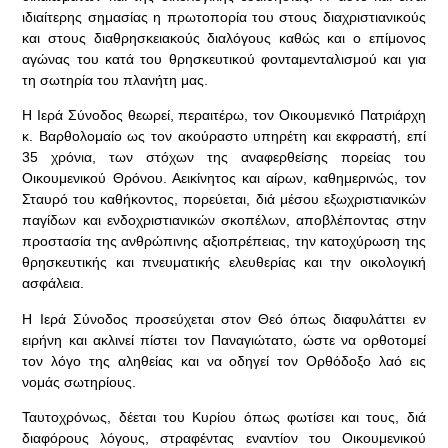
ιδιαίτερης σημασίας η πρωτοπορία του στους διαχριστιανικούς
και στους διαθρησκειακούς διαλόγους καθώς και ο επίμονος
αγώνας του κατά του θρησκευτικού φονταμενταλισμού και για
τη σωτηρία του πλανήτη μας.
Η Ιερά Σύνοδος θεωρεί, περαιτέρω, τον Οικουμενικό Πατριάρχη
κ. Βαρθολομαίο ως τον ακούραστο υπηρέτη και εκφραστή, επί
35 χρόνια, των στόχων της αναφερθείσης πορείας του
Οικουμενικού Θρόνου. Αεικίνητος και αίρων, καθημερινώς, τον
Σταυρό του καθήκοντος, πορεύεται, διά μέσου εξωχριστιανικών
παγίδων και ενδοχριστιανικών σκοπέλων, αποβλέποντας στην
προστασία της ανθρώπινης αξιοπρέπειας, την κατοχύρωση της
θρησκευτικής και πνευματικής ελευθερίας και την οικολογική
ασφάλεια.
Η Ιερά Σύνοδος προσεύχεται στον Θεό όπως διαφυλάττει εν
ειρήνη και ακλινεί πίστει τον Παναγιώτατο, ώστε να ορθοτομεί
τον λόγο της αληθείας και να οδηγεί τον Ορθόδοξο λαό εις
νομάς σωτηρίους.
Ταυτοχρόνως, δέεται του Κυρίου όπως φωτίσει και τους, διά
διαφόρους λόγους, στραφέντας εναντίον του Οικουμενικού