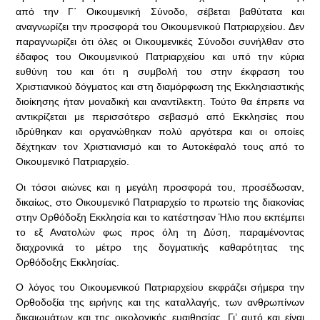
από την Γ΄ Οικουμενική Σύνοδο, σέβεται βαθύτατα και
αναγνωρίζει την προσφορά του Οικουμενικού Πατριαρχείου. Δεν
παραγνωρίζει ότι όλες οι Οικουμενικές Σύνοδοι συνήλθαν στο
έδαφος του Οικουμενικού Πατριαρχείου και υπό την κύρια
ευθύνη του και ότι η συμβολή του στην έκφραση του
Χριστιανικού δόγματος και στη διαμόρφωση της Εκκλησιαστικής
διοίκησης ήταν μοναδική και αναντίλεκτη. Τούτο θα έπρεπε να
αντικρίζεται με περισσότερο σεβασμό από Εκκλησίες που
ιδρύθηκαν και οργανώθηκαν πολύ αργότερα και οι οποίες
δέχτηκαν τον Χριστιανισμό και το Αυτοκέφαλό τους από το
Οικουμενικό Πατριαρχείο.
Οι τόσοι αιώνες και η μεγάλη προσφορά του, προσέδωσαν,
δικαίως, στο Οικουμενικό Πατριαρχείο το πρωτείο της διακονίας
στην Ορθόδοξη Εκκλησία και το κατέστησαν Ήλιο που εκπέμπει
το εξ Ανατολών φως προς όλη τη Δύση, παραμένοντας
διαχρονικά το μέτρο της δογματικής καθαρότητας της
Ορθόδοξης Εκκλησίας.
Ο λόγος του Οικουμενικού Πατριαρχείου εκφράζει σήμερα την
Ορθοδοξία της ειρήνης και της καταλλαγής, των ανθρωπίνων
δικαιωμάτων και της οικολογικής ευαιθησίας. Γι’ αυτό και είναι