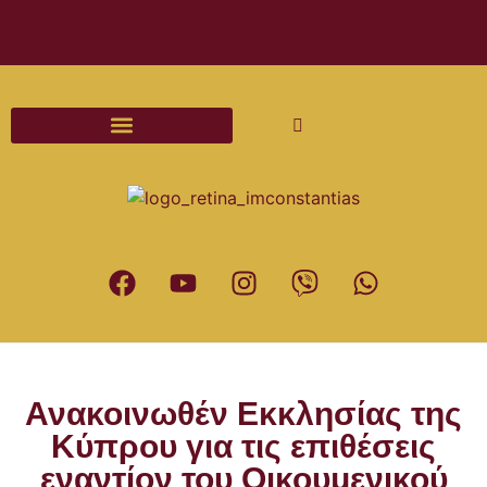
Διαδικασίες και Έντυπα Γάμου
Ανακοινωθέν Εκκλησίας της
Κύπρου για τις επιθέσεις
εναντίον του Οικουμενικού