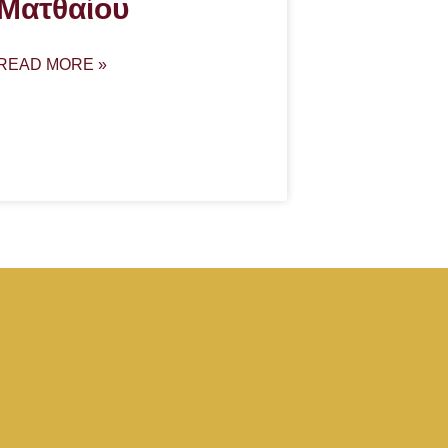
Ματθαίου
READ MORE »