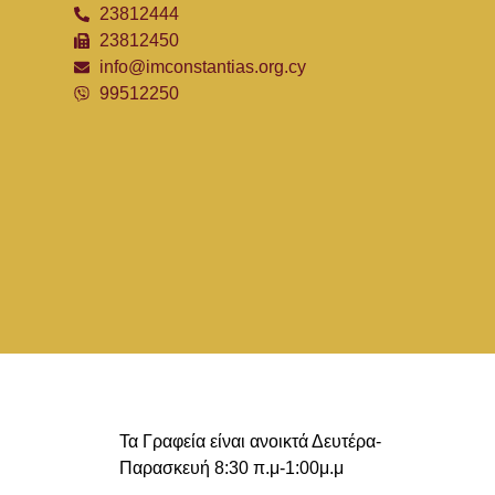
23812444
23812450
info@imconstantias.org.cy
99512250
Τα Γραφεία είναι ανοικτά Δευτέρα-
Παρασκευή 8:30 π.μ-1:00μ.μ