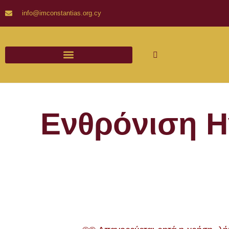
info@imconstantias.org.cy
Ενθρόνιση Η