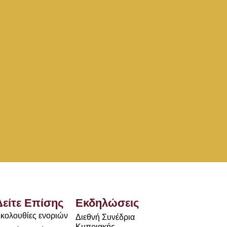
Δείτε Επίσης
Εκδηλώσεις
κολουθίες ενοριών
Διεθνή Συνέδρια
Κυπριακής