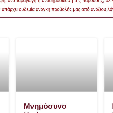
ψη, αναπαραγωγή ή αναδημοσίευσή της παρούσης, ολική 
, δεν υπάρχει ουδεμία ανάγκη προβολής μας από ανάξιoυ
Μνημόσυνο