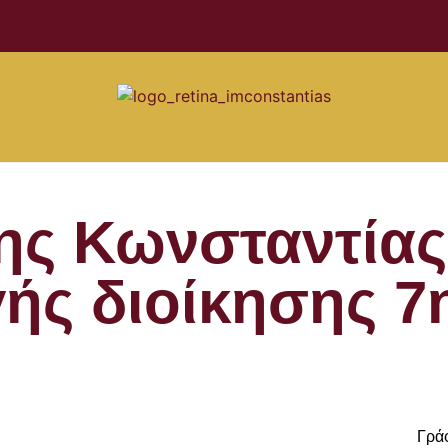
ης Κωνσταντίας
γής διοίκησης 7
Γρά