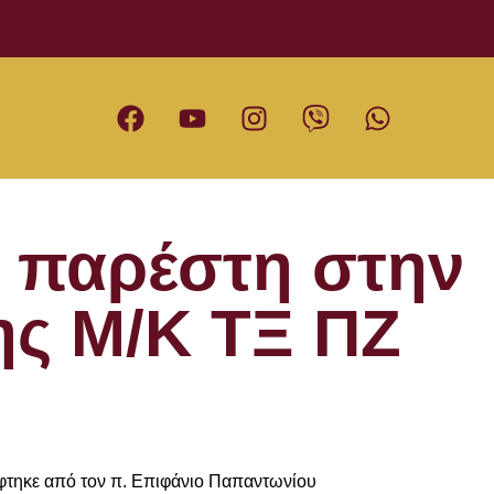
 παρέστη στην
ης Μ/Κ ΤΞ ΠΖ
φτηκε από τον π. Επιφάνιο Παπαντωνίου