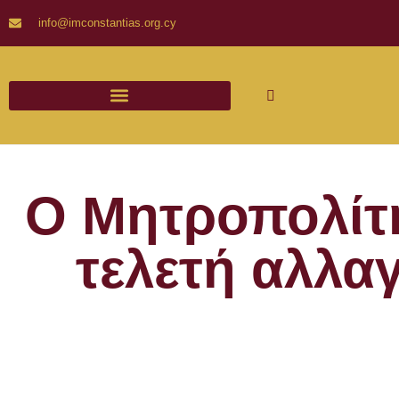
info@imconstantias.org.cy
Ο Μητροπολίτ
τελετή αλλα