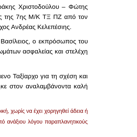
τράκης Χριστοδούλου – Φώτης
ς της 7ης Μ/Κ ΤΞ ΠΖ από τον
ρχος Ανδρέας Κελεπέσιης.
 Βασίλειος, ο εκπρόσωπος του
ωμάτων ασφαλείας και στελέχη
ενο Ταξίαρχο για τη σχέση και
θηκε στον αναλαμβάνοντα καλή
ή, χωρίς να έχει χορηγηθεί άδεια ή
 από ανάξιoυ λόγου παραπλανητικούς