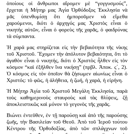
ὁποίους οἱ ἄνθρωποι αἴρομεν μὲ “γογγυσμούς”,
ἔρχεται ἡ Μήτηρ μας Ἁγία Ὀρθόδοξος Ἐκκλησία νὰ
μᾶς ὑπενθυμίσῃ ὅτι ἠμποροῦμεν νὰ εἴμεθα
χαρούμενοι, διότι ὁ ἀρχηγός μας Χριστὸς εἶναι ὁ
νικητὴς αὐτῶν, εἶναι ὁ φορεὺς τῆς χαρᾶς, ὁ φαιδρύνας
τὰ σύμπαντα.
Ἡ χαρά μας στηρίζεται εἰς τὴν βεβαιότητα τῆς νίκης
τοῦ Χριστοῦ. Ἔχομεν τὴν ἀπόλυτον βεβαιότητα, ὅτι τὸ
ἀγαθὸν εἶναι ὁ νικητής, διότι ὁ Χριστὸς ἦλθεν εἰς τὸν
κόσμον “καὶ ἐξῆλθεν ἵνα νικήσῃ” (πρβλ. Ἀποκ. ς΄, 2).
Ὁ κόσμος εἰς τὸν ὁποῖον θὰ ζήσωμεν αἰωνίως εἶναι ὁ
Χριστός: τὸ φῶς, ἡ ἀλήθεια, ἡ ζωή, ἡ χαρά, ἡ εἰρήνη.
Ἡ Μήτηρ Ἁγία τοῦ Χριστοῦ Μεγάλη Ἐκκλησία, παρὰ
τοὺς καθημερινοὺς σταυροὺς καὶ τὰς θλίψεις, ζῇ
ἀποκλειστικῶς καὶ μόνον τὸ γεγονὸς τῆς χαρᾶς.
Βιώνει ἐντεῦθεν, ἐν τῇ παρούσῃ καὶ ἀπὸ τῆς παρούσης
ζωῆς, τὴν Βασιλείαν τοῦ Θεοῦ. Ἀπὸ τοῦ Ἱεροῦ τούτου
Κέντρου τῆς Ὁρθοδοξίας, ἀπὸ τῶν σπλάγχνων τοῦ