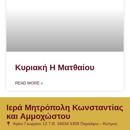
Κυριακή Η Ματθαίου
READ MORE »
Ιερά Μητρόπολη Κωνσταντίας
και Αμμοχώστου
Αγίου Γεωργίου 12 Τ.Θ. 34034 5309 Παραλίμνι – Κύπρος