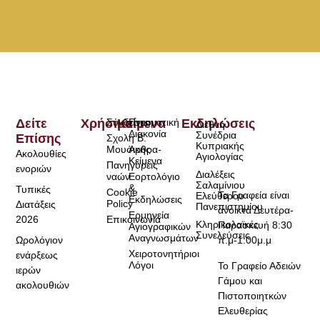
Δείτε
Χρήσιμα
Σύνδεσμοι
Κείμενα
Πνευματική
Εκδηλώσεις
Διεθνή
Διακονία
Συνέδρια
Επίσης
Σχολή Β.
Κυπριακής
Μουσικής
Άρθρα-
Ακολουθίες
Αγιολογίας
Κείμενα
Πανηγύρεις
ενοριών
Διαλέξεις
ναών
Εορτολόγιο
Σαλαμίνιου
&
Τυπικές
Cookie
Τα Γραφεία είναι
Ελεύθερου
Εκδηλώσεις
Policy
Διατάξεις
Πανεπιστημίου
ανοικτά Δευτέρα-
Ερμηνεία
2026
Επικοινωνία
Κληρικολαϊκές
Παρασκευή 8:30
Αγιογραφικών
Συνελεύσεις
Αναγνωσμάτων
Ωρολόγιον
π.μ-1:00μ.μ
Χειροτονητήριοι
ενάρξεως
Λόγοι
Το Γραφείο Αδειών
ιερών
Γάμου και
ακολουθιών
Πιστοποιητκών
Ελευθερίας