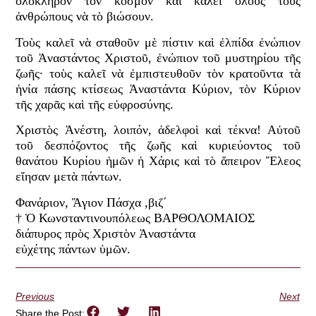
ὁλόκληρον τὸν κόσμον καὶ καλεῖ ὅλους τοὺς
ἀνθρώπους νὰ τὸ βιώσουν.
Τοὺς καλεῖ νὰ σταθοῦν μὲ πίστιν καὶ ἐλπίδα ἐνώπιον
τοῦ Ἀναστάντος Χριστοῦ, ἐνώπιον τοῦ μυστηρίου τῆς
ζωῆς∙ τοὺς καλεῖ νὰ ἐμπιστευθοῦν τὸν κρατοῦντα τὰ
ἡνία πάσης κτίσεως Ἀναστάντα Κύριον, τὸν Κύριον
τῆς χαρᾶς καὶ τῆς εὐφροσύνης.
Χριστὸς Ἀνέστη, λοιπόν, ἀδελφοὶ καὶ τέκνα! Αὐτοῦ
τοῦ δεσπόζοντος τῆς ζωῆς καὶ κυριεύοντος τοῦ
θανάτου Κυρίου ἡμῶν ἡ Χάρις καὶ τὸ ἄπειρον Ἔλεος
εἴησαν μετὰ πάντων.
Φανάριον, Ἅγιον Πάσχα ,βιζ´
† Ὁ Κωνσταντινουπόλεως ΒΑΡΘΟΛΟΜΑΙΟΣ
διάπυρος πρὸς Χριστὸν Ἀναστάντα
εὐχέτης πάντων ὑμῶν.
Previous
Next
Share the Post: