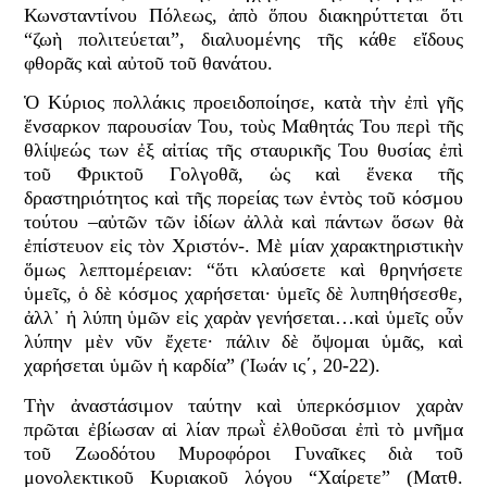
Κωνσταντίνου Πόλεως, ἀπὸ ὅπου διακηρύττεται ὅτι
“ζωὴ πολιτεύεται”, διαλυομένης τῆς κάθε εἴδους
φθορᾶς καὶ αὐτοῦ τοῦ θανάτου.
Ὁ Κύριος πολλάκις προειδοποίησε, κατὰ τὴν ἐπὶ γῆς
ἔνσαρκον παρουσίαν Του, τοὺς Μαθητάς Του περὶ τῆς
θλίψεώς των ἐξ αἰτίας τῆς σταυρικῆς Του θυσίας ἐπὶ
τοῦ Φρικτοῦ Γολγοθᾶ, ὡς καὶ ἕνεκα τῆς
δραστηριότητος καὶ τῆς πορείας των ἐντὸς τοῦ κόσμου
τούτου –αὐτῶν τῶν ἰδίων ἀλλὰ καὶ πάντων ὅσων θὰ
ἐπίστευον εἰς τὸν Χριστόν-. Μὲ μίαν χαρακτηριστικὴν
ὅμως λεπτομέρειαν: “ὅτι κλαύσετε καὶ θρηνήσετε
ὑμεῖς, ὁ δὲ κόσμος χαρήσεται· ὑμεῖς δὲ λυπηθήσεσθε,
ἀλλ᾿ ἡ λύπη ὑμῶν εἰς χαρὰν γενήσεται…καὶ ὑμεῖς οὖν
λύπην μὲν νῦν ἔχετε· πάλιν δὲ ὄψομαι ὑμᾶς, καὶ
χαρήσεται ὑμῶν ἡ καρδία” (Ἰωάν ις΄, 20-22).
Τὴν ἀναστάσιμον ταύτην καὶ ὑπερκόσμιον χαρὰν
πρῶται ἐβίωσαν αἱ λίαν πρωῒ ἐλθοῦσαι ἐπὶ τὸ μνῆμα
τοῦ Ζωοδότου Μυροφόροι Γυναῖκες διὰ τοῦ
μονολεκτικοῦ Κυριακοῦ λόγου “Χαίρετε” (Ματθ.