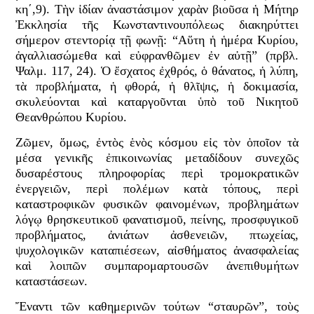
κη΄,9). Τὴν ἰδίαν ἀναστάσιμον χαρὰν βιοῦσα ἡ Μήτηρ
Ἐκκλησία τῆς Κωνσταντινουπόλεως διακηρύττει
σήμερον στεντορίᾳ τῇ φωνῇ: “Αὕτη ἡ ἡμέρα Κυρίου,
ἀγαλλιασώμεθα καὶ εὐφρανθῶμεν ἐν αὐτῇ” (πρβλ.
Ψαλμ. 117, 24). Ὁ ἔσχατος ἐχθρός, ὁ θάνατος, ἡ λύπη,
τὰ προβλήματα, ἡ φθορά, ἡ θλῖψις, ἡ δοκιμασία,
σκυλεύονται καὶ καταργοῦνται ὑπὸ τοῦ Νικητοῦ
Θεανθρώπου Κυρίου.
Ζῶμεν, ὅμως, ἐντὸς ἑνὸς κόσμου εἰς τὸν ὁποῖον τὰ
μέσα γενικῆς ἐπικοινωνίας μεταδίδουν συνεχῶς
δυσαρέστους πληροφορίας περὶ τρομοκρατικῶν
ἐνεργειῶν, περὶ πολέμων κατὰ τόπους, περὶ
καταστροφικῶν φυσικῶν φαινομένων, προβλημάτων
λόγῳ θρησκευτικοῦ φανατισμοῦ, πείνης, προσφυγικοῦ
προβλήματος, ἀνιάτων ἀσθενειῶν, πτωχείας,
ψυχολογικῶν καταπιέσεων, αἰσθήματος ἀνασφαλείας
καὶ λοιπῶν συμπαρομαρτουσῶν ἀνεπιθυμήτων
καταστάσεων.
Ἔναντι τῶν καθημερινῶν τούτων “σταυρῶν”, τοὺς