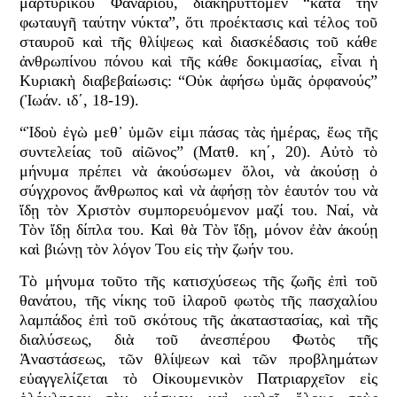
μαρτυρικοῦ Φαναρίου, διακηρύττομεν “κατὰ τὴν
φωταυγῆ ταύτην νύκτα”, ὅτι προέκτασις καὶ τέλος τοῦ
σταυροῦ καὶ τῆς θλίψεως καὶ διασκέδασις τοῦ κάθε
ἀνθρωπίνου πόνου καὶ τῆς κάθε δοκιμασίας, εἶναι ἡ
Κυριακὴ διαβεβαίωσις: “Οὐκ ἀφήσω ὑμᾶς ὀρφανούς”
(Ἰωάν. ιδ΄, 18-19).
“Ἰδοὺ ἐγὼ μεθ᾿ ὑμῶν εἰμι πάσας τὰς ἡμέρας, ἕως τῆς
συντελείας τοῦ αἰῶνος” (Ματθ. κη΄, 20). Αὐτὸ τὸ
μήνυμα πρέπει νὰ ἀκούσωμεν ὅλοι, νὰ ἀκούσῃ ὁ
σύγχρονος ἄνθρωπος καὶ νὰ ἀφήσῃ τὸν ἑαυτόν του νὰ
ἴδῃ τὸν Χριστὸν συμπορευόμενον μαζί του. Ναί, νὰ
Τὸν ἴδῃ δίπλα του. Καὶ θὰ Τὸν ἴδῃ, μόνον ἐὰν ἀκούῃ
καὶ βιώνῃ τὸν λόγον Του εἰς τὴν ζωήν του.
Τὸ μήνυμα τοῦτο τῆς κατισχύσεως τῆς ζωῆς ἐπὶ τοῦ
θανάτου, τῆς νίκης τοῦ ἱλαροῦ φωτὸς τῆς πασχαλίου
λαμπάδος ἐπὶ τοῦ σκότους τῆς ἀκαταστασίας, καὶ τῆς
διαλύσεως, διὰ τοῦ ἀνεσπέρου Φωτὸς τῆς
Ἀναστάσεως, τῶν θλίψεων καὶ τῶν προβλημάτων
εὐαγγελίζεται τὸ Οἰκουμενικὸν Πατριαρχεῖον εἰς