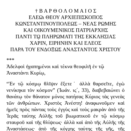
† Β Α Ρ Θ Ο Λ Ο Μ Α Ι Ο Σ
ΕΛΕΩι ΘΕΟΥ ΑΡΧΙΕΠΙΣΚΟΠΟΣ
ΚΩΝΣΤΑΝΤΙΝΟΥΠΟΛΕΩΣ – ΝΕΑΣ ΡΩΜΗΣ
ΚΑΙ ΟΙΚΟΥΜΕΝΙΚΟΣ ΠΑΤΡΙΑΡΧΗΣ
ΠΑΝΤΙ Τῼ ΠΛΗΡΩΜΑΤΙ ΤΗΣ ΕΚΚΛΗΣΙΑΣ
ΧΑΡΙΝ, ΕΙΡΗΝΗΝ ΚΑΙ EΛΕΟΣ
ΠΑΡΑ ΤΟΥ ΕΝΔΟΞΩΣ ΑΝΑΣΤΑΝΤΟΣ ΧΡΙΣΤΟΥ
***
Ἀδελφοὶ ἠγαπημένοι καὶ τέκνα θεοφιλῆ ἐν τῷ
Ἀναστάντι Κυρίῳ,
“Ἐν τῷ κόσμῳ θλῖψιν ἕξετε˙ ἀλλὰ θαρσεῖτε, ἐγὼ
νενίκηκα τὸν κόσμον” (Ἰωάν. ις΄, 33), διαβεβαιώνει ὁ
θανάτῳ τὸν θάνατον μόνος πατήσας Κύριος τὰς γενεὰς
τῶν ἀνθρώπων. Χριστὸς Ἀνέστη! ἀναφωνοῦμεν καὶ
ἡμεῖς πρὸς πάντας τοὺς ἐγγὺς καὶ τοὺς μακρὰν ἀπὸ τῆς
Ἱερᾶς ταύτης Αὐλῆς τοῦ βιωματικοῦ ἐν τῷ κόσμῳ
σταυροῦ καὶ τῆς θλίψεως∙ ἀλλὰ καὶ ἀπὸ τῆς Αὐλῆς τῆς
Ἀναστάσεως∙ ἀπὸ τῆς κόγχης ταύτης τῆς γῆς, τῆς