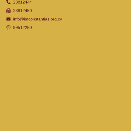
23812444
23812450
info@imconstantias.org.cy
99512250