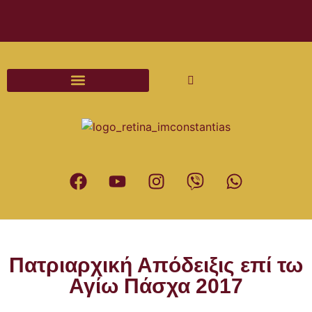
Διαδικασίες και Έντυπα Γάμου
Πατριαρχική Απόδειξις επί τω
Αγίω Πάσχα 2017