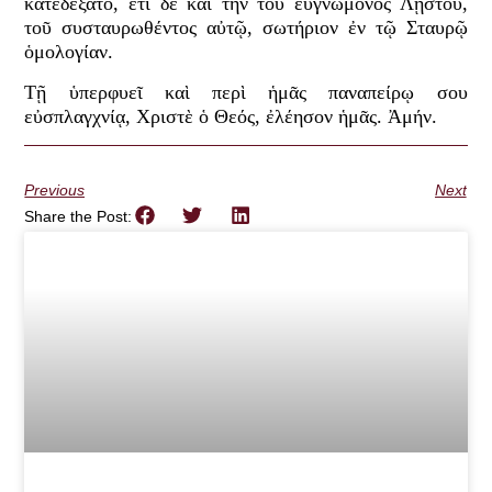
κατεδέξατο, ἔτι δὲ καὶ τ
ὴν τοῦ εὐγνώμονος Λῃστοῦ,
τοῦ συσταυρωθέντος αὐτῷ, σωτήριον ἐν τῷ Σταυρῷ
ὁμολογίαν.
Τῇ ὑπερφυεῖ καὶ περὶ ἡμᾶς παναπείρῳ σου
εὐσπλαγχνίᾳ, Χριστὲ ὁ Θεός, ἐλέησον ἡμᾶς. Ἀμήν.
Previous
Next
Share the Post: