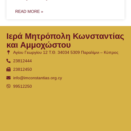
READ MORE »
Ιερά Μητρόπολη Κωνσταντίας
και Αμμοχώστου
Αγίου Γεωργίου 12 Τ.Θ. 34034 5309 Παραλίμνι – Κύπρος
23812444
23812450
info@imconstantias.org.cy
99512250