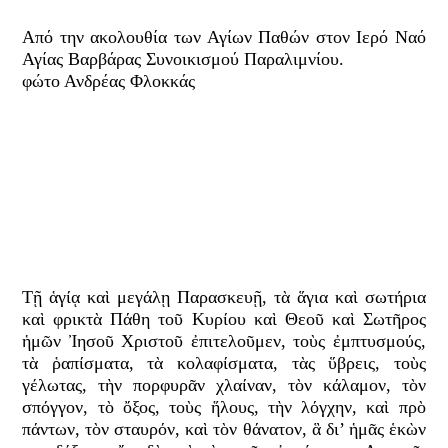
Από την ακολουθία των Αγίων Παθών στον Ιερό Ναό
Αγίας Βαρβάρας Συνοικισμού Παραλιμνίου.
φώτο Ανδρέας Φλοκκάς
Τῇ ἁγίᾳ καὶ μεγάλῃ Παρασκευῇ, τὰ ἅγια καὶ σωτήρια
καὶ φρικτὰ Πάθη τοῦ Κυρίου καὶ Θεοῦ καὶ Σωτῆρος
ἡμῶν Ἰησοῦ Χριστοῦ ἐπιτελοῦμεν, τοὺς ἐμπτυσμούς,
τὰ ῥαπίσματα, τὰ κολαφίσματα, τὰς ὕβρεις, τοὺς
γέλωτας, τὴν πορφυρᾶν χλαίναν, τὸν κάλαμον, τὸν
σπόγγον, τὸ ὄξος, τοὺς ἥλους, τὴν λόγχην, καὶ πρὸ
πάντων, τὸν σταυρόν, καὶ τὸν θάνατον, ἃ δι’ ἡμᾶς ἑκὼν