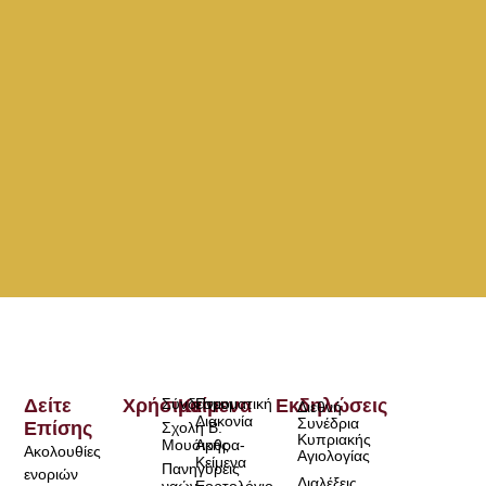
Δείτε
Χρήσιμα
Σύνδεσμοι
Κείμενα
Πνευματική
Εκδηλώσεις
Διεθνή
Διακονία
Συνέδρια
Επίσης
Σχολή Β.
Κυπριακής
Μουσικής
Άρθρα-
Ακολουθίες
Αγιολογίας
Κείμενα
Πανηγύρεις
ενοριών
Διαλέξεις
ναών
Εορτολόγιο