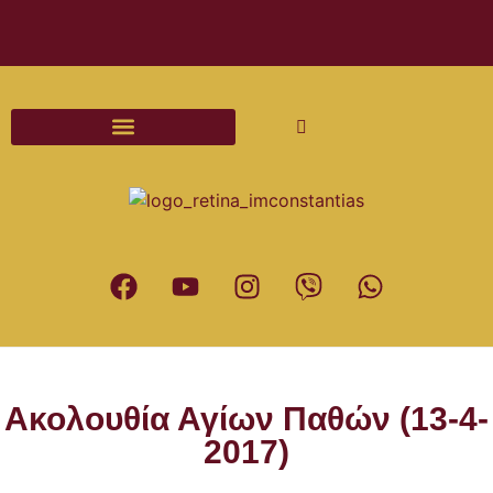
Διαδικασίες και Έντυπα Γάμου
Ακολουθία Αγίων Παθών (13-4-
2017)