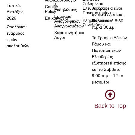
Σαλαμίνιου
&
Τυπικές
Cookie
Τα Γραφεία είναι
Ελεύθερου
Εκδηλώσεις
Policy
Διατάξεις
Πανεπιστημίου
ανοικτά Δευτέρα-
Ερμηνεία
2026
Επικοινωνία
Κληρικολαϊκές
Παρασκευή 8:30
Αγιογραφικών
Συνελεύσεις
Αναγνωσμάτων
Ωρολόγιον
π.μ-1:00μ.μ
Χειροτονητήριοι
ενάρξεως
Λόγοι
Το Γραφείο Αδειών
ιερών
Γάμου και
ακολουθιών
Πιστοποιητκών
Ελευθερίας
εξυπηρετεί επίσης
και το Σάββατο
9:00 π.μ – 12 το
μεσημέρι
Back to Top