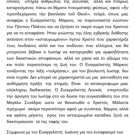
οποίος υπήρξε άνθρωπος της εξουσίας αλλά και πλήρως
καταρτισμένος πάνω σε θέματα πνευματικής φύσεως, αφού «ἦν
προσδεχόμενος τὴν βασιλείαν τοῦ Θεοῦ», τολμά, όπως μας
αναφέρει ο Ευαγγελιστής Μάρκος, να παρουσιαστεί ενώπιον
του Πόντιου Πιλάτου και να ζητήσει το νεκρό σώμα του Χριστού
για να το ενταφιάσει. Ήταν γνώστης της όλης εχθρικής διάθεσης
απέναντι στον «εσταυρωμένον» Ιησού Χριστό που χαρακτήριζε
τους Ιουδαίους αλλά και του κινδύνου που ελλόχευε, και θα
μπορούσε βέβαια ο Ιωσήφ να κατηγορηθεί για αμφισβήτηση
των δικαστικών αποφάσεων, αλλά να χάσει και το αξίωμα του
και πολύ περισσότερο τη ζωή του. Ο Ευαγγελιστής Μάρκος
τονίζοντας την λέξη «τολμήσας», για τον βουλευτή Ιωσήφ, δεν
είναι τυχαία. Δεν μπορεί να χαρακτηριστεί ως μια ασυνείδητη και
αυθόρμητη πράξη της στιγμής. Είναι το αποκορύφωμα μιας
ολόκληρης διαδικασίας. Ο Ευαγγελιστής Λουκάς υπερτονίζει
την άρνηση του Ιωσήφ στο να δώσει την συγκατάθεση του στο
Μεγάλο Συνέδριο ώστε να θανατωθεί ο Χριστός. Μάλιστα
προχωρεί ακόμα περισσότερο αφού με συνέπεια, θάρρος αλλά
και αγάπη μέγιστη προς τον εσταυρωμένο κατάδικο ζητά να
διεκπεραιώσει τα της ταφής του.
Σύμφωνα με τον Ευαγγελιστή Ιωάννη για τον ενταφιασμό του