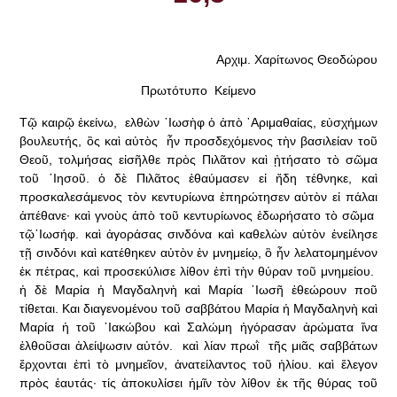
Αρχιμ. Χαρίτωνος Θεοδώρου
Πρωτότυπο Κείμενο
Τῷ καιρῷ ἐκείνω, ελθὼν ᾿Ιωσὴφ ὁ ἀπὸ ᾿Αριμαθαίας, εὐσχήμων
βουλευτής, ὃς καὶ αὐτὸς ἦν προσδεχόμενος τὴν βασιλείαν τοῦ
Θεοῦ, τολμήσας εἰσῆλθε πρὸς Πιλᾶτον καὶ ᾐτήσατο τὸ σῶμα
τοῦ ᾿Ιησοῦ. ὁ δὲ Πιλᾶτος ἐθαύμασεν εἰ ἤδη τέθνηκε, καὶ
προσκαλεσάμενος τὸν κεντυρίωνα ἐπηρώτησεν αὐτὸν εἰ πάλαι
ἀπέθανε· καὶ γνοὺς ἀπὸ τοῦ κεντυρίωνος ἐδωρήσατο τὸ σῶμα
τῷ᾿Ιωσήφ. καὶ ἀγοράσας σινδόνα καὶ καθελὼν αὐτὸν ἐνείλησε
τῇ σινδόνι καὶ κατέθηκεν αὐτὸν ἐν μνημείῳ, ὃ ἦν λελατομημένον
ἐκ πέτρας, καὶ προσεκύλισε λίθον ἐπὶ τὴν θύραν τοῦ μνημείου.
ἡ δὲ Μαρία ἡ Μαγδαληνὴ καὶ Μαρία ᾿Ιωσῆ ἐθεώρουν ποῦ
τίθεται. Και διαγενομένου τοῦ σαββάτου Μαρία ἡ Μαγδαληνὴ καὶ
Μαρία ἡ τοῦ ᾿Ιακώβου καὶ Σαλώμη ἠγόρασαν ἀρώματα ἵνα
ἐλθοῦσαι ἀλείψωσιν αὐτόν. καὶ λίαν πρωῒ τῆς μιᾶς σαββάτων
ἔρχονται ἐπὶ τὸ μνημεῖον, ἀνατείλαντος τοῦ ἡλίου. καὶ ἔλεγον
πρὸς ἑαυτάς· τίς ἀποκυλίσει ἡμῖν τὸν λίθον ἐκ τῆς θύρας τοῦ