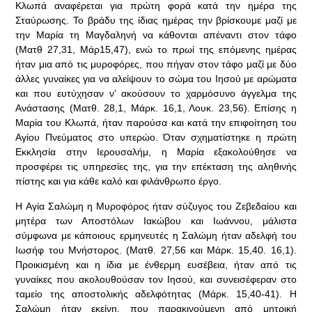
Κλωπά αναφέρεται για πρώτη φορά κατά την ημέρα της
Σταύρωσης. Το βράδυ της ίδιας ημέρας την βρίσκουμε μαζί με
την Μαρία τη Μαγδαληνή να κάθονται απέναντι στον τάφο
(Ματθ 27,31, Μάρ15,47), ενώ το πρωί της επόμενης ημέρας
ήταν μια από τις μυροφόρες, που πήγαν στον τάφο μαζί με δύο
άλλες γυναίκες για να αλείψουν το σώμα του Ιησού με αρώματα
και που ευτύχησαν ν’ ακούσουν το χαρμόσυνο άγγελμα της
Ανάστασης (Ματθ. 28,1, Μάρκ. 16,1, Λουκ. 23,56). Επίσης η
Μαρία του Κλωπά, ήταν παρούσα και κατά την επιφοίτηση του
Αγίου Πνεύματος στο υπερώο. Όταν σχηματίστηκε η πρώτη
Εκκλησία στην Ιερουσαλήμ, η Μαρία εξακολούθησε να
προσφέρει τις υπηρεσίες της, για την επέκταση της αληθινής
πίστης και για κάθε καλό και φιλάνθρωπο έργο.
Η Αγία Σαλώμη η Μυροφόρος ήταν σύζυγος του Ζεβεδαίου και
μητέρα των Αποστόλων Ιακώβου και Ιωάννου, μάλιστα
σύμφωνα με κάποιους ερμηνευτές η Σαλώμη ήταν αδελφή του
Ιωσήφ του Μνήστορος. (Ματθ. 27,56 και Μάρκ. 15,40. 16,1).
Προικισμένη και η ίδια με ένθερμη ευσέβεια, ήταν από τις
γυναίκες που ακολουθούσαν τον Ιησού, και συνεισέφεραν στο
ταμείο της αποστολικής αδελφότητας (Μάρκ. 15,40-41). Η
Σαλώμη ήταν εκείνη, που παρακινούμενη από μητρική