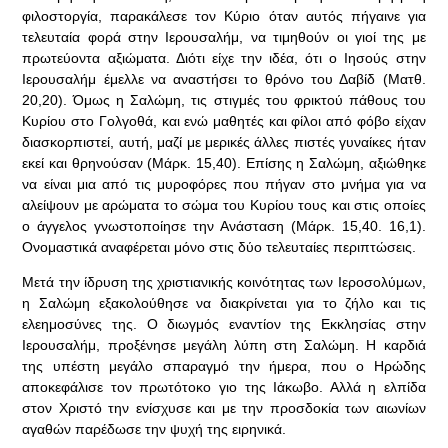
φιλοστοργία, παρακάλεσε τον Κύριο όταν αυτός πήγαινε για
τελευταία φορά στην Ιερουσαλήμ, να τιμηθούν οι γιοί της με
πρωτεύοντα αξιώματα. Διότι είχε την ιδέα, ότι ο Ιησούς στην
Ιερουσαλήμ έμελλε να αναστήσει το θρόνο του Δαβίδ (Ματθ.
20,20). Όμως η Σαλώμη, τις στιγμές του φρικτού πάθους του
Κυρίου στο Γολγοθά, και ενώ μαθητές και φίλοι από φόβο είχαν
διασκορπιστεί, αυτή, μαζί με μερικές άλλες πιστές γυναίκες ήταν
εκεί και θρηνούσαν (Μάρκ. 15,40). Επίσης η Σαλώμη, αξιώθηκε
να είναι μια από τις μυροφόρες που πήγαν στο μνήμα για να
αλείψουν με αρώματα το σώμα του Κυρίου τους και στις οποίες
ο άγγελος γνωστοποίησε την Ανάσταση (Μάρκ. 15,40. 16,1).
Ονομαστικά αναφέρεται μόνο στις δύο τελευταίες περιπτώσεις.
Μετά την ίδρυση της χριστιανικής κοινότητας των Ιεροσολύμων,
η Σαλώμη εξακολούθησε να διακρίνεται για το ζήλο και τις
ελεημοσύνες της. Ο διωγμός εναντίον της Εκκλησίας στην
Ιερουσαλήμ, προξένησε μεγάλη λύπη στη Σαλώμη. Η καρδιά
της υπέστη μεγάλο σπαραγμό την ήμερα, που ο Ηρώδης
αποκεφάλισε τον πρωτότοκο γιο της Ιάκωβο. Αλλά η ελπίδα
στον Χριστό την ενίσχυσε και με την προσδοκία των αιωνίων
αγαθών παρέδωσε την ψυχή της ειρηνικά.