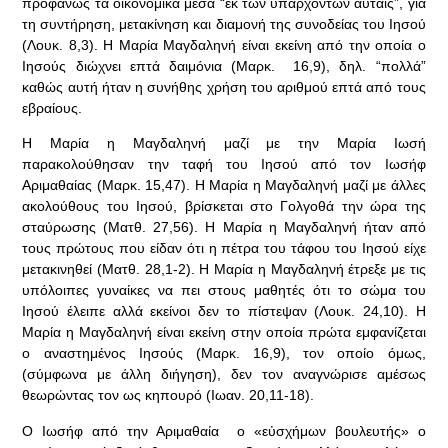
προφανώς τα οικονομικά μέσα “εκ των υπαρχόντων αυταίς”, για
τη συντήρηση, μετακίνηση και διαμονή της συνοδείας του Ιησού
(Λουκ. 8,3). Η Μαρία Μαγδαληνή είναι εκείνη από την οποία ο
Ιησούς διώχνει επτά δαιμόνια (Μαρκ. 16,9), δηλ. “πολλά”
καθώς αυτή ήταν η συνήθης χρήση του αριθμού επτά από τους
εβραίους.
Η Μαρία η Μαγδαληνή μαζί με την Μαρία Ιωσή
παρακολούθησαν την ταφή του Ιησού από τον Ιωσήφ
Αριμαθαίας (Μαρκ. 15,47). Η Μαρία η Μαγδαληνή μαζί με άλλες
ακολούθους του Ιησού, βρίσκεται στο Γολγοθά την ώρα της
σταύρωσης (Ματθ. 27,56). Η Μαρία η Μαγδαληνή ήταν από
τους πρώτους που είδαν ότι η πέτρα του τάφου του Ιησού είχε
μετακινηθεί (Ματθ. 28,1-2). Η Μαρία η Μαγδαληνή έτρεξε με τις
υπόλοιπες γυναίκες να πει στους μαθητές ότι το σώμα του
Ιησού έλειπε αλλά εκείνοι δεν το πίστεψαν (Λουκ. 24,10). Η
Μαρία η Μαγδαληνή είναι εκείνη στην οποία πρώτα εμφανίζεται
ο αναστημένος Ιησούς (Μαρκ. 16,9), τον οποίο όμως,
(σύμφωνα με άλλη διήγηση), δεν τον αναγνώρισε αμέσως
θεωρώντας τον ως κηπουρό (Ιωαν. 20,11-18).
Ο Ιωσήφ από την Αριμαθαία ο «εὐσχήμων βουλευτής» ο