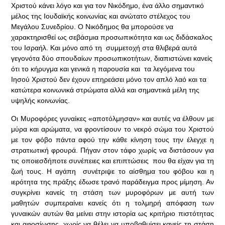
Χριστού κάνει λόγο και για τον Νικόδημο, ένα άλλο σημαντικό
μέλος της Ιουδαϊκής κοινωνίας και ανώτατο στέλεχος του
Μεγάλου Συνεδρίου. Ο Νικόδημος θα μπορούσε να
χαρακτηρισθεί ως σεβάσμια προσωπικότητα και ως διδάσκαλος
του Ισραήλ. Και μόνο από τη συμμετοχή στα θλιβερά αυτά
γεγονότα δύο σπουδαίων προσωπικοτήτων, διαπιστώνει κανείς
ότι το κήρυγμα και γενικά η παρουσία και τα λεγόμενα του
Ιησού Χριστού δεν έχουν επηρεάσει μόνο τον απλό λαό και τα
κατώτερα κοινωνικά στρώματα αλλά και σημαντικά μέλη της
υψηλής κοινωνίας.
Οι Μυροφόρες γυναίκες «αποτόλμησαν» και αυτές να έλθουν με
μύρα και αρώματα, να φροντίσουν το νεκρό σώμα του Χριστού
με τον φόβο πάντα αφού την κάθε κίνηση τους την έλεγχε η
στρατιωτική φρουρά. Πήγαν στον τάφο χωρίς να διστάσουν για
τις οποιεσδήποτε συνέπειες και επιπτώσεις που θα είχαν για τη
ζωή τους. Η αγάπη συνέτριψε το αίσθημα του φόβου και η
ιερότητα της πράξης έδωσε τρανό παράδειγμα προς μίμηση. Αν
συγκρίνει κανείς τη στάση των μυροφόρων με αυτή των
μαθητών συμπεραίνει κανείς ότι η τολμηρή απόφαση των
γυναικών αυτών θα μείνει στην ιστορία ως κριτήριο πιστότητας
και αφοσίωσης, χωρίς να θέλει να υποβαθμίσει κανείς τη στάση