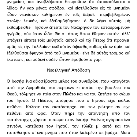
μνημείου; καὶ ἀναβλέψασαι θεωροῦσιν ὅτι ἀποκεκύλισται ὁ
λίθος· ἦν γὰρ μέγας σφόδρα. καὶ εἰσελθοῦσαι εἰς τὸ μνημεῖον
εἶδον νεανίσκον καθήμενον ἐν τοῖς δεξιοῖς, περιβεβλημένον
στολὴν λευκήν, καὶ ἐξεθαμβήθησαν. ὁ δὲ λέγει αὐταῖς· μὴ
ἐκθαμβεῖσθε· ᾿Ιησοῦν ζητεῖτε τὸν Ναζαρηνὸν τὸν ἐσταυρωμένον·
ἠγέρθη, οὐκ ἔστιν ὧδε· ἴδε ὁ τόπος ὅπου ἔθηκαν αὐτόν. ἀλλ᾿
ὑπάγετε εἴπατε τοῖς μαθηταῖς αὐτοῦ καὶ τῷ Πέτρῳ ὅτι προάγει
ὑμᾶς εἰς τὴν Γαλιλαίαν· ἐκεῖ αὐτὸν ὄψεσθε, καθὼς εἶπεν ὑμῖν. καὶ
ἐξελθοῦσαι ἔφυγον ἀπὸ τοῦ μνημείου· εἶχε δὲ αὐτὰς τρόμος καὶ
ἔκστασις, καὶ οὐδενὶ οὐδὲν εἶπον· ἐφοβοῦντο γάρ.
Νεοελληνική Απόδοση
Ο Ιωσήφ ένα αξιοσέβαστο μέλος του συνεδρίου, που καταγόταν
από την Αριμαθαία, και περίμενε κι αυτός την βασιλεία του
Θεού, τόλμησε να πάει στον Πιλάτο και να του ζητήσει το σώμα
του Ιησού. Ο Πιλάτος απόρησε που ο Ιησούς είχε κιόλας
πεθάνει. Κάλεσε τον εκατόνταρχο και τον ρώτησε αν είχε
πεθάνει από ώρα. Όταν πήρε την απάντηση από τον
εκατόνταρχο, χάρισε το σώμα στον Ιωσήφ. Εκείνος αγόρασε ένα
σεντόνι, κατέβασε τον Ιησού, τον τύλιξε μ’ αυτό και τον
τοποθέτησε σ’ ένα μνήμα που ήταν λαξεμένο σε βράχο. Μετά