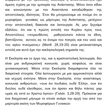
άμεση σχέση με την εμπειρία της Ανάστασης. Μόνο όσοι είδαν
και κοινώνησαν με τον Αναστάντα καταξιώθηκαν της
αποστολικής ιδιότητας. Έτσι θα μπορούσαμε να πούμε ότι οι
μυροφόρες γυναίκες ως μάρτυρες της Ανάστασης, μετέχουν
στην αποστολική διακονία και λειτουργία. Ας μην ξεχνάμε
εξάλλου, ότι και η πρώτη εντολή του Κυρίου προς τους
Αποστόλους «πορευθέντες μαθητεύσατε πάντα τα έθνη,
βαπτίζοντες αυτούς εις το όνομα του πατρός και του υιού και
του αγίου πνεύματος» (Ματθ. 28,19-20) είναι μεταναστάσιμη
εντολή και αυτό έχει την εκκλησιολογική σημασία της.
Η Εκκλησία και το έργο της, και η ιεραποστολική λειτουργία, δεν
είναι μια ανδροκρατική κοινωνία, χωρίς ασφαλώς να είναι
γυναικοκρατική. Μέσα στην Εκκλησία διαγράφονται όλα τα
διαιρετικά στοιχεία. Όλα λειτουργούν με μια αρμονικότητα αλλά
και ισχυρή ενότητα. Μέσα στην Εκκλησία, στην αναστάσιμη
κοινωνία ανθρώπων, «ουκ ένι Ιουδαίος ουδέ Έλλην, ουκ ένι
δούλος ουδέ ελεύθερος, ουκ ένι άρσεν και θήλυ πάντες γαρ
υμείς είς εστέ εν Χριστώ Ιησού» (Γαλάτ. 3,28-29). Πρόκειται για
ένα διαχρονικό μήνυμα το οποίο ανάγει την αρχή του από την
μαρτυρία εκείνη των Μυροφόρων Γυναικών.