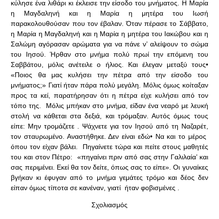
κύλησε ένα λιθάρι κι έκλεισε την είσοδο του μνήματος. Η Μαρία
η Μαγδαληνή και η Μαρία η μητέρα του Ιωσή
παρακολουθούσαν που τον έβαλαν. Όταν πέρασε το Σάββατο,
η Μαρία η Μαγδαληνή και η Μαρία η μητέρα του Ιακώβου και η
Σαλώμη αγόρασαν αρώματα για να πάνε ν’ αλείψουν το σώμα
του Ιησού. Ήρθαν στο μνήμα πολύ πρωί την επόμενη του
Σαββάτου, μόλις ανέτειλε ο ήλιος. Και έλεγαν μεταξύ τους•
«Ποιος θα μας κυλήσει την πέτρα από την είσοδο του
μνήματος;» Γιατί ήταν πάρα πολύ μεγάλη. Μόλις όμως κοίταξαν
προς τα κεί, παρατήρησαν ότι η πέτρα είχε κυλήσει από τον
τόπο της. Μόλις μπήκαν στο μνήμα, είδαν ένα νεαρό με λευκή
στολή να κάθεται στα δεξιά, και τρόμαξαν. Αυτός όμως τους
είπε: Μην τρομάζετε . Ψάχνετε για τον Ιησού από τη Ναζαρέτ,
τον σταυρωμένο. Αναστήθηκε. Δεν είναι εδώ• Να και το μέρος
όπου τον είχαν βάλει. Πηγαίνετε τώρα και πείτε στους μαθητές
του και στον Πέτρο: «πηγαίνει πριν από σας στην Γαλιλαία’ και
σας περιμένει. Εκεί θα τον δείτε, όπως σας το είπε». Οι γυναίκες
βγήκαν κι έφυγαν από το μνήμα γεμάτες τρόμο και δέος δεν
είπαν όμως τίποτα σε κανέναν, γιατί ήταν φοβισμένες .
Σχολιασμός