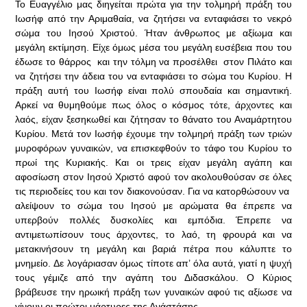
Το Ευαγγέλιο μας διηγείται πρώτα για την τολμηρή πράξη του
Ιωσήφ από την Αριμαθαία, να ζητήσει να ενταφιάσει το νεκρό
σώμα του Ιησού Χριστού. Ήταν άνθρωπος με αξίωμα και
μεγάλη εκτίμηση. Είχε όμως μέσα του μεγάλη ευσέβεια που του
έδωσε το θάρρος και την τόλμη να προσέλθει στον Πιλάτο και
να ζητήσει την άδεια του να ενταφιάσει το σώμα του Κυρίου. Η
πράξη αυτή του Ιωσήφ είναι πολύ σπουδαία και σημαντική.
Αρκεί να θυμηθούμε πως όλος ο κόσμος τότε, άρχοντες και
λαός, είχαν ξεσηκωθεί και ζήτησαν το θάνατο του Αναμάρτητου
Κυρίου. Μετά τον Ιωσήφ έχουμε την τολμηρή πράξη των τριών
μυροφόρων γυναικών, να επισκεφθούν το τάφο του Κυρίου το
πρωί της Κυριακής. Και οι τρεις είχαν μεγάλη αγάπη και
αφοσίωση στον Ιησού Χριστό αφού τον ακολουθούσαν σε όλες
τις περιοδείες του και τον διακονούσαν. Για να κατορθώσουν να
αλείψουν το σώμα του Ιησού με αρώματα θα έπρεπε να
υπερβούν πολλές δυσκολίες και εμπόδια. Έπρεπε να
αντιμετωπίσουν τους άρχοντες, το λαό, τη φρουρά και να
μετακινήσουν τη μεγάλη και βαριά πέτρα που κάλυπτε το
μνημείο. Δε λογάριασαν όμως τίποτε απ’ όλα αυτά, γιατί η ψυχή
τους γέμιζε από την αγάπη του Διδασκάλου. Ο Κύριος
βράβευσε την ηρωική πράξη των γυναικών αφού τις αξίωσε να
γίνουν οι πρώτοι μάρτυρες της Ανάστάσης.