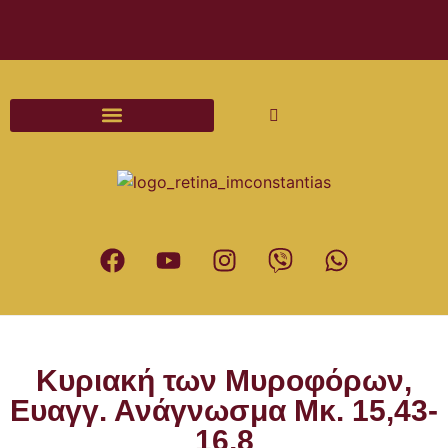
Διαδικασίες και Έντυπα Γάμου
Κυριακή των Μυροφόρων,
Ευαγγ. Ανάγνωσμα Μκ. 15,43-
16,8