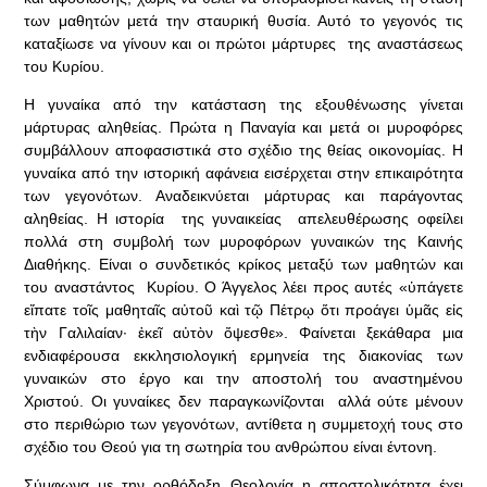
των μαθητών μετά την σταυρική θυσία. Αυτό το γεγονός τις
καταξίωσε να γίνουν και οι πρώτοι μάρτυρες της αναστάσεως
του Κυρίου.
Η γυναίκα από την κατάσταση της εξουθένωσης γίνεται
μάρτυρας αληθείας. Πρώτα η Παναγία και μετά οι μυροφόρες
συμβάλλουν αποφασιστικά στο σχέδιο της θείας οικονομίας. Η
γυναίκα από την ιστορική αφάνεια εισέρχεται στην επικαιρότητα
των γεγονότων. Αναδεικνύεται μάρτυρας και παράγοντας
αληθείας. Η ιστορία της γυναικείας απελευθέρωσης οφείλει
πολλά στη συμβολή των μυροφόρων γυναικών της Καινής
Διαθήκης. Είναι ο συνδετικός κρίκος μεταξύ των μαθητών και
του αναστάντος Κυρίου. Ο Άγγελος λέει προς αυτές «ὑπάγετε
εἴπατε τοῖς μαθηταῖς αὐτοῦ καὶ τῷ Πέτρῳ ὅτι προάγει ὑμᾶς εἰς
τὴν Γαλιλαίαν· ἐκεῖ αὐτὸν ὄψεσθε». Φαίνεται ξεκάθαρα μια
ενδιαφέρουσα εκκλησιολογική ερμηνεία της διακονίας των
γυναικών στο έργο και την αποστολή του αναστημένου
Χριστού. Οι γυναίκες δεν παραγκωνίζονται αλλά ούτε μένουν
στο περιθώριο των γεγονότων, αντίθετα η συμμετοχή τους στο
σχέδιο του Θεού για τη σωτηρία του ανθρώπου είναι έντονη.
Σύμφωνα με την ορθόδοξη Θεολογία η αποστολικότητα έχει