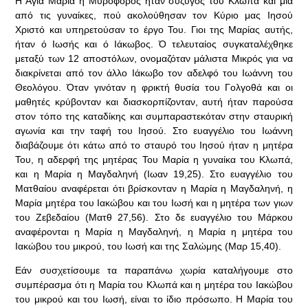
Η Αγία Μαρία η Μυροφόρος ήταν σύζυγος του Κλωπά και μια
από τις γυναίκες, πού ακολούθησαν τον Κύριο μας Ιησού
Χριστό και υπηρετούσαν το έργο Του. Γιοι της Μαρίας αυτής,
ήταν ό Ιωσής και ό Ιάκωβος. Ό τελευταίος συγκαταλέχθηκε
μεταξύ των 12 αποστόλων, ονομαζόταν μάλιστα Μικρός για να
διακρίνεται από τον άλλο Ιάκωβο τον αδελφό του Ιωάννη του
Θεολόγου. Όταν γινόταν η φρικτή θυσία του Γολγοθά και οι
μαθητές κρύβονταν και διασκορπίζονταν, αυτή ήταν παρούσα
στον τόπο της καταδίκης και συμπαραστεκόταν στην σταυρική
αγωνία και την ταφή του Ιησού. Στο ευαγγέλιο του Ιωάννη
διαβάζουμε ότι κάτω από το σταυρό του Ιησού ήταν η μητέρα
Του, η αδερφή της μητέρας Του Μαρία η γυναίκα του Κλωπά,
και η Μαρία η Μαγδαληνή (Ιωαν 19,25). Στο ευαγγέλιο του
Ματθαίου αναφέρεται ότι βρίσκονταν η Μαρία η Μαγδαληνή, η
Μαρία μητέρα του Ιακώβου και του Ιωσή και η μητέρα των γιων
του Ζεβεδαίου (Ματθ 27,56). Στο δε ευαγγέλιο του Μάρκου
αναφέρονται η Μαρία η Μαγδαληνή, η Μαρία η μητέρα του
Ιακώβου του μικρού, του Ιωσή και της Σαλώμης (Μαρ 15,40).
Εάν συσχετίσουμε τα παραπάνω χωρία καταλήγουμε στο
συμπέρασμα ότι η Μαρία του Κλωπά και η μητέρα του Ιακώβου
του μικρού και του Ιωσή, είναι το ίδιο πρόσωπο. Η Μαρία του