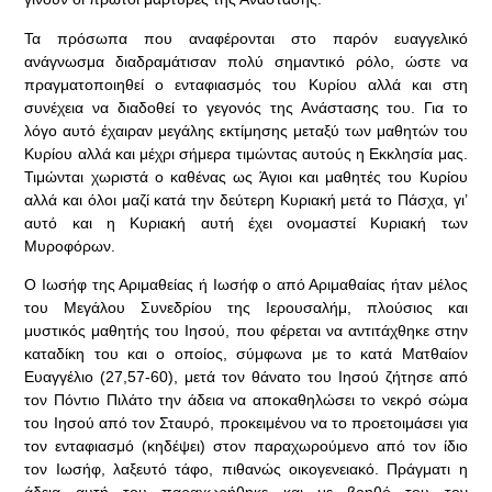
Τα πρόσωπα που αναφέρονται στο παρόν ευαγγελικό
ανάγνωσμα διαδραμάτισαν πολύ σημαντικό ρόλο, ώστε να
πραγματοποιηθεί ο ενταφιασμός του Κυρίου αλλά και στη
συνέχεια να διαδοθεί το γεγονός της Ανάστασης του. Για το
λόγο αυτό έχαιραν μεγάλης εκτίμησης μεταξύ των μαθητών του
Κυρίου αλλά και μέχρι σήμερα τιμώντας αυτούς η Εκκλησία μας.
Τιμώνται χωριστά ο καθένας ως Άγιοι και μαθητές του Κυρίου
αλλά και όλοι μαζί κατά την δεύτερη Κυριακή μετά το Πάσχα, γι’
αυτό και η Κυριακή αυτή έχει ονομαστεί Κυριακή των
Μυροφόρων.
Ο Ιωσήφ της Αριμαθείας ή Ιωσήφ ο από Αριμαθαίας ήταν μέλος
του Μεγάλου Συνεδρίου της Ιερουσαλήμ, πλούσιος και
μυστικός μαθητής του Ιησού, που φέρεται να αντιτάχθηκε στην
καταδίκη του και ο οποίος, σύμφωνα με το κατά Ματθαίον
Ευαγγέλιο (27,57-60), μετά τον θάνατο του Ιησού ζήτησε από
τον Πόντιο Πιλάτο την άδεια να αποκαθηλώσει το νεκρό σώμα
του Ιησού από τον Σταυρό, προκειμένου να το προετοιμάσει για
τον ενταφιασμό (κηδέψει) στον παραχωρούμενο από τον ίδιο
τον Ιωσήφ, λαξευτό τάφο, πιθανώς οικογενειακό. Πράγματι η