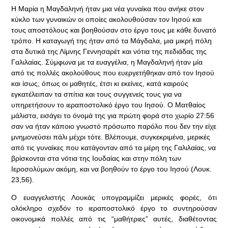
Η Μαρία η Μαγδαληνή ήταν μια νέα γυναίκα που ανήκε στον
κύκλο των γυναικών οι οποίες ακολουθούσαν τον Ιησού και
τους αποστόλους και βοηθούσαν στο έργο τους με κάθε δυνατό
τρόπο. Η καταγωγή της ήταν από τα Μάγδαλα, μια μικρή πόλη
στα δυτικά της Λίμνης Γεννησαρέτ και νότια της πεδιάδας της
Γαλιλαίας. Σύμφωνα με τα ευαγγέλια, η Μαγδαληνή ήταν μία
από τις πολλές ακολούθους που ευεργετήθηκαν από τον Ιησού
και ίσως, όπως οι μαθητές, έτσι κι εκείνες, κατά καιρούς
εγκατέλειπαν τα σπίτια και τους συγγενείς τους για να
υπηρετήσουν το ιεραποστολικό έργο του Ιησού. Ο Ματθαίος
μάλιστα, εισάγει το όνομά της για πρώτη φορά στο χωρίο 27:56
σαν να ήταν κάποιο γνωστό πρόσωπο παρόλο που δεν την είχε
μνημονεύσει πάλι μέχρι τότε. Βλέπουμε, συγκεκριμένα, μερικές
από τις γυναίκες που κατάγονταν από τα μέρη της Γαλιλαίας, να
βρίσκονται στα νότια της Ιουδαίας και στην πόλη των
Ιεροσολύμων ακόμη, και να βοηθούν το έργο του Ιησού (Λουκ.
23,56).
Ο ευαγγελιστής Λουκάς υπογραμμίζει μερικές φορές, ότι
ολόκληρο σχεδόν το ιεραποστολικό έργο το συντηρούσαν
οικονομικά πολλές από τις “μαθήτριες” αυτές, διαθέτοντας