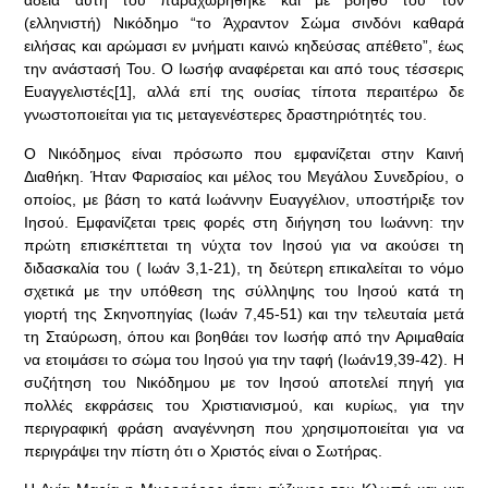
άδεια αυτή του παραχωρήθηκε και με βοηθό του τον
(ελληνιστή) Νικόδημο “το Άχραντον Σώμα σινδόνι καθαρά
ειλήσας και αρώμασι εν μνήματι καινώ κηδεύσας απέθετο”, έως
την ανάστασή Του. Ο Ιωσήφ αναφέρεται και από τους τέσσερις
Ευαγγελιστές[1], αλλά επί της ουσίας τίποτα περαιτέρω δε
γνωστοποιείται για τις μεταγενέστερες δραστηριότητές του.
Ο Νικόδημος είναι πρόσωπο που εμφανίζεται στην Καινή
Διαθήκη. Ήταν Φαρισαίος και μέλος του Μεγάλου Συνεδρίου, ο
οποίος, με βάση το κατά Ιωάννην Ευαγγέλιον, υποστήριξε τον
Ιησού. Εμφανίζεται τρεις φορές στη διήγηση του Ιωάννη: την
πρώτη επισκέπτεται τη νύχτα τον Ιησού για να ακούσει τη
διδασκαλία του ( Ιωάν 3,1-21), τη δεύτερη επικαλείται το νόμο
σχετικά με την υπόθεση της σύλληψης του Ιησού κατά τη
γιορτή της Σκηνοπηγίας (Ιωάν 7,45-51) και την τελευταία μετά
τη Σταύρωση, όπου και βοηθάει τον Ιωσήφ από την Αριμαθαία
να ετοιμάσει το σώμα του Ιησού για την ταφή (Ιωάν19,39-42). Η
συζήτηση του Νικόδημου με τον Ιησού αποτελεί πηγή για
πολλές εκφράσεις του Χριστιανισμού, και κυρίως, για την
περιγραφική φράση αναγέννηση που χρησιμοποιείται για να
περιγράψει την πίστη ότι ο Χριστός είναι ο Σωτήρας.