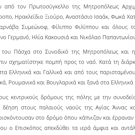
ου από τον Πρωτοσύγκελλο της Μητροπόλεως Αρχιμ
ροπο, Ηρακλείδιο Ξιούρο, Αναστάσιο Ισαάκ, Φωκά Χατ
 Βαρνάβα Συμεώνοφ, Φίλιππο Φιλίππου και όλους 
νο Γερμανό, Ηλία Κακουσιά και Νικόλαο Παπαντωνίο
 του Πάσχα στο Συνοδικό της Μητροπόλεως και η
πιν σχηματίστηκε πομπή προς το ναό. Κατά τη διάρ
τα Ελληνικά και Γαλλικά και από τους παρισταμένους
κά, Ρουμανικά και Βουγλαρικά και ξανά στα Ελληνικά 
ους κεντρικούς δρόμους της πόλης με την συνοδε
ι δέηση στους παλαιούς ναούς της Αγίας Άννας κα
βρισκόντουσαν στο δρόμο όπου κάπνιζαν και έρραναν
ου ο Επισκόπος απεκδύθει τα ιερά άμφια και αντάλ