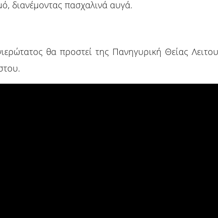
μό, διανέμοντας πασχαλινά αυγά.
νιερώτατος θα προστεί της Πανηγυρική Θείας Λειτο
στου.