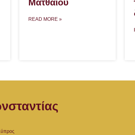
Ματθαίου
READ MORE »
νσταντίας
 Κύπρος