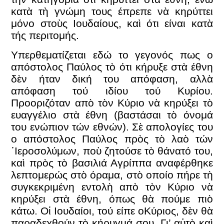
κατὰ τὴ γνώμη τους έπρεπε νὰ κηρύττει
μόνο στοὺς Ιουδαίους, καὶ ότι είναι κατὰ
τής περιτομής.
Υπερθεματίζεται εδώ το γεγονός πως ο
απόστολος Παύλος τὸ ότι κήρυξε στὰ έθνη
δὲν ήταν δική του απόφαση, αλλὰ
απόφαση τού ιδίου τού Κυρίου.
Προοριζόταν απὸ τὸν Κύριο νὰ κηρύξει τὸ
ευαγγέλιο στὰ έθνη (βαστάσαι τὸ όνομά
του ενώπιον τών εθνών). Σὲ απολογίες του
ο απόστολος Παύλος πρὸς τὸ λαὸ τών
᾿Ιεροσολύμων, ποὺ ζητούσε τὸ θάνατό του,
καὶ πρὸς τὸ βασιλιά Αγρίππα αναφέρθηκε
λεπτομερώς στὸ όραμα, στὸ οποίο πήρε τὴ
συγκεκριμένη εντολὴ απὸ τὸν Κύριο νὰ
κηρύξει στὰ έθνη, όπως θὰ πούμε πιὸ
κάτω. Οἱ Ιουδαίοι, τού είπε οΚύριος, δὲν θὰ
παραδεχθούν τὸ κήρυγμά σου. Γι’ αὐτὸ καὶ