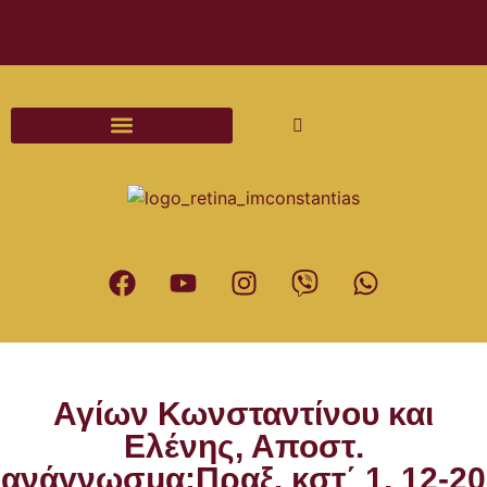
Διαδικασίες και Έντυπα Γάμου
Αγίων Κωνσταντίνου και
Ελένης, Αποστ.
ανάγνωσμα:Πραξ. κστ΄ 1, 12-20