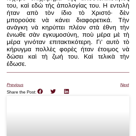
του, καὶ εδώ τής ἀπολογίας του. Η εντολὴ
ήταν απὸ τὸν ίδιο τὸ Χριστό· δὲν
μπορούσε νὰ κάνει διαφορετικά. Τὴν
ανάγκη νὰ κηρύττει πλέον στὰ έθνη τὴν
ένιωθε σὰν εγκυμοσύνη, ποὺ μέρα μὲ τὴ
μέρα γινόταν επιτακτικότερη. Γι’ αυτὸ τὸ
κήρυγμα πολλὲς φορὲς ήταν έτοιμος νὰ
δώσει καὶ τὴ ζωή του. Καὶ τελικὰ τὴν
έδωσε.
Previous
Next
Share the Post: