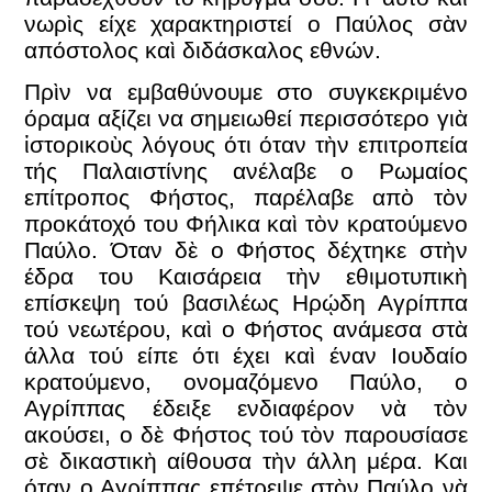
νωρὶς είχε χαρακτηριστεί ο Παύλος σὰν
απόστολος καὶ διδάσκαλος εθνών.
Πρὶν να εμβαθύνουμε στο συγκεκριμένο
όραμα αξίζει να σημειωθεί περισσότερο γιὰ
ἱστορικοὺς λόγους ότι όταν τὴν επιτροπεία
τής Παλαιστίνης ανέλαβε ο Ρωμαίος
επίτροπος Φήστος, παρέλαβε απὸ τὸν
προκάτοχό του Φήλικα καὶ τὸν κρατούμενο
Παύλο. Όταν δὲ ο Φήστος δέχτηκε στὴν
έδρα του Καισάρεια τὴν εθιμοτυπικὴ
επίσκεψη τού βασιλέως Ηρῴδη Αγρίππα
τού νεωτέρου, καὶ ο Φήστος ανάμεσα στὰ
άλλα τού είπε ότι έχει καὶ έναν Ιουδαίο
κρατούμενο, ονομαζόμενο Παύλο, ο
Αγρίππας έδειξε ενδιαφέρον νὰ τὸν
ακούσει, ο δὲ Φήστος τού τὸν παρουσίασε
σὲ δικαστικὴ αίθουσα τὴν άλλη μέρα. Και
όταν ο Αγρίππας επέτρεψε στὸν Παύλο νὰ