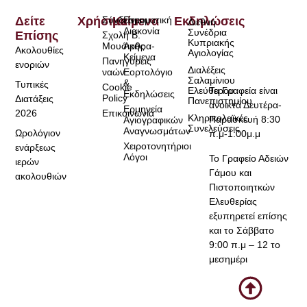
Δείτε
Χρήσιμα
Σύνδεσμοι
Κείμενα
Πνευματική
Εκδηλώσεις
Διεθνή
Διακονία
Συνέδρια
Επίσης
Σχολή Β.
Κυπριακής
Μουσικής
Άρθρα-
Ακολουθίες
Αγιολογίας
Κείμενα
Πανηγύρεις
ενοριών
Διαλέξεις
ναών
Εορτολόγιο
Σαλαμίνιου
&
Τυπικές
Cookie
Τα Γραφεία είναι
Ελεύθερου
Εκδηλώσεις
Policy
Διατάξεις
Πανεπιστημίου
ανοικτά Δευτέρα-
Ερμηνεία
2026
Επικοινωνία
Κληρικολαϊκές
Παρασκευή 8:30
Αγιογραφικών
Συνελεύσεις
Αναγνωσμάτων
Ωρολόγιον
π.μ-1:00μ.μ
Χειροτονητήριοι
ενάρξεως
Λόγοι
Το Γραφείο Αδειών
ιερών
Γάμου και
ακολουθιών
Πιστοποιητκών
Ελευθερίας
εξυπηρετεί επίσης
και το Σάββατο
9:00 π.μ – 12 το
μεσημέρι