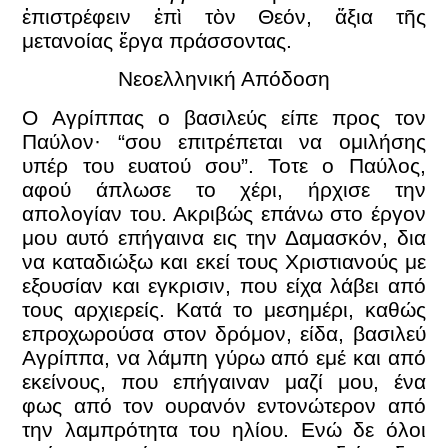
ἐπιστρέφειν ἐπὶ τὸν Θεόν, ἄξια τῆς
μετανοίας ἔργα πράσσοντας.
Νεοελληνική Απόδοση
Ο Αγρίππας ο βασιλεύς είπε προς τον
Παύλον· “σου επιτρέπεται να ομιλήσης
υπέρ του ευατού σου”. Τοτε ο Παύλος,
αφού άπλωσε το χέρι, ήρχισε την
απολογίαν του. Ακριβώς επάνω στο έργον
μου αυτό επήγαινα εις την Δαμασκόν, δια
να καταδιώξω και εκεί τους Χριστιανούς με
εξουσίαν και εγκρισιν, που είχα λάβει από
τους αρχιερείς. Κατά το μεσημέρι, καθώς
επροχωρούσα στον δρόμον, είδα, βασιλεύ
Αγρίππα, να λάμπη γύρω από εμέ και από
εκείνους, που επήγαιναν μαζί μου, ένα
φως από τον ουρανόν εντονώτερον από
την λαμπρότητα του ηλίου. Ενώ δε όλοι