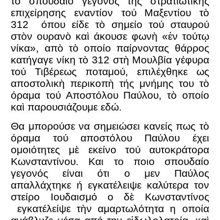
το σπουδαίο γεγονός τὴς στρατιω­τικὴς
επιχείρησης εναντίον τού Μαξεντίου τὸ
312 όπου είδε τὸ σημείο τού σταυρού
στὸν ουρανὸ καὶ άκουσε φωνὴ «ἐν τούτῳ
νίκα», απὸ τὸ οποίο παίρνοντας θάρρος
κατήγαγε νίκη τὸ 312 στὴ Μουλβία γέφυρα
τού Τιβέ­ρεως ποταμού, επιλέχθηκε ως
αποστολικὴ περικοπὴ τής μνήμης του τὸ
όραμα τού Αποστόλου Παύλου, τὸ οποίο
καὶ παρουσιάζουμε εδώ.
Θα μπορούσε να σημειώσει κανείς πως τὸ
όραμα τού αποστόλου Παύλου έχει
ομοιότητες μὲ εκείνο τού αυτοκράτορα
Κωνσταντίνου. Και το ποιο σπουδαίο
γεγονός είναι ότι ο μεν Παύλος
απαλλάχτηκε ή εγκατέλειψε καλύτερα τον
στείρο Ιουδαισμό ο δὲ Κωνσταντίνος
εγκατέλείψε τὴν αμαρτωλότητα η οποία