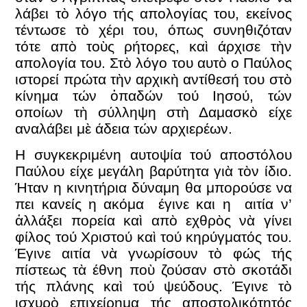
λάβει τὸ λόγο τής απολογίας του, εκείνος
τέντωσε τὸ χέρι του, όπως συνηθιζόταν
τότε απὸ τοὺς ρήτορες, καὶ άρχισε τὴν
απολογία του. Στὸ λόγο του αυτὸ ο Παύλος
ιστορεί πρώτα τὴν αρχικὴ αντίθεσή του στὸ
κίνημα τών ὀπαδών τού Ιησού, τών
οποίων τὴ σύλληψη στὴ Δαμασκὸ είχε
αναλάβει μὲ άδεια τών αρχιερέων.
Η συγκεκριμένη αυτοψία τού αποστόλου
Παύλου είχε μεγάλη βαρύτητα γιὰ τὸν ίδιο.
Ήταν η κινητήρια δύναμη θα μπορούσε να
πει κανείς η ακόμα έγινε και η αιτία ν’
ἀλλάξει πορεία καὶ απὸ εχθρὸς νὰ γίνει
φίλος τού Χριστού καὶ τού κηρύγματός του.
Έγινε αιτία νὰ γνωρίσουν τὸ φώς τής
πίστεως τὰ έθνη ποὺ ζούσαν στὸ σκοτάδι
τής πλάνης καὶ τού ψεύδους. Έγινε τὸ
ισχυρὸ επιχείρημα τής αποστολικότητός