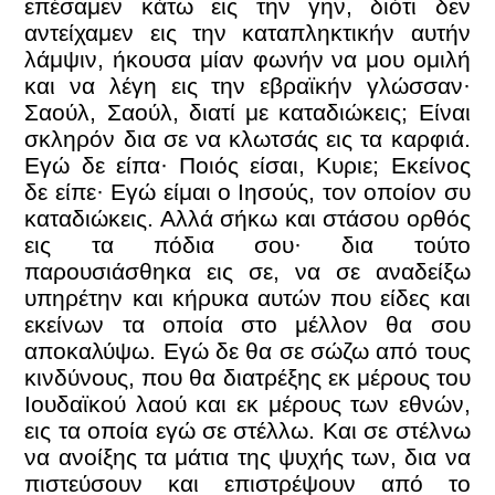
επέσαμεν κάτω εις την γην, διότι δεν
αντείχαμεν εις την καταπληκτικήν αυτήν
λάμψιν, ήκουσα μίαν φωνήν να μου ομιλή
και να λέγη εις την εβραϊκήν γλώσσαν·
Σαούλ, Σαούλ, διατί με καταδιώκεις; Είναι
σκληρόν δια σε να κλωτσάς εις τα καρφιά.
Εγώ δε είπα· Ποιός είσαι, Κυριε; Εκείνος
δε είπε· Εγώ είμαι ο Ιησούς, τον οποίον συ
καταδιώκεις. Αλλά σήκω και στάσου ορθός
εις τα πόδια σου· δια τούτο
παρουσιάσθηκα εις σε, να σε αναδείξω
υπηρέτην και κήρυκα αυτών που είδες και
εκείνων τα οποία στο μέλλον θα σου
αποκαλύψω. Εγώ δε θα σε σώζω από τους
κινδύνους, που θα διατρέξης εκ μέρους του
Ιουδαϊκού λαού και εκ μέρους των εθνών,
εις τα οποία εγώ σε στέλλω. Και σε στέλνω
να ανοίξης τα μάτια της ψυχής των, δια να
πιστεύσουν και επιστρέψουν από το