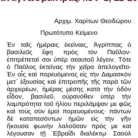
Αρχιμ. Χαρίτων Θεοδώρου
Πρωτότυπο Κείμενο
Ἐν ταῖς ἡμέραις ἐκείναις, Ἀγρίππας ὁ
βασιλεῦς ἔφη πρὸς τὸν Παῦλον·
ἐπιτρέπεταί σοι ὑπὲρ σεαυτοῦ λέγειν. Τότε
ὁ Παῦλος ἐκτείνας τὴν χεῖρα ἀπελογεῖτο·
Ἐν οἷς καὶ πορευόμενος εἰς τὴν Δαμασκὸν
μετ᾿ ἐξουσίας καὶ ἐπιτροπῆς τῆς παρὰ τῶν
ἀρχιερέων, ἡμέρας μέσης κατὰ τὴν ὁδὸν
εἶδον, βασιλεῦ, οὐρανόθεν ὑπὲρ τὴν
λαμπρότητα τοῦ ἡλίου περιλάμψαν με φῶς
καὶ τοὺς σὺν ἐμοὶ πορευομένους· πάντων
δὲ καταπεσόντων ἡμῶν εἰς τὴν γῆν
ἤκουσα φωνὴν λαλοῦσαν πρός με καὶ
λέγουσαν τῇ ῾Εβραΐδι διαλέκτῳ· Σαοὺλ