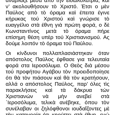
ανάβλυζε μέσα από την εἰδωλολατρία, καὶ
ν’ ακολουθήσουν τὸ Χριστό. Έτσι ο μὲν
Παύλος απὸ τὸ όραμα καὶ έπειτα έγινε
κήρυκας τού Χριστού καὶ γνώρισε τὸ
ευαγγέλιο στὰ έθνη γιὰ πρώτη φορά, ο δὲ
Κωνσταντίνος μετὰ τὸ όραμα πήρε
επίσημη θέση υπὲρ τού Χριστιανισμού. Ας
δούμε λοιπόν τὸ όραμα τού Παύλου.
Οι κίνδυνοι πολλαπλασιάστηκαν όταν
απόστολος Παύλος έφθασε για τελευταία
φορά στα Ιεροσόλυμα. Ο Θεὸς διὰ μέσου
τού προφήτου Αγάβου τὸν προειδοποίησε
ότι θὰ τὸν πιάσουν καὶ θὰ τὸν κρατήσουν,
αλλά ο απόστολος Παύλος, παρ’ όλες τὶς
παρακλήσεις καὶ τὰ δάκρυα τών
Χριστιανών νὰ μὴν ανεβεί στὰ
᾿Ιεροσόλυμα, τελικὰ ανέβηκε, όπου τὸν
συνέλαβαν οι ζηλόφθονοι ιουδαΐζοντες μὲ
τὴν κατηγορία ότι κηρύττει στὰ έθνη, ενώ