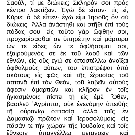
Σαούλ, τί με διώκεις; Σκληρόν σοι πρὸς
κέντρα λακτίζειν. Ἐγὼ δὲ εἶπον· τίς εἶ,
Κύριε; ὁ δὲ εἶπεν· ἐγώ εἰμι Ἰησοῦς ὃν σὺ
διώκεις. Ἀλλὰ ἀνάστηθι καὶ στῆθι ἐπὶ τοὺς
πόδας σου· εἰς τοῦτο γὰρ ὤφθην σοι,
προχειρίσασθαί σε ὑπηρέτην καὶ μάρτυρα
ὧν τε εἶδες ὧν τε ὀφθήσομαί σοι,
ἐξαιρούμενός σε ἐκ τοῦ λαοῦ καὶ τῶν
ἐθνῶν, εἰς οὓς ἐγώ σε ἀποστέλλω ἀνοῖξαι
ὀφθαλμοὺς αὐτῶν, τοῦ ἐπιστρέψαι ἀπὸ
σκότους εἰς φῶς καὶ τῆς ἐξουσίας τοῦ
σατανᾶ ἐπὶ τὸν Θεόν, τοῦ λαβεῖν αὐτοὺς
ἄφεσιν ἁμαρτιῶν καὶ κλῆρον ἐν τοῖς
ἡγιασμένοις πίστει τῇ εἰς ἐμέ. Ὅθεν,
βασιλεῦ ᾿Αγρίππα, οὐκ ἐγενόμην ἀπειθὴς
τῇ οὐρανίῳ ὀπτασίᾳ, ἀλλὰ τοῖς ἐν
Δαμασκῷ πρῶτον καὶ Ἱεροσολύμοις, εἰς
πᾶσάν τε τὴν χώραν τῆς Ἰουδαίας καὶ τοῖς
ἔθνεσιν ἀπαγγέλλω μετανοεῖν καὶ