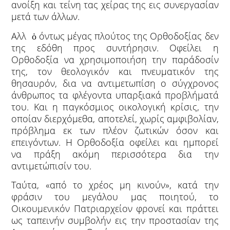
ανοίξη και τείνη τας χείρας της εις συνεργασίαν
μετά των άλλων.
Αλλ ὁ όντως μέγας πλούτος της Ορθοδοξίας δεν
της εδόθη προς συντήρησιν. Οφείλει η
Ορθοδοξία να χρησιμοποιήση την παράδοσίν
της, τον θεολογικόν και πνευματικόν της
θησαυρόν, δια να αντιμετωπίση ο σύγχρονος
άνθρωπος τα φλέγοντα υπαρξιακά προβλήματά
του. Και η παγκόσμιος οικολογική κρίσις, την
οποίαν διερχόμεθα, αποτελεί, χωρίς αμφιβολίαν,
πρόβλημα εκ των πλέον ζωτικών όσον και
επειγόντων. Η Ορθοδοξία οφείλει και ημπορεί
να πράξη ακόμη περισσότερα δια την
αντιμετώπισίν του.
Ταύτα, «από το χρέος μη κινούν», κατά την
φράσιν του μεγάλου μας ποιητού, το
Οικουμενικόν Πατριαρχείον φρονεί και πράττει
ως ταπεινήν συμβολήν εις την προστασίαν της