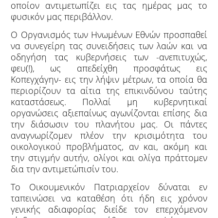
οποίον αντιμετωπίζει εις τας ημέρας μας το
φυσικόν μας περιβάλλον.
Ο Οργανισμός των Ηνωμένων Εθνών προσπαθεί
να συνεγείρη τας συνειδήσεις των λαών και να
οδηγήση τας κυβερνήσεις των -ανεπιτυχώς,
φευ(!), ως απεδείχθη προσφάτως εις
Κοπεγχάγην- εις την λήψιν μέτρων, τα οποία θα
περιορίζουν τα αίτια της επικινδύνου ταύτης
καταστάσεως. Πολλαί μη κυβερνητικαί
οργανώσεις αξιεπαίνως αγωνίζονται επίσης δια
την διάσωσιν του πλανήτου μας. Οι πάντες
αναγνωρίζομεν πλέον την κρισιμότητα του
οικολογικού προβλήματος, αν και, ακόμη και
την στιγμήν αυτήν, ολίγοι και ολίγα πράττομεν
δια την αντιμετώπισίν του.
Το Οικουμενικόν Πατριαρχείον δύναται εν
ταπεινώσει να καταθέση ότι ήδη εις χρόνον
γενικής αδιαφορίας διείδε τον επερχόμενον