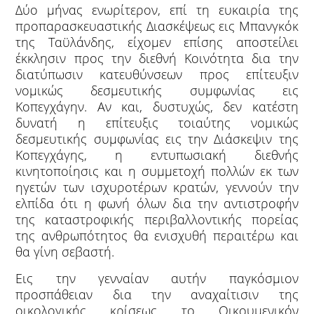
Δύο μήνας ενωρίτερον, επί τη ευκαιρία της
προπαρασκευαστικής Διασκέψεως εις Μπανγκόκ
της Ταϋλάνδης, είχομεν επίσης αποστείλει
έκκλησιν προς την διεθνή Κοινότητα δια την
διατύπωσιν κατευθύνσεων προς επίτευξιν
νομικώς δεσμευτικής συμφωνίας εις
Κοπεγχάγην. Αν και, δυστυχώς, δεν κατέστη
δυνατή η επίτευξις τοιαύτης νομικώς
δεσμευτικής συμφωνίας εις την Διάσκεψιν της
Κοπεγχάγης, η εντυπωσιακή διεθνής
κινητοποίησις και η συμμετοχή πολλών εκ των
ηγετών των ισχυροτέρων κρατών, γεννούν την
ελπίδα ότι η φωνή όλων δια την αντιστροφήν
της καταστροφικής περιβαλλοντικής πορείας
της ανθρωπότητος θα ενισχυθή περαιτέρω και
θα γίνη σεβαστή.
Εις την γενναίαν αυτήν παγκόσμιον
προσπάθειαν δια την αναχαίτισιν της
οικολογικής κρίσεως το Οικουμενικόν