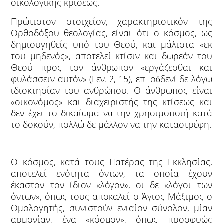
οικολογικής κρίσεως.
Πρώτιστον στοιχείον, χαρακτηριστικόν της
Ορθοδόξου θεολογίας, είναι ότι ο κόσμος, ως
δημιουγηθείς υπό του Θεού, και μάλιστα «εκ
του μηδενός», αποτελεί κτίσιν και δωρεάν του
Θεού προς τον άνθρωπον «εργάζεσθαι και
φυλάσσειν αυτόν» (Γεν. 2, 15), επ οὐδενί δε λόγω
ιδιοκτησίαν του ανθρώπου. Ο άνθρωπος είναι
«οικονόμος» και διαχειριστής της κτίσεως και
δεν έχει το δικαίωμα να την χρησιμοποιή κατά
το δοκούν, πολλώ δε μάλλον να την καταστρέφη.
Ο κόσμος, κατά τους Πατέρας της Εκκλησίας,
αποτελεί ενότητα όντων, τα οποία έχουν
έκαστον τον ίδιον «λόγον», οι δε «λόγοι των
όντων», όπως τους αποκαλεί ο Άγιος Μάξιμος ο
Ομολογητής, συνιστούν ενιαίον σύνολον, μίαν
αρμονίαν, ένα «κόσμον», όπως προσφυώς