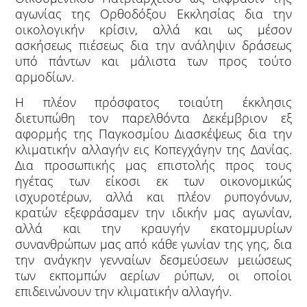
αγωνίας της Ορθοδόξου Εκκλησίας δια την
οικολογικήν κρίσιν, αλλά και ως μέσον
ασκήσεως πιέσεως δια την ανάληψιν δράσεως
υπό πάντων και μάλιστα των προς τούτο
αρμοδίων.
Η πλέον πρόσφατος τοιαύτη έκκλησις
διετυπώθη τον παρελθόντα Δεκέμβριον εξ
αφορμής της Παγκοσμίου Διασκέψεως δια την
κλιματικήν αλλαγήν εις Κοπεγχάγην της Δανίας.
Δια προσωπικής μας επιστολής προς τους
ηγέτας των είκοσι εκ των οικονομικώς
ισχυροτέρων, αλλά και πλέον ρυπογόνων,
κρατών εξεφράσαμεν την ιδικήν μας αγωνίαν,
αλλά και την κραυγήν εκατομμυρίων
συνανθρώπων μας από κάθε γωνίαν της γης, δια
την ανάγκην γενναίων δεσμεύσεων μειώσεως
των εκπομπών αερίων ρύπων, οι οποίοι
επιδεινώνουν την κλιματικήν αλλαγήν.