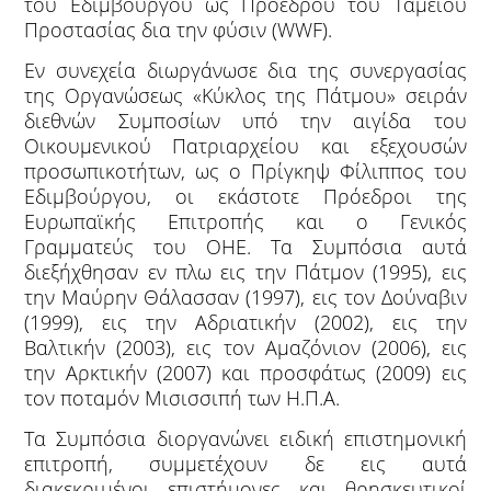
του Εδιμβούργου ως Προέδρου του Ταμείου
Προστασίας δια την φύσιν (WWF).
Εν συνεχεία διωργάνωσε δια της συνεργασίας
της Οργανώσεως «Κύκλος της Πάτμου» σειράν
διεθνών Συμποσίων υπό την αιγίδα του
Οικουμενικού Πατριαρχείου και εξεχουσών
προσωπικοτήτων, ως ο Πρίγκηψ Φίλιππος του
Εδιμβούργου, οι εκάστοτε Πρόεδροι της
Ευρωπαϊκής Επιτροπής και ο Γενικός
Γραμματεύς του ΟΗΕ. Τα Συμπόσια αυτά
διεξήχθησαν εν πλω εις την Πάτμον (1995), εις
την Μαύρην Θάλασσαν (1997), εις τον Δούναβιν
(1999), εις την Αδριατικήν (2002), εις την
Βαλτικήν (2003), εις τον Αμαζόνιον (2006), εις
την Αρκτικήν (2007) και προσφάτως (2009) εις
τον ποταμόν Μισισσιπή των Η.Π.Α.
Τα Συμπόσια διοργανώνει ειδική επιστημονική
επιτροπή, συμμετέχουν δε εις αυτά
διακεκριμένοι επιστήμονες και θρησκευτικοί