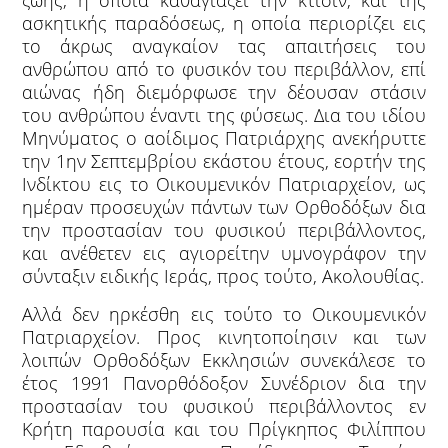
ζωής, η οποία καθαγιάζει την κτίσιν, και της
ασκητικής παραδόσεως, η οποία περιορίζει εις
το άκρως αναγκαίον τας απαιτήσεις του
ανθρώπου από το φυσικόν του περιβάλλον, επί
αιώνας ήδη διεμόρφωσε την δέουσαν στάσιν
του ανθρώπου έναντι της φύσεως. Δια του ιδίου
Μηνύματος ο αοίδιμος Πατριάρχης ανεκήρυττε
την 1ην Σεπτεμβρίου εκάστου έτους, εορτήν της
Ινδίκτου εις το Οικουμενικόν Πατριαρχείον, ως
ημέραν προσευχών πάντων των Ορθοδόξων δια
την προστασίαν του φυσικού περιβάλλοντος,
και ανέθετεν εις αγιορείτην υμνογράφον την
σύνταξιν ειδικής Ιεράς, προς τούτο, Ακολουθίας.
Αλλά δεν ηρκέσθη εις τούτο το Οικουμενικόν
Πατριαρχείον. Προς κινητοποίησιν και των
λοιπών Ορθοδόξων Εκκλησιών συνεκάλεσε το
έτος 1991 Πανορθόδοξον Συνέδριον δια την
προστασίαν του φυσικού περιβάλλοντος εν
Κρήτη παρουσία και του Πρίγκηπος Φιλίππου