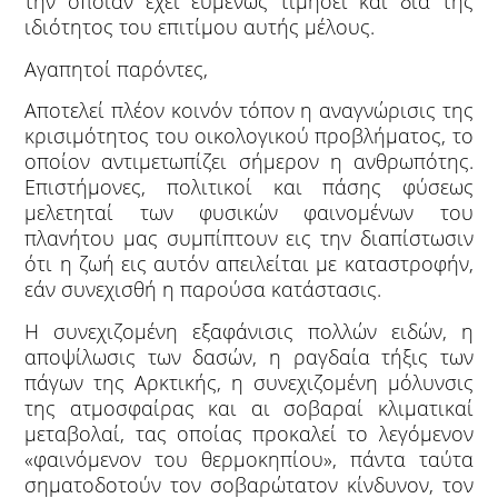
την οποίαν έχει ευμενώς τιμήσει και δια της
ιδιότητος του επιτίμου αυτής μέλους.
Αγαπητοί παρόντες,
Αποτελεί πλέον κοινόν τόπον η αναγνώρισις της
κρισιμότητος του οικολογικού προβλήματος, το
οποίον αντιμετωπίζει σήμερον η ανθρωπότης.
Επιστήμονες, πολιτικοί και πάσης φύσεως
μελετηταί των φυσικών φαινομένων του
πλανήτου μας συμπίπτουν εις την διαπίστωσιν
ότι η ζωή εις αυτόν απειλείται με καταστροφήν,
εάν συνεχισθή η παρούσα κατάστασις.
Η συνεχιζομένη εξαφάνισις πολλών ειδών, η
αποψίλωσις των δασών, η ραγδαία τήξις των
πάγων της Αρκτικής, η συνεχιζομένη μόλυνσις
της ατμοσφαίρας και αι σοβαραί κλιματικαί
μεταβολαί, τας οποίας προκαλεί το λεγόμενον
«φαινόμενον του θερμοκηπίου», πάντα ταύτα
σηματοδοτούν τον σοβαρώτατον κίνδυνον, τον