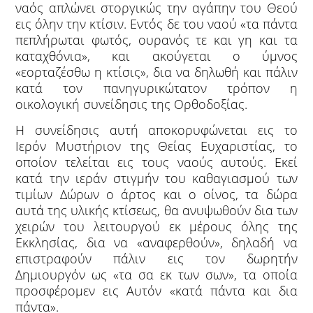
ναός απλώνει στοργικώς την αγάπην του Θεού
εις όλην την κτίσιν. Εντός δε του ναού «τα πάντα
πεπλήρωται φωτός, ουρανός τε και γη και τα
καταχθόνια», και ακούγεται ο ύμνος
«εορταζέσθω η κτίσις», δια να δηλωθή και πάλιν
κατά τον πανηγυρικώτατον τρόπον η
οικολογική συνείδησις της Ορθοδοξίας.
Η συνείδησις αυτή αποκορυφώνεται εις το
Ιερόν Μυστήριον της Θείας Ευχαριστίας, το
οποίον τελείται εις τους ναούς αυτούς. Εκεί
κατά την ιεράν στιγμήν του καθαγιασμού των
τιμίων Δώρων ο άρτος και ο οίνος, τα δώρα
αυτά της υλικής κτίσεως, θα ανυψωθούν δια των
χειρών του λειτουργού εκ μέρους όλης της
Εκκλησίας, δια να «αναφερθούν», δηλαδή να
επιστραφούν πάλιν εις τον δωρητήν
Δημιουργόν ως «τα σα εκ των σων», τα οποία
προσφέρομεν εις Αυτόν «κατά πάντα και δια
πάντα».