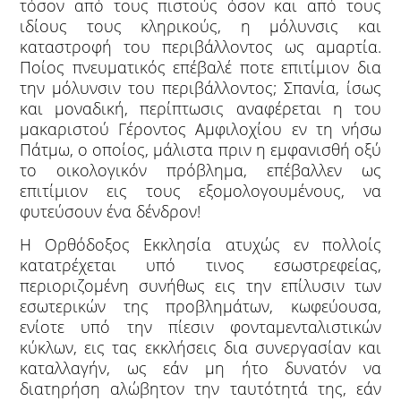
τόσον από τους πιστούς όσον και από τους
ιδίους τους κληρικούς, η μόλυνσις και
καταστροφή του περιβάλλοντος ως αμαρτία.
Ποίος πνευματικός επέβαλέ ποτε επιτίμιον δια
την μόλυνσιν του περιβάλλοντος; Σπανία, ίσως
και μοναδική, περίπτωσις αναφέρεται η του
μακαριστού Γέροντος Αμφιλοχίου εν τη νήσω
Πάτμω, ο οποίος, μάλιστα πριν η εμφανισθή οξύ
το οικολογικόν πρόβλημα, επέβαλλεν ως
επιτίμιον εις τους εξομολογουμένους, να
φυτεύσουν ένα δένδρον!
Η Ορθόδοξος Εκκλησία ατυχώς εν πολλοίς
κατατρέχεται υπό τινος εσωστρεφείας,
περιοριζομένη συνήθως εις την επίλυσιν των
εσωτερικών της προβλημάτων, κωφεύουσα,
ενίοτε υπό την πίεσιν φονταμενταλιστικών
κύκλων, εις τας εκκλήσεις δια συνεργασίαν και
καταλλαγήν, ως εάν μη ήτο δυνατόν να
διατηρήση αλώβητον την ταυτότητά της, εάν