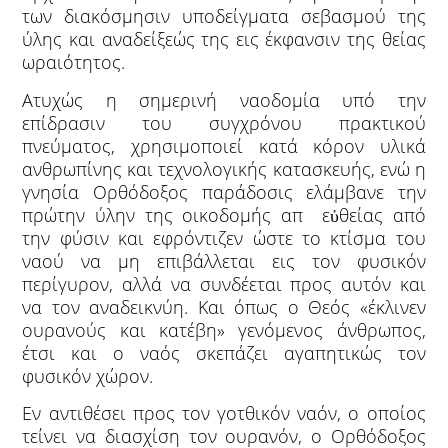
των διακόσμησιν υποδείγματα σεβασμού της
ύλης και αναδείξεώς της εις έκφανσιν της θείας
ωραιότητος.
Ατυχώς η σημερινή ναοδομία υπό την
επίδρασιν του συγχρόνου πρακτικού
πνεύματος, χρησιμοποιεί κατά κόρον υλικά
ανθρωπίνης και τεχνολογικής κατασκευής, ενώ η
γνησία Ορθόδοξος παράδοσις ελάμβανε την
πρώτην ύλην της οικοδομής απ εὐθείας από
την φύσιν και εφρόντιζεν ώστε το κτίσμα του
ναού να μη επιβάλλεται εις τον φυσικόν
περίγυρον, αλλά να συνδέεται προς αυτόν και
να τον αναδεικνύη. Και όπως ο Θεός «έκλινεν
ουρανούς και κατέβη» γενόμενος άνθρωπος,
έτσι και ο ναός σκεπάζει αγαπητικώς τον
φυσικόν χώρον.
Εν αντιθέσει προς τον γοτθικόν ναόν, ο οποίος
τείνει να διασχίση τον ουρανόν, ο Ορθόδοξος