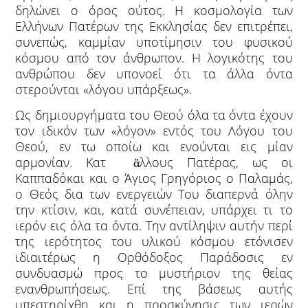
δηλώνει ο όρος ούτος. Η κοσμολογία των
Ελλήνων Πατέρων της Εκκλησίας δεν επιτρέπει,
συνεπώς, καμμίαν υποτίμησιν του φυσικού
κόσμου από τον άνθρωπον. Η λογικότης του
ανθρώπου δεν υπονοεί ότι τα άλλα όντα
στερούνται «λόγου υπάρξεως».
Ως δημιουργήματα του Θεού όλα τα όντα έχουν
τον ιδικόν των «λόγον» εντός του Λόγου του
Θεού, εν τω οποίω και ενούνται εις μίαν
αρμονίαν. Κατ ἄλλους Πατέρας, ως οι
Καππαδόκαι και ο Άγιος Γρηγόριος ο Παλαμάς,
ο Θεός δια των ενεργειών Του διαπερνά όλην
την κτίσιν, και, κατά συνέπειαν, υπάρχει τι το
ιερόν εις όλα τα όντα. Την αντίληψιν αυτήν περί
της ιερότητος του υλικού κόσμου ετόνισεν
ιδιαιτέρως η Ορθόδοξος Παράδοσις εν
συνδυασμώ προς το μυστήριον της θείας
ενανθρωπήσεως. Επί της βάσεως αυτής
υπεστηρίχθη και η προσκύνησις των ιερών