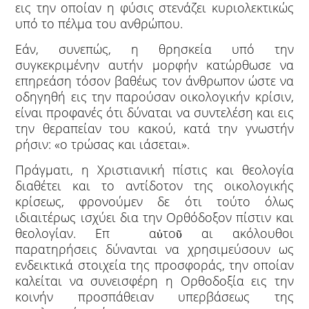
εις την οποίαν η φύσις στενάζει κυριολεκτικώς
υπό το πέλμα του ανθρώπου.
Εάν, συνεπώς, η θρησκεία υπό την
συγκεκριμένην αυτήν μορφήν κατώρθωσε να
επηρεάση τόσον βαθέως τον άνθρωπον ώστε να
οδηγηθή εις την παρούσαν οικολογικήν κρίσιν,
είναι προφανές ότι δύναται να συντελέση και εις
την θεραπείαν του κακού, κατά την γνωστήν
ρήσιν: «ο τρώσας και ιάσεται».
Πράγματι, η Χριστιανική πίστις και θεολογία
διαθέτει και το αντίδοτον της οικολογικής
κρίσεως, φρονούμεν δε ότι τούτο όλως
ιδιαιτέρως ισχύει δια την Ορθόδοξον πίστιν και
θεολογίαν. Επ αὐτοῦ αι ακόλουθοι
παρατηρήσεις δύνανται να χρησιμεύσουν ως
ενδεικτικά στοιχεία της προσφοράς, την οποίαν
καλείται να συνεισφέρη η Ορθοδοξία εις την
κοινήν προσπάθειαν υπερβάσεως της