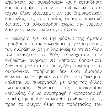
αφύπνισις των συνειδήσεων και η κατανόησις
και σύμπραξις πάντων των ανθρώπων. Τούτο
ισχύει όλως ιδιαιτέρως εις τας δημοκρατικάς
κοινωνίας, εις τας οποίας ουδεμία πολιτική
δύναται να τελεσφορήση χωρίς την ευρείαν
λαϊκήν και κοινωνικήν συγκατάθεσιν.
Η Εκκλησία έχει εκ της φύσεώς της άμεσον
πρόσβασιν εις τας συνειδήσεις μεγάλου μέρους
των ανθρώπων (ας μη λησμονώμεν ότι εις όλον
τον πλανήτην το 80%, τουλάχιστον, των
ανθρώπων ανήκουν εις κάποιαν θρησκείαν).
Δοθέντος μάλιστα ότι, όπως ήδη ετονίσαμεν, το
οικολογικόν πρόβλημα δεν είναι άμοιρον
θεολογικών και ηθικών διαστάσεων, η Εκκλησία
καλείται να συνεργασθή με όλας τας άλλας
πνευματικάς δυνάμεις της παγκοσμίου
κοινωνίας, δια να αναστραφή η καταστροφική
πορεία, την οποίαν ακολουθεί η ανθρωπότης ως
προς το φλέγον θέμα της προστασίας του