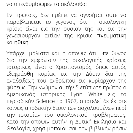
να υπενθυμίσωμεν τα ακόλουθα:
Εν πρώτοις, δεν πρέπει να αγνοήται ούτε να
παραβλέπεται το γεγονός ότι η οικολογική
κρίσις είναι εις την ουσίαν της και εις την
γενεσιουργόν αιτίαν της κρίσις
πνευματική
και
ηθική
.
Υπάρχει μάλιστα και η άποψις ότι υπεύθυνος
δια την εμφάνισιν της οικολογικής κρίσεως
ιστορικώς είναι ο Χριστιανισμός, όπως αυτός
εξεφράσθη κυρίως εις την Δύσιν δια της
αναδείξεως του ανθρώπου εις κυρίαρχον της
φύσεως. Την γνώμην αυτήν διετύπωσε πρώτος ο
Αμερικανός ιστορικός Lynn White εις το
περιοδικόν Science το 1967, αποτελεί δε έκτοτε
κοινώς αποδεκτήν θέσιν των ασχολουμένων περί
την ιστορίαν του οικολογικού προβλήματος.
Κατά την άποψιν αυτήν, η Δυτική Εκκλησία και
Θεολογία, χρησιμοποιούσαι την βιβλικήν ρήσιν