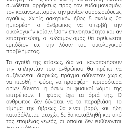
συνδέεται αρρήκτως προς τον ευδαιμονισμόν,
τον καταναλωτισμόν, την μανίαν συσσωρεύσεως
αγαθών; Χωρίς ασκητικόν ήθος δυσκόλως θα
ημπορέση ο άνθρωπος να υπερβή την
οικολογικήν κρίσιν. Όσην επινοητικότητα και αν
επιστρατεύση, ο ευδαιμονισμός θα ορθώνεται
εμπόδιον εις την λύσιν του οικολογικού
προβλήματος.
Τα αγαθά της κτίσεως, δια να ικανοποιήσουν
την απληστίαν του ανθρώπου θα πρέπει να
αυξάνωνται διαρκώς, πράγμα αδύνατον χωρίς
να πιεσθή η φύσις να προσφέρη περισσότερα
όσων δύναται η όσων οι φυσικοί νόμοι της
επιτρέπουν. Η φύσις έχει τα όριά της. Ο
άνθρωπος δεν δύναται να τα παραβιάση. Το
τίμημα της ύβρεως θα είναι βαρύ, και ήδη
καταβάλλεται, ατυχώς δε θα καταβληθή και από
τας επομένας γενεάς, αι οποίαι δεν ευθύνονται
δια την ύβριν.