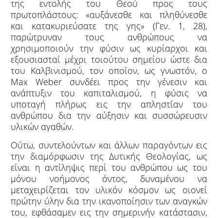
της εντολής του Θεού προς τους
πρωτοπλάστους: «αυξάνεσθε και πληθύνεσθε
και κατακυριεύσατε της γης» (Γεν. 1, 28),
παρώτρυναν τους ανθρώπους να
χρησιμοποιούν την φύσιν ως κυρίαρχοι και
εξουσιασταί μέχρι τοιούτου σημείου ώστε δια
του Καλβινισμού, τον οποίον, ως γνωστόν, ο
Max Weber συνδέει προς την γένεσιν και
ανάπτυξιν του καπιταλισμού, η φύσις να
υποταγή πλήρως εις την απληστίαν του
ανθρώπου δια την αύξησιν και συσσώρευσιν
υλικών αγαθών.
Ούτω, συντελούντων και άλλων παραγόντων εις
την διαμόρφωσιν της Δυτικής Θεολογίας, ως
είναι η αντίληψις περί του ανθρώπου ως του
μόνου νοήμονος όντος, δυναμένου να
μεταχειρίζεται τον υλικόν κόσμον ως οιονεί
πρώτην ύλην δια την ικανοποίησιν των αναγκών
του, εφθάσαμεν εις την σημερινήν κατάστασιν,