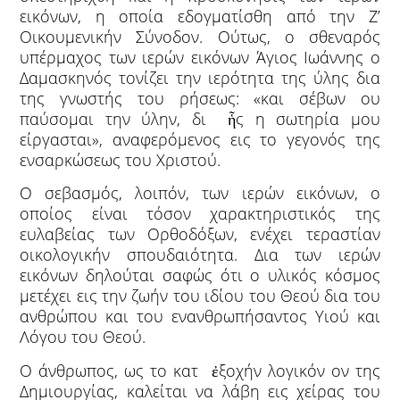
εικόνων, η οποία εδογματίσθη από την Ζ’
Οικουμενικήν Σύνοδον. Ούτως, ο σθεναρός
υπέρμαχος των ιερών εικόνων Άγιος Ιωάννης ο
Δαμασκηνός τονίζει την ιερότητα της ύλης δια
της γνωστής του ρήσεως: «και σέβων ου
παύσομαι την ύλην, δι ἧς η σωτηρία μου
είργασται», αναφερόμενος εις το γεγονός της
ενσαρκώσεως του Χριστού.
Ο σεβασμός, λοιπόν, των ιερών εικόνων, ο
οποίος είναι τόσον χαρακτηριστικός της
ευλαβείας των Ορθοδόξων, ενέχει τεραστίαν
οικολογικήν σπουδαιότητα. Δια των ιερών
εικόνων δηλούται σαφώς ότι ο υλικός κόσμος
μετέχει εις την ζωήν του ιδίου του Θεού δια του
ανθρώπου και του ενανθρωπήσαντος Υιού και
Λόγου του Θεού.
Ο άνθρωπος, ως το κατ ἐξοχήν λογικόν ον της
Δημιουργίας, καλείται να λάβη εις χείρας του