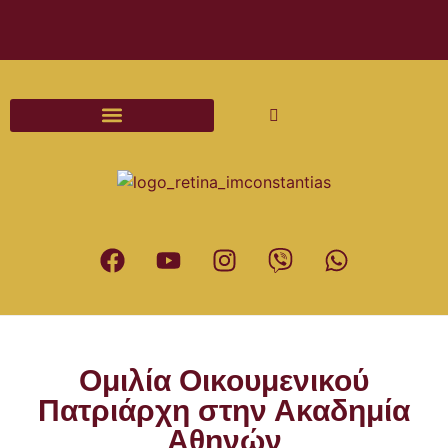
Διαδικασίες και Έντυπα Γάμου
Ομιλία Οικουμενικού
Πατριάρχη στην Ακαδημία
Αθηνών