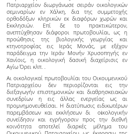
Πατριαρχείον διωργάνωσε σειράν οικολογικών
σεμιναρίων εν Χάλκη, δια της συμμετοχής
ορθοδόξων κληρικών εκ διαφόρων χωρών και
Εκκλησιών. Επί δε το πρακτικώτερον,
ανεπτύχθησαν διάφοροι πρωτοβουλίαι, ως η
προώθησις της βιολογικής γεωργίας και
κτηνοτροφίας εις Ιεράς Μονάς, με εξέχον
παράδειγμα την Ιεράν Μονήν Χρυσοπηγής εν
Χανίοις, η οικολογική δασική διαχείρισις εν
Αγίω Όρει κλπ. .
Αι οικολογικαί πρωτοβουλίαι του Οικουμενικού
Πατριαρχείου δεν περιορίζονται εις την
διεξαγωγήν επιστημονικών και διαθρησκειακών
συνεδρίων η εις άλλας ενεργείας ως αι
προμνημονευθείσαι. Η διατύπωσις ειδικωτέρων
παρεμβάσεων και εκκλήσεων δι οἰκολογικήν
συνείδησιν και εγρήγορσιν προς την διεθνή
κοινότητα αποτελεί διαρκές μέλημα του
Οικουμενικού Πατριαρχείου ως έκφρασιν της