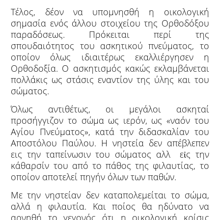
Τέλος, δέον να υπομνησθή η οικολογική
σημασία ενός άλλου στοιχείου της Ορθοδόξου
παραδόσεως. Πρόκειται περί της
σπουδαιότητος του ασκητικού πνεύματος, το
οποίον όλως ιδιαιτέρως εκαλλιέργησεν η
Ορθοδοξία. Ο ασκητισμός κακώς εκλαμβάνεται
πολλάκις ως στάσις εναντίον της ύλης και του
σώματος.
Όλως αντιθέτως, οι μεγάλοι ασκηταί
προσήγγιζον το σώμα ως ιερόν, ως «ναόν του
Αγίου Πνεύματος», κατά την διδασκαλίαν του
Αποστόλου Παύλου. Η νηστεία δεν απέβλεπεν
εις την ταπείνωσιν του σώματος αλλ εἰς την
κάθαρσίν του από το πάθος της φιλαυτίας, το
οποίον αποτελεί πηγήν όλων των παθών.
Με την νηστείαν δεν καταπολεμείται το σώμα,
αλλά η φιλαυτία. Και ποίος θα ηδύνατο να
αρνηθή το γεγονός ότι η οικολογική κρίσις