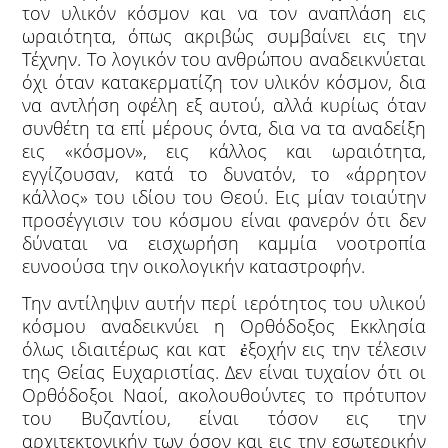
τον υλικόν κόσμον και να τον αναπλάση εις
ωραιότητα, όπως ακριβώς συμβαίνει εις την
Τέχνην. Το λογικόν του ανθρώπου αναδεικνύεται
όχι όταν κατακερματίζη τον υλικόν κόσμον, δια
να αντλήση οφέλη εξ αυτού, αλλά κυρίως όταν
συνθέτη τα επί μέρους όντα, δια να τα αναδείξη
εις «κόσμον», εις κάλλος και ωραιότητα,
εγγίζουσαν, κατά το δυνατόν, το «άρρητον
κάλλος» του ιδίου του Θεού. Εις μίαν τοιαύτην
προσέγγισιν του κόσμου είναι φανερόν ότι δεν
δύναται να εισχωρήση καμμία νοοτροπία
ευνοούσα την οικολογικήν καταστροφήν.
Την αντίληψιν αυτήν περί ιερότητος του υλικού
κόσμου αναδεικνύει η Ορθόδοξος Εκκλησία
όλως ιδιαιτέρως και κατ ἐξοχήν εις την τέλεσιν
της Θείας Ευχαριστίας. Δεν είναι τυχαίον ότι οι
Ορθόδοξοι Ναοί, ακολουθούντες το πρότυπον
του Βυζαντίου, είναι τόσον εις την
αρχιτεκτονικήν των όσον και εις την εσωτερικήν