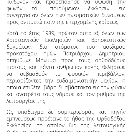
κίνδυνον και προσεπάθησε να υψώση την
φωνήν του ποιούμενον έκκλησιν εις
συνεργασίαν όλων των πνευματικών δυνάμεων
προς αντιμετώπισιν της επερχομένης κρίσεως.
Κατά το έτος 1989, πρώτον αυτό εξ όλων των
Χριστιανικών Εκκλησιών και θρησκευτικών
δογμάτων, δια στόματος του αοιδίμου
προκατόχου ημών Πατριάρχου Δημητρίου
απηύθυνε Μήνυμα προς τους ορθοδόξους
πιστούς και πάντα άνθρωπον καλής θελήσεως
να σεβασθούν το φυσικόν περιβάλλον,
περιορίζοντες την ευδαιμονιστικήν μανίαν, η
οποία επιθέτει βάρη δυσβάστακτα εις την φύσιν
και ανατρέπει τους νόμους και τον ρυθμόν της
λειτουργίας της.
Ως υπόδειγμα δε συμπεριφοράς και πηγήν
εμπνεύσεως προέτεινε το ήθος της Ορθοδόξου
Εκκλησίας, το οποίον δια της λειτουργικής