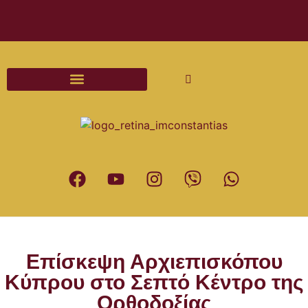
Διαδικασίες και Έντυπα Γάμου
Επίσκεψη Αρχιεπισκόπου
Κύπρου στο Σεπτό Κέντρο της
Ορθοδοξίας