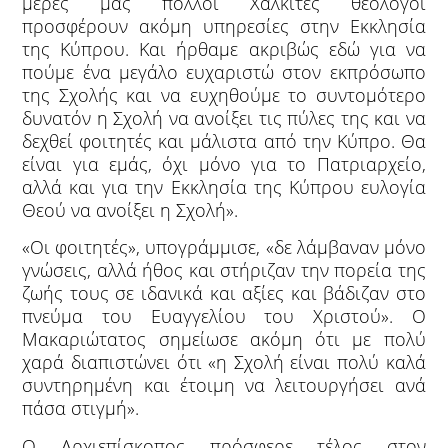
μέρες μας πολλοί Χαλκίτες θεολόγοι
προσφέρουν ακόμη υπηρεσίες στην Εκκλησία
της Κύπρου. Και ήρθαμε ακριβώς εδώ για να
πούμε ένα μεγάλο ευχαριστώ στον εκπρόσωπο
της Σχολής και να ευχηθούμε το συντομότερο
δυνατόν η Σχολή να ανοίξει τις πύλες της και να
δεχθεί φοιτητές και μάλιστα από την Κύπρο. Θα
είναι για εμάς, όχι μόνο για το Πατριαρχείο,
αλλά και για την Εκκλησία της Κύπρου ευλογία
Θεού να ανοίξει η Σχολή».
«Οι φοιτητές», υπογράμμισε, «δε λάμβαναν μόνο
γνώσεις, αλλά ήθος και στήριζαν την πορεία της
ζωής τους σε ιδανικά και αξίες και βάδιζαν στο
πνεύμα του Ευαγγελίου του Χριστού». Ο
Μακαριώτατος σημείωσε ακόμη ότι με πολύ
χαρά διαπιστώνει ότι «η Σχολή είναι πολύ καλά
συντηρημένη και έτοιμη να λειτουργήσει ανά
πάσα στιγμή».
Ο Αρχιεπίσκοπος πρόσφερε τέλος στον