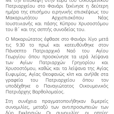
Με την επίσκεψη στην έδρα του Οικουμενικού
Πατριαρχείου στο Φανάρι ξεκίνησε η δεύτερη
ημέρα της επισήμου ειρηνικής επισκέψεως του
Μακαριωτάτου Αρχιεπισκόπου Νέας
Ιουστινιανής και πάσης Κύπρου Χρυσοστόμου
του Β΄ και της σεπτής συνοδείας του.
Ο Μακαριώτατος έφθασε στο Φανάρι λίγο μετά
τις 9.30 το πρωί και κατευθύνθηκε στον
Πάνσεπτο Πατριαρχικό Ναό του Αγίου
Γεωργίου όπου προσκύνησε τα ιερά λείψανα
των Αγίων Πατριαρχών Γρηγορίου και
Χρυσοστόμου, καθώς και τα λείψανα της Αγίας
Ευφυμίας, Αγίας Θεοφανώς κλπ και ανήλθε στα
γραφεία του Πατριαρχείου όπου τον
υποδέχθηκε ο Παναγιώτατος Οικουμενικός
Πατριάρχης Βαρθολομαίος.
Στη συνέχεια πραγματοποιήθηκαν διμερείς
συνομιλίες, μεταξύ των αντιπροσωπειών των
δύο Εκκλησιών. Οι συνομιλίες, οι οποίες