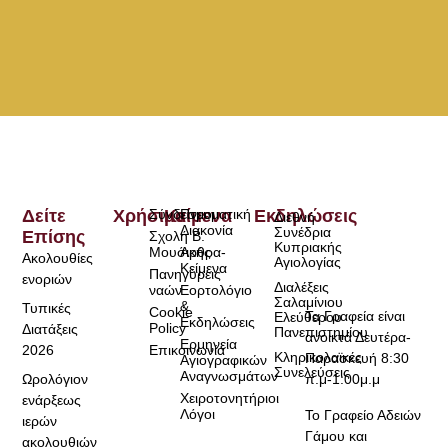
Δείτε
Χρήσιμα
Σύνδεσμοι
Κείμενα
Πνευματική
Εκδηλώσεις
Διεθνή
Διακονία
Συνέδρια
Επίσης
Σχολή Β.
Κυπριακής
Μουσικής
Άρθρα-
Ακολουθίες
Αγιολογίας
Κείμενα
Πανηγύρεις
ενοριών
Διαλέξεις
ναών
Εορτολόγιο
Σαλαμίνιου
&
Τυπικές
Cookie
Τα Γραφεία είναι
Ελεύθερου
Εκδηλώσεις
Policy
Διατάξεις
Πανεπιστημίου
ανοικτά Δευτέρα-
Ερμηνεία
2026
Επικοινωνία
Κληρικολαϊκές
Παρασκευή 8:30
Αγιογραφικών
Συνελεύσεις
Αναγνωσμάτων
Ωρολόγιον
π.μ-1:00μ.μ
Χειροτονητήριοι
ενάρξεως
Λόγοι
Το Γραφείο Αδειών
ιερών
Γάμου και
ακολουθιών