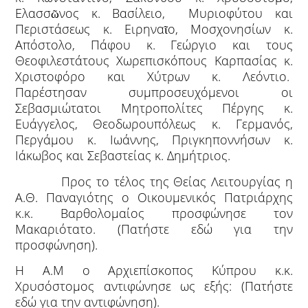
Ελασσῶνος κ. Βασίλειο, Μυριοφύτου και
Περιστάσεως κ. Ειρηναῖο, Μοσχονησίων κ.
Απόστολο, Πάφου κ. Γεώργιο και τους
Θεοφιλεστάτους Χωρεπισκόπους Καρπασίας κ.
Χριστοφόρο και Χύτρων κ. Λεόντιο.
Παρέστησαν συμπροσευχόμενοι οι
Σεβασμιώτατοι Μητροπολίτες Πέργης κ.
Ευάγγελος, Θεοδωρουπόλεως κ. Γερμανός,
Περγάμου κ. Ιωάννης, Πριγκηποννήσων κ.
Ιάκωβος και Σεβαστείας κ. Δημήτριος.
Προς το τέλος της Θείας Λειτουργίας η
Α.Θ. Παναγιότης ο Οικουμενικός Πατριάρχης
κ.κ. Βαρθολομαίος προσφώνησε τον
Μακαριότατο.
(Πατήστε εδώ για την
προσφώνηση)
.
Η Α.Μ ο Αρχιεπίσκοπος Κύπρου κ.κ.
Χρυσόστομος αντιφώνησε ως εξής:
(Πατήστε
εδώ για την αντιφώνηση)
.