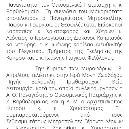
Παναγιότητα, τον Οικουμενικό Πατριάρχη κ. κ.
Βαρθολομαίο. Τη συνοδεία του Μακαριότατο
αποτελούσαν ο Πανιερώτατος Μητροπολίτης
Πάφου κ. Γεώργιος, οι Θεοφιλέστατοι Επίσκοποι
Καρπασίας κ. Χριστοφόρος και Χύτρων κ.
Λεόντιος, ο Ιερολογιώτατος Διάκονος Κυπριανός
Κουντούρης, ο κ. Ιωάννης Χαρίλαο Διευθυντής
του Ελεγκτικού Τμήματος της Εκκλησίας της
Κύπρου και ο κ. Ιωάννης Γιάγκου, Φιλόλογος.
Την Κυριακή των Μυροφόρων, 18
Απριλίου, τελέστηκε στην Ιερά Μονή Ζωοδόχου
Πηγής Βαλουκλή Πρωθιεραρχική Θεία
Λειτουργία, κατά την οποία συλλειτούργησαν η
Α. Θ. Παναγιότης, ο Οικουμενικός Πατριάρχης κ.
κ. Βαρθολομαίος, και η Α. Μ, ο Αρχιεπίσκοπος
Κύπρου κ. κ. Χρυσόστομος Β´,
συμπαραστατούμενοι από τους
Σεβασμιωτάτους Μητροπολίτες Γέροντα Δέρκων
κ. Κωνσταντίνο, Ζακύνθου κ. Χρυσόστομο,