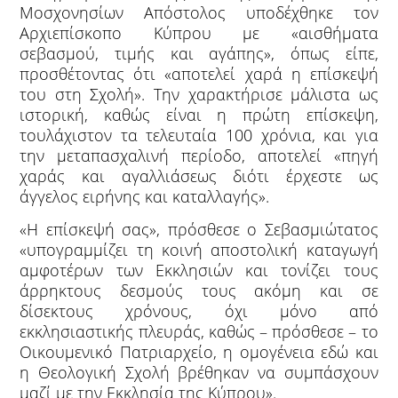
Μοσχονησίων Απόστολος υποδέχθηκε τον
Αρχιεπίσκοπο Κύπρου με «αισθήματα
σεβασμού, τιμής και αγάπης», όπως είπε,
προσθέτοντας ότι «αποτελεί χαρά η επίσκεψή
του στη Σχολή». Την χαρακτήρισε μάλιστα ως
ιστορική, καθώς είναι η πρώτη επίσκεψη,
τουλάχιστον τα τελευταία 100 χρόνια, και για
την μεταπασχαλινή περίοδο, αποτελεί «πηγή
χαράς και αγαλλιάσεως διότι έρχεστε ως
άγγελος ειρήνης και καταλλαγής».
«Η επίσκεψή σας», πρόσθεσε ο Σεβασμιώτατος
«υπογραμμίζει τη κοινή αποστολική καταγωγή
αμφοτέρων των Εκκλησιών και τονίζει τους
άρρηκτους δεσμούς τους ακόμη και σε
δίσεκτους χρόνους, όχι μόνο από
εκκλησιαστικής πλευράς, καθώς – πρόσθεσε – το
Οικουμενικό Πατριαρχείο, η ομογένεια εδώ και
η Θεολογική Σχολή βρέθηκαν να συμπάσχουν
μαζί με την Εκκλησία της Κύπρου».