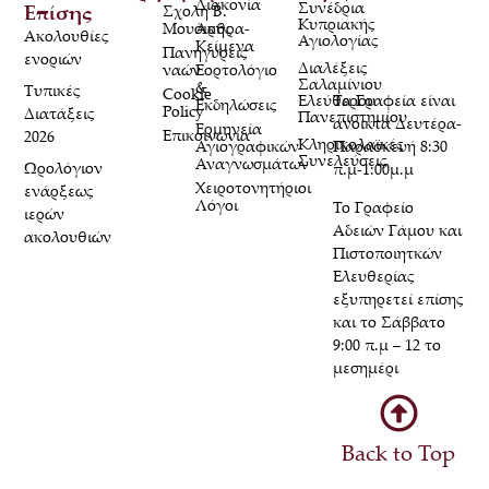
Διακονία
Συνέδρια
Επίσης
Σχολή Β.
Κυπριακής
Μουσικής
Άρθρα-
Ακολουθίες
Αγιολογίας
Κείμενα
Πανηγύρεις
ενοριών
Διαλέξεις
ναών
Εορτολόγιο
Σαλαμίνιου
&
Τυπικές
Cookie
Τα Γραφεία είναι
Ελεύθερου
Εκδηλώσεις
Policy
Διατάξεις
Πανεπιστημίου
ανοικτά Δευτέρα-
Ερμηνεία
Επικοινωνία
2026
Κληρικολαϊκές
Παρασκευή 8:30
Αγιογραφικών
Συνελεύσεις
Αναγνωσμάτων
Ωρολόγιον
π.μ-1:00μ.μ
Χειροτονητήριοι
ενάρξεως
Λόγοι
Το Γραφείο
ιερών
Αδειών Γάμου και
ακολουθιών
Πιστοποιητκών
Ελευθερίας
εξυπηρετεί επίσης
και το Σάββατο
9:00 π.μ – 12 το
μεσημέρι
Back to Top