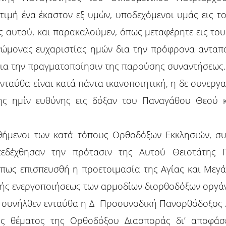
 τιμή ένα έκαστον εξ υμών, υποδεχόμενοι υμάς εις τ
ς αυτού, και παρακαλούμεν, όπως μεταφέρητε εις το
νώμονας ευχαριστίας ημών δια την πρόφρονα ανταπό
δια την πραγματοποίησιν της παρούσης συναντήσεως.
νταύθα είναι κατά πάντα ικανοποιητική, η δε συνερ
ης ημίν ευθύνης εις δόξαν του Παναγάθου Θεού 
θήμενοι των κατά τόπους Ορθοδόξων Εκκλησιών, σ
εδέχθησαν την πρότασιν της Αυτού Θειοτάτης Π
όπως επισπευσθή η προετοιμασία της Αγίας και Μεγ
βής ενεργοποιήσεως των αρμοδίων διορθοδόξων οργά
9 συνήλθεν ενταύθα η Δ Προσυνοδική Πανορθόδοξος Δι
υς θέματος της Ορθοδόξου Διασποράς δι’ αποφάσεω