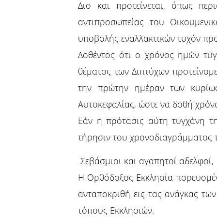
Διο και προτείνεται, όπως πε
αντιπροσωπείας του Οικουμενι
υποβολής εναλλακτικών τυχόν προ
Δοθέντος ότι ο χρόνος ημών τυγ
θέματος των Διπτύχων προτείνομ
την πρώτην ημέραν των κυρίως
Αυτοκεφαλίας, ώστε να δοθή χρόνο
Εάν η πρότασις αύτη τυγχάνη τη
τήρησιν του χρονοδιαγράμματος τ
Σεβάσμιοι και αγαπητοί αδελφοί,
Η Ορθόδοξος Εκκλησία πορευομέν
ανταποκριθή εις τας ανάγκας των 
τόπους Εκκλησιών.