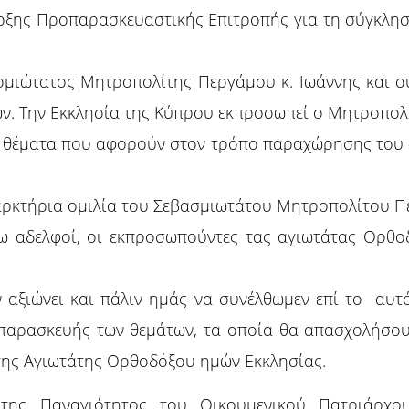
δοξης Προπαρασκευαστικής Επιτροπής για τη σύγκλη
σμιώτατος Μητροπολίτης Περγάμου κ. Ιωάννης και 
. Την Εκκλησία της Κύπρου εκπροσωπεί ο Μητροπολί
ι θέματα που αφορούν στον τρόπο παραχώρησης του «
αρκτήρια ομιλία του Σεβασμιωτάτου Μητροπολίτου Πε
ίω αδελφοί, οι εκπροσωπούντες τας αγιωτάτας Ορθο
 αξιώνει και πάλιν ημάς να συνέλθωμεν επί το αυτό
παρασκευής των θεμάτων, τα οποία θα απασχολήσου
της Αγιωτάτης Ορθοδόξου ημών Εκκλησίας.
ης Παναγιότητος του Οικουμενικού Πατριάρχο