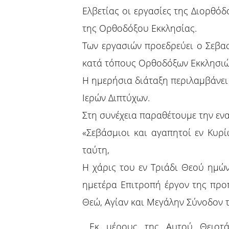
Ελβετίας οι εργασίες της Διορθό
της Ορθοδόξου Εκκλησίας.
Των εργασιών προεδρεύει ο Σεβα
κατά τόπους Ορθοδόξων Εκκλησιών
Η ημερήσια διάταξη περιλαμβάνε
Ιερών Διπτύχων.
Στη συνέχεια παραθέτουμε την εν
«Σεβάσμιοι και αγαπητοί εν Κυρ
ταύτη,
Η χάρις του εν Τριάδι Θεού ημών
ημετέρα Επιτροπή έργον της προ
Θεώ, Αγίαν και Μεγάλην Σύνοδον 
Εκ μέρους της Αυτού Θειοτάτ