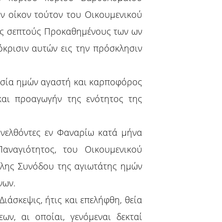
ον οίκον τούτον του Οικουμενικού
υς σεπτούς Προκαθημένους των ων
κρισιν αυτών εις την πρόσκλησιν
γασία ημών αγαστή και καρποφόρος
και προαγωγήν της ενότητος της
υνελθόντες εν Φαναρίω κατά μήνα
αναγιότητος, του Οικουμενικού
άλης Συνόδου της αγιωτάτης ημών
νων.
άσκεψις, ήτις και επελήφθη, θεία
ν, αι οποίαι, γενόμεναι δεκταί