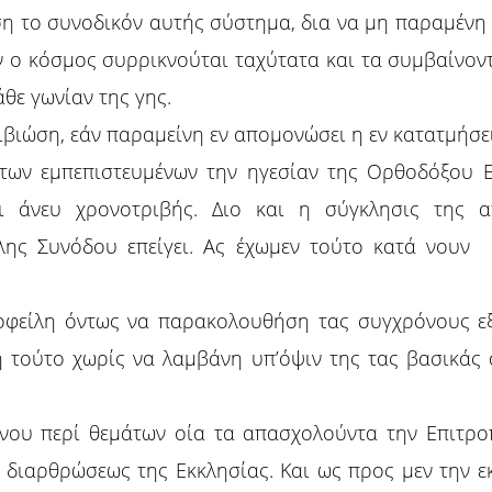
ύση το συνοδικόν αυτής σύστημα, δια να μη παραμέν
ν ο κόσμος συρρικνούται ταχύτατα και τα συμβαίνον
θε γωνίαν της γης.
βιώση, εάν παραμείνη εν απομονώσει η εν κατατμήσει
 των εμπεπιστευμένων την ηγεσίαν της Ορθοδόξου 
ι άνευ χρονοτριβής. Διο και η σύγκλησις της α
ης Συνόδου επείγει. Ας έχωμεν τούτο κατά νουν 
οφείλη όντως να παρακολουθήση τας συγχρόνους εξελ
η τούτο χωρίς να λαμβάνη υπ’όψιν της τας βασικάς 
μένου περί θεμάτων οία τα απασχολούντα την Επιτρο
 διαρθρώσεως της Εκκλησίας. Και ως προς μεν την ε