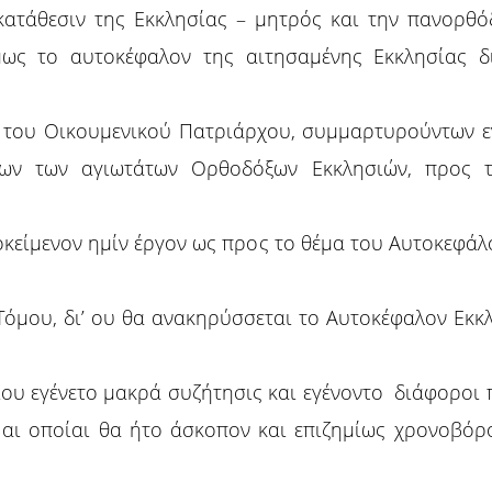
γκατάθεσιν της Εκκλησίας – μητρός και την πανορθό
μως το αυτοκέφαλον της αιτησαμένης Εκκλησίας δ
 του Οικουμενικού Πατριάρχου, συμμαρτυρούντων ε
ων των αγιωτάτων Ορθοδόξων Εκκλησιών, προς 
οκείμενον ημίν έργον ως προς το θέμα του Αυτοκεφάλο
Τόμου, δι’ ου θα ανακηρύσσεται το Αυτοκέφαλον Εκκλ
ίου εγένετο μακρά συζήτησις και εγένοντο διάφοροι
 αι οποίαι θα ήτο άσκοπον και επιζημίως χρονοβόρ