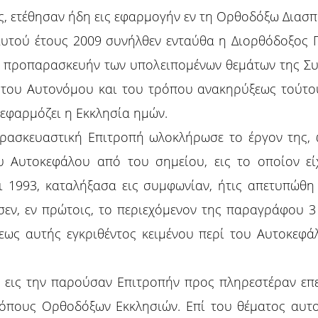
, ετέθησαν ήδη εις εφαρμογήν εν τη Ορθοδόξω Διασπ
 αυτού έτους 2009 συνήλθεν ενταύθα η Διορθόδοξος
 προπαρασκευήν των υπολειπομένων θεμάτων της Συ
του Αυτονόμου και του τρόπου ανακηρύξεως τούτου,
 εφαρμόζει η Εκκλησία ημών.
ρασκευαστική Επιτροπή ωλοκλήρωσε το έργον της, 
υ Αυτοκεφάλου από του σημείου, εις το οποίον ε
ει 1993, καταλήξασα εις συμφωνίαν, ήτις απετυπώθη
εν, εν πρώτοις, το περιεχόμενον της παραγράφου 3
σεως αυτής εγκριθέντος κειμένου περί του Αυτοκεφ
ις την παρούσαν Επιτροπήν προς πληρεστέραν επεξ
τόπους Ορθοδόξων Εκκλησιών. Επί του θέματος αυτο