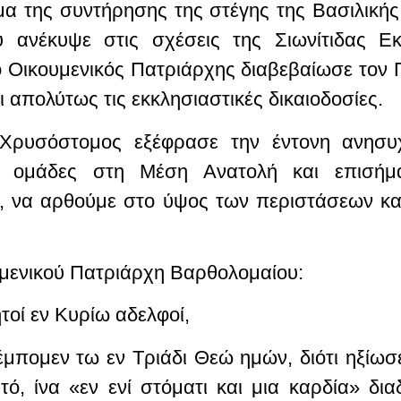
α της συντήρησης της στέγης της Βασιλικής
 ανέκυψε στις σχέσεις της Σιωνίτιδας Εκ
 ο Οικουμενικός Πατριάρχης διαβεβαίωσε τον 
 απολύτως τις εκκλησιαστικές δικαιοδοσίες.
ρυσόστομος εξέφρασε την έντονη ανησυχ
κές ομάδες στη Μέση Ανατολή και επισήμ
, να αρθούμε στο ύψος των περιστάσεων κα
υμενικού Πατριάρχη Βαρθολομαίου:
τοί εν Κυρίω αδελφοί,
έμπομεν τω εν Τριάδι Θεώ ημών, διότι ηξίω
τό, ίνα «εν ενί στόματι και μια καρδία» δ