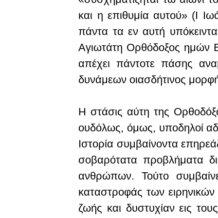
και η επιθυμία αυτού» (Ι Ιω
πάντα τα εν αυτή υπόκειντα
Αγιωτάτη Ορθόδοξος ημών Εκ
απέχει πάντοτε πάσης αναμ
δυνάμεων οιασδήτινος μορφή
Η στάσις αύτη της Ορθοδόξο
ουδόλως, όμως, υποδηλοί αδι
Ιστορία συμβαίνοντα επηρεά
σοβαρότατα προβλήματα δια 
ανθρώπων. Τούτο συμβαίνε
καταστροφάς των ειρηνικών 
ζωής και δυστυχίαν εις του