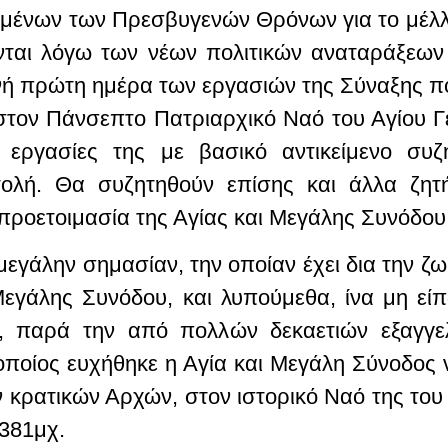
ημένων των Πρεσβυγενών Θρόνων για το μέλλ
ονται λόγω των νέων πολιτικών αναταράξεων
νή πρώτη ημέρα των εργασιών της Σύναξης π
τον Πάνσεπτο Πατριαρχικό Ναό του Αγίου Γ
ι εργασίες της με βασικό αντικείμενο συ
ολή. Θα συζητηθούν επίσης και άλλα ζη
ροετοιμασία της Αγίας και Μεγάλης Συνόδου
μεγάλην σημασίαν, την οποίαν έχει δια την ζ
Μεγάλης Συνόδου, και λυπούμεθα, ίνα μη είπ
, παρά την από πολλών δεκαετιών εξαγγελί
οποίος ευχήθηκε η Αγία και Μεγάλη Σύνοδος
ων κρατικών Αρχών, στον ιστορικό Ναό της το
 381μχ.