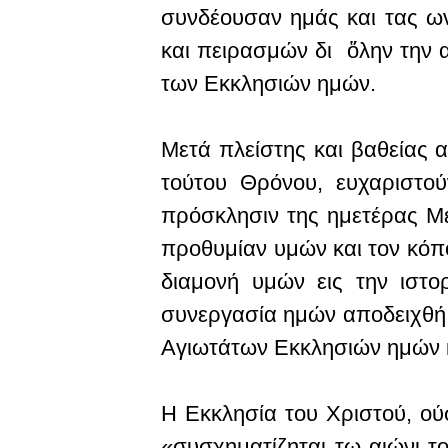
συνδέουσαν ημάς και τας ων
και πειρασμών δι ὅλην την 
των Εκκλησιών ημών.
Μετά πλείστης και βαθείας 
τούτου Θρόνου, ευχαριστο
πρόσκλησιν της ημετέρας Με
προθυμίαν υμών και τον κόπο
διαμονή υμών εις την ιστο
συνεργασία ημών αποδειχθή
Αγιωτάτων Εκκλησιών ημών κ
Η Εκκλησία του Χριστού, ού
«συσχηματίζηται τω αιώνι τ