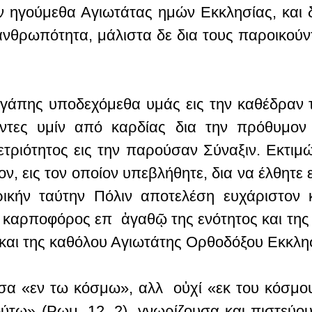
 ηγούμεθα Αγιωτάτας ημών Εκκλησίας, και δ
ανθρωπότητα, μάλιστα δε δια τους παροικο
αγάπης υποδεχόμεθα υμάς εις την καθέδραν τ
ύντες υμίν από καρδίας δια την πρόθυμον 
τριότητος εις την παρούσαν Σύναξιν. Εκτιμ
ν, εις τον οποίον υπεβλήθητε, δια να έλθητε
ρικήν ταύτην Πόλιν αποτελέση ευχάριστον 
 καρποφόρος επ ἀγαθῷ της ενότητος και της
αι της καθόλου Αγιωτάτης Ορθοδόξου Εκκλη
σα «εν τω κόσμω», αλλ οὐχί «εκ του κόσμου»
ούτω» (Ρωμ. 12, 2), γνωρίζουσα και πιστεύο