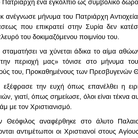
 Πατριάρχη ένα εγκόλπιο ως συμβολικό δώρο
 ανέγνωσε μήνυμα του Πατριάρχη Αντιοχείας
άσεως που επικρατεί στην Συρία δεν κατέ
πλευρό του δοκιμαζόμενου ποιμνίου του.
α σταματήσει να χύνεται άδικα το αίμα αθώ
στην περιοχή μας» τόνισε στο μήνυμα του 
ούς του, Προκαθημένους των Πρεσβυγενών 
ς εξέφρασε την ευχή όπως επανέλθει η ειρ
, γιατί, όπως σημείωσε, όλοι είναι τέκνα α
άμ με τον Χριστιανισμό.
 Θεόφιλος αναφέρθηκε στο άλυτο Παλαισ
χονται αντιμέτωποι οι Χριστιανοί στους Αγίο