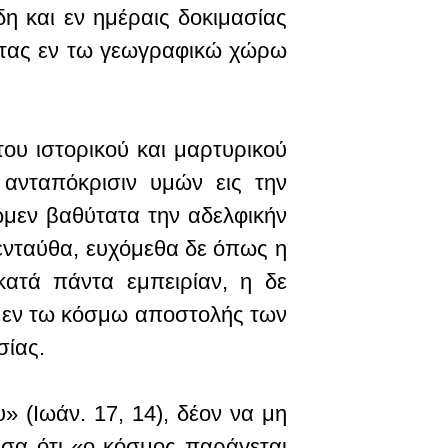
η και εν ημέραις δοκιμασίας
ύντας εν τω γεωγραφικώ χώρω
ου ιστορικού και μαρτυρικού
ανταπόκρισιν υμών εις την
ώμεν βαθύτατα την αδελφικήν
 ενταύθα, ευχόμεθα δε όπως η
κατά πάντα εμπειρίαν, η δε
 εν τω κόσμω αποστολής των
σίας.
 (Ιωάν. 17, 14), δέον να μη
υσα ότι «ο κόσμος παράγεται