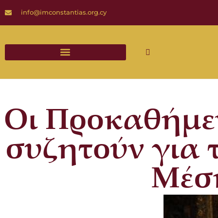
info@imconstantias.org.cy
Διαδικασίες και Έντυπα Γάμου
Οι Προκαθήμε
συζητούν για 
Μέση