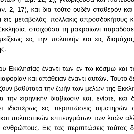
άν. 2, 17), και δια τούτο ουδέν σταθερόν και
ι εις μεταβολάς, πολλάκις απροσδοκήτους κα
κλησία, στοιχούσα τη μακραίωνι παραδόσει 
είξεως εις την πολιτικήν και εις διαμάχα
ς.
υ Εκκλησίας έναντι των εν τω κόσμω και τ
αφορίαν και απάθειαν έναντι αυτών. Τούτο δε,
ζουν βαθύτατα την ζωήν των μελών της Εκκλ
την ειρηνικήν διαβίωσιν και, ενίοτε, και
ι ιδιαιτέρως εις περιπτώσεις αιματηρών
και πολιτιστικών επιτευγμάτων των λαών α
ς ανθρώπους. Εις τας περιπτώσεις ταύτας δ