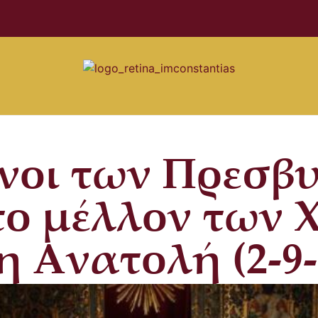
νοι των Πρεσβ
το μέλλον των 
 Ανατολή (2-9-