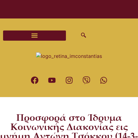
Διαδικασίες και Έντυπα Γάμου
Προσφορά στο Ίδρυμα
Κοινωνικής Διακονίας εις
μνήμη Αντώνη Τσόκκου (14-3-