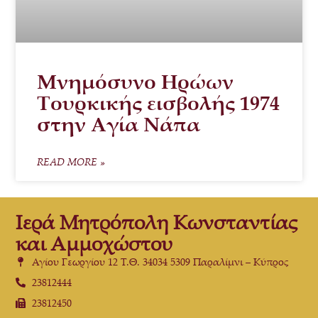
Μνημόσυνο Ηρώων
Τουρκικής εισβολής 1974
στην Αγία Νάπα
READ MORE »
Ιερά Μητρόπολη Κωνσταντίας
και Αμμοχώστου
Αγίου Γεωργίου 12 Τ.Θ. 34034 5309 Παραλίμνι – Κύπρος
23812444
23812450