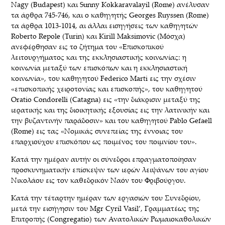
Nagy (Budapest) και Sunny Kokkaravalayil (Rome) ανέλυσαν
τα άρθρα 745-746, και ο καθηγητής Georges Ruyssen (Rome)
τα άρθρα 1013-1014, αι άλλαι εισηγήσεις των καθηγητών
Roberto Repole (Turin) και Kirill Maksimovic (Μόσχα)
ανεφέρθησαν εις το ζήτημα του «Επισκοπικού
λειτουργήματος και της εκκλησιαστικής κοινωνίας: η
κοινωνία μεταξύ των επισκόπων και η εκκλησιαστική
κοινωνία», του καθηγητού Federico Marti εις την σχέσιν
«επισκοπικής χειροτονίας και επισκοπής», του καθηγητού
Oratio Condorelli (Catagna) εις «την διάκρισιν μεταξύ της
ιερατικής και της διοικητικής εξουσίας εις την λατινικήν και
την βυζαντινήν παράδοσιν» και του καθηγητού Pablo Gefaell
(Rome) εις τας «Νομικάς συνεπείας της έννοιας του
επαρχιούχου επισκόπου ως ποιμένος του ποιμνίου του».
Κατά την ημέραν αυτήν οι σύνεδροι επραγματοποίησαν
προσκυνηματικήν επίσκεψιν των ιερών λειψάνων του αγίου
Νικολάου εις τον καθεδρικόν Ναόν του Φριβούργου.
Κατά την τέταρτην ημέραν των εργασιών του Συνεδρίου,
μετά την εισήγησιν του Mgr Cyril Vasil’, Γραμματέως της
Επιτροπής (Congregatio) των Ανατολικών Ρωμαιοκαθολικών