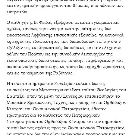
και συγκριτικήν προσέγγισιν του θέματος υπό πάντων των
εισηγητών.
Ο καθηγητής Β. Φειδάς εξέφρασε τα αυτά εγκωμιαστικά
σχόλια, τονίσας την ενότητα και την ισότητα της δια
χειροτονίας ληφθείσης επισκοπικής εξουσίας, τα κανονικά
κριτήρια της εδαφικότητος των δικαιοδοσιών εις την όλην
εξέλιξιν της εκκλησιαστικής διοικήσεως και τον εξέχοντα
ρόλον του Πρώτου εις την συνοδικήν λειτουργίαν της
εκκλησιαστικής διοικήσεως εις τοπικήν, περιφερειακήν και
οικουμενικήν προοπτικήν, ως τούτο διεκηρύχθη προσφάτως
και εις το κείμενον της Ραβέννας.
Η τελευταία ημέρα του Συνεδρίου έκλεισε δια της
επισκέψεως του Μεταπτυχιακού Ινστιτούτου Θεολογίας του
Σαμπεζύ, όπου τα μέλη του Συνεδρίου επεσκέφθησαν το
Μουσείον Χριστιανικής Τέχνης, ως επίσης και το Ορθόδοξον
Κέντρον του Οικουμενικού Πατριαρχείου, έθεσαν
ερωτήματα δια το καθεστώς του Πατριαρχικού
Σταυροπηγίου του Ορθοδόξου Κέντρου και την σημασίαν
αυτού δια τας σχέσεις προς το Οικουμενικόν Πατριαρχείον,
ως επίσης και δια την όλην διαδικασίαν προπαρασκευής της