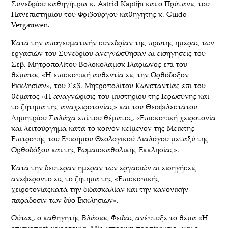
Συνεδρίου καθηγήτρια κ. Astrid Kaptijn και ο Πρύτανις του
Πανεπιστημίου του Φριβούργου καθηγητής κ. Guido
Vergauwen.
Κατά την απογευματινήν συνεδρίαν της πρώτης ημέρας των
εργασιών του Συνεδρίου ανεγνώσθησαν αι εισηγήσεις του
Σεβ. Μητροπολίτου Βολοκολάμσκ Ιλαρίωνος επί του
θέματος «Η επισκοπική αυθεντία εις την Ορθόδοξον
Εκκλησίαν», του Σεβ. Μητροπολίτου Κωνσταντίας επί του
θέματος «Η αναγνώρισις του μυστηρίου της Ιερωσύνης και
το ζήτημα της αναχειροτονίας» και του Θεοφιλεστάτου
Δημητρίου Σαλάχα επί του θέματος, «Επισκοπική χειροτονία
και λειτούργημα κατά το κοινόν κείμενον της Μεικτής
Επιτροπής του Επισήμου Θεολογικού Διαλόγου μεταξύ της
Ορθοδόξου και της Ρωμαιοκαθολικής Εκκλησίας».
Κατά την δευτέραν ημέραν των εργασιών αι εισηγήσεις
ανεφέροντο εις το ζήτημα της «Επισκοπικής
χειροτονίαςκατά την διδασκαλίαν και την κανονικήν
παράδοσιν των δύο Εκκλησιών».
Ούτως, ο καθηγητής Βλάσιος Φειδάς ανέπτυξε το θέμα «Η