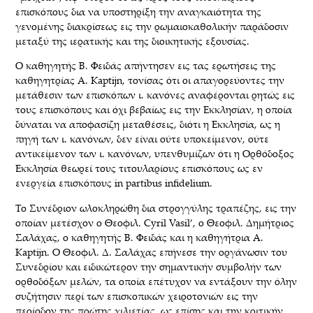
επισκόπους δια να υποστηρίξη την αναγκαιότητα της
γενομένης διακρίσεως εις την ρωμαιοκαθολικήν παράδοσιν
μεταξύ της ιερατικής και της διοικητικής εξουσίας.
Ο καθηγητής Β. Φειδάς απήντησεν εις τας ερωτήσεις της
καθηγητρίας A. Kaptijn, τονίσας ότι οι απαγορεύοντες την
μετάθεσιν των επισκόπων ι. κανόνες αναφέρονται ρητώς εις
τους επισκόπους και όχι βεβαίως εις την Εκκλησίαν, η οποία
δύναται να αποφασίζη μεταθέσεις, διότι η Εκκλησία, ως η
πηγή των ι. κανόνων, δεν είναι ούτε υποκείμενον, ούτε
αντικείμενον των ι. κανόνων, υπενθυμίζων ότι η Ορθόδοξος
Εκκλησία θεωρεί τους τιτουλαρίους επισκόπους ως εν
ενεργεία επισκόπους in partibus infidelium.
Το Συνέδριον ωλοκληρώθη δια στρογγύλης τραπέζης, εις την
οποίαν μετέσχον ο Θεοφιλ. Cyril Vasil’, ο Θεοφιλ. Δημήτριος
Σαλάχας, ο καθηγητής Β. Φειδάς και η καθηγήτρια A.
Kaptijn. Ο Θεοφιλ. Δ. Σαλάχας επήνεσε την οργάνωσιν του
Συνεδρίου και ειδικώτερον την σημαντικήν συμβολήν των
ορθοδόξων μελών, τα οποία επέτυχον να εντάξουν την όλην
συζήτησιν περί των επισκοπικών χειροτονιών εις την
περίοδον της πρώτης χιλιετίας, ως επίσης και την κριτικήν