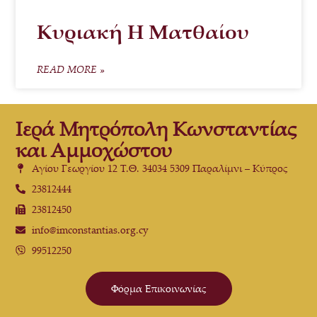
Κυριακή Η Ματθαίου
READ MORE »
Ιερά Μητρόπολη Κωνσταντίας
και Αμμοχώστου
Αγίου Γεωργίου 12 Τ.Θ. 34034 5309 Παραλίμνι – Κύπρος
23812444
23812450
info@imconstantias.org.cy
99512250
Φόρμα Επικοινωνίας