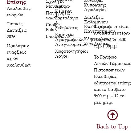
Συνέδρια
Επίσης
Σχολή Β.
Κυπριακής
Μουσικής
Άρθρα-
Ακολουθίες
Αγιολογίας
Κείμενα
Πανηγύρεις
ενοριών
Διαλέξεις
ναών
Εορτολόγιο
Σαλαμίνιου
&
Τυπικές
Cookie
Τα Γραφεία είναι
Ελεύθερου
Εκδηλώσεις
Policy
Διατάξεις
Πανεπιστημίου
ανοικτά Δευτέρα-
Ερμηνεία
Επικοινωνία
2026
Κληρικολαϊκές
Παρασκευή 8:30
Αγιογραφικών
Συνελεύσεις
Αναγνωσμάτων
Ωρολόγιον
π.μ-1:00μ.μ
Χειροτονητήριοι
ενάρξεως
Λόγοι
Το Γραφείο
ιερών
Αδειών Γάμου και
ακολουθιών
Πιστοποιητκών
Ελευθερίας
εξυπηρετεί επίσης
και το Σάββατο
9:00 π.μ – 12 το
μεσημέρι
Back to Top