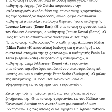
επισκοπική χειροτονία. Μία ιστορική προσέγγισις» και ο
καθηγητής Αρχιμ. Job Getcha παρουσίασε την
«τελετουργικήν ακολουθίαν της επισκοπικής χειροτονίας»
εις την ορθόδοξον παράδοσιν, ενώ οι ρωμαιοκαθολικοί
καθηγηταί ανέπτυξαν ανάλογα θέματα, ήτοι ο καθηγητής
Lorenzo Lorusso (Rome-Bari) «Η επισκοπική χειροτονία κατά
τον Θωμάν Ακινάτην», ο καθηγητής Janusz Kowal (Rome) «Ο
Πίος ΙΒ’ και το αποστολικόν σύνταγμα αυτού περί
“Επισκοπικής καθιερώσεως”», ο καθηγητής Ambroise Makar
(Milan-Paris) «Η αποστολική διαδοχή και η ανακήρυξις ως
συστατικά στοιχεία της χειροτονίας;», ο καθηγητής Paolo La
Terra (Raguse-Sicile) «Χειροτονία ή καθιέρωσις;», ο
καθηγητής Luigi Sabbarese (Rome) «Αι χειροτονίαι
επισκόπου, πρεσβυτέρου και διακόνου είναι τρία διακριτά
μυστήρια;» και ο καθηγητής Péter Szabò (Budapest) «Ο ρόλος
της συγκριτικής μεθόδου του κανονικού δικαίου
εφηρμοσμένη εις το ζήτημα των χειροτονιών».
Κατά την τρίτην ημέραν, μετά τας εισηγήσεις περί του
ζητήματος της «Επισκοπικής χειροτονίας εις τον Κώδικα του
Κανονικού Δικαίου των ανατολικών ρωμαιοκαθολικών
Εκκλησιών», εις τας οποίας οι καθηγηταί Dr. Ágnes Szotyori-