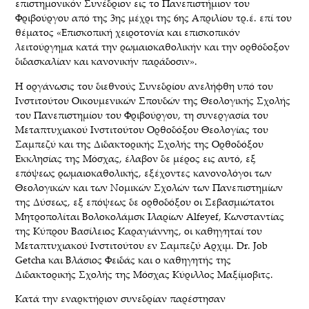
επιστημονικόν Συνέδριον εις το Πανεπιστήμιον του
Φριβούργου από της 3ης μέχρι της 6ης Απριλίου τρ.έ. επί του
θέματος «Επισκοπική χειροτονία και επισκοπικόν
λειτούργημα κατά την ρωμαιοκαθολικήν και την ορθόδοξον
διδασκαλίαν και κανονικήν παράδοσιν».
Η οργάνωσις του διεθνούς Συνεδρίου ανελήφθη υπό του
Ινστιτούτου Οικουμενικών Σπουδών της Θεολογικής Σχολής
του Πανεπιστημίου του Φριβούργου, τη συνεργασία του
Μεταπτυχιακού Ινστιτούτου Ορθοδόξου Θεολογίας του
Σαμπεζύ και της Διδακτορικής Σχολής της Ορθοδόξου
Εκκλησίας της Μόσχας, έλαβον δε μέρος εις αυτό, εξ
επόψεως ρωμαιοκαθολικής, εξέχοντες κανονολόγοι των
Θεολογικών και των Νομικών Σχολών των Πανεπιστημίων
της Δύσεως, εξ επόψεως δε ορθοδόξου οι Σεβασμιώτατοι
Μητροπολίται Βολοκολάμσκ Ιλαρίων Alfeyef, Κωνσταντίας
της Κύπρου Βασίλειος Καραγιάννης, οι καθηγηταί του
Μεταπτυχιακού Ινστιτούτου εν Σαμπεζύ Αρχιμ. Dr. Job
Getcha και Βλάσιος Φειδάς και ο καθηγητής της
Διδακτορικής Σχολής της Μόσχας Κύριλλος Μαξίμοβιτς.
Κατά την εναρκτήριον συνεδρίαν παρέστησαν