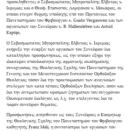
προσκληθέντες ο Σεβασμιώτατος Μητροπολίτης Ελβετίας κ.
Ιερεμίας και ο Θεοφ. Επίσκοπος Λαμψάκου κ. Μακάριος, οι
οποίοι έτυχον θερμής υποδοχής υπό του Πρυτάνεως του
Πανεπιστημίου του Φριβούργου κ. Guido Vergauwen και των
οργανωτών του Συνεδρίου κ. B. Hallensleben και Astrid
Kaptijn.
Ο Σεβασμιώτατος Μητροπολίτης Ελβετίας κ. Ιερεμίας
εκήρυξε την έναρξιν των εργασιών του Συνεδρίου δια
καταλλήλου προσφωνήσεως, εις την οποίαν εξήρε την
ιδιαιτέραν σπουδαιότητα της αρμονικής ακαδημαϊκής
συνεργασίας της Θεολογικής Σχολής του Πανεπιστημίου της
Γενεύης και του Μεταπτυχιακού Ινστιτούτου Ορθοδόξου
Θεολογίας τόσον δια την προετοιμασίαν των αναγκαίων
στελεχών των κατά τόπους Ορθοδόξων Εκκλησιών, όσον και
δια την αντιμετώπισιν κρισίμων ζητημάτων του συγχρόνου
Οικουμενικού διαλόγου, ως λ.χ. του επιλεγέντος δια το
παρόν συνέδριον θέματος.
Προσφωνήσεις απηύθυνον εις τους Συνέδρους ο Κοσμήτωρ
της Θεολογικής Σχολής του Πανεπιστημίου του Φριβούργου
καθηγητής Franz Mali, η συντονίστρια των εργασιών του