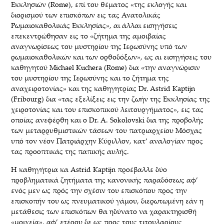
Εκκλησιών (Rome), επί του θέματος «της εκλογής και
διορισμού των επισκόπων εις τας Ανατολικάς
Ρωμαιοκαθολικάς Εκκλησίας», αι άλλαι εισηγήσεις
επεκεντρώθησαν εις το «ζήτημα της αμοιβαίας
αναγνωρίσεως του μυστηρίου της Ιερωσύνης υπό των
ρωμαιοκαθολικών και των ορθοδόξων», ως αι εισηγήσεις του
καθηγητού Michael Kuchera (Rome) δια «την αναγνώρισιν
του μυστηρίου της Ιερωσύνης και το ζήτημα της
αναχειροτονίας» και της καθηγητρίας Dr. Astrid Kaptijn
(Fribourg) δια «τας εξελίξεις εις την ζωήν της Εκκλησίας της
χειροτονίας και του επισκοπικού λειτουργήματος», εις τας
οποίας ανεφέρθη και ο Dr. A. Sokolovski δια της προβολής
των μεταρρυθμιστικών τάσεων του πατριαρχείου Μόσχας
υπό τον νέον Πατριάρχην Κύριλλον, κατ’ αναλογίαν προς
τας προοπτικάς της παπικής αυλής.
Η καθηγήτρια κα Astrid Kaptijn προέβαλλε δύο
προβληματικά ζητήματα της κανονικής παραδόσεως αφ’
ενός μεν ως πρός την σχέσιν του επισκόπου προς την
επισκοπήν του ως πνευματικού γάμου, διερωτωμένη εάν η
μετάθεσις των επισκόπων θα ηδύνατο να χαρακτηρισθή
«μοιχεία», αφ’ ετέρου δε ως προς τους τιτουλαρίους