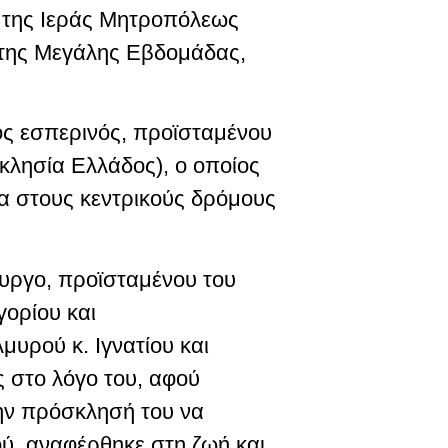
 της Ιεράς Μητροπόλεως
 της Μεγάλης Εβδομάδας,
ός εσπερινός, προϊσταμένου
κλησία Ελλάδος), ο οποίος
ία στους κεντρικούς δρόμους
ουργο, προϊσταμένου του
ορίου και
υρού κ. Ιγνατίου και
 στο λόγο του, αφού
την πρόσκλησή του να
ύ, αναφέρθηκε στη ζωή και