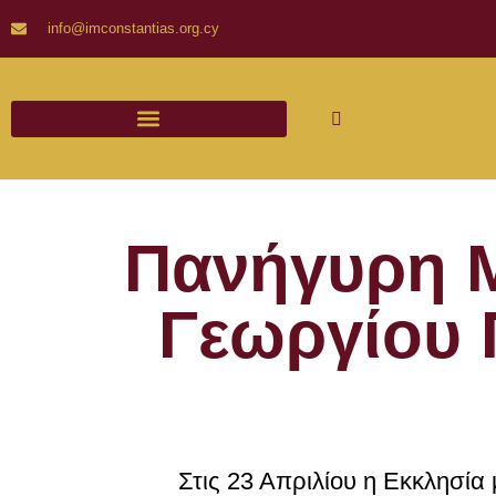
info@imconstantias.org.cy
Πανήγυρη Μ
Γεωργίου Π
Στις 23 Απριλίου η Εκκλησία