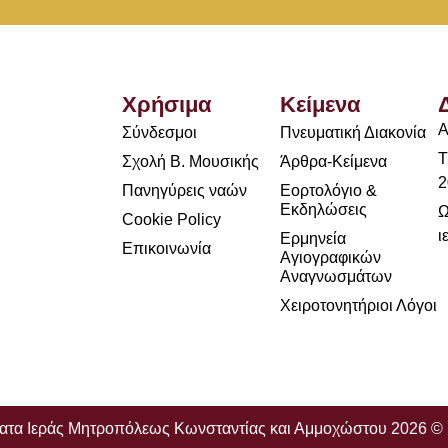
Χρήσιμα
Κείμενα
Α
Σύνδεσμοι
Πνευματική Διακονία
Τ
Σχολή Β. Μουσικής
Άρθρα-Κείμενα
2
Πανηγύρεις ναών
Εορτολόγιο &
Εκδηλώσεις
Ω
Cookie Policy
ι
Ερμηνεία
Επικοινωνία
Αγιογραφικών
Αναγνωσμάτων
Χειροτονητήριοι Λόγοι
ματα Ιεράς Μητροπόλεως Κωνσταντίας και Αμμοχώστου 2026 ©