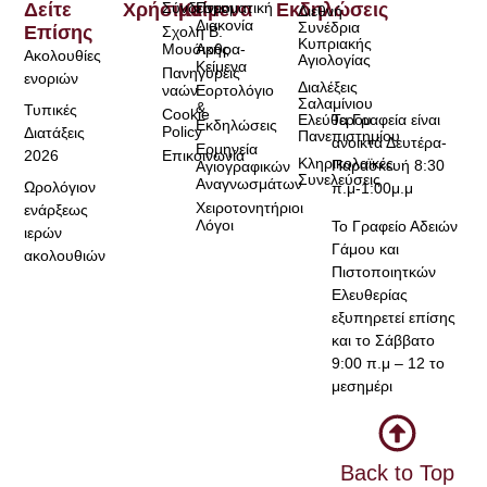
Δείτε
Χρήσιμα
Σύνδεσμοι
Κείμενα
Πνευματική
Εκδηλώσεις
Διεθνή
Διακονία
Συνέδρια
Επίσης
Σχολή Β.
Κυπριακής
Μουσικής
Άρθρα-
Ακολουθίες
Αγιολογίας
Κείμενα
Πανηγύρεις
ενοριών
Διαλέξεις
ναών
Εορτολόγιο
Σαλαμίνιου
&
Τυπικές
Cookie
Τα Γραφεία είναι
Ελεύθερου
Εκδηλώσεις
Policy
Διατάξεις
Πανεπιστημίου
ανοικτά Δευτέρα-
Ερμηνεία
2026
Επικοινωνία
Κληρικολαϊκές
Παρασκευή 8:30
Αγιογραφικών
Συνελεύσεις
Αναγνωσμάτων
Ωρολόγιον
π.μ-1:00μ.μ
Χειροτονητήριοι
ενάρξεως
Λόγοι
Το Γραφείο Αδειών
ιερών
Γάμου και
ακολουθιών
Πιστοποιητκών
Ελευθερίας
εξυπηρετεί επίσης
και το Σάββατο
9:00 π.μ – 12 το
μεσημέρι
Back to Top