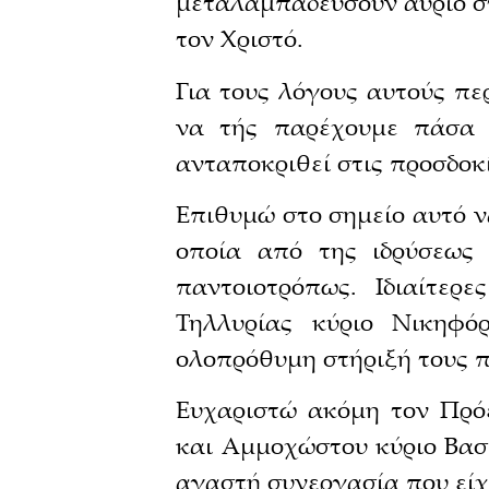
μεταλαμπαδεύσουν αύριο στ
τον Χριστό.
Για τους λόγους αυτούς π
να τής παρέχουμε πάσα δ
ανταποκριθεί στις προσδοκ
Επιθυμώ στο σημείο αυτό 
οποία από της ιδρύσεως 
παντοιοτρόπως. Ιδιαίτερ
Τηλλυρίας κύριο Νικηφ
ολοπρόθυμη στήριξή τους π
Ευχαριστώ ακόμη τον Πρό
και Αμμοχώστου κύριο Βασ
αγαστή συνεργασία που είχα