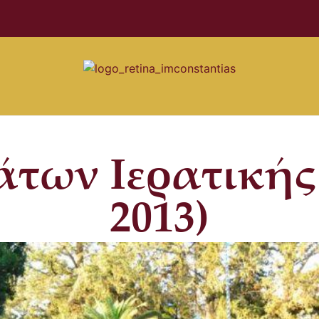
ων Ιερατικής 
2013)