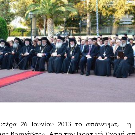
υτέρα 26 Ιουνίου 2013 το απόγευμα, η
ος Βαρνάβας». Απο την Ιερατική Σχολή απ