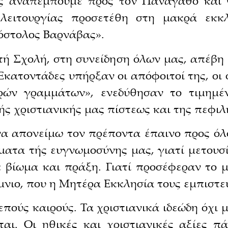
ες αναπέμπουμε προς τον Πανάγαθο και 
ειτουργίας προσετέθη στη μακρά εκκλ
όστολος Βαρνάβας».
τή Σχολή, στη συνείδηση όλων μας, απέβη 
Εκατοντάδες υπήρξαν οι απόφοιτοί της, οι 
ερών γραμμάτων», ενεδύθησαν το τιμημέ
ής χριστιανικής μας πίστεως και της πεφι
να απονείμω τον πρέποντα έπαινο προς όλ
ματα τής ευγνωμοσύνης μας, γιατί μετουσ
ε βίωμα και πράξη. Γιατί προσέφεραν το 
μνιο, που η Μητέρα Εκκλησία τους εμπιστε
πούς καιρούς. Τα χριστιανικά ιδεώδη όχι
ται. Οι ηθικές και χριστιανικές αξίες π