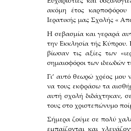
Ευχαριστίες και δοξολογί
ακόμη έτος καρποφόρου λ
Ιερατικής μας Σχολής « Απ
Η σεβασμία και γεραρά αυ
την Εκκλησία τής Κύπρου. 
βίωσαν τις αξίες των «ι
σημαιοφόροι των ιδεωδών τ
Γι’ αυτό θεωρώ χρέος μου 
να τους εκφράσω τα αισθή
αυτή σχολή διδάχτηκαν, σ
τους στο χριστεπώνυμο ποί
Σήμερα ζούμε σε πολύ χαλε
εμπαίζονται και χλευάζον