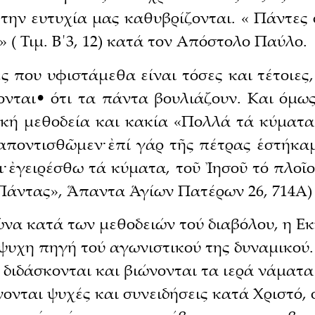
την ευτυχία μας καθυβρίζονται. « Πάντες 
 ( Τιμ. Β΄3, 12) κατά τον Απόστολο Παύλο.
ς που υφιστάμεθα είναι τόσες και τέτοιες
ονται• ότι τα πάντα βουλιάζουν. Και όμω
ική μεθοδεία και κακία «Πολλά τά κύματα 
ταποντισθῶμεν· ἐπί γάρ τῆς πέτρας ἑστήκ
· ἐγειρέσθω τά κύματα, τοῦ Ἰησοῦ τό πλοῖ
 Πάντας», Ἅπαντα Ἁγίων Πατέρων 26, 714Α)
να κατά των μεθοδειών τού διαβόλου, η Ε
ψυχη πηγή τού αγωνιστικού της δυναμικού.
ι διδάσκονται και βιώνονται τα ιερά νάματα
νται ψυχές και συνειδήσεις κατά Χριστό, 