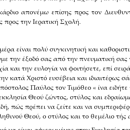
γκάρδιο απονέμω επίσης προς τον Διευθυν
 προς την Ιερατική Σχολή.
έρα είναι πολύ συγκινητική και καθοριστι
με την έξοδό σας από την πνευματική σας 
χία και την ευλογία να φοιτήσετε, επί σειρ
την κατά Χριστό ευσέβεια και ιδιαιτέρως σ
Απόστολος Παύλος τον Τιμόθεο « ίνα ειδήτε
εκκλησία Θεού ζώντος, στύλος και εδραίωμ
λαδή, πώς πρέπει να ζείτε και να συμπεριφέρ
ληθινού Θεού, ο στύλος και το θεμέλιο τής 
ό να είναι αφιερωμένος στην Εκκλησία του