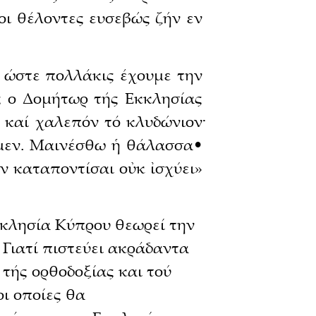
οι θέλοντες ευσεβώς ζήν εν
, ώστε πολλάκις έχουμε την
ς ο Δομήτωρ τής Εκκλησίας
καί χαλεπόν τό κλυδώνιον·
αμεν. Μαινέσθω ἡ θάλασσα•
ον καταποντίσαι οὐκ ἰσχύει»
κκλησία Κύπρου θεωρεί την
 Γιατί πιστεύει ακράδαντα
 τής ορθοδοξίας και τού
οι οποίες θα