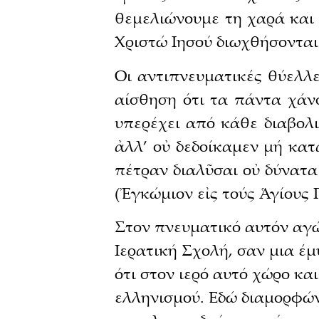
θεμελιώνουμε τη χαρά και 
Χριστώ Ιησού διωχθήσονται»
Οι αντιπνευματικές θύελλε
αίσθηση ότι τα πάντα χάν
υπερέχει από κάθε διαβολ
ἀλλ’ οὐ δεδοίκαμεν μή κα
πέτραν διαλῦσαι οὐ δύναται
(Ἐγκώμιον εἰς τούς Ἁγίους
Στον πνευματικό αυτόν αγώ
Ιερατική Σχολή, σαν μια έμ
ότι στον ιερό αυτό χώρο κα
ελληνισμού. Εδώ διαμορφώνο