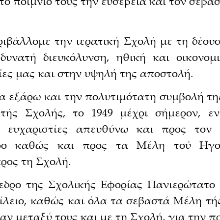
ο ποίμνιό τους την ευσέβεια και τον σεβα
εριβάλλομε την ιερατική Σχολή με τη δέο
υνατή διευκόλυνση, ηθική και οικονομ
ίες μας και στην υψηλή της αποστολή.
να εξάρω και την πολυτιμότατη συμβολή τη
τής Σχολής, το 1949 μέχρι σήμερον, ενι
ες ευχαριστίες απευθύνω και προς το
όρο καθώς και προς τα Μέλη τού Ηγου
ρος τη Σχολή.
εδρο της Σχολικής Εφορίας Πανιερώτατο
ίλειο, καθώς και όλα τα σεβαστά Μέλη τής
ν μεταξύ τους και με τη Σχολή, για την πρ