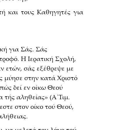
τή και τους Καθηγητές για
κή για Σάς. Σάς
τροφό. Η Ιερατική Σχολή,
άν ετών, σάς εξέθρεψε με
άς μύησε στην κατά Χριστό
 πώς δεί εν οίκω Θεού
α τής αληθείας» (Α΄Τιμ.
εστε στον οίκο τού Θεού,
αλήθειας.
, να μελετά τον λόγο τού