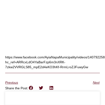
https://www.facebook.com/AyiaNapaMunicipality/videos/14079225
hc_ref=ARRcxLdO4YaBarFzp6m3nXRK-
7zkw2VVRGLS85_mpE2d4eKO3hKf-RrmLroZJFuwyGw
Previous
Next
Share the Post: