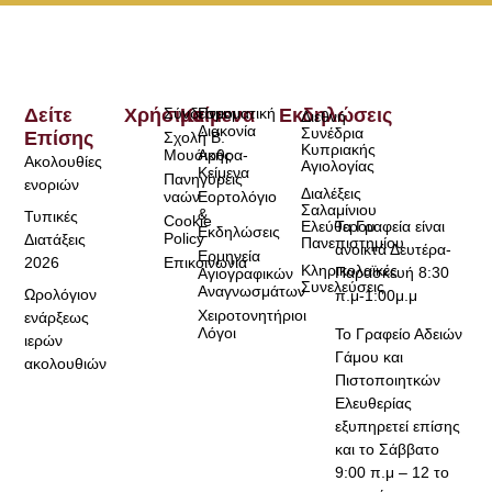
Δείτε
Χρήσιμα
Σύνδεσμοι
Κείμενα
Πνευματική
Εκδηλώσεις
Διεθνή
Διακονία
Συνέδρια
Επίσης
Σχολή Β.
Κυπριακής
Μουσικής
Άρθρα-
Ακολουθίες
Αγιολογίας
Κείμενα
Πανηγύρεις
ενοριών
Διαλέξεις
ναών
Εορτολόγιο
Σαλαμίνιου
&
Τυπικές
Cookie
Τα Γραφεία είναι
Ελεύθερου
Εκδηλώσεις
Policy
Διατάξεις
Πανεπιστημίου
ανοικτά Δευτέρα-
Ερμηνεία
2026
Επικοινωνία
Κληρικολαϊκές
Παρασκευή 8:30
Αγιογραφικών
Συνελεύσεις
Αναγνωσμάτων
Ωρολόγιον
π.μ-1:00μ.μ
Χειροτονητήριοι
ενάρξεως
Λόγοι
Το Γραφείο Αδειών
ιερών
Γάμου και
ακολουθιών
Πιστοποιητκών
Ελευθερίας
εξυπηρετεί επίσης
και το Σάββατο
9:00 π.μ – 12 το