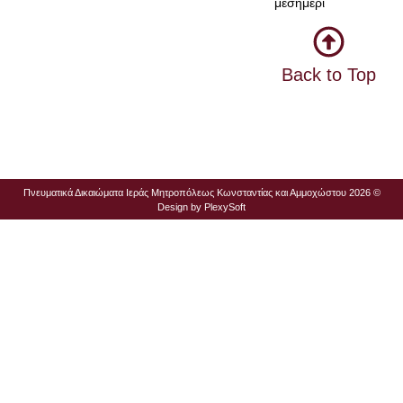
μεσημέρι
Back to Top
Πνευματικά Δικαιώματα Ιεράς Μητροπόλεως Κωνσταντίας και Αμμοχώστου 2026 ©
Design by
PlexySoft