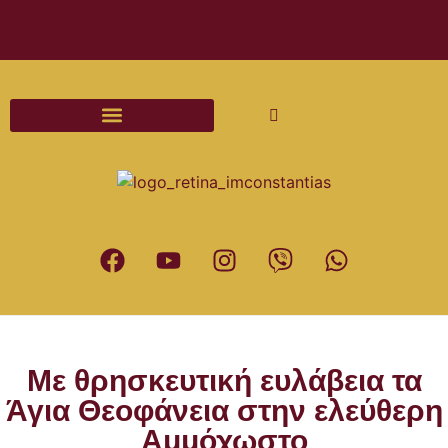
Διαδικασίες και Έντυπα Γάμου
Με θρησκευτική ευλάβεια τα
Άγια Θεοφάνεια στην ελεύθερη
Αμμόχωστο