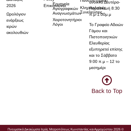
Πανεπιστημίου
ανοικτά Δευτέρα-
Ερμηνεία
2026
Επικοινωνία
Κληρικολαϊκές
Παρασκευή 8:30
Αγιογραφικών
Συνελεύσεις
Αναγνωσμάτων
Ωρολόγιον
π.μ-1:00μ.μ
Χειροτονητήριοι
ενάρξεως
Λόγοι
Το Γραφείο Αδειών
ιερών
Γάμου και
ακολουθιών
Πιστοποιητκών
Ελευθερίας
εξυπηρετεί επίσης
και το Σάββατο
9:00 π.μ – 12 το
μεσημέρι
Back to Top
Πνευματικά Δικαιώματα Ιεράς Μητροπόλεως Κωνσταντίας και Αμμοχώστου 2026 ©