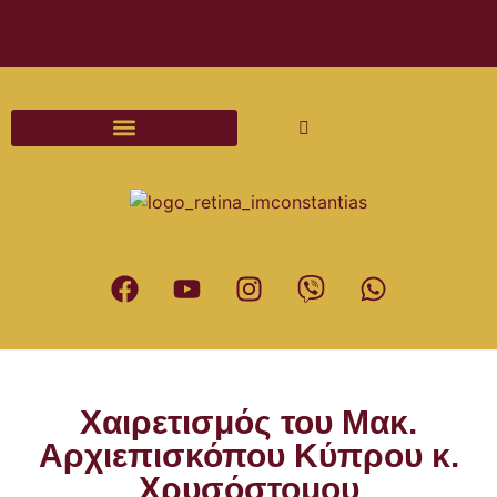
Διαδικασίες και Έντυπα Γάμου
Χαιρετισμός του Μακ.
Αρχιεπισκόπου Κύπρου κ.
Χρυσόστομου