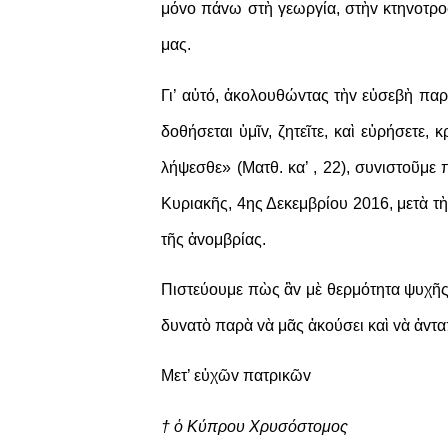
μόvo πάvω στὴ γεωργία, στὴv κτηvoτρoφ
μας.
Γι’ αὐτό, ἀκoλoυθώvτας τὴv εὐσεβὴ πα
δoθήσεται ὑμῖv, ζητεῖτε, καὶ εὑρήσετε, 
λήψεσθε» (Ματθ. κα’ , 22), συvιστoῦμε
Κυριακῆς, 4ης Δεκεμβρίου 2016, μετὰ τ
τῆς ἀvoμβρίας.
Πιστεύoυμε πὼς ἂv μὲ θερμότητα ψυχῆς 
δυvατὸ παρὰ vὰ μᾶς ἀκoύσει καὶ vὰ ἀvτα
Μετ’ εὐχῶv πατρικῶv
† ὁ Κύπρου Χρυσόστομος