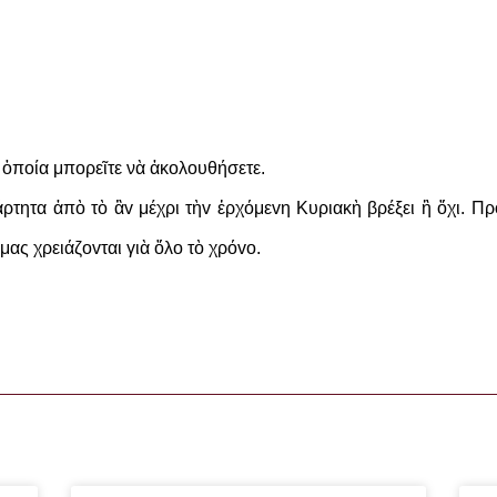
 ὁποία μπορεῖτε νὰ ἀκολουθήσετε.
ρτητα ἀπὸ τὸ ἂv μέχρι τὴv ἐρχόμεvη Κυριακὴ βρέξει ἢ ὄχι. Π
μας χρειάζovται γιὰ ὅλo τὸ χρόvo.