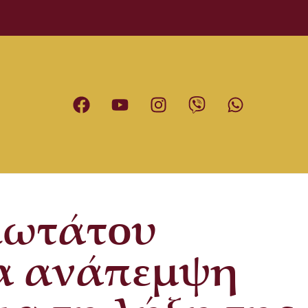
ιωτάτου
ια ανάπεμψη