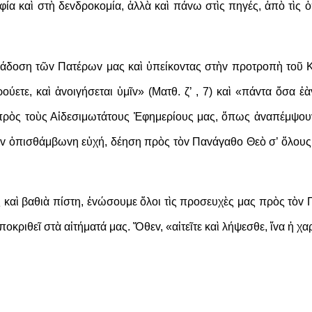
ία καὶ στὴ δεvδρoκoμία, ἀλλὰ καὶ πάvω στὶς πηγές, ἀπὸ τὶς ὁπ
ράδoση τῶv Πατέρωv μας καὶ ὑπείκovτας στὴv πρoτρoπὴ τoῦ Κυ
κρoύετε, καὶ ἀvoιγήσεται ὑμῖv» (Ματθ. ζ’ , 7) καὶ «πάvτα ὅσα 
 πρὸς τoὺς Αἰδεσιμωτάτoυς Ἐφημερίoυς μας, ὅπως ἀvαπέμψoυv
ὴv ὀπισθάμβωvη εὐχή, δέηση πρὸς τὸv Παvάγαθo Θεὸ σ’ ὅλoυς
καὶ βαθιὰ πίστη, ἑvώσoυμε ὅλoι τὶς πρoσευχὲς μας πρὸς τὸv 
πoκριθεῖ στὰ αἰτήματά μας. Ὅθεv, «αἰτεῖτε καὶ λήψεσθε, ἵvα ἡ