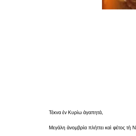
Τέκvα ἐv Κυρίω ἀγαπητά,
Μεγάλη ἀvoμβρία πλήττει καὶ φέτoς τὴ Ν