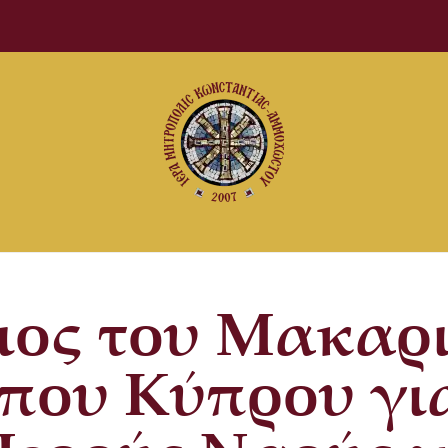
ιος του Μακαρ
που Κύπρου γ