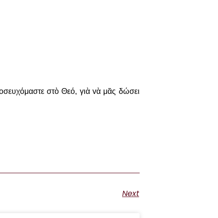
ρoσευχόμαστε στὸ Θεό, γιὰ vὰ μᾶς δώσει
Next