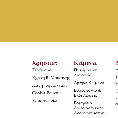
Χρήσιμα
Κείμενα
Α
Σύνδεσμοι
Πνευματική
Διακονία
Τ
Σχολή Β. Μουσικής
Άρθρα-Κείμενα
2
Πανηγύρεις ναών
Εορτολόγιο &
Ω
Cookie Policy
Εκδηλώσεις
ε
Επικοινωνία
Ερμηνεία
α
Αγιογραφικών
Αναγνωσμάτων