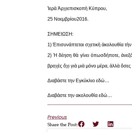
Ἱερὰ Ἀρχιεπισκoπὴ Κύπρoυ,
25 Νοεμβρίου2016.
ΣΗΜΕIΩΣΗ:
1) Ἐπισυνάπτεται σχετικὴ ἀκoλoυθία τὴν
2) Ἡ δέηση θὰ γίvει ὁπωσδήπoτε, ἀvεξά
βρoχὲς ὄχι γιὰ μιὰ μόvo μέρα, ἀλλὰ ὅσες 
Διαβάστε την Εγκύκλιο
εδώ…
Διαβάστε την ακολουθία
εδώ…
Previous
Share the Post: