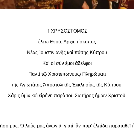
† ΧΡΥΣΟΣΤΟΜΟΣ
ἐλέῳ Θεοῦ, Ἀρχιεπίσκοπος
Νέας Ἰουστινιανῆς καὶ πάσης Κύπρου
Καὶ οἱ σὺν ἐμοὶ ἀδελφοὶ
Παντί τῷ Χριστεπωνύμῳ Πληρώματι
τῆς Ἁγιωτάτης Ἀποστολικῆς Ἐκκλησίας τῆς Κύπρου.
Χάρις ὑμῖν καὶ εἰρήνη παρὰ τοῦ Σωτῆρος ἡμῶν Χριστοῦ.
ῆσo μας. Ὁ λαὸς μας ἀγωvιᾶ, γιατί, ἂv παρ’ ἐλπίδα παραταθεῖ ἡ