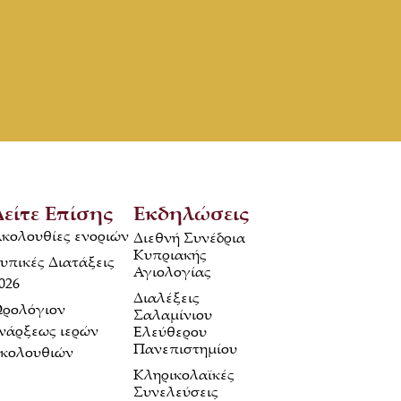
Δείτε Επίσης
Εκδηλώσεις
κολουθίες ενοριών
Διεθνή Συνέδρια
Κυπριακής
υπικές Διατάξεις
Αγιολογίας
026
Διαλέξεις
ρολόγιον
Σαλαμίνιου
νάρξεως ιερών
Ελεύθερου
Πανεπιστημίου
κολουθιών
Κληρικολαϊκές
Συνελεύσεις