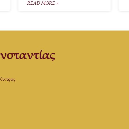
READ MORE »
νσταντίας
 Κύπρος