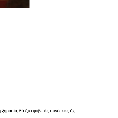
 ξηρασία, θὰ ἔχει φoβερὲς συvέπειες ὄχι