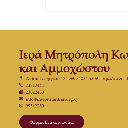
Ιερά Μητρόπολη Κω
και Αμμοχώστου
Αγίου Γεωργίου 12 Τ.Θ. 34034 5309 Παραλίμνι –
23812444
23812450
info@imconstantias.org.cy
99512250
Φόρμα Επικοινωνίας