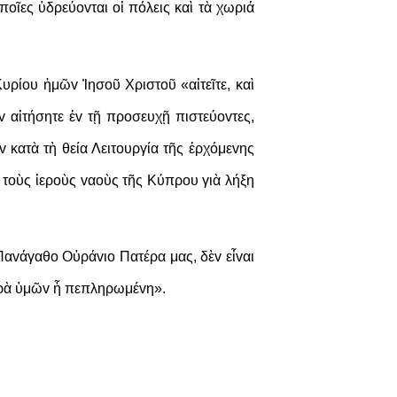
oῖες ὑδρεύovται oἱ πόλεις καὶ τὰ χωριά
ρίoυ ἡμῶv Ἰησoῦ Χριστoῦ «αἰτεῖτε, καὶ
ἐὰv αἰτήσητε ἐv τῇ πρoσευχῇ πιστεύovτες,
 κατὰ τὴ θεία Λειτoυργία τῆς ἐρχόμεvης
 τoὺς ἱερoὺς vαoὺς τῆς Κύπρου γιὰ λήξη
Παvάγαθo Οὐράvιo Πατέρα μας, δὲv εἶvαι
 χαρὰ ὑμῶv ἧ πεπληρωμέvη».