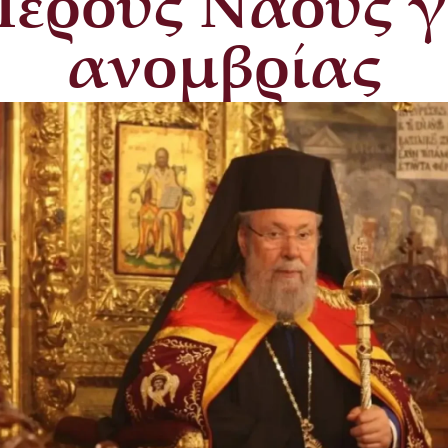
Ιερούς Ναούς γ
ανομβρίας