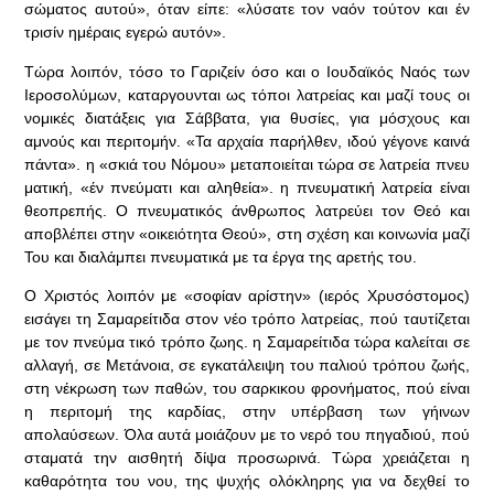
σώματος αυτού», όταν είπε: «λύσατε τον ναόν τούτον και έν
τρισίν ημέραις εγερώ αυτόν».
Τώρα λοιπόν, τόσο το Γαριζείν όσο και ο Ιουδαϊκός Ναός των
Ιεροσολύμων, καταργουνται ως τόποι λατρείας και μαζί τους οι
νομικές διατάξεις για Σάββατα, για θυσίες, για μόσχους και
αμνούς και περιτομήν. «Τα αρχαία παρήλθεν, ιδού γέγονε καινά
πάντα». η «σκιά του Νόμου» μεταποιείται τώρα σε λατρεία πνευ
ματική, «έν πνεύματι και αληθεία». η πνευματική λατρεία είναι
θεοπρεπής. Ο πνευματικός άνθρωπος λατρεύει τον Θεό και
αποβλέπει στην «οικειότητα Θεού», στη σχέση και κοινωνία μαζί
Του και διαλάμπει πνευματικά με τα έργα της αρετής του.
Ο Χριστός λοιπόν με «σοφίαν αρίστην» (ιερός Χρυσόστομος)
εισάγει τη Σαμαρείτιδα στον νέο τρόπο λατρείας, πού ταυτίζεται
με τον πνεύμα τικό τρόπο ζωης. η Σαμαρείτιδα τώρα καλείται σε
αλλαγή, σε Μετάνοια, σε εγκατάλειψη του παλιού τρόπου ζωής,
στη νέκρωση των παθών, του σαρκικου φρονήματος, πού είναι
η περιτομή της καρδίας, στην υπέρβαση των γήινων
απολαύσεων. Όλα αυτά μοιάζουν με το νερό του πηγαδιού, πού
σταματά την αισθητή δίψα προσωρινά. Τώρα χρειάζεται η
καθαρότητα του νου, της ψυχής ολόκληρης για να δεχθεί το