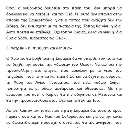
Όταν ο άνθρωπος δουλεύει στα πάθη του, δεν μπορεί να
δουλεύει και να λατρεύει και τον Θεό. Γι΄ αυτό δεν απαντα στην
απορία της Σαμαρείτιδας, γιατί ο τόπος πού αναζητά δεν την
ξεδιψά, δεν έχει σχέση με τη σωτηρία της. Τόπος θα γίνει η ίδια.
Αυτό πρέπει να επιδιώξει. Όχι τόπον θυσίας, αλλά να γίνει η ίδια
θυσία ζώσα, ευάρεστος τώ Θεώ».
3. Λατρεία «εν πνεύματι και αληθεία»
Ο Χριστός θα βοηθήσει τη Σαμαρείτιδα να υπερβεί τον τύπο και
να δεχθεί την ουσία, την «δωρεάν του Θεού». Να αφήσει την
προσκόλληση στα επίγεια, πού μοιάζουν με το νερό του
πηγαδιού, πού το πίνει και πάλι διψά και να δεχθεί τα ουράνια,
τη Χάρη του Αγίου Πνεύματος, πού είναι «ύδωρ ζωής»,
πληρότητα ζωής, ύδωρ αφθαρσίας και αθανασίας. Με την
αναφορά του αυτή ο Κύριος θα την οδηγήσει σε Μετάνοια και
θα την προσανατολίσει στον Θεό και το θέλημα Του.
Αφήνει λοιπόν τον τόπο, πού ζητά η Σαμαρείτιδα, τόσο το όρος
Γαριζείν όσο και τον Ναό του Σολομώντος και για να την κάνει
να δώσει ιδιαίτερη προσοχή σ΄αυτά πού θα της αναφέρει, πού