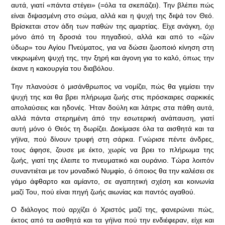
αυτά, γιατί «πάντα στέγει» (=όλα τα σκεπάζει). Την βλέπει πώς
είναι διψασμένη στο σώμα, αλλά και η ψυχή της διψά τον Θεό.
Βρίσκεται στον άδη των παθών της αμαρτίας. Είχε ανάγκη, όχι
μόνο άπό τη δροσιά του πηγαδιού, αλλά και από το «ζών
ύδωρ» του Αγίου Πνεύματος, για να δώσει ζωοποιό κίνηση στη
νεκρωμένη ψυχή της, την ξηρή και άγονη για το καλό, όπως την
έκανε η κακουργία του διαβόλου.
Την πλανούσε ό μισάνθρωπος να νομίζει, πώς θα γεμίσει την
ψυχή της και θα βρει πλήρωμα ζωής στις πρόσκαιρες σαρκικές
απολαύσεις και ηδονές. Ήταν δούλη και λάτρις στα πάθη αυτά,
αλλά πάντα στερημένη άπό την εσωτερική ανάπαυση, γιατί
αυτή μόνο ό Θεός τη δωρίζει. Δοκίμασε όλα τα αισθητά και τα
γήϊνα, πού δίνουν τρυφή στη σάρκα. Γνώρισε πέντε άνδρες,
τους άφησε, ζουσε με έκτο, χωρίς να βρει το πλήρωμα της
ζωής, γιατί της έλειπε το πνευματικό και ουράνιο. Τώρα λοιπόν
συναντιέται με τον μοναδικό Νυμφίο, ό όποιος θα την καλέσει σε
γάμο άφθαρτο και αμίαντο, σε αγαπητική σχέση και κοινωνία
μαζί Του, πού είναι πηγή ζωής αιωνίας και παντός αγαθού.
Ο διάλογος πού αρχίζει ό Χριστός μαζί της, φανερώνει πώς,
έκτος από τα αισθητά και τα γήϊνα πού την ενδιέφεραν, είχε και