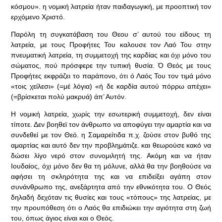
κόσμου». η νομική λατρεία ήταν παιδαγωγική, με προοπτική τον
ερχόμενο Χριστό.
Παρόλη τη συγκατάβαση του Θεου σ’ αυτού του είδους τη
λατρεία, με τους Προφήτες Του καλουσε τον Λαό Του στην
πνευματική λατρεία, τη συμμετοχή της καρδίας και όχι μόνο του
σώματος, πού πρόσφερε την τυπική θυσία. Ό Θεός με τους
Προφήτες εκφράζει το παράπονο, ότι ό Λαός Του τον τιμά μόνο
«τοις χείλεσι» (=μέ λόγια) «ή δε καρδία αυτού πόρρω απέχει»
(=βρίσκεται πολύ μακρυά) άπ’ Αυτόν.
Η νομική λατρεία, χωρίς την εσωτερική συμμετοχή, δεν είναι
τίποτε. Δεν βοηθεϊ τον άνθρωπο να αποφύγει την αμαρτία και να
συνδεθεί με τον Θεό. η Σαμαρείτιδα π.χ. ζούσε στον βυθό της
αμαρτίας και αυτό δεν την προβλημάτιζε. και θεωρούσε κακό να
δώσει λίγο νερό στον συνομιλητή της. Ακόμη και να ήταν
Ιουδαίος, όχι μόνο δεν θα τη μόλυνε, αλλά θα την βοηθούσε να
αφήσει τη σκληρότητα της και να επιδείξει αγάπη στον
συνάνθρωπο της, ανεξάρτητα από την εθνικότητα του. Ο Θεός
δηλαδή δεχόταν τις θυσίες και τους «τόπους» της λατρείας, με
την προυπόθεση ότι ο Λαός θα επιδιώκει την αγιότητα στη ζωή
του, όπως άγιος είναι και ο Θεός.