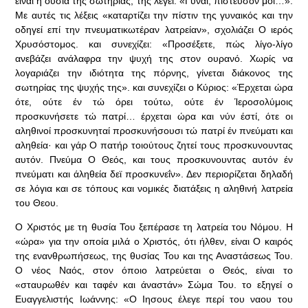
είναι η ουσία της σωτηρίας, της λέγει: «Γύναι, πίστευσόν μοι…».
Με αυτές τις λέξεις «καταρτίζει την πίστιν της γυναικός και την
οδηγεί επί την πνευματικωτέραν λατρείαν», σχολιάζει Ο ιερός
Χρυσόστομος. και συνεχίζει: «Προσέξετε, πώς λίγο-λίγο
ανεβάζει ανάλαφρα την ψυχή της στον ουρανό. Χωρίς να
λογαριάζει την ιδιότητα της πόρνης, γίνεται διάκονος της
σωτηρίας της ψυχής της». και συνεχίζει ο Κύριος: «Έρχεται ώρα
ότε, ούτε έν τώ όρει τούτω, ούτε έν Ίεροσολύμοις
προσκυνήσετε τώ πατρί… έρχεται ώρα και νύν έστί, ότε οι
αληθινοί προσκυνηταί προσκυνήσουσι τώ πατρί έν πνεύματι και
αληθεία· και γάρ Ο πατήρ τοιούτους ζητεί τους προσκυνουντας
αυτόν. Πνεύμα Ο Θεός, και τους προσκυνουντας αυτόν έν
πνεύματι και άληθεία δεϊ προσκυνεΐν». Δεν περιορίζεται δηλαδή
σε λόγια και σε τόπους και νομικές διατάξεις η αληθινή λατρεία
του Θεου.
Ο Χριστός με τη θυσία Του ξεπέρασε τη λατρεία του Νόμου. Η
«ώρα» για την οποία μιλά ο Χριστός, ότι ήλθεν, είναι Ο καιρός
της ενανθρωπήσεως, της θυσίας Του και της Αναστάσεως Του.
Ο νέος Ναός, στον όποιο λατρεύεται ο Θεός, είναι το
«σταυρωθέν και ταφέν και άναστάν» Σώμα Του. το εξηγεί ο
Ευαγγελιστής Ιωάννης: «Ο Ιησους έλεγε περί του ναου του