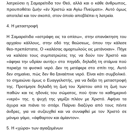
λατρεύσει η Σαμαρείτιδα τον Θεό, αλλά και ο κάθε άνθρωπος,
προυποθέτει ζωήν «έν Χριστώ και Αγίω Πνεύματι». Αυτό όμως
αποτελεί και τον σκοπό, στον όποίο αποβλέπει η λατρεία.
4. Η μεταστροφή
Η Σαμαρείτιδα «εστράφη εις τα οπίσω», στην επανάκτηση του
αρχαίου κάλλους, στην οδό της θεώσεως, όπου την κάλεσε
θεο-πρεπέστατα, Ο «καλέσας αμαρτωλούς εις μετάνοιαν». Πήγε
να καλέσει τους συμπατριώτες της να δούν τον Χριστό και
«άφηκε την υδρίαν αυτής» στο πηγάδι, δηλαδή τη στάμνα πού
περιείχε το φυσικό νερό. Δεν τη μετέφερε στο σπίτι της. Αυτό
δεν σημαίνει, πώς δεν θα ξαναέπινε νερό. Είναι κάτι συμβολικό.
το σημειώνει όμως ο Ευαγγελιστής, για να δείξει τη μεταστροφή
της. Προτίμησε δηλαδή τη ζωή του Χρίστου από τη ζωή των
παθών και τις ηδονές του σώματος, πού ήταν το καθημερινό
«νερό» της. η ψυχή της γεμίζει πλέον με Χριστό. Αφήνει τα
άχυρα και πιάνει το σιτάρι. Παίρνει διαζύγιο από τους πέντε
άνδρες, για να συζευχθεί και να συναφθεί με τον Χριστό σε
μόνιμο γάμο, «άφθαρτον και άμίαντον».
5. Η «χώρα» των αγιαζομένων