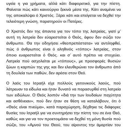
υγεία η για χρήματα, αλλά κάτι διαφορετικό, για την πίστη.
Φαίνεται πώς κάτι καινούργιο ξεκινά μέσα της. Κάτι αναμένει να
της αποκαλύψει ό Χριστός. Ξέρει κάτι και επείγεται να δεχθεί την
τελειότερη γνώση, παρατηρούν οι Πατέρες.
Ο Χριστός δεν της άπαντα για τον τόπο της λατρείας, γιατί μ’
αυτή τη λατρεία δεν εύαρεστείται ό Θεός, άφου δεν σώζει τον
άνθρωπο. Θα την οδηγήσει «θεοπρεπέστατα» να αντιληφθεί,
πώς ό άνθρωπος είναι ό αληθινός «τόπος» λατρείας, στον
όποιο ευαρεστείται ό Θεός. και σ’ αυτό πρέπει να στοχεύει.
Λατρεία πού ασχολείται με «τόπους», με προσφορές θυσιών
ζώων η καρπών της γης και δεν ελευθερώνει τον άνθρωπο άπό
τη δουλεία των παθών, δεν αρέσει στον Θεό.
Ο λαός του Ισραήλ είχε πολλούς γειτονικούς λαούς, πού
λάτρευαν τα είδωλα και ήταν δυνατό να παρασυρθεί στη λατρεία
των ειδώλων. Ο Θεός λοιπόν «διά την των Ιουδαίων παχύτητα
και ασθένειαν», πού δεν ήταν σε θέση να καταλάβουν, ότι ό
«Θεός είναι πνεύμα», κατά παραχώρηση, δέχθηκε τις διάφορες
θυσίες του Ισραήλ για να συντηρήσει την πίστη του σε ένα Θεό,
καθώς και για να τον προετοιμάσει να δεχθεί τη μόνη θυσία πού
σώζει, του «Αμνού του Θεού, του αίροντος την άμαρτίαν του