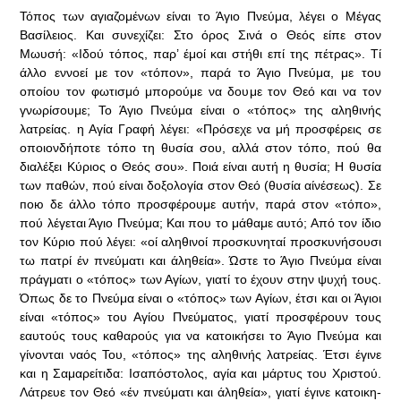
Τόπος των αγιαζομένων είναι το Άγιο Πνεύμα, λέγει ο Μέγας
Βασίλειος. Και συνεχίζει: Στο όρος Σινά ο Θεός είπε στον
Μωυσή: «Ιδού τόπος, παρ’ έμοί και στήθι επί της πέτρας». Τί
άλλο εννοεί με τον «τόπον», παρά το Άγιο Πνεύμα, με του
οποίου τον φωτισμό μπορούμε να δουμε τον Θεό και να τον
γνωρίσουμε; Το Άγιο Πνεύμα είναι ο «τόπος» της αληθινής
λατρείας. η Αγία Γραφή λέγει: «Πρόσεχε να μή προσφέρεις σε
οποιονδήποτε τόπο τη θυσία σου, αλλά στον τόπο, πού θα
διαλέξει Κύριος ο Θεός σου». Ποιά είναι αυτή η θυσία; Η θυσία
των παθών, πού είναι δοξολογία στον Θεό (θυσία αίνέσεως). Σε
пою δε άλλο τόπο προσφέρουμε αυτήν, παρά στον «τόπο»,
πού λέγεται Άγιο Πνεύμα; Και που το μάθαμε αυτό; Από τον ίδιο
τον Κύριο πού λέγει: «οί αληθινοί προσκυνηταί προσκυνήσουσι
τω πατρί έν πνεύματι και άληθεία». Ώστε το Άγιο Πνεύμα είναι
πράγματι ο «τόπος» των Αγίων, γιατί το έχουν στην ψυχή τους.
Όπως δε το Πνεύμα είναι ο «τόπος» των Αγίων, έτσι και οι Άγιοι
είναι «τόπος» του Αγίου Πνεύματος, γιατί προσφέρουν τους
εαυτούς τους καθαρούς για να κατοικήσει το Άγιο Πνεύμα και
γίνονται ναός Του, «τόπος» της αληθινής λατρείας. Έτσι έγινε
και η Σαμαρείτιδα: Ισαπόστολος, αγία και μάρτυς του Χριστού.
Λάτρευε τον Θεό «έν πνεύματι και άληθεία», γιατί έγινε κατοικη-