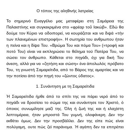
Ο τόπος της αληθινής λατρείας
Το σημερινό Ευαγγέλιο μας μεταφέρει στη Σαμάρεια της
Παλαιστίνης και συγκεκριμένα στο «φρέαρ τοΰ Ιακώβ». Εδώ θα
δούμε τον Κύριο να οδοιπορεί, να κουράζεται και να διψά «τήν
των πλανεμένων επιστροφήν». Η σωτηρία του ανθρωπου ήταν
η πείνα και η δίψα Του. «Βρώμα Του και πόμα Του» (=τροφή και
ποτό Του) είναι να εκπληρώσει το θέλημα τοϋ Πατέρα Του, να
σώσει τον άνθρωπο. Κάθεται στο πηγάδι, όχι για δική Του
άνεση, αλλά για να «ζητήση και σώση» ένα άπολωλός πρόβατο
Του, τη γνωστή Σαμαρείτιδα, από το Βάρος της αμαρτίας και να
την ποτίσει άπό την πηγή του «ζώντος ύδατος».
1. Συνάντηση με τη Σαμαρείτιδα
Ή Σαμαρείτιδα ήρθε άπό το σπίτι της να πάρει νερό άπό το
πηγάδι να δροσίσει το σώμα της και συνάντησε τον Χριστό, ό
όποιος συνωμίλησε μαζί της. Όλη ή ζωή της και ή ελαχίστη
λεπτομέρεια, ήταν μπροστά Του γυμνή, ολοφάνερη. Δεν την
εκθέτει όμως. Δεν την προσβάλλει. Δεν της είπε πώς είναι
πολύγαμη, ουτε πώς ζεϊ παράνομα. Ή αγάπη δεν τα επιτρέπει