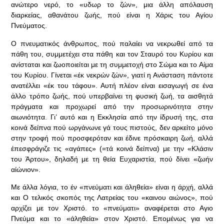
ανώτερο νερό, το «υδωρ το ζών», μια άλλη απόλαυση
διαρκείας, αθανάτου ζωής, πού είναι η Χάρις του Αγίου
Πνεύματος.
Ο πνευματικός άνθρωπος, πού παλαίει να νεκρωθεί από τα
πάθη του, συμμετέχει στα πάθη και τον Σταυρό του Κυρίου και
ανίσταται και ζωοποιείται με τη συμμετοχή στο Σώμα και το Αίμα
του Κυρίου. Γίνεται «έκ νεκρών ζών», γιατί η Ανάσταση πάντοτε
ανατέλλει «έκ του τάφου». Αυτή πλέον είναι εισαγωγή σε ένα
άλλο τρόπο ζωής, πού υπερβαίνει τη φυσική ζωή, τα αισθητά
πράγματα και προχωρεί από την προσωρινότητα στην
αιωνιότητα. Γι’ αυτό και η Εκκλησία από την ίδρυσή της, στα
κοινά δείπνα πού ωργάνωνε γά τους πιστούς, δεν αρκείτο μόνο
στην τροφή πού προσφερόταν και έδινε πρόσκαιρη ζωή, αλλά
έπεσφράγιζε τις «αγάπες» (=τά κοινά δείπνα) με την «Κλάσιν
του Άρτου», δηλαδή με τη θεία Ευχαριστία, πού δίνει «ζωήν
αίώνιον».
Με άλλα λόγια, το έν «πνεύματι και άληθεία» είναι η άρχή, αλλά
και Ο τελικός σκοπός της Λατρείας του «καινου αιώνος», πού
αρχίζει με τον Χριστό. το «πνεύματι» αναφέρεται στο Αγιο
Πνεύμα και το «άληθεία» στον Χριστό. Επομένως για να