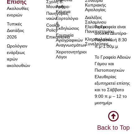
Συνέδρια
Επίσης
Σχολή Β.
Κυπριακής
Μουσικής
Άρθρα-
Ακολουθίες
Αγιολογίας
Κείμενα
Πανηγύρεις
ενοριών
Διαλέξεις
ναών
Εορτολόγιο
Σαλαμίνιου
&
Τυπικές
Cookie
Τα Γραφεία είναι
Ελεύθερου
Εκδηλώσεις
Policy
Διατάξεις
Πανεπιστημίου
ανοικτά Δευτέρα-
Ερμηνεία
2026
Επικοινωνία
Κληρικολαϊκές
Παρασκευή 8:30
Αγιογραφικών
Συνελεύσεις
Αναγνωσμάτων
Ωρολόγιον
π.μ-1:00μ.μ
Χειροτονητήριοι
ενάρξεως
Λόγοι
Το Γραφείο Αδειών
ιερών
Γάμου και
ακολουθιών
Πιστοποιητκών
Ελευθερίας
εξυπηρετεί επίσης
και το Σάββατο
9:00 π.μ – 12 το
μεσημέρι
Back to Top