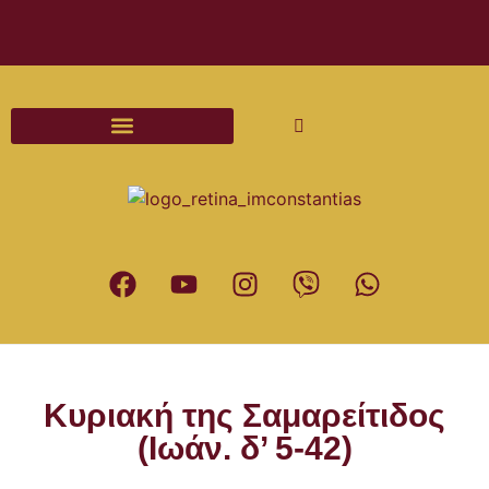
Διαδικασίες και Έντυπα Γάμου
Κυριακή της Σαμαρείτιδος
(Ιωάν. δ’ 5-42)