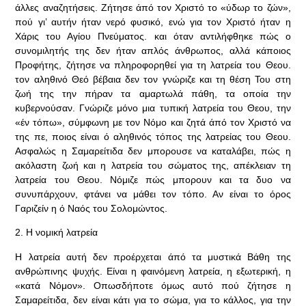
άλλες αναζητήσεις. Ζήτησε άπό τον Χριστό το «ύδωρ το ζών»,
πού γι’ αυτήν ήταν νερό φυσικό, ενώ για τον Χριστό ήταν η
Χάρις του Αγίου Πνεύματος. και όταν αντιλήφθηκε πώς ο
συνομιλητής της δεν ήταν απλός άνθρωπος, αλλά κάποιος
Προφήτης, ζήτησε να πληροφορηθεί για τη λατρεία του Θεου.
τον αληθινό Θεό βέβαια δεν τον γνώριζε και τη θέση Του στη
ζωή της την πήραν τα αμαρτωλά πάθη, τα οποία την
κυβερνούσαν. Γνώριζε μόνο μια τυπική λατρεία του Θεου, την
«έν τόπω», σύμφωνη με τον Νόμο και ζητά άπό τον Χριστό να
της πε, ποιος είναι ό αληθινός τόπος της λατρείας του Θεου.
Ασφαλώς η Σαμαρείτιδα δεν μπορουσε να καταλάβει, πώς η
ακόλαστη ζωή και η λατρεία του σώματος της, απέκλειαν τη
λατρεία του Θεου. Νόμιζε πώς μπορουν και τα δυο να
συνυπάρχουν, φτάνει να μάθει τον τόπο. Αν είναι το όρος
Γαριζείν η ό Ναός του Σολομώντος.
2. Η νομική λατρεία
Η λατρεία αυτή δεν προέρχεται άπό τα μυστικά Βάθη της
ανθρώπινης ψυχής. Είναι η φαινόμενη λατρεία, η εξωτερική, η
«κατά Νόμον». Οπωσδήποτε όμως αυτό πού ζήτησε η
Σαμαρείτιδα, δεν είναι κάτι για το σώμα, για το κάλλος, για την