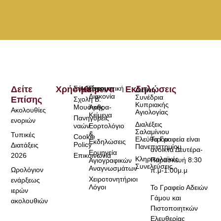
Δείτε
Χρήσιμα
Σύνδεσμοι
Κείμενα
Πνευματική
Εκδηλώσεις
Διεθνή
Διακονία
Συνέδρια
Επίσης
Σχολή Β.
Κυπριακής
Μουσικής
Άρθρα-
Ακολουθίες
Αγιολογίας
Κείμενα
Πανηγύρεις
ενοριών
Διαλέξεις
ναών
Εορτολόγιο
Σαλαμίνιου
&
Τυπικές
Cookie
Τα Γραφεία είναι
Ελεύθερου
Εκδηλώσεις
Policy
Διατάξεις
Πανεπιστημίου
ανοικτά Δευτέρα-
Ερμηνεία
2026
Επικοινωνία
Κληρικολαϊκές
Παρασκευή 8:30
Αγιογραφικών
Συνελεύσεις
Αναγνωσμάτων
Ωρολόγιον
π.μ-1:00μ.μ
Χειροτονητήριοι
ενάρξεως
Λόγοι
Το Γραφείο Αδειών
ιερών
Γάμου και
ακολουθιών
Πιστοποιητκών
Ελευθερίας