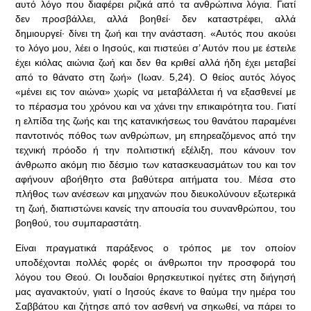
αυτό λόγο που διαφέρει ριζικά από τα ανθρώπινα λόγια. Γιατί
δεν προσβάλλει, αλλά βοηθεί· δεν καταστρέφει, αλλά
δημιουργεί· δίνει τη ζωή και την ανάσταση. «Αυτός που ακούει
το λόγο μου, λέει ο Ιησούς, και πιστεύει σ’ Αυτόν που με έστειλε
έχει κιόλας αιώνια ζωή και δεν θα κριθεί αλλά ήδη έχει μεταβεί
από το θάνατο στη ζωή» (Ιωαν. 5,24). Ο θείος αυτός λόγος
«μένει εις τον αιώνα» χωρίς να μεταβάλλεται ή να εξασθενεί με
το πέρασμα του χρόνου και να χάνει την επικαιρότητα του. Γιατί
η ελπίδα της ζωής και της κατανικήσεως του θανάτου παραμένει
παντοτινός πόθος των ανθρώπων, μη επηρεαζόμενος από την
τεχνική πρόοδο ή την πολιτιστική εξέλιξη, που κάνουν τον
άνθρωπο ακόμη πιο δέσμιο των κατασκευασμάτων του και τον
αφήνουν αβοήθητο στα βαθύτερα αιτήματα του. Μέσα στο
πλήθος των ανέσεων και μηχανών που διευκολύνουν εξωτερικά
τη ζωή, διαπιστώνει κανείς την απουσία του συνανθρώπου, του
βοηθού, του συμπαραστάτη.
Είναι πραγματικά παράξενος ο τρόπος με τον οποίον
υποδέχονται πολλές φορές οι άνθρωποι την προσφορά του
λόγου του Θεού. Οι Ιουδαίοι θρησκευτικοί ηγέτες στη διήγησή
μας αγανακτούν, γιατί ο Ιησούς έκανε το θαύμα την ημέρα του
Σαββάτου και ζήτησε από τον ασθενή να σηκωθεί, να πάρει το