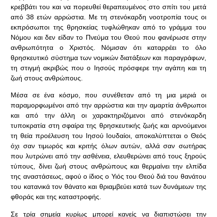
κρεββάτι του και να πορευθεί θεραπευμένος στο σπίτι του μετά
από 38 ετών αρρώστια. Με τη στενόκαρδη νοοτροπία τους οι
εκπρόσωποι της θρησκείας τυφλώθηκαν από το γράμμα του
Νόμου και δεν είδαν το Πνεύμα του Θεού που φανέρωσε στην
ανθρωπότητα ο Χριστός. Νόμισαν ότι καταρρέει το όλο
θρησκευτικό σύστημα των νομικών διατάξεων και παραγράφων,
τη στιγμή ακριβώς που ο Ιησούς πρόσφερε την αγάπη και τη
ζωή στους ανθρώπους.
Μέσα σε ένα κόσμο, που συνέθεταν από τη μια μεριά οι
παραμορφωμένοι από την αρρώστια και την αμαρτία άνθρωποι
και από την άλλη οι χαρακτηριζόμενοι από στενόκαρδη
τυποκρατία στη σφαίρα της θρησκευτικής ζωής και αρνούμενοι
τη θεία προέλευση του Ιησού Ιουδαίοι, αποκαλύπτεται ο Θεός
όχι σαν τιμωρός και κριτής όλων αυτών, αλλά σαν σωτήρας
που λυτρώνει από την ασθένεια, ελευθερώνει από τους ξηρούς
τύπους, δίνει ζωή στους ανθρώπους και θερμαίνει την ελπίδα
της αναστάσεως, αφού ο ίδιος ο Υιός του Θεού διά του θανάτου
του κατανικά τον θάνατο και θριαμβεύει κατά των δυνάμεων της
φθοράς και της καταστροφής.
Σε τρία σημεία κυρίως μπορεί κανείς να διαπιστώσει την