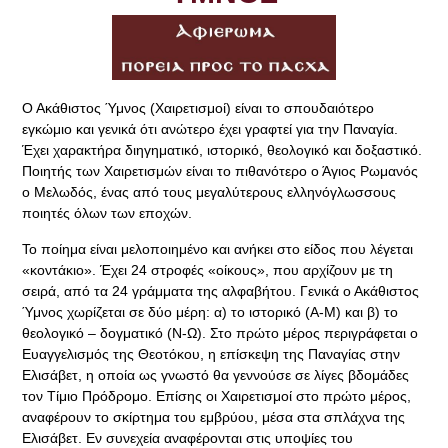
Ο Ακάθιστος Ύμνος (Χαιρετισμοί) είναι το σπουδαιότερο
εγκώμιο και γενικά ότι ανώτερο έχει γραφτεί για την Παναγία.
Έχει χαρακτήρα διηγηματικό, ιστορικό, θεολογικό και δοξαστικό.
Ποιητής των Χαιρετισμών είναι το πιθανότερο ο Άγιος Ρωμανός
ο Μελωδός, ένας από τους μεγαλύτερους ελληνόγλωσσους
ποιητές όλων των εποχών.
Το ποίημα είναι μελοποιημένο και ανήκει στο είδος που λέγεται
«κοντάκιο». Έχει 24 στροφές «οίκους», που αρχίζουν με τη
σειρά, από τα 24 γράμματα της αλφαβήτου. Γενικά ο Ακάθιστος
Ύμνος χωρίζεται σε δύο μέρη: α) το ιστορικό (Α-Μ) και β) το
θεολογικό – δογματικό (Ν-Ω). Στο πρώτο μέρος περιγράφεται ο
Ευαγγελισμός της Θεοτόκου, η επίσκεψη της Παναγίας στην
Ελισάβετ, η οποία ως γνωστό θα γεννούσε σε λίγες βδομάδες
τον Τίμιο Πρόδρομο. Επίσης οι Χαιρετισμοί στο πρώτο μέρος,
αναφέρουν το σκίρτημα του εμβρύου, μέσα στα σπλάχνα της
Ελισάβετ. Εν συνεχεία αναφέρονται στις υποψίες του