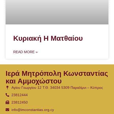
Κυριακή Η Ματθαίου
READ MORE »
Ιερά Μητρόπολη Κωνσταντίας
και Αμμοχώστου
Αγίου Γεωργίου 12 Τ.Θ. 34034 5309 Παραλίμνι – Κύπρος
23812444
23812450
info@imconstantias.org.cy