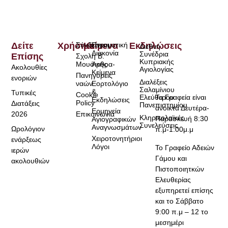
Δείτε
Χρήσιμα
Σύνδεσμοι
Κείμενα
Πνευματική
Εκδηλώσεις
Διεθνή
Διακονία
Συνέδρια
Επίσης
Σχολή Β.
Κυπριακής
Μουσικής
Άρθρα-
Ακολουθίες
Αγιολογίας
Κείμενα
Πανηγύρεις
ενοριών
Διαλέξεις
ναών
Εορτολόγιο
Σαλαμίνιου
&
Τυπικές
Cookie
Τα Γραφεία είναι
Ελεύθερου
Εκδηλώσεις
Policy
Διατάξεις
Πανεπιστημίου
ανοικτά Δευτέρα-
Ερμηνεία
2026
Επικοινωνία
Κληρικολαϊκές
Παρασκευή 8:30
Αγιογραφικών
Συνελεύσεις
Αναγνωσμάτων
Ωρολόγιον
π.μ-1:00μ.μ
Χειροτονητήριοι
ενάρξεως
Λόγοι
Το Γραφείο Αδειών
ιερών
Γάμου και
ακολουθιών
Πιστοποιητκών
Ελευθερίας
εξυπηρετεί επίσης
και το Σάββατο
9:00 π.μ – 12 το
μεσημέρι