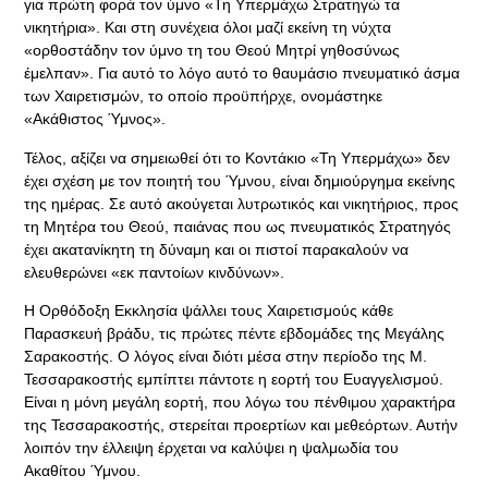
για πρώτη φορά τον ύμνο «Τη Υπερμάχω Στρατηγώ τα
νικητήρια». Και στη συνέχεια όλοι μαζί εκείνη τη νύχτα
«ορθοστάδην τον ύμνο τη του Θεού Μητρί γηθοσύνως
έμελπαν». Για αυτό το λόγο αυτό το θαυμάσιο πνευματικό άσμα
των Χαιρετισμών, το οποίο προϋπήρχε, ονομάστηκε
«Ακάθιστος Ύμνος».
Τέλος, αξίζει να σημειωθεί ότι το Κοντάκιο «Τη Υπερμάχω» δεν
έχει σχέση με τον ποιητή του Ύμνου, είναι δημιούργημα εκείνης
της ημέρας. Σε αυτό ακούγεται λυτρωτικός και νικητήριος, προς
τη Μητέρα του Θεού, παιάνας που ως πνευματικός Στρατηγός
έχει ακατανίκητη τη δύναμη και οι πιστοί παρακαλούν να
ελευθερώνει «εκ παντοίων κινδύνων».
Η Ορθόδοξη Εκκλησία ψάλλει τους Χαιρετισμούς κάθε
Παρασκευή βράδυ, τις πρώτες πέντε εβδομάδες της Μεγάλης
Σαρακοστής. Ο λόγος είναι διότι μέσα στην περίοδο της Μ.
Τεσσαρακοστής εμπίπτει πάντοτε η εορτή του Ευαγγελισμού.
Είναι η μόνη μεγάλη εορτή, που λόγω του πένθιμου χαρακτήρα
της Τεσσαρακοστής, στερείται προερτίων και μεθεόρτων. Αυτήν
λοιπόν την έλλειψη έρχεται να καλύψει η ψαλμωδία του
Ακαθίτου Ύμνου.