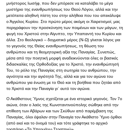
μνήστορος Ιωσήφ, που δεν μπόρεσε να καταλάβει το μέγα
μυστήριο της ενανθρωπήσεως του Θεού Λόγου, αλλά και την
μετέπειτα αληθινή πίστη του στην αλήθεια που του απεκάλυψε
ο Άγγελος Κυρίου. Στο πρώτο μέρος ακόμη οι Χαιρετισμοί, μας
περιγράφουν την προσκύνηση των ποιμένων και των μάγων, τη
φυγή του Χριστού στην Αίγυπτο, την Υπαπαντή του Κυρίου και
άλλα. Στο θεολογικό – δογματικό μέρος (Ν-Ω) γίνεται λόγος για
το γεγονός της Θείας ενανθρωπήσεως, τη θέωση του
ανθρώπου και τη θεομητορική αξία της Παναγίας. Συνεπώς,
μέσα από την ποιητική μορφή αναδεικνύονται όλες οι βασικές
διδασκαλίες της Ορθοδοξίας για το Χριστό, την ενανθρώπησή
Του, το ρόλο της Παναγίας στη σωτηρία του ανθρώπου, την
αγνότητα και την αγιότητά Της, αλλά και για τον αγώνα του
ανθρώπου για ένωση με το Θεό και τη βοήθεια που ζητάει από
το Χριστό και την Παναγία γι΄ αυτό τον αγώνα.
Ο Ακάθιστους Ύμνος σχετίζεται με ένα ιστορικό γεγονός. Τον 7ο
αιώνα, όταν ο λαός της Κωνσταντινούπολης σώθηκε από την
επίθεση των Αβάρων και των Σκύθων από παρέμβαση της
Παναγίας, όλοι έψαλαν στην Παναγία τον Ακάθιστο Ύμνο όρθιοι
(από εκεί και το όνομά του) και τότε γράφτηκε το αρχικό
τροπάριο «Τη Υπερμάχω Στρατηγώ».