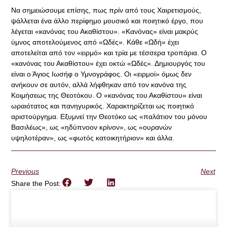
Να σημειώσουμε επίσης, πως πρίν από τους Χαιρετισμούς,
ψάλλεται ένα άλλο περίφημο μουσικό και ποιητικό έργο, που
λέγεται «κανόνας του Ακαθίστου». «Κανόνας» είναι μακρύς
ύμνος αποτελούμενος από «Ωδές». Κάθε «Ωδή» έχει
αποτελείται από τον «ειρμό» και τρία με τέσσερα τροπάρια. Ο
«κανόνας του Ακαθίστου» έχει οκτώ «Ωδές». Δημιουργός του
είναι ο Άγιος Ιωσήφ ο Υμνογράφος. Οι «ειρμοί» όμως δεν
ανήκουν σε αυτόν, αλλά λήφθηκαν από τον κανόνα της
Κοιμήσεως της Θεοτόκου. Ο «κανόνας του Ακαθίστου» είναι
ωραιότατος και πανηγυρικός. Χαρακτηρίζεται ως ποιητικό
αριστούργημα. Εξυμνεί την Θεοτόκο ως «παλάτιον του μόνου
Βασιλέως», ως «ηδύπνοον κρίνον», ως «ουρανών
υψηλοτέραν», ως «φωτός κατοικητήριον» και άλλα.
Previous
Next
Share the Post: