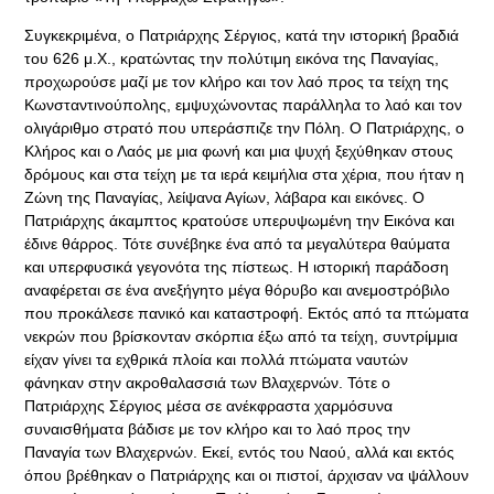
Συγκεκριμένα, ο Πατριάρχης Σέργιος, κατά την ιστορική βραδιά
του 626 μ.Χ., κρατώντας την πολύτιμη εικόνα της Παναγίας,
προχωρούσε μαζί με τον κλήρο και τον λαό προς τα τείχη της
Κωνσταντινούπολης, εμψυχώνοντας παράλληλα το λαό και τον
ολιγάριθμο στρατό που υπεράσπιζε την Πόλη. Ο Πατριάρχης, ο
Κλήρος και ο Λαός με μια φωνή και μια ψυχή ξεχύθηκαν στους
δρόμους και στα τείχη με τα ιερά κειμήλια στα χέρια, που ήταν η
Ζώνη της Παναγίας, λείψανα Αγίων, λάβαρα και εικόνες. Ο
Πατριάρχης άκαμπτος κρατούσε υπερυψωμένη την Εικόνα και
έδινε θάρρος. Τότε συνέβηκε ένα από τα μεγαλύτερα θαύματα
και υπερφυσικά γεγονότα της πίστεως. Η ιστορική παράδοση
αναφέρεται σε ένα ανεξήγητο μέγα θόρυβο και ανεμοστρόβιλο
που προκάλεσε πανικό και καταστροφή. Εκτός από τα πτώματα
νεκρών που βρίσκονταν σκόρπια έξω από τα τείχη, συντρίμμια
είχαν γίνει τα εχθρικά πλοία και πολλά πτώματα ναυτών
φάνηκαν στην ακροθαλασσιά των Βλαχερνών. Τότε ο
Πατριάρχης Σέργιος μέσα σε ανέκφραστα χαρμόσυνα
συναισθήματα βάδισε με τον κλήρο και το λαό προς την
Παναγία των Βλαχερνών. Εκεί, εντός του Ναού, αλλά και εκτός
όπου βρέθηκαν ο Πατριάρχης και οι πιστοί, άρχισαν να ψάλλουν