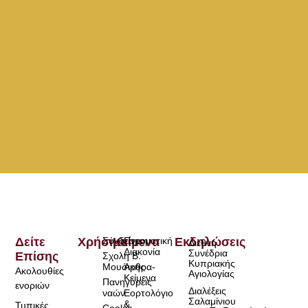
Δείτε
Χρήσιμα
Σύνδεσμοι
Κείμενα
Πνευματική
Εκδηλώσεις
Διεθνή
Διακονία
Συνέδρια
Επίσης
Σχολή Β.
Κυπριακής
Μουσικής
Άρθρα-
Ακολουθίες
Αγιολογίας
Κείμενα
Πανηγύρεις
ενοριών
Διαλέξεις
ναών
Εορτολόγιο
Σαλαμίνιου
&
Τυπικές
Cookie