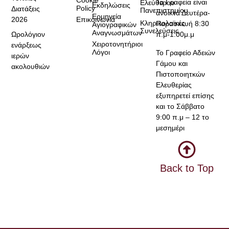
Τα Γραφεία είναι
Ελεύθερου
Εκδηλώσεις
Policy
Διατάξεις
Πανεπιστημίου
ανοικτά Δευτέρα-
Ερμηνεία
2026
Επικοινωνία
Κληρικολαϊκές
Παρασκευή 8:30
Αγιογραφικών
Συνελεύσεις
Αναγνωσμάτων
Ωρολόγιον
π.μ-1:00μ.μ
Χειροτονητήριοι
ενάρξεως
Λόγοι
Το Γραφείο Αδειών
ιερών
Γάμου και
ακολουθιών
Πιστοποιητκών
Ελευθερίας
εξυπηρετεί επίσης
και το Σάββατο
9:00 π.μ – 12 το
μεσημέρι
Back to Top