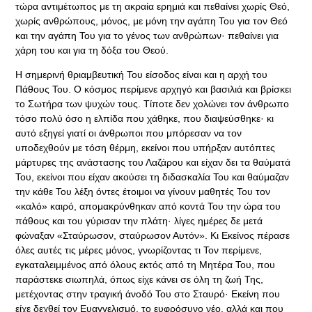
τώρα αντιμέτωπος με τη ακραία ερημιά και πεθαίνει χωρίς Θεό,
χωρίς ανθρώπους, μόνος, με μόνη την αγάπη Του για τον Θεό
και την αγάπη Του για το γένος των ανθρώπων· πεθαίνει για
χάρη του και για τη δόξα του Θεού.
Η σημερινή θριαμβευτική Του είσοδος είναι και η αρχή του
Πάθους Του. Ο κόσμος περίμενε αρχηγό και βασιλιά και βρίσκει
το Σωτήρα των ψυχών τους. Τίποτε δεν χολώνει τον άνθρωπο
τόσο πολύ όσο η ελπίδα που χάθηκε, που διαψεύσθηκε· κι
αυτό εξηγεί γιατί οι άνθρωποι που μπόρεσαν να τον
υποδεχθούν με τόση θέρμη, εκείνοι που υπήρξαν αυτόπτες
μάρτυρες της ανάστασης του Λαζάρου και είχαν δει τα θαύματά
Του, εκείνοι που είχαν ακούσει τη διδασκαλία Του και θαύμαζαν
την κάθε Του λέξη όντες έτοιμοι να γίνουν μαθητές Του τον
«καλό» καιρό, απομακρύνθηκαν από κοντά Του την ώρα του
πάθους και του γύρισαν την πλάτη· λίγες ημέρες δε μετά
φώναξαν «Σταύρωσον, σταύρωσον Αυτόν». Κι Εκείνος πέρασε
όλες αυτές τις μέρες μόνος, γνωρίζοντας τι Τον περίμενε,
εγκαταλειμμένος από όλους εκτός από τη Μητέρα Του, που
παράστεκε σιωπηλά, όπως είχε κάνει σε όλη τη ζωή Της,
μετέχοντας στην τραγική άνοδό Του στο Σταυρό· Εκείνη που
είχε δεχθεί τον Ευαγγελισμό, το ευφρόσυνο νέο, αλλά και που