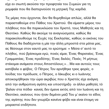
είχε εν σιωπή ακούσει την προφητεία του Συμεών για τη
ρομφαία που θα διαπερνούσε τη μητρική Της καρδιά.
Τις μέρες που έρχονται, δεν θα θυμηθούμε απλώς, αλλά θα
παρασταθούμε στο Πάθος του Χριστού. Θα είμαστε μέρος του
πλήθους που θα περικυκλώσει τον Χριστό, τους Μαθητές και τη
Θεοτόκο. Καθώς θα ακούμε τα αναγνώσματα, καθώς θα
παρακολουθούμε τις Ευχές της Εκκλησίας, καθώς οι εικόνες του
Πάθους θα διαδέχονται η μία την άλλη μπροστά στα μάτια μας,
ας θέσουμε στον εαυτό μας το ερώτημα: « Μέσα σ’ αυτό το
πλήθος, πού βρίσκομαι εγώ, ποιός είμαι; Ένας Φαρισαίος; Ένας
Γραμματέας; Ένας προδότης; Ένας δειλός; Ποιός; Ή μήπως
στέκομαι ανάμεσα στους Αποστόλους;»…Μα και αυτούς τους
κατέβαλε ο φόβος. Ο Πέτρος Τον αρνήθηκε τρεις φορές, ο
Ιούδας τον πρόδωσε, ο Πέτρος, ο Ιάκωβος κι ο Ιωάννης
αποκοιμήθηκαν την ώρα ακριβώς που ο Χριστός είχε ανάγκη
από την ανθρώπινη αγάπη και υποστήριξη· οι άλλοι μαθητές τό
‘βαλαν στα πόδια· κανείς δεν έμεινε εκτός από τον Ιωάννη και τη
Θεοτόκο, εκείνους που ήταν δεμένοι μαζί Του μ’ εκείνο το είδος
της αγάπης που δεν γνωρίζει κανένα φόβο και είναι έτοιμη να
μοιραστεί οτιδήποτε.