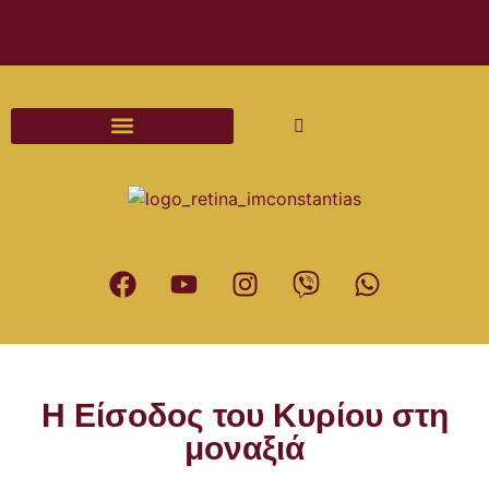
Διαδικασίες και Έντυπα Γάμου
Η Είσοδος του Κυρίου στη
μοναξιά