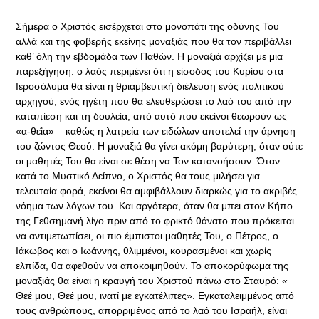
Σήμερα ο Χριστός εισέρχεται στο μονοπάτι της οδύνης Του
αλλά και της φοβερής εκείνης μοναξιάς που θα τον περιβάλλει
καθ’ όλη την εβδομάδα των Παθών. Η μοναξιά αρχίζει με μια
παρεξήγηση: ο λαός περιμένει ότι η είσοδος του Κυρίου στα
Ιεροσόλυμα θα είναι η θριαμβευτική διέλευση ενός πολιτικού
αρχηγού, ενός ηγέτη που θα ελευθερώσει το λαό του από την
καταπίεση και τη δουλεία, από αυτό που εκείνοι θεωρούν ως
«α-θεΐα» – καθώς η λατρεία των ειδώλων αποτελεί την άρνηση
του ζώντος Θεού. Η μοναξιά θα γίνει ακόμη βαρύτερη, όταν ούτε
οι μαθητές Του θα είναι σε θέση να Τον κατανοήσουν. Όταν
κατά το Μυστικό Δείπνο, ο Χριστός θα τους μιλήσει για
τελευταία φορά, εκείνοι θα αμφιβάλλουν διαρκώς για το ακριβές
νόημα των λόγων του. Και αργότερα, όταν θα μπει στον Κήπο
της Γεθσημανή λίγο πριν από το φρικτό θάνατο που πρόκειται
να αντιμετωπίσει, οι πιο έμπιστοι μαθητές Του, ο Πέτρος, ο
Ιάκωβος και ο Ιωάννης, θλιμμένοι, κουρασμένοι και χωρίς
ελπίδα, θα αφεθούν να αποκοιμηθούν. Το αποκορύφωμα της
μοναξιάς θα είναι η κραυγή του Χριστού πάνω στο Σταυρό: «
Θεέ μου, Θεέ μου, ινατί με εγκατέλιπες». Εγκαταλειμμένος από
τους ανθρώπους, απορριμένος από το λαό του Ισραήλ, είναι