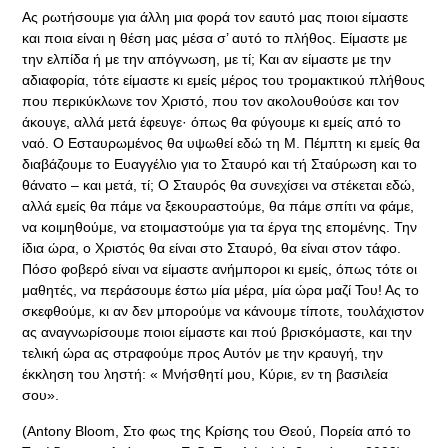
Ας ρωτήσουμε για άλλη μια φορά τον εαυτό μας ποιοι είμαστε
και ποια είναι η θέση μας μέσα σ’ αυτό το πλήθος. Είμαστε με
την ελπίδα ή με την απόγνωση, με τί; Και αν είμαστε με την
αδιαφορία, τότε είμαστε κι εμείς μέρος του τρομακτικού πλήθους
που περικύκλωνε τον Χριστό, που τον ακολουθούσε και τον
άκουγε, αλλά μετά έφευγε· όπως θα φύγουμε κι εμείς από το
ναό. Ο Εσταυρωμένος θα υψωθεί εδώ τη Μ. Πέμπτη κι εμείς θα
διαβάζουμε το Ευαγγέλιο για το Σταυρό και τή Σταύρωση και το
θάνατο – και μετά, τί; Ο Σταυρός θα συνεχίσει να στέκεται εδώ,
αλλά εμείς θα πάμε να ξεκουραστούμε, θα πάμε σπίτι να φάμε,
να κοιμηθούμε, να ετοιμαστούμε για τα έργα της επομένης. Την
ίδια ώρα, ο Χριστός θα είναι στο Σταυρό, θα είναι στον τάφο.
Πόσο φοβερό είναι να είμαστε ανήμποροι κι εμείς, όπως τότε οι
μαθητές, να περάσουμε έστω μία μέρα, μία ώρα μαζί Του! Ας το
σκεφθούμε, κι αν δεν μπορούμε να κάνουμε τίποτε, τουλάχιστον
ας αναγνωρίσουμε ποιοι είμαστε και πού βρισκόμαστε, και την
τελική ώρα ας στραφούμε προς Αυτόν με την κραυγή, την
έκκληση του ληστή: « Μνήσθητί μου, Κύριε, εν τη βασιλεία
σου».
(Antony Bloom, Στο φως της Κρίσης του Θεού, Πορεία από το