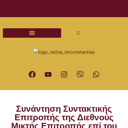
Διαδικασίες και Έντυπα Γάμου
Συνάντηση Συντακτικής
Επιτροπής της Διεθνούς
Μικτής Επιτροπής επί του