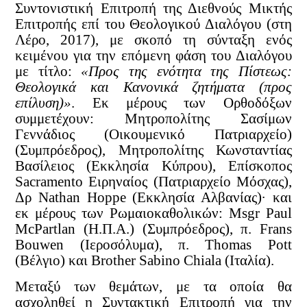
Συντονιστική Επιτροπή της Διεθνούς Μικτής
Επιτροπής επί του Θεολογικού Διαλόγου (στη
Λέρο, 2017), με σκοπό τη σύνταξη ενός
κειμένου για την επόμενη φάση του Διαλόγου
με τίτλο:
«Προς της ενότητα της Πίστεως:
Θεολογικά και Κανονικά ζητήματα (προς
επίλυση)»
. Εκ μέρους των Ορθοδόξων
συμμετέχουν: Μητροπολίτης Σασίμων
Γεννάδιος (Οικουμενικό Πατριαρχείο)
(Συμπρόεδρος), Μητροπολίτης Κωνσταντίας
Βασίλειος (Εκκλησία Κύπρου), Επίσκοπος
Sacramento Ειρηναίος (Πατριαρχείο Μόσχας),
Δρ Nathan Hoppe (Εκκλησία Αλβανίας)· και
εκ μέρους των Ρωμαιοκαθολικών: Msgr Paul
McPartlan (Η.Π.Α.) (Συμπρόεδρος), π. Frans
Bouwen (Ιεροσόλυμα), π. Thomas Pott
(Βέλγιο) και Brother Sabino Chiala (Ιταλία).
Μεταξύ των θεμάτων, με τα οποία θα
ασχοληθεί η Συντακτική Επιτροπή για την