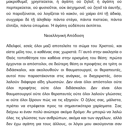
μακροθυμεῖ, χρηστεύεται, ἡ ἀγάπη οὐ ζηλοῖ, ἡ ἀγάπη οὐ
περπερεύεται, οὐ φυσιοῦται, οὐκ ἀσχημονεῖ, οὐ ζητεῖ τὰ ἑαυτῆς,
οὐ παροξύνεται, οὐ λογίζεται τὸ κακόν, οὐ χαίρει ἐπὶ τῇ ἀδικίᾳ,
συγχαίρει δὲ τῇ ἀληθείᾳ· πάντα στέγει, πάντα πιστεύει, πάντα
ἐλπίζει, πάντα ὑπομένει. Ἡ ἀγάπη οὐδέποτε ἐκπίπτει.
Νεοελληνική Απόδοση
Αδελφοί, εσείς όλοι μαζί αποτελείτε το σώμα του Χριστού, και
είστε μέλη του, ο καθένας σας χωριστά. Γι’ αυτό στην εκκλησία ο
Θεός τοπο­θέτησε τον καθένα στην ορισμένη του θέση: πρώτα
έρχονται οι από­στολοι, σε δεύτερη θέση οι προφήτες σε τρίτη οι
διδάσκαλοι, και ακολουθούν οι θαυματουργοί, οι θεραπευτές,
αυτοί που παραστέκον­ται στις ανάγκες, οι διαχειριστές, όσοι
λαλούν διάφορα είδη γλωσ­σών. Δεν είναι όλοι απόστολοι ούτε
όλοι προφήτες ούτε όλοι διδά­σκαλοι. Δεν είναι όλοι
θαυματουργοί ούτε όλοι θεραπευτές ούτε όλοι λαλούν γλώσσες
κι ούτε όλοι ξέρουν πώς να τις εξηγούν. Ο ζήλος σας, μάλιστα,
πρέπει να στρέφεται προς τα σημαντικότερα χα­ρίσματα. Σας
δείχνω κι έναν πολύ ανώτερο ακόμα δρόμο: Αν μπορώ να λαλώ
όλες τις γλώσσες των ανθρώπων, ακόμα και των αγγέλων, αλλά
δεν έχω αγάπη για τους άλλους, οι λόγοι μου ακούγονται σαν