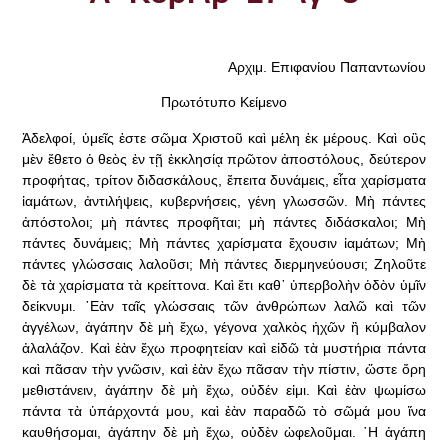
Αρχιμ. Επιφανίου Παπαντωνίου
Πρωτότυπο Κείμενο
Ἀδελφοί, ὑμεῖς ἐστε σῶμα Χριστοῦ καὶ μέλη ἐκ μέρους. Καὶ οὓς
μὲν ἔθετο ὁ θεὸς ἐν τῇ ἐκκλησίᾳ πρῶτον ἀποστόλους, δεύτερον
προφήτας, τρίτον διδασκάλους, ἔπειτα δυνάμεις, εἶτα χαρίσματα
ἰαμάτων, ἀντιλήψεις, κυβερνήσεις, γένη γλωσσῶν. Μὴ πάντες
ἀπόστολοι; μὴ πάντες προφῆται; μὴ πάντες διδάσκαλοι; Μὴ
πάντες δυνάμεις; Μὴ πάντες χαρίσματα ἔχουσιν ἰαμάτων; Μὴ
πάντες γλώσσαις λαλοῦσι; Μὴ πάντες διερμηνεύουσι; Ζηλοῦτε
δὲ τὰ χαρίσματα τὰ κρείττονα. Καὶ ἔτι καθ᾿ ὑπερβολὴν ὁδὸν ὑμῖν
δείκνυμι. ᾿Εὰν ταῖς γλώσσαις τῶν ἀνθρώπων λαλῶ καὶ τῶν
ἀγγέλων, ἀγάπην δὲ μὴ ἔχω, γέγονα χαλκὸς ἠχῶν ἢ κύμβαλον
ἀλαλάζον. Καὶ ἐὰν ἔχω προφητείαν καὶ εἰδῶ τὰ μυστήρια πάντα
καὶ πᾶσαν τὴν γνῶσιν, καὶ ἐὰν ἔχω πᾶσαν τὴν πίστιν, ὥστε ὄρη
μεθιστάνειν, ἀγάπην δὲ μὴ ἔχω, οὐδέν εἰμι. Καὶ ἐὰν ψωμίσω
πάντα τὰ ὑπάρχοντά μου, καὶ ἐὰν παραδῶ τὸ σῶμά μου ἵνα
καυθήσομαι, ἀγάπην δὲ μὴ ἔχω, οὐδὲν ὠφελοῦμαι. ῾Η ἀγάπη