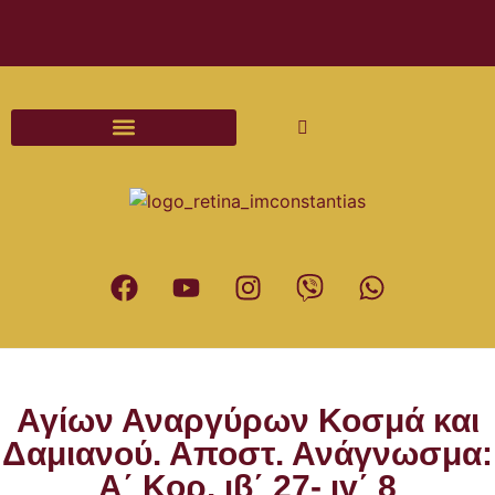
Διαδικασίες και Έντυπα Γάμου
Αγίων Αναργύρων Κοσμά και
Δαμιανού. Αποστ. Ανάγνωσμα:
Α΄ Κορ. ιβ΄ 27- ιγ΄ 8