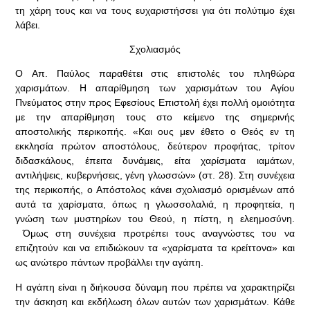
τη χάρη τους και να τους ευχαριστήσσει για ότι πολύτιμο έχει
λάβει.
Σχολιασμός
O Απ. Παύλος παραθέτει στις επιστολές του πληθώρα
χαρισμάτων. Η απαρίθμηση των χαρισμάτων του Αγίου
Πνεύματος στην προς Εφεσίους Επιστολή έχει πολλή ομοιότητα
με την απαρίθμηση τους στο κείμενο της σημερινής
αποστολικής περικοπής. «Και ους μεν έθετο ο Θεός εν τη
εκκλησία πρώτον αποστόλους, δεύτερον προφήτας, τρίτον
διδασκάλους, έπειτα δυνάμεις, είτα χαρίσματα ιαμάτων,
αντιλήψεις, κυβερνήσεις, γένη γλωσσών» (στ. 28). Στη συνέχεια
της περικοπής, ο Απόστολος κάνει σχολιασμό ορισμένων από
αυτά τα χαρίσματα, όπως η γλωσσολαλιά, η προφητεία, η
γνώση των μυστηρίων του Θεού, η πίστη, η ελεημοσύνη.
Όμως στη συνέχεια προτρέπει τους αναγνώστες του να
επιζητούν και να επιδιώκουν τα «χαρίσματα τα κρείττονα» και
ως ανώτερο πάντων προβάλλει την αγάπη.
Η αγάπη είναι η διήκουσα δύναμη που πρέπει να χαρακτηρίζει
την άσκηση και εκδήλωση όλων αυτών των χαρισμάτων. Κάθε