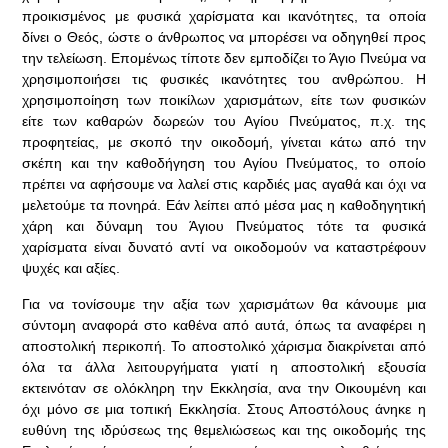
προικισμένος με φυσικά χαρίσματα και ικανότητες, τα οποία
δίνει ο Θεός, ώστε ο άνθρωπος να μπορέσει να οδηγηθεί προς
την τελείωση. Επομένως τίποτε δεν εμποδίζει το Άγιο Πνεύμα να
χρησιμοποιήσει τις φυσικές ικανότητες του ανθρώπου. Η
χρησιμοποίηση των ποικίλων χαρισμάτων, είτε των φυσικών
είτε των καθαρών δωρεών του Αγίου Πνεύματος, π.χ. της
προφητείας, με σκοπό την οικοδομή, γίνεται κάτω από την
σκέπη και την καθοδήγηση του Αγίου Πνεύματος, το οποίο
πρέπει να αφήσουμε να λαλεί στις καρδιές μας αγαθά και όχι να
μελετούμε τα πονηρά. Εάν λείπει από μέσα μας η καθοδηγητική
χάρη και δύναμη του Άγιου Πνεύματος τότε τα φυσικά
χαρίσματα είναι δυνατό αντί να οικοδομούν να καταστρέφουν
ψυχές και αξίες.
Για να τονίσουμε την αξία των χαρισμάτων θα κάνουμε μια
σύντομη αναφορά στο καθένα από αυτά, όπως τα αναφέρει η
αποστολική περικοπή. Το αποστολικό χάρισμα διακρίνεται από
όλα τα άλλα λειτουργήματα γιατί η αποστολική εξουσία
εκτεινόταν σε ολόκληρη την Εκκλησία, ανα την Οικουμένη και
όχι μόνο σε μια τοπική Εκκλησία. Στους Αποστόλους άνηκε η
ευθύνη της ιδρύσεως της θεμελιώσεως και της οικοδομής της