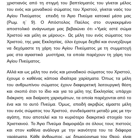
χριστιανός από τη στιγμή του βαπτίσματός του γίνεται μέλος
του ενός και μοναδικού σώματος του Χριστού, γίνεται ναός του
Αγίου Πνεύματος επειδή το Άγιο Πνεύμα κατοικεί μέσα μας
(Ρωμ. η΄ 9). Ο Απόστολος Παύλος στο συγκεκριμένο
αποστολικό ανάγνωσμα μας βεβαιώνει ότι «Υμείς εστέ σώμα
Χριστού και μέλη εκ μέρους». Ως μέλη του ενός σώματος του
Χριστού, της μιας Εκκλησίας, όλοι έχουμε δεχθεί και συνεχίζουμε
να δεχόμαστε τη χάρη του Αγίου Πνεύματος με τη συμμετοχή
μας στα αγιαστικά μυστήρια, τα οποία παρέχουν τη χάρη του
Αγίου Πνεύματος.
Αλλά και ως μέλη του ενός και μοναδικού σώματος του Χριστού,
έχουμε ο καθένας κάποια ιδιαίτερα χαρίσματα. Όπως τα μέλη
του ανθρωπίνου σώματος έχουν διαφορετική λειτουργική θέση
και σκοπό έτσι το ίδιο και για τα μέλη της Εκκλησίας υπάρχει
διάκριση και διαίρεση χαρισμάτων, τα οποία παρέχονται από το
ένα και το αυτό Πνεύμα. Όμως, επειδή ακριβώς είμαστε μέλη
του ενός σώματος του Χριστού, συνδεόμαστε μεταξύ μας με την
αγάπη, που αποτελεί και το κυριότερο διακριτικό στοιχείο του
Χριστιανού. Το Άγιο Πνεύμα διαμοιράζει σε όλους τους πιστούς
και στον καθένα ανάλογα με την ικανότητα του τα διάφορα
χαρίσματα. Κάθε άνθρωπος, ως δημιούργημα του Θεού, είναι