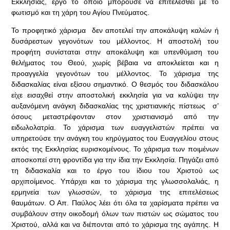
Εκκλησίας, έργο το οποίο μπορούσε να επιτελεσθεί με το
φωτισμό και τη χάρη του Αγίου Πνεύματος.
Το προφητικό χάρισμα δεν αποτελεί την αποκάλυψη καλών ή
δυσάρεστων γεγονότων του μέλλοντος. Η αποστολή του
προφήτη συνίσταται στην αποκάλυψη και υπενθύμιση του
θελήματος του Θεού, χωρίς βέβαια να αποκλείεται και η
προαγγελία γεγονότων του μέλλοντος. Το χάρισμα της
διδασκαλίας είναι εξίσου σημαντικό. Ο θεσμός του διδασκάλου
είχε εισαχθεί στην αποστολική εκκλησία για να καλύψει την
αυξανόμενη ανάγκη διδασκαλίας της χριστιανικής πίστεως σ’
όσους μεταστρέφονταν στον χριστιανισμό από την
ειδωλολατρία. Το χάρισμα των ευαγγελιστών πρέπει να
υπηρετούσε την ανάγκη του κηρύγματος του Ευαγγελίου στους
εκτός της Εκκλησίας ευρισκομένους. Το χάρισμα των ποιμένων
αποσκοπεί στη φροντίδα για την ίδια την Εκκλησία. Πηγάζει από
τη διδασκαλία και το έργο του ίδιου του Χριστού ως
αρχιποίμενος. Υπάρχει και το χάρισμα της γλωσσολαλιάς, η
ερμηνεία των γλωσσών, το χάρισμα της επιτελέσεως
θαυμάτων. Ο Απ. Παύλος λέει ότι όλα τα χαρίσματα πρέπει να
συμβάλουν στην οικοδομή όλων των πιστών ως σώματος του
Χριστού, αλλά και να διέπονται από το χάρισμα της αγάπης. Η