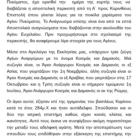
Πνεύματος, έχει ορισθεί την ημέρα της εορτής τους να
διαβάζεται η αποστολική περικοπή από τη Α΄ προς Κορινθίους
Επιστολή όπου γίνεται λόγος για τα ποικίλα χαρίσματα του
Αγίου Πνεύματος. Το Ανάγνωσμα επίσης είναι ένα από τα επτά
Αποστολικά αναγνώσματα που διαβάζονται στην ακολουθία του
Αγίου Ευχελαίου. Πριν προχωρήσουμε στο σχολιασμό της
περικοπής, θα αναφέρουμε λίγα στοιχεία για τους Αγίους.
Μέσα στο Αγιολόγιο της Εκκλησίας μας, υπάρχουν τρία ζεύγη
Αγίων Αναργύρων με το όνομα Κοσμάς και Δαμιανός. Μιά
συζυγία είναι, οι Άγιοι Ανάργυροι Κοσμάς και Δαμιανός οι εξ
Ασίας που γιορτάζουν την 1η Νοεμβρίου, άλλη συζυγία είναι οι
Άγιοι Κοσμάς και Δαμιανός οι εξ Αραβίας που γιορτάζουν στις 17
Οκτωβρίου και η Τρίτη συζυγία είναι οι σήμερον τιμώμενοι 1η
Ιουλίου, Άγιοι Ανάργυροι Κοσμάς και Δαμιανός οι εκ της Ρώμης.
Οι άγιοι αυτοί, έζησαν επί της ηγεμονίας του βασιλέως Καρίνου
κατά το έτος 284μ.Χ και ήταν αυτάδελφοι. Σπούδασαν και οι
δύο την ιατρική επιστήμη καθώς είχαν κοινές κλίσεις και
ικανότητες. Αυτό τους έκανε να συσφίγξουν ακόμη περισσότερο
την μεταξύ τους αδελφική αγάπη. Μετά την αποπεράτωση των
σπουδών τους επιδόθηκαν στην εξάσκηση της επιστήμης την