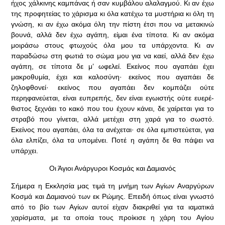
ήχος χάλκινης καμπάνας ή σαν κυμβάλου αλαλαγμού. Κι αν έχω
της προφητείας το χάρισμα κι όλα κατέχω τα μυστήρια κι όλη τη
γνώση, κι αν έχω ακόμα όλη την πίστη έτσι που να μετακινώ
βουνά, αλλά δεν έχω αγάπη, είμαι ένα τίποτα. Κι αν ακόμα
μοιράσω στους φτωχούς όλα μου τα υπάρχοντα. Κι αν
παραδώσω στη φωτιά το σώμα μου για να καεί, αλλά δεν έχω
αγάπη, σε τίποτα δε μ’ ωφελεί. Εκείνος που αγαπάει έχει
μακροθυμία, έχει και καλοσύνη· εκεί­νος που αγαπάει δε
ζηλοφθονεί· εκείνος που αγαπάει δεν κομπάζει ούτε
περηφανεύεται, είναι ευπρεπής, δεν είναι εγωιστής ούτε ευερέ­
θιστος ξεχνάει το κακό που του έχουν κάνει, δε χαίρεται για το
στραβό που γίνεται, αλλά μετέχει στη χαρά για το σωστό.
Εκείνος που αγαπάει, όλα τα ανέχεται· σε όλα εμπιστεύεται, για
όλα ελπίζει, όλα τα υπομένει. Ποτέ η αγάπη δε θα πάψει να
υπάρχει.
Οι Άγιοι Ανάργυροι Κοσμάς και Δαμιανός
Σήμερα η Εκκλησία μας τιμά τη μνήμη των Αγίων Αναργύρων
Κοσμά και Δαμιανού των εκ Ρώμης. Επειδή όπως είναι γνωστό
από το βίο των Αγίων αυτοί είχαν διακριθεί για τα ιαματικά
χαρίσματα, με τα οποία τους προίκισε η χάρη του Αγίου