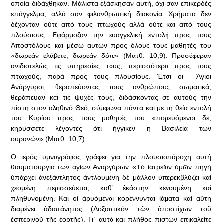
οποία διδάχθηκαν. Μάλιστα εξάσκησαν αυτή, όχι σαν επικερδές
επάγγελμα, αλλά σαν φιλανθρωπική διακονία. Χρήματα δεν
δέχονταν ούτε από τους πτωχούς αλλά ούτε και από τους
πλούσιους. Εφάρμοζαν την ευαγγελική εντολή προς τους
Αποστόλους και μέσω αυτών προς όλους τους μαθητές του
«δωρεάν ελάβετε, δωρεάν δότε» (Ματθ. 10,9). Προσέφεραν
ανιδιοτελώς τις υπηρεσίες τους, περισσότερο προς τους
πτωχούς, παρά προς τους πλουσίους. Έτσι οι Άγιοι
Ανάργυροι, θεραπεύοντας τους ανθρώπους σωματικά,
θεράπευαν και τις ψυχές τους, διδάσκοντας σε αυτούς την
πίστη στον αληθινό Θεό, σύμφωνα πάντα και με τη θεία εντολή
του Κυρίου προς τους μαθητές του «πορευόμενοι δε,
κηρύσσετε λέγοντες ότι ήγγικεν η Βασιλεία των
ουρανών» (Ματθ. 10,7).
Ο ιερός υμνογράφος γράφει για την πλουσιοπάροχη αυτή
θαυματουργία των αγίων Αναργύρων «Τὸ ἰατρεῖον ὑμῶν πηγή
ὑπάρχει ἀνεξάντλητος ἀντλουμένη δὲ μάλλον ὑπερεκβλύζει καὶ
χεομένη περισσεύεται, καθ’ ἑκάστην κενουμένη καὶ
πληθυνομένη. Καὶ οἱ ἀρυόμενοι κορέννυνται ἰάματα καὶ αὔτη
διαμένει ἀδαπάνητος (Δοξαστικόν τῶν ἀποστίχων τοῦ
ἑσπερινοῦ τῆς ἑορτῆς). Γι΄ αυτό και πλήθος πιστών επικαλείτε