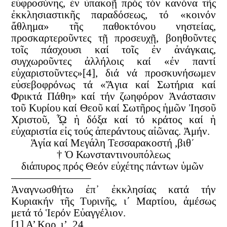
εὐφροσύνης, ἐν ὑπακοῇ πρός τόν κανόνα τῆς
ἐκκλησιαστικῆς παραδόσεως, τό «κοινόν
ἄθλημα» τῆς παθοκτόνου νηστείας,
προσκαρτεροῦντες τῇ προσευχῇ, βοηθοῦντες
τοῖς πάσχουσι καί τοῖς ἐν ἀνάγκαις,
συγχωροῦντες ἀλλήλοις καί «ἐν παντί
εὐχαριστοῦντες»[4], διά νά προσκυνήσωμεν
εὐσεβοφρόνως τά «Ἅγια καί Σωτήρια καί
Φρικτά Πάθη» καί τήν ζωηφόρον Ἀνάστασιν
τοῦ Κυρίου καί Θεοῦ καί Σωτῆρος ἡμῶν Ἰησοῦ
Χριστοῦ, ᾯ ἡ δόξα καί τό κράτος καί ἡ
εὐχαριστία εἰς τούς ἀπεράντους αἰῶνας. Ἀμήν.
Ἁγία καί Μεγάλη Τεσσαρακοστή ,βιθ´
† Ὁ Κωνσταντινουπόλεως
διάπυρος πρός Θεόν εὐχέτης πάντων ὑμῶν
———————–
Ἀναγνωσθήτω ἐπ᾿ ἐκκλησίας κατά τήν
Κυριακήν τῆς Τυρινῆς, ι΄ Μαρτίου, ἀμέσως
μετά τό Ἱερόν Εὐαγγέλιον.
[1] Α’ Κορ. ι’, 24.