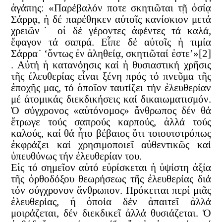
ἀγάπης: «Παρέβαλόν ποτε σκητιῶται τῇ ὁσίᾳ
Σάρρᾳ, ἡ δέ παρέθηκεν αὐτοῖς κανίσκιον μετά
χρειῶν˙ οἱ δέ γέροντες ἀφέντες τά καλά,
ἔφαγον τά σαπρά. Εἶπε δέ αὐτοῖς ἡ τιμία
Σάρρα˙ ‘ὄντως ἐν ἀληθείᾳ, σκητιῶταί ἐστε’»[2]
. Αὐτή ἡ κατανόησις καί ἡ θυσιαστική χρῆσις
τῆς ἐλευθερίας εἶναι ξένη πρός τό πνεῦμα τῆς
ἐποχῆς μας, τό ὁποῖον ταυτίζει τήν ἐλευθερίαν
μέ ἀτομικάς διεκδικήσεις καί δικαιωματισμόν.
Ὁ σύγχρονος «αὐτόνομος» ἄνθρωπος δέν θά
ἔτρωγε τούς σαπρούς καρπούς, ἀλλά τούς
καλούς, καί θά ἦτο βέβαιος ὅτι τοιουτοτρόπως
ἐκφράζει καί χρησιμοποιεῖ αὐθεντικῶς καί
ὑπευθύνως τήν ἐλευθερίαν του.
Εἰς τό σημεῖον αὐτό εὑρίσκεται ἡ ὑψίστη ἀξία
τῆς ὀρθοδόξου θεωρήσεως τῆς ἐλευθερίας διά
τόν σύγχρονον ἄνθρωπον. Πρόκειται περί μιᾶς
ἐλευθερίας, ἡ ὁποία δέν ἀπαιτεῖ ἀλλά
μοιράζεται, δέν διεκδικεῖ ἀλλά θυσιάζεται. Ὁ