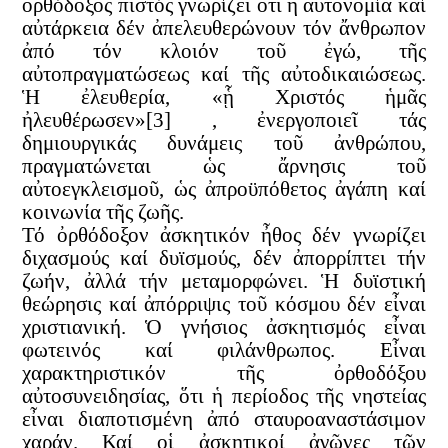
ὀρθόδοξος πιστός γνωρίζει ὅτι ἡ αὐτονομία καί
αὐτάρκεια δέν ἀπελευθερώνουν τόν ἄνθρωπον
ἀπό τόν κλοιόν τοῦ ἐγώ, τῆς
αὐτοπραγματώσεως καί τῆς αὐτοδικαιώσεως.
Ἡ ἐλευθερία, «ᾗ Χριστός ἡμᾶς
ἠλευθέρωσεν»[3] , ἐνεργοποιεῖ τάς
δημιουργικάς δυνάμεις τοῦ ἀνθρώπου,
πραγματώνεται ὡς ἄρνησις τοῦ
αὐτοεγκλεισμοῦ, ὡς ἀπροϋπόθετος ἀγάπη καί
κοινωνία τῆς ζωῆς.
Τό ὀρθόδοξον ἀσκητικόν ἦθος δέν γνωρίζει
διχασμούς καί δυϊσμούς, δέν ἀπορρίπτει τήν
ζωήν, ἀλλά τήν μεταμορφώνει. Ἡ δυϊστική
θεώρησις καί ἀπόρριψις τοῦ κόσμου δέν εἶναι
χριστιανική. Ὁ γνήσιος ἀσκητισμός εἶναι
φωτεινός καί φιλάνθρωπος.
Εἶναι
χαρακτηριστικόν τῆς ὀρθοδόξου
αὐτοσυνειδησίας, ὅτι ἡ περίοδος τῆς νηστείας
εἶναι διαποτισμένη ἀπό σταυροαναστάσιμον
χαράν. Καί οἱ ἀσκητικοί ἀγῶνες τῶν