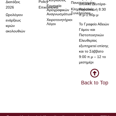
Policy
Διατάξεις
Πανεπιστημίου
ανοικτά Δευτέρα-
Ερμηνεία
2026
Επικοινωνία
Κληρικολαϊκές
Παρασκευή 8:30
Αγιογραφικών
Συνελεύσεις
Αναγνωσμάτων
Ωρολόγιον
π.μ-1:00μ.μ
Χειροτονητήριοι
ενάρξεως
Λόγοι
Το Γραφείο Αδειών
ιερών
Γάμου και
ακολουθιών
Πιστοποιητκών
Ελευθερίας
εξυπηρετεί επίσης
και το Σάββατο
9:00 π.μ – 12 το
μεσημέρι
Back to Top