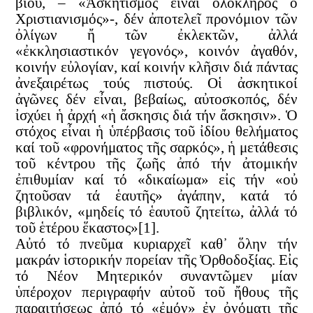
βίου, –
«Ἀσκητισμός εἶναι ὁλόκληρος ὁ
Χριστιανισμός»-, δέν ἀποτελεῖ προνόμιον τῶν
ὀλίγων ἤ τῶν ἐκλεκτῶν, ἀλλά
«ἐκκλησιαστικόν γεγονός»,
κοινόν ἀγαθόν,
κοινήν εὐλογίαν, καί κοινήν κλῆσιν διά πάντας
ἀνεξαιρέτως τούς πιστούς. Οἱ ἀσκητικοί
ἀγῶνες δέν εἶναι, βεβαίως, αὐτοσκοπός, δέν
ἰσχύει ἡ ἀρχή «ἡ ἄσκησις διά τήν ἄσκησιν». Ὁ
στόχος εἶναι ἡ ὑπέρβασις τοῦ ἰδίου θελήματος
καί τοῦ «φρονήματος τῆς σαρκός», ἡ μετάθεσις
τοῦ κέντρου τῆς ζωῆς ἀπό τήν ἀτομικήν
ἐπιθυμίαν καί τό «δικαίωμα» εἰς τήν «οὐ
ζητοῦσαν τά ἑαυτῆς» ἀγάπην, κατά τό
βιβλικόν, «μηδείς τό ἑαυτοῦ ζητείτω, ἀλλά τό
τοῦ ἑτέρου ἕκαστος»[1].
Αὐτό τό πνεῦμα κυριαρχεῖ καθ᾿ ὅλην τήν
μακράν ἱστορικήν πορείαν τῆς Ὀρθοδοξίας. Εἰς
τό Νέον Μητερικόν συναντῶμεν μίαν
ὑπέροχον περιγραφήν αὐτοῦ τοῦ ἤθους τῆς
παραιτήσεως ἀπό τό «ἐμόν» ἐν ὀνόματι τῆς