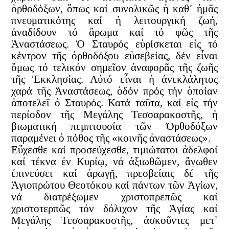
ὀρθοδόξων, ὅπως καί συνολικῶς ἡ καθ᾿ ἡμᾶς
πνευματικότης καί ἡ λειτουργική ζωή,
ἀναδίδουν τό ἄρωμα καί τό φῶς τῆς
Ἀναστάσεως. Ὁ Σταυρός εὑρίσκεται εἰς τό
κέντρον τῆς ὀρθοδόξου εὐσεβείας, δέν εἶναι
ὅμως τό τελικόν σημεῖον ἀναφορᾶς τῆς ζωῆς
τῆς Ἐκκλησίας. Αὐτό εἶναι ἡ ἀνεκλάλητος
χαρά τῆς Ἀναστάσεως, ὁδόν πρός τήν ὁποίαν
ἀποτελεῖ ὁ Σταυρός. Κατά ταῦτα, καί εἰς τήν
περίοδον τῆς Μεγάλης Τεσσαρακοστῆς, ἡ
βιωματική πεμπτουσία τῶν Ὀρθοδόξων
παραμένει ὁ πόθος τῆς «κοινῆς ἀναστάσεως».
Εὔχεσθε καί προσεύχεσθε, τιμιώτατοι ἀδελφοί
καί τέκνα ἐν Κυρίῳ, νά ἀξιωθῶμεν, ἄνωθεν
ἐπινεύσει καί ἀρωγῇ, πρεσβείαις δέ τῆς
Ἁγιοπρώτου Θεοτόκου καί πάντων τῶν Ἁγίων,
νά διατρέξωμεν χριστοπρεπῶς καί
χριστοτερπῶς τόν δόλιχον τῆς Ἁγίας καί
Μεγάλης Τεσσαρακοστῆς, ἀσκοῦντες μετ᾿