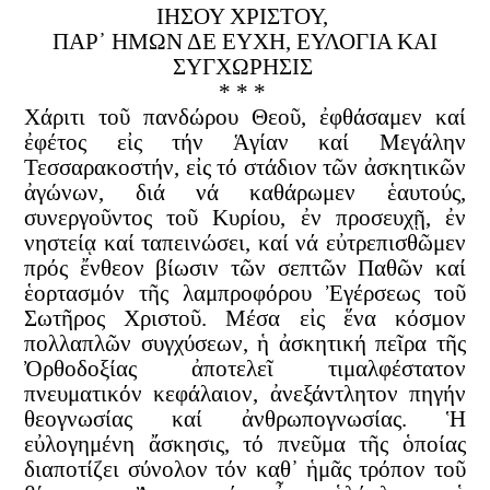
ΙΗΣΟΥ ΧΡΙΣΤΟΥ,
ΠΑΡ᾿ HΜΩΝ ΔΕ ΕΥΧΗ, ΕΥΛΟΓΙΑ ΚΑΙ
ΣΥΓΧΩΡΗΣΙΣ
* * *
Χάριτι τοῦ πανδώρου Θεοῦ, ἐφθάσαμεν καί
ἐφέτος εἰς τήν Ἁγίαν καί Μεγάλην
Τεσσαρακοστήν, εἰς τό στάδιον τῶν ἀσκητικῶν
ἀγώνων, διά νά καθάρωμεν ἑαυτούς,
συνεργοῦντος τοῦ Κυρίου, ἐν προσευχῇ, ἐν
νηστείᾳ καί ταπεινώσει, καί νά εὐτρεπισθῶμεν
πρός ἔνθεον βίωσιν τῶν σεπτῶν Παθῶν καί
ἑορτασμόν τῆς λαμπροφόρου Ἐγέρσεως τοῦ
Σωτῆρος Χριστοῦ. Μέσα εἰς ἕνα κόσμον
πολλαπλῶν συγχύσεων, ἡ ἀσκητική πεῖρα τῆς
Ὀρθοδοξίας ἀποτελεῖ τιμαλφέστατον
πνευματικόν κεφάλαιον, ἀνεξάντλητον πηγήν
θεογνωσίας καί ἀνθρωπογνωσίας. Ἡ
εὐλογημένη ἄσκησις, τό πνεῦμα τῆς ὁποίας
διαποτίζει σύνολον τόν καθ᾿ ἡμᾶς τρόπον τοῦ