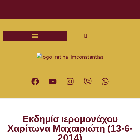
Διαδικασίες και Έντυπα Γάμου
Εκδημία ιερομονάχου
Χαρίτωνα Μαχαιριώτη (13-6-
2014)