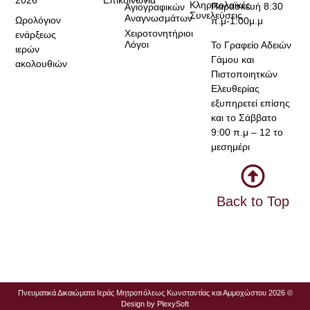
Κληρικολαϊκές
Παρασκευή 8:30
Αγιογραφικών
Συνελεύσεις
Αναγνωσμάτων
Ωρολόγιον
π.μ-1:00μ.μ
Χειροτονητήριοι
ενάρξεως
Λόγοι
Το Γραφείο Αδειών
ιερών
Γάμου και
ακολουθιών
Πιστοποιητκών
Ελευθερίας
εξυπηρετεί επίσης
και το Σάββατο
9:00 π.μ – 12 το
μεσημέρι
Back to Top
Πνευματικά Δικαιώματα Ιεράς Μητροπόλεως Κωνσταντίας και Αμμοχώστου 2026 ©
Design by
PlexySoft