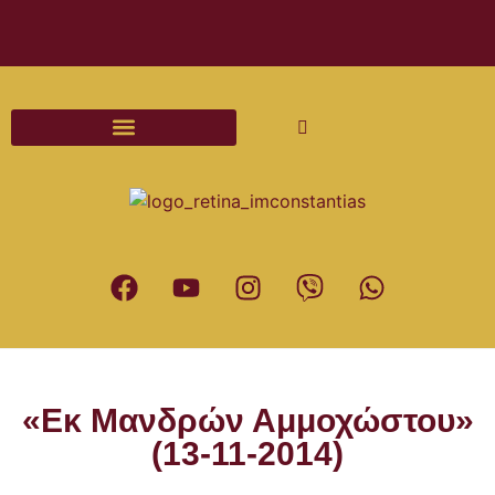
Διαδικασίες και Έντυπα Γάμου
«Εκ Μανδρών Αμμοχώστου»
(13-11-2014)