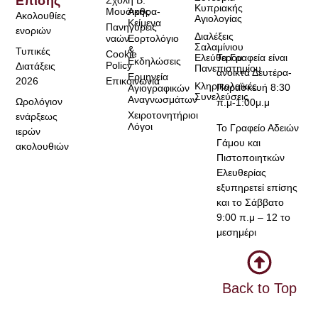
Επίσης
Σχολή Β.
Κυπριακής
Μουσικής
Άρθρα-
Ακολουθίες
Αγιολογίας
Κείμενα
Πανηγύρεις
ενοριών
Διαλέξεις
ναών
Εορτολόγιο
Σαλαμίνιου
&
Τυπικές
Cookie
Τα Γραφεία είναι
Ελεύθερου
Εκδηλώσεις
Policy
Διατάξεις
Πανεπιστημίου
ανοικτά Δευτέρα-
Ερμηνεία
2026
Επικοινωνία
Κληρικολαϊκές
Παρασκευή 8:30
Αγιογραφικών
Συνελεύσεις
Αναγνωσμάτων
Ωρολόγιον
π.μ-1:00μ.μ
Χειροτονητήριοι
ενάρξεως
Λόγοι
Το Γραφείο Αδειών
ιερών
Γάμου και
ακολουθιών
Πιστοποιητκών
Ελευθερίας
εξυπηρετεί επίσης
και το Σάββατο
9:00 π.μ – 12 το
μεσημέρι
Back to Top