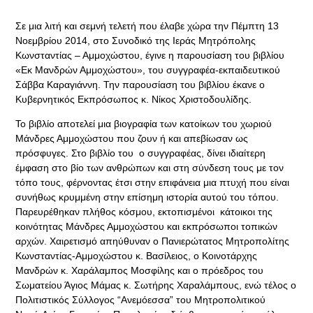
Σε μια λιτή και σεμνή τελετή που έλαβε χώρα την Πέμπτη 13
Νοεμβρίου 2014, στο Συνοδικό της Ιεράς Μητρόπολης
Κωνσταντίας – Αμμοχώστου, έγινε η παρουσίαση του βιβλίου
«Εκ Μανδρών Αμμοχώστου», του συγγραφέα-εκπαιδευτικού
Σάββα Καραγιάννη. Την παρουσίαση του βιβλίου έκανε ο
Κυβερνητικός Εκπρόσωπος κ. Νίκος Χριστοδουλίδης.
Το βιβλίο αποτελεί μια βιογραφία των κατοίκων του χωριού
Μάνδρες Αμμοχώστου που ζουν ή και απεβίωσαν ως
πρόσφυγες. Στο βιβλίο του ο συγγραφέας, δίνει ιδιαίτερη
έμφαση στο βίο των ανθρώπων και στη σύνδεση τους με τον
τόπο τους, φέρνοντας έτσι στην επιφάνεια μια πτυχή που είναι
συνήθως κρυμμένη στην επίσημη ιστορία αυτού του τόπου.
Παρευρέθηκαν πλήθος κόσμου, εκτοπισμένοι κάτοικοι της
κοινότητας Μάνδρες Αμμοχώστου και εκπρόσωποι τοπικών
αρχών. Χαιρετισμό απηύθυναν ο Πανιερώτατος Μητροπολίτης
Κωνσταντίας-Αμμοχώστου κ. Βασίλειος, ο Κοινοτάρχης
Μανδρών κ. Χαράλαμπος Μοσφίλης και ο πρόεδρος του
Σωματείου Άγιος Μάμας κ. Σωτήρης Χαραλάμπους, ενώ τέλος ο
Πολιτιστικός Σύλλογος “Ανεμόεσσα” του Μητροπολιτικού