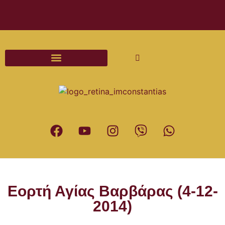
Διαδικασίες και Έντυπα Γάμου
Εορτή Αγίας Βαρβάρας (4-12-
2014)