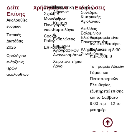
Δείτε
Χρήσιμα
Σύνδεσμοι
Κείμενα
Πνευματική
Εκδηλώσεις
Διεθνή
Διακονία
Συνέδρια
Επίσης
Σχολή Β.
Κυπριακής
Μουσικής
Άρθρα-
Ακολουθίες
Αγιολογίας
Κείμενα
Πανηγύρεις
ενοριών
Διαλέξεις
ναών
Εορτολόγιο
Σαλαμίνιου
&
Τυπικές
Cookie
Τα Γραφεία είναι
Ελεύθερου
Εκδηλώσεις
Policy
Διατάξεις
Πανεπιστημίου
ανοικτά Δευτέρα-
Ερμηνεία
2026
Επικοινωνία
Κληρικολαϊκές
Παρασκευή 8:30
Αγιογραφικών
Συνελεύσεις
Αναγνωσμάτων
Ωρολόγιον
π.μ-1:00μ.μ
Χειροτονητήριοι
ενάρξεως
Λόγοι
Το Γραφείο Αδειών
ιερών
Γάμου και
ακολουθιών
Πιστοποιητκών
Ελευθερίας
εξυπηρετεί επίσης
και το Σάββατο
9:00 π.μ – 12 το
μεσημέρι