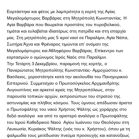
Εορτάστηκε και φέτος με λαμπρότητα η εορτή της Αγίας
Μεγαλομάρτυρος Βαρβάρας στη Μητρόπολή Κωνσταντίας. Η
Αγία Βαρβάρα που θεωρείται προστάτις του πυροβολικού,
τιμάται και ευλαβείται ιδιαιτέρως στη πατρίδα και στη επαρχία
μας. Στη μητρόπολη μας 5 ιεροί ναοί σε Παραλίμνι, Αγία Νάπα,
Σωτήρα Άχνα και Φρέναρος τιμώνται επ’ ονόματι της
Μεγαλομάρτυρος και Αθληφόρου Βαρβάρας. Επίκεντρο των
εορτασμών ο ομώνυμος Ιερός Ναός στο Παραλίμνι.
Την Τετάρτη 3 Δεκεμβρίου, παραμονή της εορτής, ο
Πανιερώτατος Μητροπολίτης Κωνσταντίας- Αμμοχώστου κ.
Βασίλειος, χοροστάτησε κατά την ακολουθία του Πανηγυρικού
Εσπερινού. Συμμετείχαν ο Πρωτοσύγκελος Αρχιμανδρίτης
Αυγουστίνος και αρκετοί ιερείς της Μητροπόλεως, στην
παρουσία τοπικών αρχών, εκπροσώπων του στρατού της
αστυνομίας και πλήθος κόσμου. Τους ύμνους απέδωσαν άριστα
ο Πρωτοψάλτης του ναού Χρήστος Ψάλτης ως χοράρχης στο
δεξιό αναλόγιο και από το αριστερό αναλόγιο ο Πρωτοψάλτης
του Ιερού Καθεδρικού Ναού Αγίου Ιωάννου του Θεολόγου στη
Λευκωσία, Κυριάκος Ψάλτης (υιός του κ. Χρήστου), όπου με τη
ψαλμωδία τους μετέδωσαν πνεύμα προσευχής και κατανύξεως