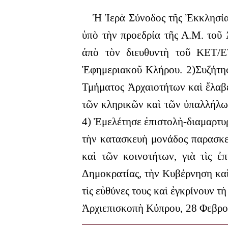
Ἡ Ἱερὰ Σύνοδος τῆς Ἐκκλησίας
ὑπὸ τὴν προεδρία τῆς Α.Μ. τοῦ
ἀπὸ τὸν διευθυντὴ τοῦ ΚΕΤ/
Ἐφημεριακοῦ Κλήρου.
2)Συζήτη
Τμήματος Ἀρχαιοτήτων καὶ ἔλαβε
τῶν κληρικῶν καὶ τῶν ὑπαλλήλω
4) Ἐμελέτησε ἐπιστολὴ-διαμαρτυ
τὴν κατασκευὴ μονάδος παρασκε
καὶ τῶν κοινοτήτων, γιὰ τὶς ἐ
Δημοκρατίας, τὴν Κυβέρνηση κα
τὶς εὐθύνες τους καὶ ἐγκρίνουν 
Ἀρχιεπισκοπὴ Κύπρου,
28 Φεβρο