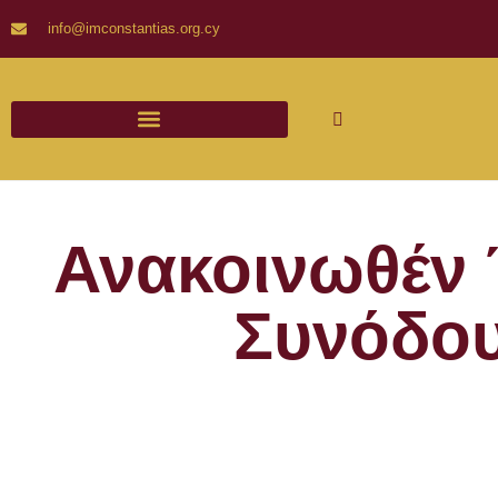
info@imconstantias.org.cy
Ανακοινωθέν 
Συνόδου