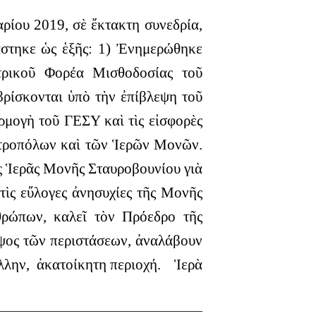
ίου 2019, σὲ ἔκτακτη συνεδρία,
στηκε ὡς ἑξῆς:
1) Ἐνημερώθηκε
ρικοῦ Φορέα Μισθοδοσίας τοῦ
ρίσκονται ὑπὸ τὴν ἐπίβλεψη τοῦ
ρμογὴ τοῦ ΓΕΣΥ καὶ τὶς εἰσφορὲς
ητροπόλων καὶ τῶν Ἱερῶν Μονῶν.
ς Ἱερᾶς Μονῆς Σταυροβουνίου γιὰ
τὶς εὔλογες ἀνησυχίες τῆς Μονῆς
νθρώπων, καλεῖ τὸν Πρόεδρο τῆς
ψος τῶν περιστάσεων, ἀναλάβουν
ἄλλην, ἀκατοίκητη περιοχή.
Ἱερὰ