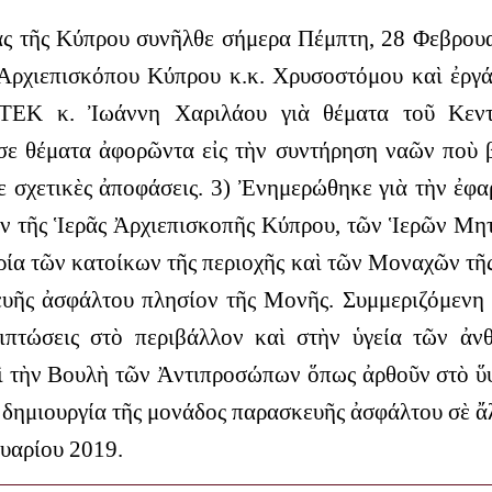
 τῆς Κύπρου συνῆλθε σήμερα Πέμπτη, 28 Φεβρουαρ
 Ἀρχιεπισκόπου Κύπρου κ.κ. Χρυσοστόμου καὶ ἐργά
ΕΤΕΚ κ. Ἰωάννη Χαριλάου γιὰ θέματα τοῦ Κεντ
σε θέματα ἀφορῶντα εἰς τὴν συντήρηση ναῶν ποὺ β
 σχετικὲς ἀποφάσεις.
3) Ἐνημερώθηκε γιὰ τὴν ἐφα
ν τῆς Ἱερᾶς Ἀρχιεπισκοπῆς Κύπρου, τῶν Ἱερῶν Μ
ρία τῶν κατοίκων τῆς περιοχῆς καὶ τῶν Μοναχῶν τῆ
υῆς ἀσφάλτου πλησίον τῆς Μονῆς.
Συμμεριζόμενη 
πιπτώσεις στὸ περιβάλλον καὶ στὴν ὑγεία τῶν ἀ
ὶ τὴν Βουλὴ τῶν Ἀντιπροσώπων ὅπως ἀρθοῦν στὸ ὕ
τὴ δημιουργία τῆς μονάδος παρασκευῆς ἀσφάλτου σὲ 
υαρίου 2019.