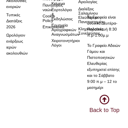
Ακολουθίες
Αγιολογίας
Κείμενα
Πανηγύρεις
ενοριών
Διαλέξεις
ναών
Εορτολόγιο
Σαλαμίνιου
&
Τυπικές
Cookie
Τα Γραφεία είναι
Ελεύθερου
Εκδηλώσεις
Policy
Διατάξεις
Πανεπιστημίου
ανοικτά Δευτέρα-
Ερμηνεία
2026
Επικοινωνία
Κληρικολαϊκές
Παρασκευή 8:30
Αγιογραφικών
Συνελεύσεις
Αναγνωσμάτων
Ωρολόγιον
π.μ-1:00μ.μ
Χειροτονητήριοι
ενάρξεως
Λόγοι
Το Γραφείο Αδειών
ιερών
Γάμου και
ακολουθιών
Πιστοποιητκών
Ελευθερίας
εξυπηρετεί επίσης
και το Σάββατο
9:00 π.μ – 12 το
μεσημέρι
Back to Top