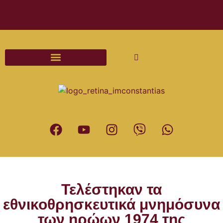
Διαδικασίες και Έντυπα Γάμου
Τελέστηκαν τα
εθνικοθρησκευτικά μνημόσυνα
των ηρώων 1974 της