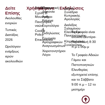
Δείτε
Χρήσιμα
Σύνδεσμοι
Κείμενα
Πνευματική
Εκδηλώσεις
Διεθνή
Διακονία
Συνέδρια
Επίσης
Σχολή Β.
Κυπριακής
Μουσικής
Άρθρα-
Ακολουθίες
Αγιολογίας
Κείμενα
Πανηγύρεις
ενοριών
Διαλέξεις
ναών
Εορτολόγιο
Σαλαμίνιου
&
Τυπικές
Cookie
Τα Γραφεία είναι
Ελεύθερου
Εκδηλώσεις
Policy
Διατάξεις
Πανεπιστημίου
ανοικτά Δευτέρα-
Ερμηνεία
2026
Επικοινωνία
Κληρικολαϊκές
Παρασκευή 8:30
Αγιογραφικών
Συνελεύσεις
Αναγνωσμάτων
Ωρολόγιον
π.μ-1:00μ.μ
Χειροτονητήριοι
ενάρξεως
Λόγοι
Το Γραφείο Αδειών
ιερών
Γάμου και
ακολουθιών
Πιστοποιητκών
Ελευθερίας
εξυπηρετεί επίσης
και το Σάββατο
9:00 π.μ – 12 το
μεσημέρι