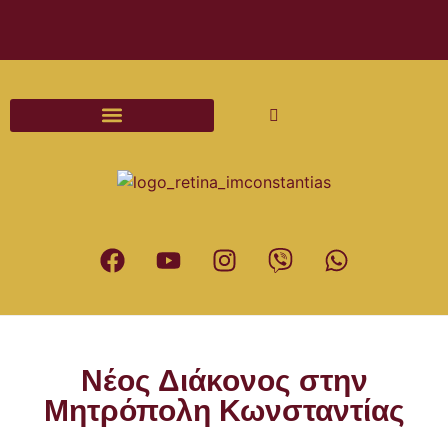
Διαδικασίες και Έντυπα Γάμου
Νέος Διάκονος στην
Μητρόπολη Κωνσταντίας