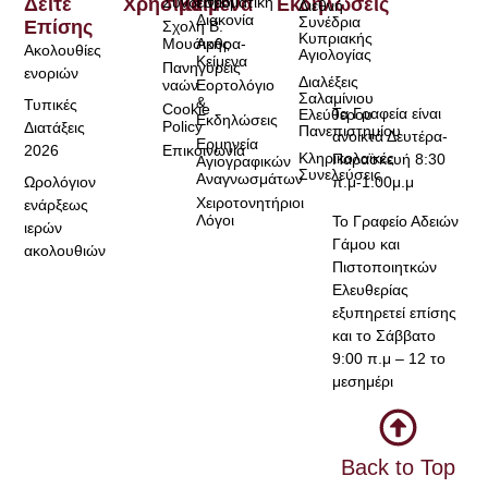
Δείτε
Χρήσιμα
Σύνδεσμοι
Κείμενα
Πνευματική
Εκδηλώσεις
Διεθνή
Διακονία
Συνέδρια
Επίσης
Σχολή Β.
Κυπριακής
Μουσικής
Άρθρα-
Ακολουθίες
Αγιολογίας
Κείμενα
Πανηγύρεις
ενοριών
Διαλέξεις
ναών
Εορτολόγιο
Σαλαμίνιου
&
Τυπικές
Cookie
Τα Γραφεία είναι
Ελεύθερου
Εκδηλώσεις
Policy
Διατάξεις
Πανεπιστημίου
ανοικτά Δευτέρα-
Ερμηνεία
2026
Επικοινωνία
Κληρικολαϊκές
Παρασκευή 8:30
Αγιογραφικών
Συνελεύσεις
Αναγνωσμάτων
Ωρολόγιον
π.μ-1:00μ.μ
Χειροτονητήριοι
ενάρξεως
Λόγοι
Το Γραφείο Αδειών
ιερών
Γάμου και
ακολουθιών
Πιστοποιητκών
Ελευθερίας
εξυπηρετεί επίσης
και το Σάββατο
9:00 π.μ – 12 το
μεσημέρι
Back to Top