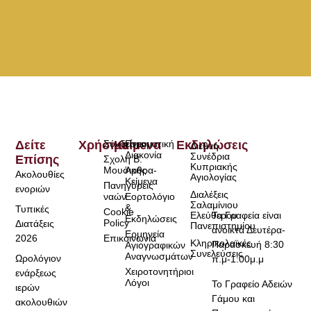
Δείτε
Χρήσιμα
Σύνδεσμοι
Κείμενα
Πνευματική
Εκδηλώσεις
Διεθνή
Διακονία
Συνέδρια
Επίσης
Σχολή Β.
Κυπριακής
Μουσικής
Άρθρα-
Ακολουθίες
Αγιολογίας
Κείμενα
Πανηγύρεις
ενοριών
Διαλέξεις
ναών
Εορτολόγιο
Σαλαμίνιου
&
Τυπικές
Cookie
Τα Γραφεία είναι
Ελεύθερου
Εκδηλώσεις
Policy
Διατάξεις
Πανεπιστημίου
ανοικτά Δευτέρα-
Ερμηνεία
2026
Επικοινωνία
Κληρικολαϊκές
Παρασκευή 8:30
Αγιογραφικών
Συνελεύσεις
Αναγνωσμάτων
Ωρολόγιον
π.μ-1:00μ.μ
Χειροτονητήριοι
ενάρξεως
Λόγοι
Το Γραφείο Αδειών
ιερών
Γάμου και
ακολουθιών