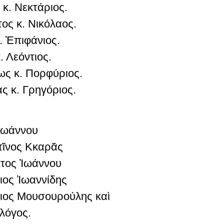
κ. Νεκτάριος.
ς κ. Νικόλαος.
 Ἐπιφάνιος.
 Λεόντιος.
ς κ. Πορφύριος.
 κ. Γρηγόριος.
Ἰωάννου
τῖνος Κκαρᾶς
κτος Ἰωάννου
ιος Ἰωαννίδης
ιος Μουσουρούλης καὶ
λόγος.