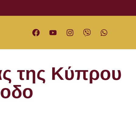
ας της Κύπρου
νοδο