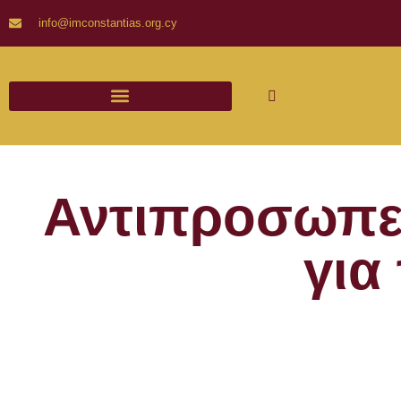
info@imconstantias.org.cy
Αντιπροσωπεί
για