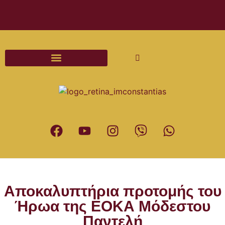
Διαδικασίες και Έντυπα Γάμου
Αποκαλυπτήρια προτομής του
Ήρωα της ΕΟΚΑ Μόδεστου
Παντελή