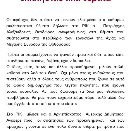
Οι ιεράρχες δεν πρέπει να μείνουν κλεισμένοι στα καθαρώς
εκκλησιαστικά θέματα δήλωσε στο ΡΙΚ ο Πατριάρχης
Αλεξάνδρειας Θεόδωρος αναφερόμενος στα θέματα που
συζητούνται στο περιθώριο των εργασιών της Αγίας και
Μεγάλης Συνόδου της Ορθοδοξίας.
Πρέπει οι συμμετέχοντες να φανούν πρακτικοί διότι όπως είπε,
οι άνθρωποι πεινάνε, διψάνε, έχουν δυσκολίες.
Ο ίδιος, είπε, όπως και άλλοι προκαθήμενοι, μιλούν απλά,
καθαρά στο λαό του Θεού. Όχι μόνο στους ανθρώπους που
πιστεύουν αλλά σ’ όλους τους ανθρώπους που ζούνε σε αυτό
το ωραίο δημιούργημα που λέγεται πλανήτης, που έχουνε
τόσες δυσκολίες. Αν τους δώσουμε τα δικά μας θεολογικά
προβλήματα θα μας πουν ευχαριστούμε πάρα πολύ αλλά δεν
μας άγγιξε τίποτα απ’ αυτά που είπατε.
Στο ΡΙΚ μίλησε και ο Αρχιεπίσκοπος Αμερικής Δημήτριος.
Ανέφερε πως οι συζητήσεις των προκαθημένων και των
ιεραρχών γίνονται σε ένα πολύ δυνατό σώμα, με τρόπο που