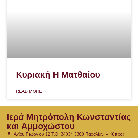
Κυριακή Η Ματθαίου
READ MORE »
Ιερά Μητρόπολη Κωνσταντίας
και Αμμοχώστου
Αγίου Γεωργίου 12 Τ.Θ. 34034 5309 Παραλίμνι – Κύπρος