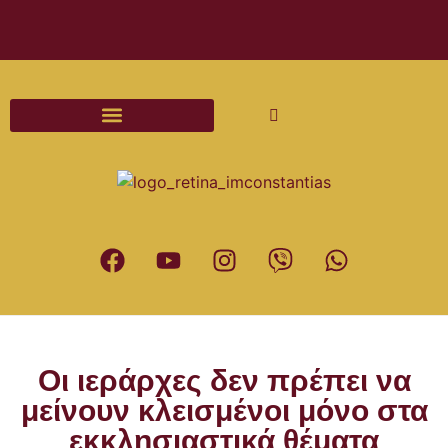
Διαδικασίες και Έντυπα Γάμου
Οι ιεράρχες δεν πρέπει να
μείνουν κλεισμένοι μόνο στα