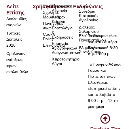
Δείτε
Χρήσιμα
Σύνδεσμοι
Κείμενα
Πνευματική
Εκδηλώσεις
Διεθνή
Διακονία
Συνέδρια
Επίσης
Σχολή Β.
Κυπριακής
Μουσικής
Άρθρα-
Ακολουθίες
Αγιολογίας
Κείμενα
Πανηγύρεις
ενοριών
Διαλέξεις
ναών
Εορτολόγιο
Σαλαμίνιου
&
Τυπικές
Cookie
Τα Γραφεία είναι
Ελεύθερου
Εκδηλώσεις
Policy
Διατάξεις
Πανεπιστημίου
ανοικτά Δευτέρα-
Ερμηνεία
2026
Επικοινωνία
Κληρικολαϊκές
Παρασκευή 8:30
Αγιογραφικών
Συνελεύσεις
Αναγνωσμάτων
Ωρολόγιον
π.μ-1:00μ.μ
Χειροτονητήριοι
ενάρξεως
Λόγοι
Το Γραφείο Αδειών
ιερών
Γάμου και
ακολουθιών
Πιστοποιητκών
Ελευθερίας
εξυπηρετεί επίσης
και το Σάββατο
9:00 π.μ – 12 το
μεσημέρι