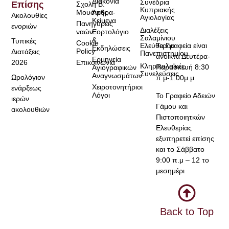
Διακονία
Συνέδρια
Επίσης
Σχολή Β.
Κυπριακής
Μουσικής
Άρθρα-
Ακολουθίες
Αγιολογίας
Κείμενα
Πανηγύρεις
ενοριών
Διαλέξεις
ναών
Εορτολόγιο
Σαλαμίνιου
&
Τυπικές
Cookie
Τα Γραφεία είναι
Ελεύθερου
Εκδηλώσεις
Policy
Διατάξεις
Πανεπιστημίου
ανοικτά Δευτέρα-
Ερμηνεία
2026
Επικοινωνία
Κληρικολαϊκές
Παρασκευή 8:30
Αγιογραφικών
Συνελεύσεις
Αναγνωσμάτων
Ωρολόγιον
π.μ-1:00μ.μ
Χειροτονητήριοι
ενάρξεως
Λόγοι
Το Γραφείο Αδειών
ιερών
Γάμου και
ακολουθιών
Πιστοποιητκών
Ελευθερίας
εξυπηρετεί επίσης
και το Σάββατο
9:00 π.μ – 12 το
μεσημέρι
Back to Top