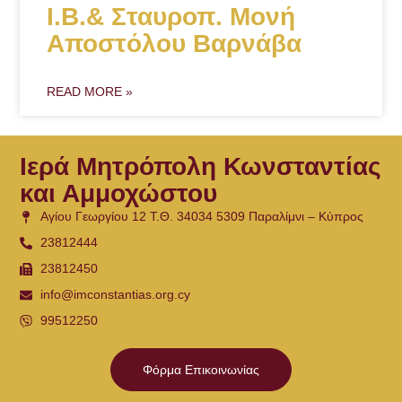
Ι.Β.& Σταυροπ. Μονή
Αποστόλου Βαρνάβα
READ MORE »
Ιερά Μητρόπολη Κωνσταντίας
και Αμμοχώστου
Αγίου Γεωργίου 12 Τ.Θ. 34034 5309 Παραλίμνι – Κύπρος
23812444
23812450
info@imconstantias.org.cy
99512250
Φόρμα Επικοινωνίας