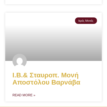
Ιερές Μονές
Ι.Β.& Σταυροπ. Μονή
Αποστόλου Βαρνάβα
READ MORE »