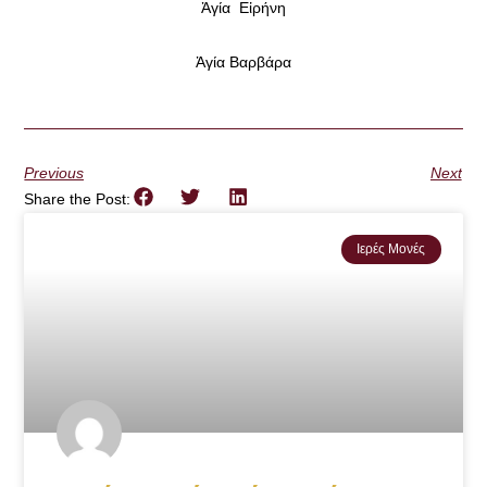
Ἁγία Εἰρήνη
Ἁγία Βαρβάρα
Previous
Next
Share the Post:
Ιερές Μονές