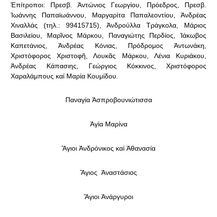
Ἐπίτροποι: Πρεσβ. Ἀντώνιος Γεωργίου, Πρόεδρος, Πρεσβ.
Ἰωάννης Παπαϊωάννου, Μαργαρίτα Παπαλεοντίου, Ἀνδρέας
Χιναλλάς (τηλ.: 99415715), Ἀνδρούλλα Τράγκολα, Μάριος
Βασιλείου, Μαρῖνος Μάρκου, Παναγιώτης Περδίος, Ἰάκωβος
Καπετάνιος, Ἀνδρέας Κόνιας, Πρόδρομος Ἀντωνάκη,
Χριστόφορος Χριστοφῆ, Λουκᾶς Μάρκου, Λένια Κυριάκου,
Ἀνδρέας Κάπασιης, Γεώργιος Κόκκινος, Χριστόφορος
Χαραλάμπους καί Μαρία Κουμίδου.
Παναγία Ἀσπροβουνιώτισσα
Ἁγία Μαρίνα
Ἅγιοι Ἀνδρόνικος καί Ἀθανασία
Ἅγιος Ἀναστάσιος
Ἅγιοι Ἀνάργυροι