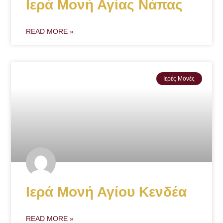
Ιερά Μονή Αγίας Νάπας
READ MORE »
Ιερές Μονές
Ιερά Μονή Αγίου Κενδέα
READ MORE »