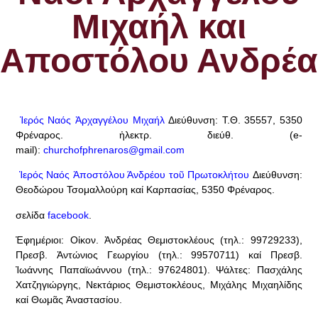
Μιχαήλ και
Αποστόλου Ανδρέα
Ἱερός Ναός Ἀρχαγγέλου Μιχαήλ
Διεύθυνση: Τ.Θ. 35557, 5350
Φρέναρος. ἠλεκτρ. διεύθ. (e-
mail):
churchofphrenaros@gmail.com
Ἱερός Ναός Ἀποστόλου Άνδρέου τοῦ Πρωτοκλήτου
Διεύθυνση:
Θεοδώρου Τσομαλλούρη καί Καρπασίας, 5350 Φρέναρος.
σελίδα
facebook
.
Ἐφημέριοι: Οἰκον. Ἀνδρέας Θεμιστοκλέους (τηλ.: 99729233),
Πρεσβ. Ἀντώνιος Γεωργίου (τηλ.: 99570711) καί Πρεσβ.
Ἰωάννης Παπαϊωάννου (τηλ.: 97624801). Ψάλτες: Πασχάλης
Χατζηγιώργης, Νεκτάριος Θεμιστοκλέους, Μιχάλης Μιχαηλίδης
καί Θωμᾶς Ἀναστασίου.