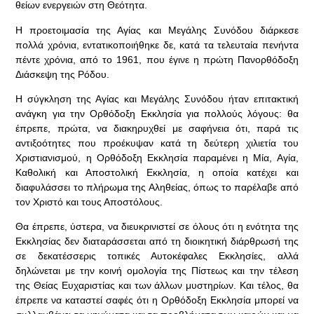
θείων ενεργειών στη Θεότητα.
Η προετοιμασία της Αγίας και Μεγάλης Συνόδου διάρκεσε
πολλά χρόνια, εντατικοποιήθηκε δε, κατά τα τελευταία πενήντα
πέντε χρόνια, από το 1961, που έγινε η πρώτη Πανορθόδοξη
Διάσκεψη της Ρόδου.
Η σύγκληση της Αγίας και Μεγάλης Συνόδου ήταν επιτακτική
ανάγκη για την Ορθόδοξη Εκκλησία για πολλούς λόγους: θα
έπρεπε, πρώτα, να διακηρυχθεί με σαφήνεια ότι, παρά τις
αντιξοότητες που προέκυψαν κατά τη δεύτερη χιλιετία του
Χριστιανισμού, η Ορθόδοξη Εκκλησία παραμένει η Μία, Αγία,
Καθολική και Αποστολική Εκκλησία, η οποία κατέχει και
διαφυλάσσει το πλήρωμα της Αληθείας, όπως το παρέλαβε από
τον Χριστό και τους Αποστόλους.
Θα έπρεπε, ύστερα, να διευκρινιστεί σε όλους ότι η ενότητα της
Εκκλησίας δεν διαταράσσεται από τη διοικητική διάρθρωσή της
σε δεκατέσσερις τοπικές Αυτοκέφαλες Εκκλησίες, αλλά
δηλώνεται με την κοινή ομολογία της Πίστεως και την τέλεση
της Θείας Ευχαριστίας και των άλλων μυστηρίων. Και τέλος, θα
έπρεπε να καταστεί σαφές ότι η Ορθόδοξη Εκκλησία μπορεί να