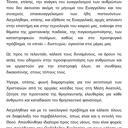
Τόνισε, επίσης, την ανάγκη του ευαγγελισμού των ανθρώπων
που δεν άκουσαν ακόμη το μήνυμα του Ευαγγελίου και του
συνεχούς επανευαγγελισμού των ήδη πιστευόντων.
Ασχολήθηκε, επίσης, και εξέθεσε τις Ευαγγελικές αρχές απέναντι
στην επιστήμη και στην τεχνολογία του καιρού μας, ενέκυψε στα
θέματα της χριστιανικής παιδείας, της παγκοσμιοποίησης, των
καταστροφικών πολέμων, καθώς και στο προσφυγικό
πρόβλημα, το οποίο – δυστυχώς- ογκούται στις μέρες μας.
Ως προς το τελευταίο, κάλεσε τους δυναμένους, να άρουν τις
αιτίες που οδηγούν στην προσφυγοποίηση των ανθρώπων και
να εργαστούν για την επιστροφή όλων, σε συνθήκες
δικαιοσύνης, στους τόπους τους.
Ήγειρε, επίσης, φωνή διαμαρτυρίας για τον εκτοπισμό των
Χριστιανών από τις αρχαίες κοιτίδες τους στη Μέση Ανατολή,
ζήτησε την προστασία της θρησκευτικής ελευθερίας για κάθε
άνθρωπο και καταδίκασε τον θρησκευτικό φανατισμό.
Ασχολήθηκε και με το οικολογικό πρόβλημα και κάλεσε όλους
σε διαφύλαξη του περιβάλλοντος, όπως είναι και η εντολή του
Θεού. Απευθύνθηκε ιδιαίτερα προς τους νέους, που είναι φορείς