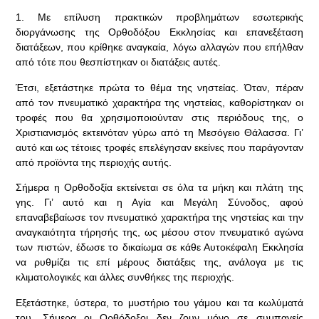
1. Με επίλυση πρακτικών προβλημάτων εσωτερικής
διοργάνωσης της Ορθοδόξου Εκκλησίας και επανεξέταση
διατάξεων, που κρίθηκε αναγκαία, λόγω αλλαγών που επήλθαν
από τότε που θεσπίστηκαν οι διατάξεις αυτές.
Έτσι, εξετάστηκε πρώτα το θέμα της νηστείας. Όταν, πέραν
από τον πνευματικό χαρακτήρα της νηστείας, καθορίστηκαν οι
τροφές που θα χρησιμοποιούνταν στις περιόδους της, ο
Χριστιανισμός εκτεινόταν γύρω από τη Μεσόγειο Θάλασσα. Γι’
αυτό και ως τέτοιες τροφές επελέγησαν εκείνες που παράγονταν
από προϊόντα της περιοχής αυτής.
Σήμερα η Ορθοδοξία εκτείνεται σε όλα τα μήκη και πλάτη της
γης. Γι’ αυτό και η Αγία και Μεγάλη Σύνοδος, αφού
επαναβεβαίωσε τον πνευματικό χαρακτήρα της νηστείας και την
αναγκαιότητα τήρησής της, ως μέσου στον πνευματικό αγώνα
των πιστών, έδωσε το δικαίωμα σε κάθε Αυτοκέφαλη Εκκλησία
να ρυθμίζει τις επί μέρους διατάξεις της, ανάλογα με τις
κλιματολογικές και άλλες συνθήκες της περιοχής.
Εξετάστηκε, ύστερα, το μυστήριο του γάμου και τα κωλύματά
του. Σήμερα οι Ορθόδοξοι δεν ζουν μόνο σε συμπαγείς