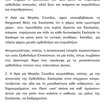
ορθόδοξες κοινωνίες, αλλά ζουν και ανάμεσα σε ετεροδόξους
και ετεροθρήσκους.
Η Αγία και Μεγάλη Σύνοδος, αφού επαναβεβαίωσε τη
διαχρονική θέση της Εκκλησίας ότι ο γάμος είναι «μυστήριο
μέγα», που προσιδιάζει στη σχέση Χριστού και Εκκλησίας,
ενέκρινε, παρέχουσα και πάλι σε κάθε Αυτοκέφαλη Εκκλησία το
δικαίωμα να κρίνει κατά τις τοπικές συνθήκες, διατάξεις, για
τέλεση γάμου μεταξύ ορθοδόξων και ετεροδόξων.
Αντιμετωπίστηκε, επίσης, η αντικανονική ύπαρξη περισσοτέρων
του ενός Ορθοδόξων Επισκόπων, σε μία πόλη, όπως συμβαίνει
στη Διασπορά, θέμα που προέκυψε με τη μετανάστευση
ορθοδόξων πιστών τους τελευταίους αιώνες.
2. Η Αγία και Μεγάλη Σύνοδος ασχολήθηκε, επίσης, με την
αποστολή της Ορθοδόξου Εκκλησίας στον σύγχρονο κόσμο,
τονίζοντας την αξία και τη μοναδικότητα κάθε ανθρώπου, ως
δημιουργήματος του Θεού «κατ’ εἰκόνα καὶ καθ’ ὁμοίωσιν»
αυτού και τον ρόλο που καλείται ο καθένας, ως μέλος της
Εκκλησίας, να διαδραματίσει.