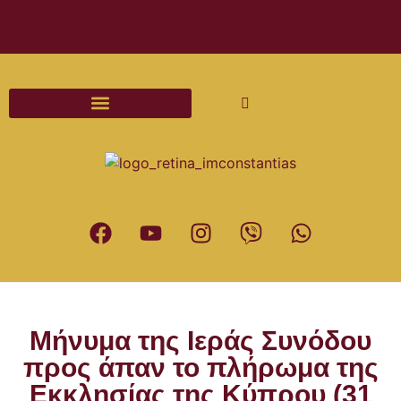
Διαδικασίες και Έντυπα Γάμου
Mήνυμα της Ιεράς Συνόδου
προς άπαν το πλήρωμα της
Εκκλησίας της Κύπρου (31