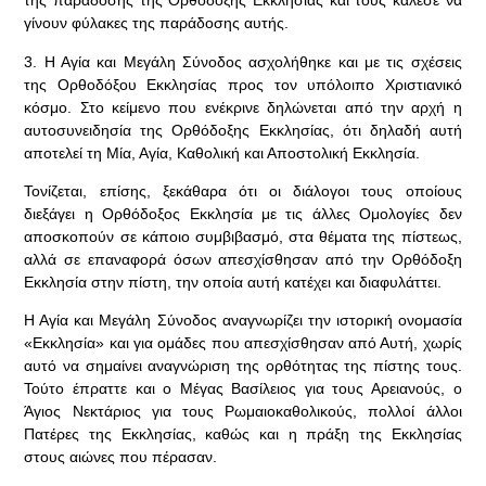
της παράδοσης της Ορθόδοξης Εκκλησίας και τους κάλεσε να
γίνουν φύλακες της παράδοσης αυτής.
3. Η Αγία και Μεγάλη Σύνοδος ασχολήθηκε και με τις σχέσεις
της Ορθοδόξου Εκκλησίας προς τον υπόλοιπο Χριστιανικό
κόσμο. Στο κείμενο που ενέκρινε δηλώνεται από την αρχή η
αυτοσυνειδησία της Ορθόδοξης Εκκλησίας, ότι δηλαδή αυτή
αποτελεί τη Μία, Αγία, Καθολική και Αποστολική Εκκλησία.
Τονίζεται, επίσης, ξεκάθαρα ότι οι διάλογοι τους οποίους
διεξάγει η Ορθόδοξος Εκκλησία με τις άλλες Ομολογίες δεν
αποσκοπούν σε κάποιο συμβιβασμό, στα θέματα της πίστεως,
αλλά σε επαναφορά όσων απεσχίσθησαν από την Ορθόδοξη
Εκκλησία στην πίστη, την οποία αυτή κατέχει και διαφυλάττει.
Η Αγία και Μεγάλη Σύνοδος αναγνωρίζει την ιστορική ονομασία
«Εκκλησία» και για ομάδες που απεσχίσθησαν από Αυτή, χωρίς
αυτό να σημαίνει αναγνώριση της ορθότητας της πίστης τους.
Τούτο έπραττε και ο Μέγας Βασίλειος για τους Αρειανούς, ο
Άγιος Νεκτάριος για τους Ρωμαιοκαθολικούς, πολλοί άλλοι
Πατέρες της Εκκλησίας, καθώς και η πράξη της Εκκλησίας
στους αιώνες που πέρασαν.