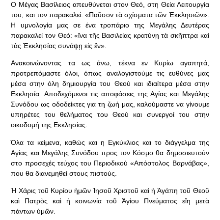
Ο Μέγας Βασίλειος απευθύνεται στον Θεό, στη Θεία Λειτουργία
του, και τον παρακαλεί: «Παῦσον τὰ σχίσματα τῶν Ἐκκλησιῶν».
Η υμνολογία μας σε ένα τροπάριο της Μεγάλης Δευτέρας
παρακαλεί τον Θεό: «ἵνα τῆς Βασιλείας κρατύνῃ τὰ σκῆπτρα καὶ
τὰς Ἐκκλησίας συνάψῃ εἰς ἕν».
Ανακοινώνοντας τα ως άνω, τέκνα εν Κυρίω αγαπητά,
προτρεπόμαστε όλοι, όπως αναλογιστούμε τις ευθύνες μας
μέσα στην όλη δημιουργία του Θεού και ιδιαίτερα μέσα στην
Εκκλησία. Αποδεχόμενοι τις αποφάσεις της Αγίας και Μεγάλης
Συνόδου ως οδοδείκτες για τη ζωή μας, καλούμαστε να γίνουμε
υπηρέτες του θελήματος του Θεού και συνεργοί του στην
οικοδομή της Εκκλησίας.
Όλα τα κείμενα, καθώς και η Εγκύκλιος και το διάγγελμα της
Αγίας και Μεγάλης Συνόδου προς τον Κόσμο θα δημοσιευτούν
στο προσεχές τεύχος του Περιοδικού «Απόστολος Βαρνάβας»,
που θα διανεμηθεί στους πιστούς.
Ἡ Χάρις τοῦ Κυρίου ἡμῶν Ἰησοῦ Χριστοῦ καὶ ἡ Ἀγάπη τοῦ Θεοῦ
καὶ Πατρὸς καὶ ἡ κοινωνία τοῦ Ἁγίου Πνεύματος εἴη μετὰ
πάντων ὑμῶν.