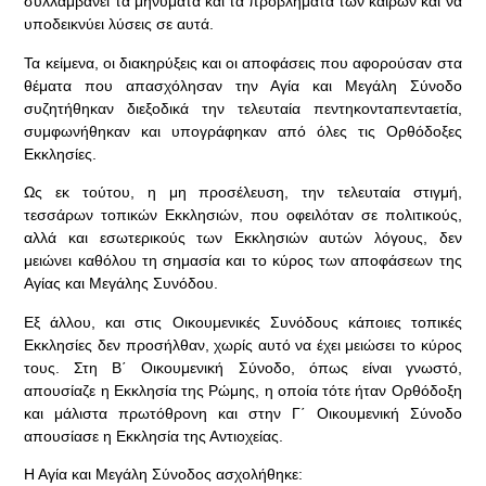
συλλαμβάνει τα μηνύματα και τα προβλήματα των καιρών και να
υποδεικνύει λύσεις σε αυτά.
Τα κείμενα, οι διακηρύξεις και οι αποφάσεις που αφορούσαν στα
θέματα που απασχόλησαν την Αγία και Μεγάλη Σύνοδο
συζητήθηκαν διεξοδικά την τελευταία πεντηκονταπενταετία,
συμφωνήθηκαν και υπογράφηκαν από όλες τις Ορθόδοξες
Εκκλησίες.
Ως εκ τούτου, η μη προσέλευση, την τελευταία στιγμή,
τεσσάρων τοπικών Εκκλησιών, που οφειλόταν σε πολιτικούς,
αλλά και εσωτερικούς των Εκκλησιών αυτών λόγους, δεν
μειώνει καθόλου τη σημασία και το κύρος των αποφάσεων της
Αγίας και Μεγάλης Συνόδου.
Εξ άλλου, και στις Οικουμενικές Συνόδους κάποιες τοπικές
Εκκλησίες δεν προσήλθαν, χωρίς αυτό να έχει μειώσει το κύρος
τους. Στη Β΄ Οικουμενική Σύνοδο, όπως είναι γνωστό,
απουσίαζε η Εκκλησία της Ρώμης, η οποία τότε ήταν Ορθόδοξη
και μάλιστα πρωτόθρονη και στην Γ΄ Οικουμενική Σύνοδο
απουσίασε η Εκκλησία της Αντιοχείας.
Η Αγία και Μεγάλη Σύνοδος ασχολήθηκε: