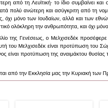
­τε­ρη α­πό τη Λευ­ϊτι­κή· το ί­διο συμ­βαί­νει κ
­τά πο­λύ α­νώ­τε­ρη και α­σύ­γκρι­τη α­πό τη νο­
έ­ας, ό­χι μό­νο των Ιου­δαί­ων, αλ­λά και των ε­θν
τι­κό ο­λό­κλη­ρη την αν­θρω­πό­τη­τα, και ό­χι μό­ν
βλί­ο της Γε­νέ­σε­ως, ο Μελ­χι­σε­δέκ
προ­σέ­φε­ρε
τή του Μελ­χι­σε­δέκ εί­ναι προ­τύ­πω­ση του Σώ­μ
ος εί­ναι προ­τύ­πω­ση της α­ναι­μά­κτου θυ­σί­ας
άται από την Εκκλησία μας την Κυριακή των 