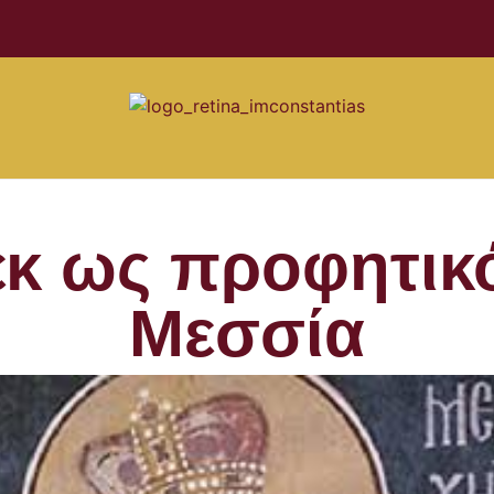
κ ως προφητικ
Μεσσία