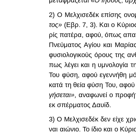
μεταφράζεται «
Ο Ιησούς, αρ
2) Ο Μελ­χι­σε­δέκ ε­πί­σης ο­ν
τος»
(Ε­βρ. 7, 3). Και ο Κύ­ριο
ρίς πα­τέ­ρα, α­φού, ό­πως α­πα
Πνεύ­μα­τος Α­γί­ου και Μα­ρί­α
φυ­σιο­λο­γι­κούς ό­ρους της αν
πως λέ­γει και η υ­μνο­λο­γί­α τ
Του φύ­ση, α­φού ε­γεν­νή­θη μό
κα­τά τη θεί­α φύ­ση Του, α­φο
γή­σε­ται»
, α­να­φω­νεί ο προ­φ
εκ σπέρ­μα­τος Δαυ­ίδ.
3) Ο Μελ­χι­σε­δέκ δεν εί­χε χρι
ναι αι­ώ­νιο.
Το ί­διο και ο Κύ­ριο