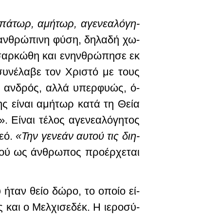
πά­τωρ, α­μή­τωρ, α­γε­νε­α­λό­γη­
ν­θρώ­πι­νη φύ­ση, δη­λα­δή χω­
σαρ­κώ­θη και ε­νην­θρώπη­σε εκ
 συ­νέ­λα­βε τον Χρι­στό με τους
α αν­δρός, αλ­λά υ­περ­φυ­ώς, ό­
ης εί­ναι α­μή­τωρ κα­τά τη Θεί­α
ί­ναι τέ­λος α­γε­νε­α­λό­γη­τος
ε­ό.
«Την γε­νε­άν αυτού τις δι­η­
φού ως άν­θρω­πος προ­έρ­χε­ται
 ή­ταν θεί­ο δώ­ρο, το ο­ποί­ο εί­
ς και ο Μελ­χι­σε­δέκ. Η ιε­ρο­σύ­