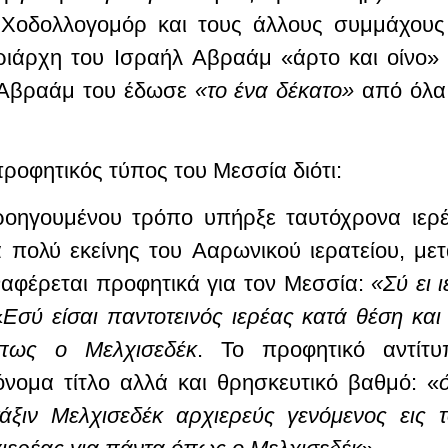
 Χοδολλογομόρ και τους άλλους συμμάχους 
ριάρχη του Ισραήλ Αβραάμ «άρτο και οίνο» 
 Αβραάμ του έδωσε
«το ένα δέκατο»
από όλα 
ροφητικός τύπος του Μεσσία διότι:
προηγουμένου τρόπο
υπήρξε ταυτόχρονα ιερέ
τά πολύ εκείνης του Ααρωνικού ιερατείου, μ
αφέρεται προφητικά για τον Μεσσία:
«Σύ ει 
«
Εσύ είσαι παντοτεινός ιερέας κατά θέση κα
όπως ο Μελχισεδέκ
. Το προφητικό αντίτυ
νομα τίτλο αλλά και θρησκευτικό βαθμό: «
τάξιν Μελχισεδέκ αρχιερεύς γενόμενος εις 