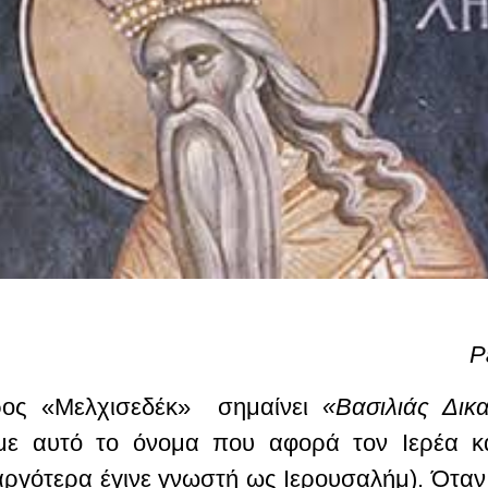
Ρ
ρος «Μελχισεδέκ» σημαίνει
«Βασιλιάς Δικ
ε αυτό το όνομα που αφορά τον Ιερέα κ
 αργότερα έγινε γνωστή ως Ιερουσαλήμ). Ότα