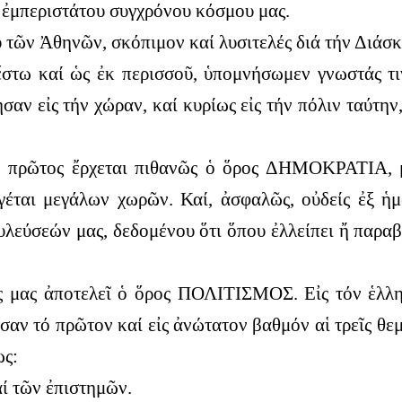
ῦ ἐμπεριστάτου συγχρόνου κόσμου μας.
υ τῶν Ἀθηνῶν, σκόπιμον καί λυσιτελές διά τήν Διάσ
 ἔστω καί ὡς ἐκ περισσοῦ, ὑπομνήσωμεν γνωστάς τιν
αν εἰς τήν χώραν, καί κυρίως εἰς τήν πόλιν ταύτην
ν πρῶτος ἔρχεται πιθανῶς ὁ ὅρος ΔΗΜΟΚΡΑΤΙΑ, 
γέται μεγάλων χωρῶν. Καί, ἀσφαλῶς, οὐδείς ἐξ ἡμ
υλεύσεών μας, δεδομένου ὅτι ὅπου ἐλλείπει ἤ παραβ
ς μας ἀποτελεῖ ὁ ὅρος ΠΟΛΙΤΙΣΜΟΣ. Εἰς τόν ἑλλην
ν τό πρῶτον καί εἰς ἀνώτατον βαθμόν αἱ τρεῖς θεμ
ως:
αί τῶν ἐπιστημῶν.