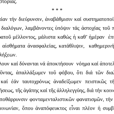
στορίας.
* * *
αν τήν διεύρυνσιν, ἀναβάθμισιν καί συστηματοπο
διαλόγων, λαμβάνοντες ὑπόψιν τάς ἀστοχίας τοῦ 
ατοῦ μέλλοντος, μάλιστα καθώς ἡ καθ’ ἡμέραν ἐπ
ῆς αἰσθήματα ἀνασφαλείας, κατάθλιψιν, καθημεριν
λήξεων.
ίλουν καί δύνανται νά ἀποκτήσουν νόημα καί ἀποτελ
ντας, ἀπαλλάξωμεν τοῦ φόβου, ὅτι διά τῶν δια
 καί ἐάν ταυτοχρόνως ἀναδείξωμεν πειστικῶς τ
σεως, τῆς ἀγάπης καί τῆς ἀλληλεγγύης, διά τήν κοιν
ἀποθάρρυνσιν φονταμενταλιστικῶν φανατισμῶν, τήν 
οινωνίαν, ὅπου ἀναπόφευκτος εἶναι πλέον ἡ συμβ