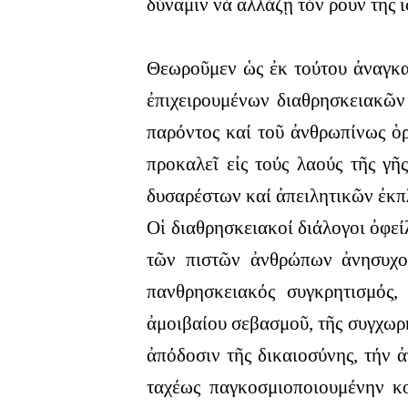
δύναμιν νά ἄλλάζῃ τόν ροῦν τῆς ἱ
Θεωροῦμεν ὡς ἐκ τούτου ἀναγκαί
ἐπιχειρουμένων διαθρησκειακῶν 
παρόντος καί τοῦ ἀνθρωπίνως ὁρ
προκαλεῖ εἰς τούς λαούς τῆς γ
δυσαρέστων καί ἀπειλητικῶν ἐκπ
Οἱ διαθρησκειακοί διάλογοι ὀφε
τῶν πιστῶν ἀνθρώπων ἀνησυχοῦ
πανθρησκειακός συγκρητισμός,
ἀμοιβαίου σεβασμοῦ, τῆς συγχωρή
ἀπόδοσιν τῆς δικαιοσύνης, τήν 
ταχέως παγκοσμιοποιουμένην κ