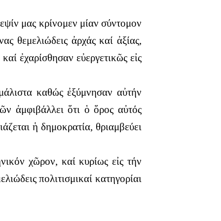
κεψίν μας κρίνομεν μίαν σύντομον
ας θεμελιώδεις ἀρχάς καί ἀξίας,
, καί ἐχαρίσθησαν εὐεργετικῶς εἰς
μάλιστα καθώς ἐξύμνησαν αὐτήν
ῶν ἀμφιβάλλει ὅτι ὁ ὅρος αὐτός
ιάζεται ἡ δημοκρατία, θριαμβεύει
ικόν χῶρον, καί κυρίως εἰς τήν
ελιώδεις πολιτισμικαί κατηγορίαι