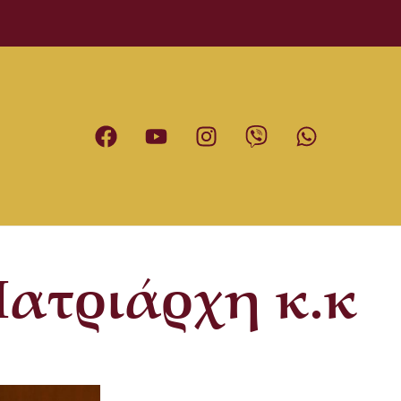
Πατριάρχη κ.κ