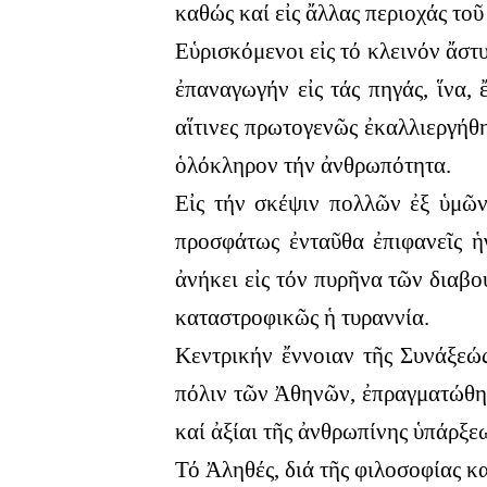
καθώς καί εἰς ἄλλας περιοχάς το
Εὑρισκόμενοι εἰς τό κλεινόν ἄστ
ἐπαναγωγήν εἰς τάς πηγάς, ἵνα,
αἵτινες πρωτογενῶς ἐκαλλιεργήθησ
ὁλόκληρον τήν ἀνθρωπότητα.
Εἰς τήν σκέψιν πολλῶν ἐξ ὑμῶ
προσφάτως ἐνταῦθα ἐπιφανεῖς ἡ
ἀνήκει εἰς τόν πυρῆνα τῶν διαβο
καταστροφικῶς ἡ τυραννία.
Κεντρικήν ἔννοιαν τῆς Συνάξεώ
πόλιν τῶν Ἀθηνῶν, ἐπραγματώθησα
καί ἀξίαι τῆς ἀνθρωπίνης ὑπάρξε
Τό Ἀληθές, διά τῆς φιλοσοφίας κ