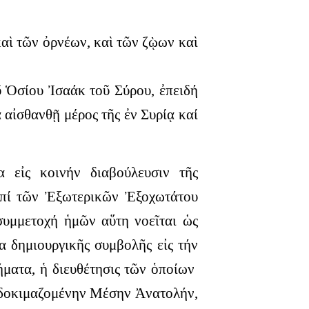
αὶ τῶν ὀρνέων, καὶ τῶν ζῲων καὶ
ῦ Ὁσίου Ἰσαάκ τοῦ Σύρου, ἐπειδή
 αἰσθανθῇ μέρος τῆς ἐν Συρίᾳ καί
α εἰς κοινήν διαβούλευσιν τῆς
ἐπί τῶν Ἐξωτερικῶν Ἐξοχωτάτου
υμμετοχή ἡμῶν αὕτη νοεῖται ὡς
α δημιουργικῆς συμβολῆς εἰς τήν
ήματα, ἡ διευθέτησις τῶν ὁποίων
ς δοκιμαζομένην Μέσην Ἀνατολήν,