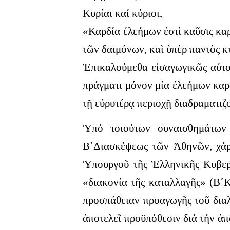
Κυρίαι καί κύριοι,
«Καρδία ἐλεήμων ἐστὶ καῦσις καρ
τῶν δαιμόνων, καὶ ὑπὲρ παντὸς κ
Ἐπικαλούμεθα εἰσαγωγικῶς αὐτού
πράγματι μόνον μία ἐλεήμων καρδ
τῇ εὐρυτέρᾳ περιοχῇ διαδραματιζ
Ὑπό τοιούτων συναισθημάτων δ
Β΄Διασκέψεως τῶν Ἀθηνῶν, χάρ
Ὑπουργοῦ τῆς Ἑλληνικῆς Κυβερ
«διακονία τῆς καταλλαγῆς» (Β΄Κ
προσπάθειαν προαγωγῆς τοῦ διαλ
ἀποτελεῖ προϋπόθεσιν διά τήν ἀ