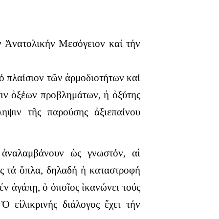
τήν Ἀνατολικήν Μεσόγειον καί τήν
τό πλαίσιον τῶν ἁρμοδιοτήτων καί
σιν ὀξέων προβλημάτων, ἡ ὀξύτης
ληψιν τῆς παρούσης ἀξιεπαίνου
 ἀναλαμβάνουν ὡς γνωστόν, αἱ
ος τά ὅπλα, δηλαδή ἡ καταστροφή
ἐν ἀγάπῃ, ὁ ὁποῖος ἱκανώνει τούς
Ὁ εἰλικρινής διάλογος ἔχει τήν