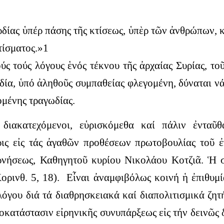
δίας ὑπέρ πάσης τῆς κτίσεως,
ὑπὲρ τῶν ἀνθρώπων, κ
τίσματος.»
1
ς τούς λόγους ἑνός τέκνου τῆς ἀρχαίας Συρίας, το
ία, ὑπό ἀληθοῦς συμπαθείας φλεγομένη, δύναται νά
ομένης τραγωδίας.
ιακατεχόμενοι, εὑρισκόμεθα καί πάλιν ἐνταῦθ
ις εἰς τάς ἀγαθῶν προθέσεων πρωτοβουλίας τοῦ 
νήσεως, Καθηγητοῦ κυρίου Νικολάου Κοτζιᾶ. Ἡ σ
ορινθ. 5, 18). Εἶναι ἀναμφιβόλως κοινή ἡ ἐπιθυμί
όγου διά τά διαθρησκειακά καί διαπολιτισμικά ζητ
ποκατάστασιν εἰρηνικῆς συνυπάρξεως εἰς τήν δεινῶ