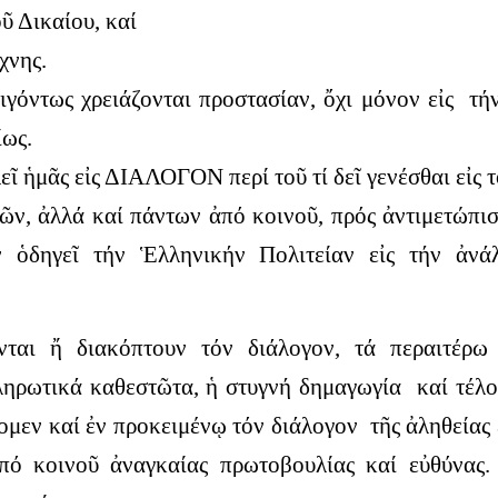
ῦ Δικαίου, καί
χνης.
πειγόντως χρειάζονται προστασίαν, ὄχι μόνον εἰς 
ως.
ῖ ἡμᾶς εἰς ΔΙΑΛΟΓΟΝ περί τοῦ τί δεῖ γενέσθαι εἰς 
ῶν, ἀλλά καί πάντων ἀπό κοινοῦ, πρός ἀντιμετώπι
 ὁδηγεῖ τήν Ἑλληνικήν Πολιτείαν εἰς τήν ἀνά
ται ἤ διακόπτουν τόν διάλογον, τά περαιτέρω
κληρωτικά καθεστῶτα, ἡ στυγνή δημαγωγία καί τέλ
νομεν καί ἐν προκειμένῳ τόν διάλογον τῆς ἀληθείας 
ό κοινοῦ ἀναγκαίας πρωτοβουλίας καί εὐθύνας. 