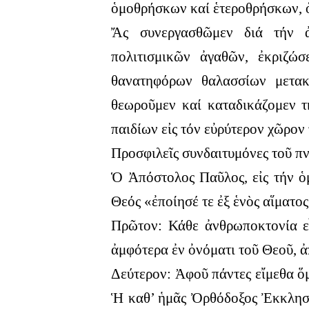
ὁμοθρήσκων καί ἑτεροθρήσκων, ὁ
Ἄς συνεργασθῶμεν διά τήν ἀ
πολιτισμικῶν ἀγαθῶν, ἐκριζώ
θανατηφόρων θαλασσίων μετακ
θεωροῦμεν καί καταδικάζομεν τ
παιδίων εἰς τόν εὐρύτερον χῶρον
Προσφιλεῖς συνδαιτυμόνες τοῦ π
Ὁ Ἀπόστολος Παῦλος, εἰς τήν ὁμ
Θεός «ἐποίησέ τε ἐξ ἑνὸς αἵματος
Πρῶτον: Κάθε ἀνθρωποκτονία εἶ
ἀμφότερα ἐν ὀνόματι τοῦ Θεοῦ, 
Δεύτερον: Ἀφοῦ πάντες εἴμεθα ὅμ
Ἡ καθ’ ἡμᾶς Ὀρθόδοξος Ἐκκλησία