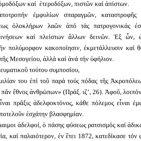
μοδόξων καί ἑτεροδόξων, πιστῶν καί ἀπίστων.
ποτροπήν ἐμφυλίων σπαραγμῶν, καταστροφῆς 
σεως ὁλοκλήρων λαῶν ἀπό τάς πατρογονικάς ἐσ
ινήσεων καί πλείστων ἄλλων δεινῶν. Ἐξ ὧν, 
ήν πολύμορφον κακοποίησιν, ἐκμετάλλευσιν καί θ
 τῆς Μεσογείου, ἀλλά καί ἀνά τήν ὑφήλιον.
νευματικοῦ τούτου συμποσίου,
ιλίαν του ἐπί τοῦ παρά τούς πόδας τῆς Ἀκροπόλε
 πᾶν ἔθνος ἀνθρώπων» (Πράξ. ιζ’, 26). Ἀφοῦ, λοιπόν,
ναι πρᾶξις ἀδελφοκτόνος, κάθε πόλεμος εἶναι ἐμ
ἀποτελοῦν ἐσχάτην βλασφημίαν.
αιμοι ἀδελφοί, ὁ πάσης φύσεως ρατσισμός καί ἀδικα
, καί παλαιότερον, ἐν ἔτει 1872, κατεδίκασε τόν 