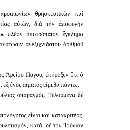
προαιωνίων θρησκευτικῶν καί
τίας αὐτῶν, διά τήν ἀποφυγήν
ὡς πλέον ἀποτρόπαιον ἔγκλημα
ανάτωσιν ἀνεξιχνιάστου ἀριθμοῦ
ως Ἀρείου Πάγου, ἐκήρυξεν ὅτι ὁ
 ἐξ ἑνὸς αἵματος εἴμεθα πάντες,
φύλιος σπαραγμός. Τελούμενα δέ
ιολόγητος εἶναι καί κατακριτέος.
φυλετισμόν, κατά δέ τόν Ἰούνιον