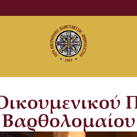
Οικουμενικού 
Βαρθολομαίου