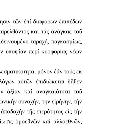
ίησιν τῶν ἐπί διαφόρων ἐπιπέδων
παρελθόντος καί τάς ἀνάγκας τοῦ
ιδεινουμένη ταραχή, παγκοσμίως,
ήν ὑποψίαν περί κυοφορίας νέων
εσματικότητα, μόνον ἐάν τούς ἐκ
λόγων αὐτῶν ἐπιδιώκεται δῆθεν
ήν ἀξίαν καί ἀναγκαιότητα τοῦ
ωνικήν συνοχήν, τήν εἰρήνην, τήν
ἀποδοχήν τῆς ἑτερότητος εἰς τήν
ίωσις ὁμοεθνῶν καί ἀλλοεθνῶν,