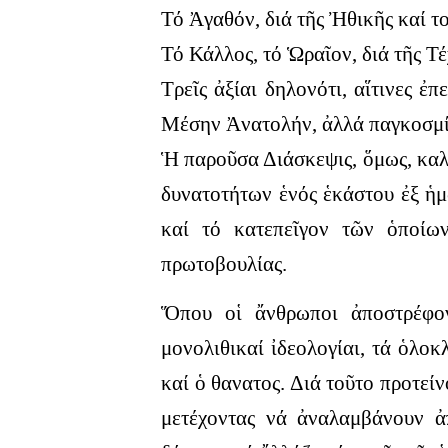
Τό Ἀγαθόν, διά τῆς Ἠθικῆς καί το
Τό Κάλλος, τό Ὡραῖον, διά τῆς Τέ
Τρεῖς ἀξίαι δηλονότι, αἵτινες ἐ
Μέσην Ἀνατολήν, ἀλλά παγκοσμί
Ἡ παροῦσα Διάσκεψις, ὅμως, καλε
δυνατοτήτων ἑνός ἑκάστου ἐξ ἡμ
καί τό κατεπεῖγον τῶν ὁποίων
πρωτοβουλίας.
Ὅπου οἱ ἄνθρωποι ἀποστρέφον
μονολιθικαί ἰδεολογίαι, τά ὁλο
καί ὁ θανατος. Διά τοῦτο προτεί
μετέχοντας νά ἀναλαμβάνουν ἀπ