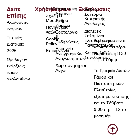
Δείτε
Χρήσιμα
Σύνδεσμοι
Κείμενα
Πνευματική
Εκδηλώσεις
Διεθνή
Διακονία
Συνέδρια
Επίσης
Σχολή Β.
Κυπριακής
Μουσικής
Άρθρα-
Ακολουθίες
Αγιολογίας
Κείμενα
Πανηγύρεις
ενοριών
Διαλέξεις
ναών
Εορτολόγιο
Σαλαμίνιου
&
Τυπικές
Cookie
Τα Γραφεία είναι
Ελεύθερου
Εκδηλώσεις
Policy
Διατάξεις
Πανεπιστημίου
ανοικτά Δευτέρα-
Ερμηνεία
2026
Επικοινωνία
Κληρικολαϊκές
Παρασκευή 8:30
Αγιογραφικών
Συνελεύσεις
Αναγνωσμάτων
Ωρολόγιον
π.μ-1:00μ.μ
Χειροτονητήριοι
ενάρξεως
Λόγοι
Το Γραφείο Αδειών
ιερών
Γάμου και
ακολουθιών
Πιστοποιητκών
Ελευθερίας
εξυπηρετεί επίσης
και το Σάββατο
9:00 π.μ – 12 το
μεσημέρι