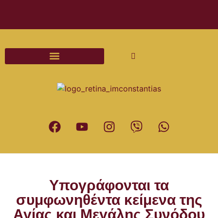
Διαδικασίες και Έντυπα Γάμου
Υπογράφονται τα
συμφωνηθέντα κείμενα της
Αγίας και Μεγάλης Συνόδου