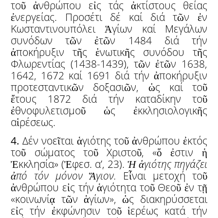
τοῦ ἀνθρώπου εἰς τάς ἀκτίστους θείας
ἐνεργείας. Προσέτι δέ καί διά τῶν ἐν
Κωσταντινουπόλει Ἁγίων καί Μεγάλων
συνόδων τῶν ἐτῶν 1484 διά τήν
ἀποκήρυξιν τῆς ἑνωτικῆς συνόδου τῆς
Φλωρεντίας (1438-1439), τῶν ἐτῶν 1638,
1642, 1672 καί 1691 διά τήν ἀποκήρυξιν
προτεσταντικῶν δοξασιῶν, ὡς καί τοῦ
ἔτους 1872 διά τήν καταδίκην τοῦ
ἐθνοφυλετισμοῦ ὡς ἐκκλησιολογικῆς
αἱρέσεως.
4.
Δέν νοεῖται ἁγιότης τοῦ ἀνθρώπου ἐκτός
τοῦ σώματος τοῦ Χριστοῦ, «ὅ ἐστιν ἡ
Ἐκκλησία» (Ἐφεσ. α’, 23).
Ἡ
ἁ
γιότης πηγάζει
ἀ
πό τόν μόνον
Ἅ
γιον.
Εἶναι μετοχή τοῦ
ἀνθρώπου εἰς τήν ἁγιότητα τοῦ Θεοῦ ἐν τῇ
«κοινωνίᾳ τῶν ἁγίων», ὡς διακηρύσσεται
εἰς τήν ἐκφώνησιν τοῦ ἱερέως κατά τήν