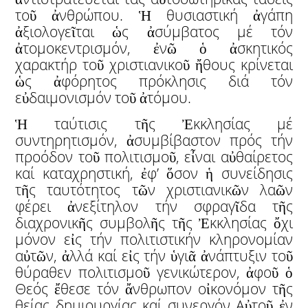
τοῦ ἀνθρώπου. Ἡ θυσιαστική ἀγάπη
ἀξιολογεῖται ὡς ἀσύμβατος μέ τόν
ἀτομοκεντρισμόν, ἐνῶ ὁ ἀσκητικός
χαρακτήρ τοῦ χριστιανικοῦ ἤθους κρίνεται
ὡς ἀφόρητος πρόκλησις διά τόν
εὐδαιμονισμόν τοῦ ἀτόμου.
Ἡ ταύτισις τῆς Ἐκκλησίας μέ
συντηρητισμόν, ἀσυμβίβαστον πρός τήν
προόδον τοῦ πολιτισμοῦ, εἶναι αὐθαίρετος
καί καταχρηστική, ἐφ’ ὅσον ἡ συνείδησις
τῆς ταυτότητος τῶν χριστιανικῶν λαῶν
φέρει ἀνεξίτηλον τήν σφραγῖδα τῆς
διαχρονικῆς συμβολῆς τῆς Ἐκκλησίας ὄχι
μόνον εἰς τήν πολιτιστικήν κληρονομίαν
αὐτῶν, ἀλλά καί εἰς τήν ὑγιᾶ ἀνάπτυξιν τοῦ
θύραθεν πολιτισμοῦ γενικώτερον, ἀφοῦ ὁ
Θεός ἔθεσε τόν ἄνθρωπον οἰκονόμον τῆς
θείας δημιουργίας καί συνεργόν Αὐτοῦ ἐν