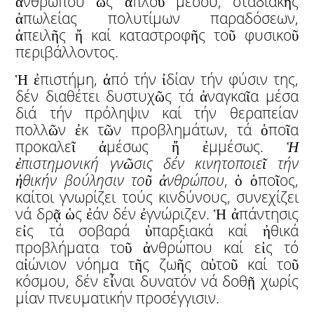
ἀνθρώπου ὡς ἁπλοῦ μέσου, σταδιακῆς
ἀπωλείας πολυτίμων παραδόσεων,
ἀπειλῆς ἤ καί καταστροφῆς τοῦ φυσικοῦ
περιβάλλοντος.
Ἡ ἐπιστήμη, ἀπό τήν ἰδίαν τήν φύσιν της,
δέν διαθέτει δυστυχῶς τά ἀναγκαῖα μέσα
διά τήν πρόληψιν καί τήν θεραπείαν
πολλῶν ἐκ τῶν προβλημάτων, τά ὁποῖα
προκαλεῖ ἀμέσως ἤ ἐμμέσως.
Ἡ
ἐ
πιστημονική γν
ῶ
σις δέν κινητοποιε
ῖ
τήν
ἠ
θικήν βούλησ
ιν το
ῦ
ἀ
νθρώπου
, ὁ ὁποῖος,
καίτοι γνωρίζει τούς κινδύνους, συνεχίζει
νά δρᾷ ὡς ἐάν δέν ἐγνώριζεν. Ἡ ἀπάντησις
εἰς τά σοβαρά ὑπαρξιακά καί ἠθικά
προβλήματα τοῦ ἀνθρώπου καί εἰς τό
αἰώνιον νόημα τῆς ζωῆς αὐτοῦ καί τοῦ
κόσμου, δέν εἶναι δυνατόν νά δοθῇ χωρίς
μίαν πνευματικήν προσέγγισιν.