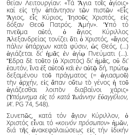
θείαν Λειτουργίαν: «Τά Ἅγια τοῖς ἁγίοις»
καί εἰς τήν ἀπάντησιν τῶν πιστῶν «Εἷς
Ἅγιος, εἷς Κύριος, Ἰησοῦς Χριστός, εἰς
δόξαν Θεοῦ Πατρός. Ἀμήν». Ὑπό τό
πνεῦμα αὐτό, ὁ ἅγιος Κύριλλος
Ἀλεξανδρείας τονίζει ὅτι ὁ Χριστός, «ἅγιος
πάλιν ὑπάρχων κατὰ φύσιν, ὡς Θεός, (…)
ἁγιάζεται δι’ ἡμᾶς ἐν ἁγίῳ Πνεύματι (…).
Ἔδρα δὲ τοῦτο (ὁ Χριστός) δι’ ἡμᾶς, οὐ δι’
ἑαυτόν, ἵνα ἐξ αὐτοῦ καὶ ἐν αὐτῷ δή, πρώτῳ
δεξαμένου τοῦ πράγματος (= ἁγιασμοῦ)
τὴν ἀρχήν, εἰς ἅπαν οὕτω τὸ γένος ἡ τοῦ
ἁγιάζεσθαι λοιπὸν διαβαίνοι χάρις»
(
Ὑ
πόμνημα ε
ἰ
ς τό κατά
Ἰ
ωάννην Ε
ὐ
αγγέλιον,
ΙΑ
’. PG 74, 548).
Συνεπῶς, κατά τόν ἅγιον Κύριλλον, ὁ
Χριστός εἶναι τό «
κοινόν πρόσωπον
» ἡμῶν,
διά τῆς ἀνακεφαλαιώσεως εἰς τήν ἰδικήν