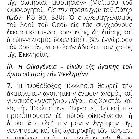
τῆς σωτηρίας μυστήριον» (Μαξίμου τοῦ
Ὁμολογητοῦ,
Ε
ἰ
ς τήν προσευχήν
το
ῦ
Πάτερ
ἡ
μ
ῶ
ν.
PG 90, 880). Ὁ ἐπανευαγγελισμός
τοῦ λαοῦ τοῦ Θεοῦ εἰς τάς συγχρόνους
ἐκκοσμικευμένας κοινωνίας, ὡς ἐπίσης καί
ὁ εὐαγγελισμός ὅσων εἰσέτι δέν ἐγνώρισαν
τόν Χριστόν, ἀποτελοῦν ἀδιάλειπτον χρέος
τῆς Ἐκκλησίας.
ΙΙI.
Ἡ
Ο
ἰ
κογένεια – ε
ἰ
κών τ
ῆ
ς
ἀ
γάπης το
ῦ
Χριστο
ῦ
πρός τήν
Ἐ
κκλησίαν
7.
Ἡ Ὀρθόδοξος Ἐκκλησία θεωρεῖ τήν
ἀκατάλυτον ἀγαπητικήν ἕνωσιν ἀνδρός καί
γυναικός «
μυστήριον μέγα…
εἰς Χριστόν καί
εἰς τήν Ἐκκλησίαν», (Ἐφεσ. ε’, 32) καί τήν
προκύπτουσαν ἐξ αὐτοῦ οἰκογένειαν, ἡ
ὁποία ἀποτελεῖ τήν μόνην ἐγγύησιν τῆς
γεννήσεως καί τῆς ἀνατροφῆς τῶν τέκνων,
συμφώνως πρός τό σχέδιον τῆς θείας