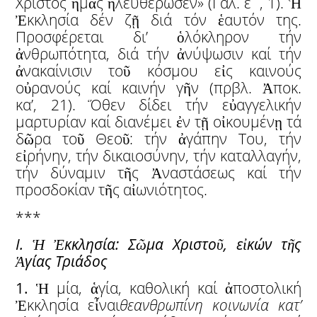
Χριστός ἡμᾶς ἠλευθέρωσεν» (Γαλ. ε´, 1). Ἡ
Ἐκκλησία δέν ζῇ διά τόν ἑαυτόν της.
Προσφέρεται δι’ ὁλόκληρον τήν
ἀνθρωπότητα, διά τήν ἀνύψωσιν καί τήν
ἀνακαίνισιν τοῦ κόσμου εἰς καινούς
οὐρανούς καί καινήν γῆν (πρβλ. Ἀποκ.
κα’, 21). Ὅθεν δίδει τήν εὐαγγελικήν
μαρτυρίαν καί διανέμει ἐν τῇ οἰκουμένῃ τά
δῶρα τοῦ Θεοῦ: τήν ἀγάπην Του, τήν
εἰρήνην, τήν δικαιοσύνην, τήν καταλλαγήν,
τήν δύναμιν τῆς Ἀναστάσεως καί τήν
προσδοκίαν τῆς αἰωνιότητος.
***
I.
Ἡ
Ἐ
κκλησία: Σ
ῶ
μα Χριστο
ῦ
, ε
ἰ
κών τ
ῆ
ς
Ἁ
γίας Τριάδος
1.
Ἡ μία, ἁγία, καθολική καί ἀποστολική
Ἐκκλησία εἶναι
θεανθρωπίνη κοινωνία κατ’