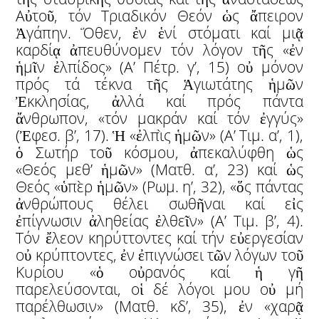
Αὐτοῦ, τόν Τριαδικόν Θεόν ὡς ἄπειρον
Ἀγάπην. Ὅθεν, ἐν ἑνί στόματι καί μιᾷ
καρδίᾳ ἀπευθύνομεν τόν λόγον τῆς «ἐν
ἡμῖν ἐλπίδος» (Α’ Πέτρ. γ’, 15) οὐ μόνον
πρός τά τέκνα τῆς Ἁγιωτάτης ἡμῶν
Ἐκκλησίας, ἀλλά καί πρός πάντα
ἄνθρωπον, «τόν μακράν καί τόν ἐγγύς»
(Ἐφεσ. β’, 17). Ἡ «ἐλπὶς ἡμῶν» (Α’ Τιμ. α’, 1),
ὁ Σωτήρ τοῦ κόσμου, ἀπεκαλύφθη ὡς
«Θεός μεθ’ ἡμῶν» (Ματθ. α’, 23) καί ὡς
Θεός «ὑπὲρ ἡμῶν» (Ρωμ. η’, 32), «ὅς πάντας
ἀνθρώπους θέλει σωθῆναι καί εἰς
ἐπίγνωσιν ἀληθείας ἐλθεῖν» (Α’ Τιμ. β’, 4).
Τόν ἔλεον κηρύττοντες καί τήν εὐεργεσίαν
οὐ κρύπτοντες, ἐν ἐπιγνώσει τῶν λόγων τοῦ
Κυρίου «ὁ οὐρανός καί ἡ γῆ
παρελεύσονται, οἱ δέ λόγοι μου οὐ μή
παρέλθωσιν» (Ματθ. κδ’, 35), ἐν «χαρᾷ