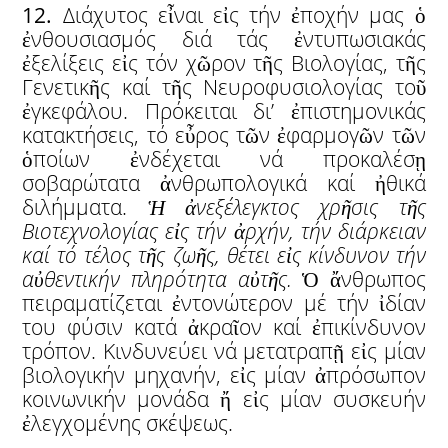
12.
Διάχυτος εἶναι εἰς τήν ἐποχήν μας ὁ
ἐνθουσιασμός διά τάς ἐντυπωσιακάς
ἐξελίξεις εἰς τόν χῶρον τῆς Βιολογίας, τῆς
Γενετικῆς καί τῆς Νευροφυσιολογίας τοῦ
ἐγκεφάλου. Πρόκειται δι’ ἐπιστημονικάς
κατακτήσεις, τό εὖρος τῶν ἐφαρμογῶν τῶν
ὁποίων ἐνδέχεται νά προκαλέσῃ
σοβαρώτατα ἀνθρωπολογικά καί ἠθικά
διλήμματα.
Ἡ
ἀ
νεξέλεγκτος χρ
ῆ
σις τ
ῆ
ς
Βιοτεχνολογίας ε
ἰ
ς τήν
ἀ
ρχήν, τήν διάρκειαν
καί τό τέλος τ
ῆ
ς ζω
ῆ
ς, θέτει ε
ἰ
ς κίνδυνον τήν
α
ὐ
θεντικήν πληρότητα α
ὐ
τ
ῆ
ς.
Ὁ ἄνθρωπος
πειραματίζεται ἐντονώτερον μέ τήν ἰδίαν
του φύσιν κατά ἀκραῖον καί ἐπικίνδυνον
τρόπον. Κινδυνεύει νά μετατραπῇ εἰς μίαν
βιολογικήν μηχανήν, εἰς μίαν ἀπρόσωπον
κοινωνικήν μονάδα ἤ εἰς μίαν συσκευήν
ἐλεγχομένης σκέψεως.