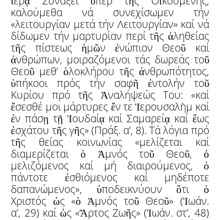
ἱερᾷ Συνάξει ὑπέρ τῆς Οἰκουμένης,
καλούμεθα νά συνεχίσωμεν τήν
«λειτουργίαν μετά τήν Λειτουργίαν» καί νά
δίδωμεν τήν μαρτυρίαν περί τῆς ἀληθείας
τῆς πίστεως ἡμῶν ἐνώπιον Θεοῦ καί
ἀνθρώπων, μοιραζόμενοι τάς δωρεάς τοῦ
Θεοῦ μεθ’ ὁλοκλήρου τῆς ἀνθρωπότητος,
ὑπήκοοι πρός τήν σαφῆ ἐντολήν τοῦ
Κυρίου πρό τῆς Ἀναλήψεώς Του: «καί
ἔσεσθέ μοι μάρτυρες ἔν τε Ἰερουσαλὴμ καί
ἐν πάσῃ τῇ Ἰουδαίᾳ καί Σαμαρείᾳ καί ἕως
ἐσχάτου τῆς γῆς» (Πράξ. α’, 8). Τά λόγια πρό
τῆς θείας κοινωνίας «μελίζεται καί
διαμερίζεται ὁ Ἀμνός τοῦ Θεοῦ, ὁ
μελιζόμενος καί μή διαιρούμενος, ὁ
πάντοτε ἐσθιόμενος καί μηδέποτε
δαπανώμενος», ὑποδεικνύουν ὅτι ὁ
Χριστός ὡς «ὁ Ἀμνός τοῦ Θεοῦ» (Ἰωάν.
α’, 29) καί ὡς «Ἄρτος Zωῆς» (Ἰωάν. στ’, 48)