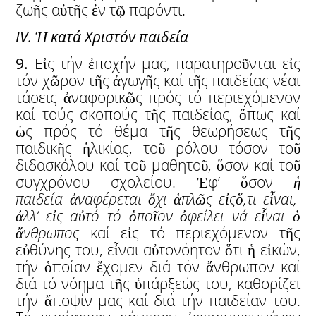
ζωῆς αὐτῆς ἐν τῷ παρόντι.
ΙV.
Ἡ
κατά Χριστόν παιδεία
9.
Εἰς τήν ἐποχήν μας, παρατηροῦνται εἰς
τόν χῶρον τῆς ἀγωγῆς καί τῆς παιδείας νέαι
τάσεις ἀναφορικῶς πρός τό περιεχόμενον
καί τούς σκοπούς τῆς παιδείας, ὅπως καί
ὡς πρός τό θέμα τῆς θεωρήσεως τῆς
παιδικῆς ἡλικίας, τοῦ ρόλου τόσον τοῦ
διδασκάλου καί τοῦ μαθητοῦ, ὅσον καί τοῦ
συγχρόνου σχολείου. Ἐφ’ ὅσον
ἡ
παιδεία
ἀ
ναφέρεται
ὄ
χι
ἁ
πλ
ῶ
ς ε
ἰ
ς
ὅ
,τι ε
ἶ
ναι,
ἀ
λλ’ ε
ἰ
ς α
ὐ
τό τό
ὁ
πο
ῖ
ον
ὀ
φείλει νά ε
ἶ
ναι
ὁ
ἄ
νθρωπος
καί εἰς τό περιεχόμενον τῆς
εὐθύνης του, εἶναι αὐτονόητον ὅτι ἡ εἰκών,
τήν ὁποίαν ἔχομεν διά τόν ἄνθρωπον καί
διά τό νόημα τῆς ὑπάρξεώς του, καθορίζει
τήν ἄποψίν μας καί διά τήν παιδείαν του.