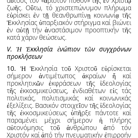
αὐτούς τόν «ἄριστον πόθον» τῆς ἐν Χριστῷ
ζωῆς. Οὕτω, τό χριστεπώνυμον πλήρωμα
εὑρίσκει ἐν τῇ θεανθρωπίνῃ κοινωνίᾳ τῆς
Ἐκκλησίας ὑπαρξιακόν στήριγμα καί βιώνει
ἐν αὐτῇ τήν ἀναστάσιμον προοπτικήν τῆς
κατά χάριν θεώσεως.
V.
Ἡ
Ἐ
κκλησία
ἐ
νώπιον τ
ῶ
ν συγχρόνων
προκλήσεων
10.
Ἡ Ἐκκλησία τοῦ Χριστοῦ εὑρίσκεται
σήμερον ἀντιμέτωπος ἀκραίων ἤ καί
προκλητικῶν ἐκφράσεων τῆς ἰδεολογίας
τῆς ἐκκοσμικεύσεως, ἐνδιαθέτων εἰς τάς
πολιτικάς, πολιτισμικάς καί κοινωνικάς
ἐξελίξεις. Βασικόν στοιχεῖον τῆς ἰδεολογίας
τῆς ἐκκοσμικεύσεως ὑπῆρξε πάντοτε καί
παραμένει μέχρι σήμερον ἡ πλήρης
αὐτονόμησις τοῦ ἀνθρώπου ἀπό τόν
Χριστόν καί ἀπό τήν πνευματικήν ἐπιρροήν