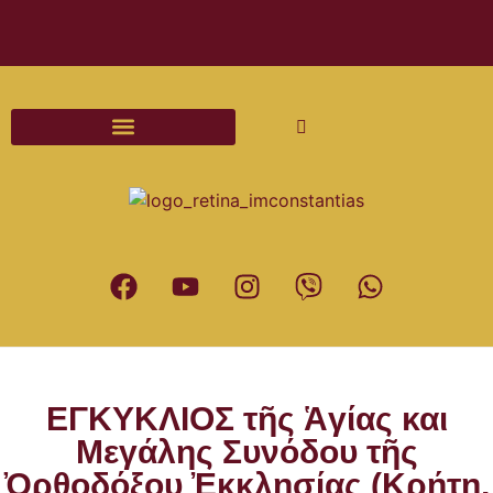
Διαδικασίες και Έντυπα Γάμου
ΕΓΚΥΚΛΙΟΣ τῆς Ἁγίας και
Μεγάλης Συνόδου τῆς
Ὀρθοδόξου Ἐκκλησίας (Κρήτη,