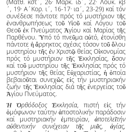
(Ματθ. κστ´, 26· Μάρκ. ιδ´, 22· Λουκ. κβ
´, 19· Α´Κορ. ι´, 16-17· ια´, 23-29) καί τόν
συνέδεσε πάντοτε πρός τό μυστήριον τῆς
ἐνανθρωπήσεως τοῦ Υἱοῦ καί Λόγου τοῦ
Θεοῦ ἐκ Πνεύματος Ἁγίου καί Μαρίας τῆς
Παρθένου. Ὑπό τό πνεῦμα αὐτό, ἐτονίσθη
πάντοτε ἡ ἄρρηκτος σχέσις τόσον τοῦ ὅλου
μυστηρίου τῆς ἐν Χριστῷ θείας Οἰκονομίας
πρός τό μυστήριον τῆς Ἐκκλησίας, ὅσον
καί τοῦ μυστηρίου τῆς Ἐκκλησίας πρός τό
μυστήριον τῆς θείας Εὐχαριστίας, ἡ ὁποία
βεβαιοῦται συνεχῶς εἰς τήν μυστηριακήν
ζωήν τῆς Ἐκκλησίας διά τῆς ἐνεργείας τοῦ
Ἁγίου Πνεύματος.
Ἡ
Ὀ
ρθόδοξος
Ἐ
κκλησία
, πιστή εἰς τήν
ὁμόφωνον ταύτην ἀποστολικήν παράδοσιν
καί μυστηριακήν ἐμπειρίαν,
ἀ
ποτελε
ῖ
τή
ν
α
ὐ
θεντικήν συνέχειαν τ
ῆ
ς μι
ᾶ
ς,
ἁ
γίας,