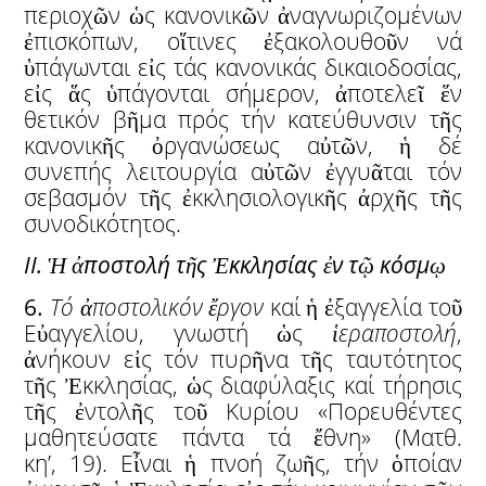
περιοχῶν ὡς κανονικῶν ἀναγνωριζομένων
ἐπισκόπων, οἵτινες ἐξακολουθοῦν νά
ὑπάγωνται εἰς τάς κανονικάς δικαιοδοσίας,
εἰς ἅς ὑπάγονται σήμερον, ἀποτελεῖ ἕν
θετικόν βῆμα πρός τήν κατεύθυνσιν τῆς
κανονικῆς ὀργανώσεως αὐτῶν, ἡ δέ
συνεπής λειτουργία αὐτῶν ἐγγυᾶται τόν
σεβασμόν τῆς ἐκκλησιολογικῆς ἀρχῆς τῆς
συνοδικότητος.
ΙΙ.
Ἡ
ἀ
ποστολή τ
ῆ
ς
Ἐ
κκλησίας
ἐ
ν τ
ῷ
κόσμ
ῳ
6.
Τό
ἀ
ποστολικόν
ἔ
ργον
καί ἡ ἐξαγγελία τοῦ
Εὐαγγελίου, γνωστή ὡς
ἱ
εραποστολή
,
ἀνήκουν εἰς τόν πυρῆνα τῆς ταυτότητος
τῆς Ἐκκλησίας, ὡς διαφύλαξις καί τήρησις
τῆς ἐντολῆς τοῦ Κυρίου «Πορευθέντες
μαθητεύσατε πάντα τά ἔθνη» (Ματθ.
κη’, 19). Εἶναι ἡ πνοή ζωῆς, τήν ὁποίαν