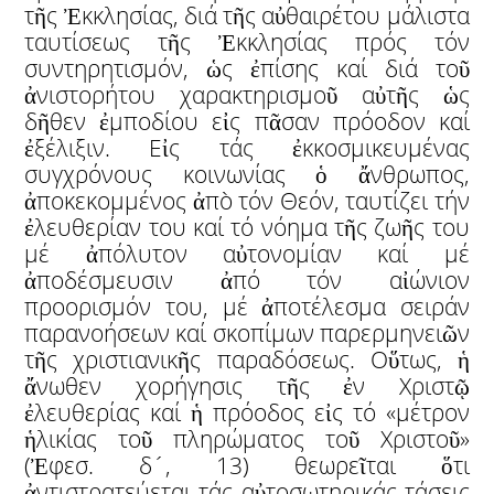
τῆς Ἐκκλησίας, διά τῆς αὐθαιρέτου μάλιστα
ταυτίσεως τῆς Ἐκκλησίας πρός τόν
συντηρητισμόν, ὡς ἐπίσης καί διά τοῦ
ἀνιστορήτου χαρακτηρισμοῦ αὐτῆς ὡς
δῆθεν ἐμποδίου εἰς πᾶσαν πρόοδον καί
ἐξέλιξιν. Εἰς τάς ἐκκοσμικευμένας
συγχρόνους κοινωνίας ὁ ἄνθρωπος,
ἀποκεκομμένος ἀπὸ τόν Θεόν, ταυτίζει τήν
ἐλευθερίαν του καί τό νόημα τῆς ζωῆς του
μέ ἀπόλυτον αὐτονομίαν καί μέ
ἀποδέσμευσιν ἀπό τόν αἰώνιον
προορισμόν του, μέ ἀποτέλεσμα σειράν
παρανοήσεων καί σκοπίμων παρερμηνειῶν
τῆς χριστιανικῆς παραδόσεως. Οὕτως, ἡ
ἄνωθεν χορήγησις τῆς ἐν Χριστῷ
ἐλευθερίας καί ἡ πρόοδος εἰς τό «μέτρον
ἡλικίας τοῦ πληρώματος τοῦ Χριστοῦ»
(Ἐφεσ. δ´, 13) θεωρεῖται ὅτι
ἀντιστρατεύεται τάς αὐτοσωτηρικάς τάσεις