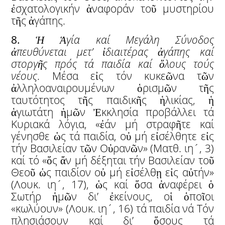
ἐσχατολογικήν ἀναφοράν τοῦ μυστηρίου
τῆς ἀγάπης.
8.
Ἡ
Ἁ
γία
καί Μεγάλη Σύνοδος
ἀ
πευθύνεται
μετ’
ἰ
διαιτέρας
ἀ
γάπης καί
στοργ
ῆ
ς
πρός
τά παιδία καί
ὅ
λους τούς
νέους
. Μέσα εἰς τόν κυκεῶνα τῶν
ἀλληλοαναιρουμένων ὁρισμῶν τῆς
ταυτότητος τῆς παιδικῆς ἡλικίας, ἡ
ἁγιωτάτη ἡμῶν Ἐκκλησία προβάλλει τά
Κυριακά λόγια, «ἐάν μή στραφῆτε καί
γένησθε ὡς τά παιδία, οὐ μή εἰσέλθητε εἰς
τήν Βασιλείαν τῶν Οὐρανῶν» (Ματθ. ιη´, 3)
καί τό «ὅς ἄν μή δέξηται τήν Βασιλείαν τοῦ
Θεοῦ ὡς παιδίον οὐ μή εἰσέλθῃ εἰς αὐτήν»
(Λουκ. ιη´, 17), ὡς καί ὅσα ἀναφέρει ὁ
Σωτήρ ἡμῶν δι’ ἐκείνους, οἱ ὁποῖοι
«κωλύουν» (Λουκ. ιη´, 16) τά παιδία νά Τόν
πλησιάσουν καί δι’ ὅσους τά