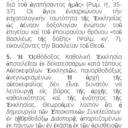
διά τοῦ ἀγαπήσαντος ἡμᾶς» (Ρωμ. η’, 35-
37). Οἱ ἅγιοι ἐνσαρκώνουν τήν
ἐσχατολογικήν ταυτότητα τῆς Ἐκκλησίας
ὡς ἀέναον δοξολογίαν ἐνώπιον τοῦ
ἐπιγείου καί τοῦ ἐπουρανίου θρόνου «τοῦ
Βασιλέως τῆς δόξης» (Ψαλμ. κγ’, 7),
εἰκονίζοντες τήν Βασιλείαν τοῦ Θεοῦ.
5.
Ἡ Ὀρθόδοξος Καθολική Ἐκκλησία
ἀποτελεῖται ἐκ δεκατεσσάρων κατά τόπους
Αὐτοκεφάλων Ἐκκλησιῶν, πανορθοδόξως
ἀνεγνωρισμένων. Ἡ ἀρχή τῆς
αὐτοκεφαλίας δέν εἶναι δυνατόν νά
λειτουργῇ εἰς βάρος τῆς ἀρχῆς τῆς
καθολικότητος καί τῆς ἑνότητος τῆς
Ἐκκλησίας. Θεωροῦμεν λοιπόν ὅτι
ἡ
δημιουργία τ
ῶ
ν
Ἐ
πισκοπικ
ῶ
ν Συνελεύσεων
ἐ
ν τ
ῇ
Ὀ
ρθοδόξ
ῳ
Διασπορ
ᾷ
, ἀπαρτιζομένων
ἐκ πάντων τῶν ἐν ἑκάστῃ ἐκ τῶν ὁρισθεισῶν