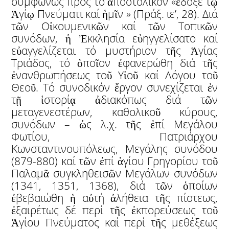
συμφώνως πρός τό ἀποστολικόν «ἔδοξε τῷ
Ἁγίῳ Πνεύματι καί ἡμῖν » (Πράξ. ιε’, 28). Διά
τῶν Οἰκουμενικῶν καί τῶν Τοπικῶν
συνόδων, ἡ Ἐκκλησία εὐηγγελίσατο καί
εὐαγγελίζεται τό μυστήριον τῆς Ἁγίας
Τριάδος, τό ὁποῖον ἐφανερώθη διά τῆς
ἐνανθρωπήσεως τοῦ Υἱοῦ καί Λόγου τοῦ
Θεοῦ. Τό συνοδικόν ἔργον συνεχίζεται ἐν
τῇ ἱστορίᾳ ἀδιακόπως διά τῶν
μεταγενεστέρων, καθολικοῦ κύρους,
συνόδων – ὡς λ.χ. τῆς ἐπί Μεγάλου
Φωτίου, Πατριάρχου
Κωνσταντινουπόλεως, Μεγάλης συνόδου
(879-880) καί τῶν ἐπί ἁγίου Γρηγορίου τοῦ
Παλαμᾶ συγκληθεισῶν Μεγάλων συνόδων
(1341, 1351, 1368), διά τῶν ὁποίων
ἐβεβαιώθη ἡ αὐτή ἀλήθεια τῆς πίστεως,
ἐξαιρέτως δέ περί τῆς ἐκπορεύσεως τοῦ
Ἁγίου Πνεύματος καί περί τῆς μεθέξεως