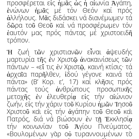
προσφέρεται εἰς ἡμᾶς ὡς ἡ αἰωνία Ἀγάπη,
ἑνώνων ἡμᾶς μέ τόν Θεόν καί πρός
ἀλλήλους. Μᾶς διδάσκει νά διανέμωμεν τά
δῶρα τοῦ Θεοῦ καί νά προσφέρωμεν τόν
ἑαυτόν μας πρός πάντας μέ χριστοειδῆ
τρόπον.
Ἡ ζωή τῶν χριστιανῶν εἶναι ἀψευδής
μαρτυρία τῆς ἐν Χριστῷ ἀνακαινίσεως τῶν
πάντων – «εἴ τις ἐν Χριστῷ, καινή κτίσις· τά
ἀρχαῖα παρῆλθεν, ἰδού γέγονε καινά τά
πάντα» (Β’ Κορ. ε’, 17) καί κλῆσις πρός
πάντας τούς ἀνθρώπους προσωπικῆς
μετοχῆς ἐν ἐλευθερίᾳ εἰς τήν αἰώνιον
ζωήν, εἰς τήν χάριν τοῦ Κυρίου ἡμῶν Ἰησοῦ
Χριστοῦ καὶ εἰς τήν ἀγάπην τοῦ Θεοῦ καὶ
Πατρός, διά νά βιώσουν ἐν τῇ Ἐκκλησίᾳ
τήν κοινωνίαν τοῦ Ἁγίου Πνεύματος.
«Βουλομένων γὰρ οὐ τυραννουμένων τὸ