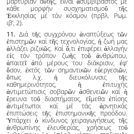
μαρτυρίαν αὐτῆς, εἶναι ἀσυμβίβαστος μέ
κάθε μορφήν συσχηματισμοῦ τῆς
Ἐκκλησίας μέ τόν κόσμον (πρβλ
.
Ρωμ.
ιβ’, 2).
11.
Διά τῆς συγχρόνου ἀναπτύξεως τῶν
ἐπιστημῶν καί τῆς τεχνολογίας, ἡ ζωή μας
ἀλλάζει ριζικῶς
.
Καί ὅ,τι ἐπιφέρει ἀλλαγήν
εἰς τόν τρόπον ζωῆς τοῦ ἀνθρώπου,
ἀπαιτεῖ ἀπό μέρους του διάκρισιν, ἐφ’
ὅσον, ἐκτός τῶν σημαντικῶν εὐεργεσιῶν,
ὅπως λ.χ. ἡ διευκόλυνσις τῆς
καθημερινότητος, ἡ ἐπιτυχής
ἀντιμετώπισις σοβαρῶν ἀσθενειῶν καί ἡ
ἔρευνα τοῦ διαστήματος, εἴμεθα ἐπίσης
ἀντιμέτωποι καί μέ τάς ἀρνητικάς
ἐπιπτώσεις τῆς ἐπιστημονικῆς προόδου.
Ὑπάρχει ὁ κίνδυνος χειραγωγήσεως τῆς
ἀνθρωπίνης ἐλευθερίας, χρήσεως τοῦ