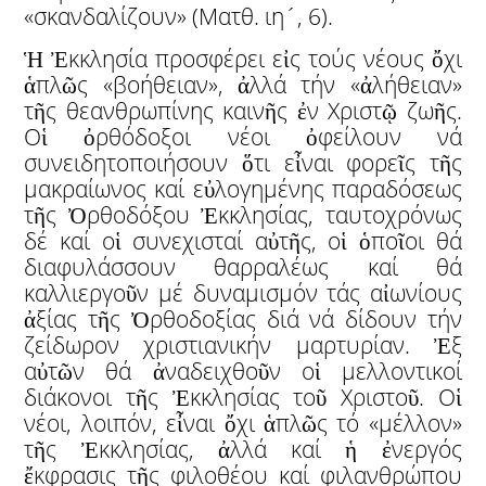
«σκανδαλίζουν» (Ματθ. ιη´, 6).
Ἡ Ἐκκλησία προσφέρει εἰς τούς νέους ὄχι
ἁπλῶς «βοήθειαν», ἀλλά τήν «ἀλήθειαν»
τῆς θεανθρωπίνης καινῆς ἐν Χριστῷ ζωῆς.
Οἱ ὀρθόδοξοι νέοι ὀφείλουν νά
συνειδητοποιήσουν ὅτι εἶναι φορεῖς τῆς
μακραίωνος καί εὐλογημένης παραδόσεως
τῆς Ὀρθοδόξου Ἐκκλησίας, ταυτοχρόνως
δέ καί οἱ συνεχισταί αὐτῆς, οἱ ὁποῖοι θά
διαφυλάσσουν θαρραλέως καί θά
καλλιεργοῦν μέ δυναμισμόν τάς αἰωνίους
ἀξίας τῆς Ὀρθοδοξίας διά νά δίδουν τήν
ζείδωρον χριστιανικήν μαρτυρίαν. Ἐξ
αὐτῶν θά ἀναδειχθοῦν οἱ μελλοντικοί
διάκονοι τῆς Ἐκκλησίας τοῦ Χριστοῦ. Οἱ
νέοι, λοιπόν, εἶναι ὄχι ἁπλῶς τό «μέλλον»
τῆς Ἐκκλησίας, ἀλλά καί ἡ ἐνεργός
ἔκφρασις τῆς φιλοθέου καί φιλανθρώπου