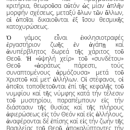
κριτήρια, θεωροῦσα αὐτόν ὡς μίαν ἁπλῆν
μορφήν σχέσεως, μεταξύ ὅλων τῶν ἄλλων,
αἱ ὁποῖαι δικαιοῦνται ἐξ ἴσου θεσμικῆς
κατοχυρώσεως.
Ὁ γάμος εἶναι ἐκκλησιοτραφές
ἐργαστήριον ζωῆς ἐν ἀγάπῃ καί
ἀνυπέρβλητος δωρεά τῆς χάριτος τοῦ
Θεοῦ. Ἡ «ὑψηλή χείρ» τοῦ «συνδέτου»
Θεοῦ «ἀοράτως πάρεστι, τούς
συναπτομένους ἁρμόζουσα» μετά τοῦ
Χριστοῦ καί μετ’ ἀλλήλων. Οἱ στέφανοι, οἱ
ὁποῖοι τοποθετοῦνται ἐπί τῆς κεφαλῆς τοῦ
νυμφίου καί τῆς νύμφης κατά τήν τέλεσιν
τοῦ μυστηρίου, παραπέμπουν εἰς τήν
διάστασιν τῆς θυσίας καί τῆς πλήρους
ἀφιερώσεως εἰς τόν Θεόν καί εἰς ἀλλήλους,
ἀναφέρονται δέ ἐπίσης καί εἰς τήν ζωήν τῆς
Βασιλείας τοῦ Θεοῦ, ἀποκαλύπτοντες τήν