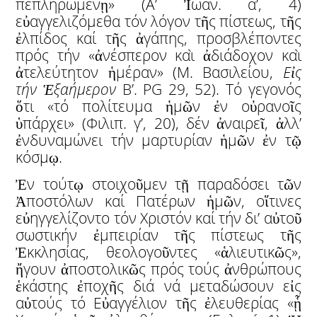
πεπληρωμένῃ» (Α’ Ἰωάν. α’, 4)
εὐαγγελιζόμεθα τόν λόγον τῆς πίστεως, τῆς
ἐλπίδος καί τῆς ἀγάπης, προσβλέποντες
πρός τήν «ἀνέσπερον καὶ ἀδιάδοχον καὶ
ἀτελεύτητον ἡμέραν» (Μ. Βασιλείου,
Ε
ἰ
ς
τήν
Ἑ
ξαήμερον
Β’. PG 29, 52). Τό γεγονός
ὅτι «τό πολίτευμα ἡμῶν ἐν οὐρανοῖς
ὑπάρχει» (Φιλιπ. γ’, 20), δέν ἀναιρεῖ, ἀλλ’
ἐνδυναμώνει τήν μαρτυρίαν ἡμῶν ἐν τῷ
κόσμῳ.
Ἐν τούτῳ στοιχοῦμεν τῇ παραδόσει τῶν
Ἀποστόλων καί Πατέρων ἡμῶν, οἵτινες
εὐηγγελίζοντο τόν Χριστόν καί τήν δι’ αὐτοῦ
σωστικήν ἐμπειρίαν τῆς πίστεως τῆς
Ἐκκλησίας, θεολογοῦντες «ἁλιευτικῶς»,
ἤγουν ἀποστολικῶς πρός τούς ἀνθρώπους
ἑκάστης ἐποχῆς διά νά μεταδώσουν εἰς
αὐτούς τό Εὐαγγέλιον τῆς ἐλευθερίας «ᾗ