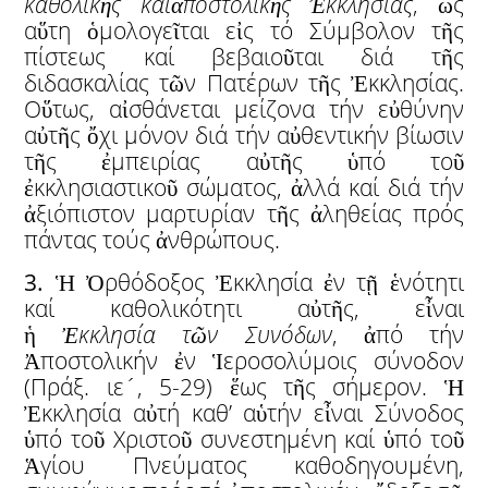
καθολικ
ῆ
ς καί
ἀ
ποστολικ
ῆ
ς
Ἐ
κκλησίας
, ὡς
αὕτη ὁμολογεῖται εἰς τό Σύμβολον τῆς
πίστεως καί βεβαιοῦται διά τῆς
διδασκαλίας τῶν Πατέρων τῆς Ἐκκλησίας.
Οὕτως, αἰσθάνεται μείζονα τήν εὐθύνην
αὐτῆς ὄχι μόνον διά τήν αὐθεντικήν βίωσιν
τῆς ἐμπειρίας αὐτῆς ὑπό τοῦ
ἐκκλησιαστικοῦ σώματος, ἀλλά καί διά τήν
ἀξιόπιστον μαρτυρίαν τῆς ἀληθείας πρός
πάντας τούς ἀνθρώπους.
3.
Ἡ Ὀρθόδοξος Ἐκκλησία ἐν τῇ ἑνότητι
καί καθολικότητι αὐτῆς, εἶναι
ἡ
Ἐ
κκλησία τ
ῶ
ν Συνόδων
, ἀπό τήν
Ἀποστολικήν ἐν Ἱεροσολύμοις σύνοδον
(Πράξ. ιε´, 5-29) ἕως τῆς σήμερον. Ἡ
Ἐκκλησία αὐτή καθ’ αὑτήν εἶναι Σύνοδος
ὑπό τοῦ Χριστοῦ συνεστημένη καί ὑπό τοῦ
Ἁγίου Πνεύματος καθοδηγουμένη,