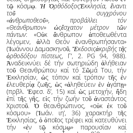
τῷ κόσμῳ.
Ἡ
Ὀ
ρθόδοξος
Ἐ
κκλησία,
ἔ
ναντι
το
ῦ
συγχρόνου
«
ἀ
νθρωποθεο
ῦ
»,
προβάλλει
τόν
«Θεάνθρωπον»
ὡ
ς
ἔ
σχατον μέτρον τ
ῶ
ν
πάντων
: «Οὐκ ἄνθρωπον ἀποθεωθέντα
λέγομεν, ἀλλὰ Θεόν ἐνανθρωπήσαντα»
(Ἰωάννου Δαμασκηνοῦ,
Ἔ
κδοσις
ἀ
κριβής τ
ῆ
ς
ὀ
ρθοδόξου πίστεως
, Γ’, 2. PG 94, 988).
Ἀναδεικνύει δέ τήν σωτηριώδη ἀλήθειαν
τοῦ Θεανθρώπου καί τό Σῶμά Του, τήν
Ἐκκλησίαν, ὡς τόπον καί τρόπον τῆς ἐν
ἐλευθερίᾳ ζωῆς, ὡς «ἀληθεύειν ἐν ἀγάπῃ»
(πρβλ. Ἐφεσ. δ’, 15) καί ὡς μετοχήν, ἤδη
ἐπί τῆς γῆς, εἰς τήν ζωήν τοῦ ἀναστάντος
Χριστοῦ. Ὁ θεανθρώπινος, «οὐκ ἐκ τοῦ
κόσμου» (Ἰωάν. ιη’, 36) χαρακτήρ τῆς
Ἐκκλησίας, ὁ ὁποῖος τρέφει καί κατευθύνει
τήν «ἐν τῷ κόσμῳ» παρουσίαν καί