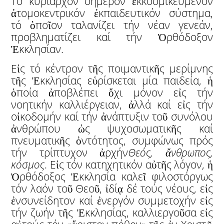
Τό κυρίαρχον σήμερον ἐκκοσμικευμένον
ἀτομοκεντρικόν ἐκπαιδευτικόν σύστημα,
τό ὁποῖον ταλανίζει τήν νέαν γενεάν,
προβληματίζει καί τήν Ὀρθόδοξον
Ἐκκλησίαν.
Εἰς τό κέντρον τῆς ποιμαντικῆς μερίμνης
τῆς Ἐκκλησίας εὑρίσκεται μία παιδεία, ἡ
ὁποία ἀποβλέπει ὄχι μόνον εἰς τήν
νοητικήν καλλιέργειαν, ἀλλά καί εἰς τήν
οἰκοδομήν καί τήν ἀνάπτυξιν τοῦ συνόλου
ἀνθρώπου ὡς ψυχοσωματικῆς καί
πνευματικῆς ὀντότητος, συμφώνως πρός
τήν τρίπτυχον ἀρχήν
Θεός,
ἄ
νθρωπος,
κόσμος
. Εἰς τόν κατηχητικόν αὐτῆς λόγον, ἡ
Ὀρθόδοξος Ἐκκλησία καλεῖ φιλοστόργως
τόν λαόν τοῦ Θεοῦ, ἰδίᾳ δέ τούς νέους, εἰς
ἐνσυνείδητον καί ἐνεργόν συμμετοχήν εἰς
τήν ζωήν τῆς Ἐκκλησίας, καλλιεργοῦσα εἰς