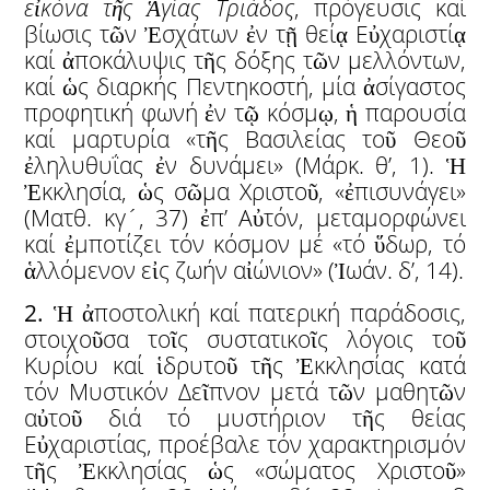
ε
ἰ
κόνα τ
ῆ
ς
Ἁ
γίας Τριάδος
, πρόγευσις καί
βίωσις τῶν Ἐσχάτων ἐν τῇ θείᾳ Εὐχαριστίᾳ
καί ἀποκάλυψις τῆς δόξης τῶν μελλόντων,
καί ὡς διαρκής Πεντηκοστή, μία ἀσίγαστος
προφητική φωνή ἐν τῷ κόσμῳ, ἡ παρουσία
καί μαρτυρία «τῆς Βασιλείας τοῦ Θεοῦ
ἐληλυθυΐας ἐν δυνάμει» (Μάρκ. θ’, 1). Ἡ
Ἐκκλησία, ὡς σῶμα Χριστοῦ, «ἐπισυνάγει»
(Ματθ. κγ´, 37) ἐπ’ Αὐτόν, μεταμορφώνει
καί ἐμποτίζει τόν κόσμον μέ «τό ὕδωρ, τό
ἁλλόμενον εἰς ζωήν αἰώνιον» (Ἰωάν. δ’, 14).
2.
Ἡ ἀποστολική καί πατερική παράδοσις,
στοιχοῦσα τοῖς συστατικοῖς λόγοις τοῦ
Κυρίου καί ἱδρυτοῦ τῆς Ἐκκλησίας κατά
τόν Μυστικόν Δεῖπνον μετά τῶν μαθητῶν
αὐτοῦ διά τό μυστήριον τῆς θείας
Εὐχαριστίας, προέβαλε τόν χαρακτηρισμόν
τῆς Ἐκκλησίας ὡς «σώματος Χριστοῦ»