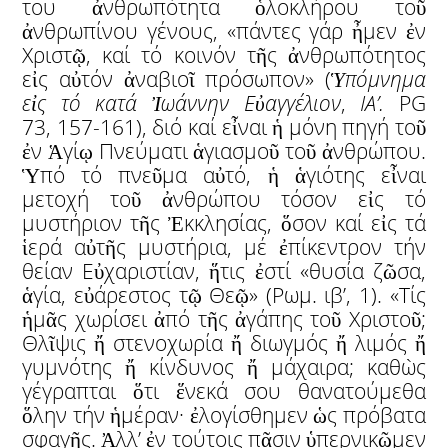
του ἀνθρωπότητα ὁλοκλήρου τοῦ
ἀνθρωπίνου γένους, «πάντες γάρ ἦμεν ἐν
Χριστῷ, καί τό κοινόν τῆς ἀνθρωπότητος
εἰς αὐτόν ἀναβιοῖ πρόσωπον» (
Ὑ
πόμνημα
ε
ἰ
ς τό κατά
Ἰ
ωάννην Ε
ὐ
αγγέλιον
,
ΙΑ’.
PG
73, 157-161), διό καί εἶναι ἡ μόνη πηγή τοῦ
ἐν Ἁγίῳ Πνεύματι ἁγιασμοῦ τοῦ ἀνθρώπου.
Ὑπό τό πνεῦμα αὐτό, ἡ ἁγιότης εἶναι
μετοχή τοῦ ἀνθρώπου τόσον εἰς τό
μυστήριον τῆς Ἐκκλησίας, ὅσον καί εἰς τά
ἱερά αὐτῆς μυστήρια, μέ ἐπίκεντρον τήν
θείαν Εὐχαριστίαν, ἥτις ἐστί «θυσία ζῶσα,
ἁγία, εὐάρεστος τῷ Θεῷ» (Ρωμ. ιβ’, 1). «Τίς
ἡμᾶς χωρίσει ἀπό τῆς ἀγάπης τοῦ Χριστοῦ;
Θλῖψις ἤ στενοχωρία ἤ διωγμός ἤ λιμός ἤ
γυμνότης ἤ κίνδυνος ἤ μάχαιρα; καθὼς
γέγραπται ὅτι ἕνεκά σου θανατούμεθα
ὅλην τήν ἡμέραν· ἐλογίσθημεν ὡς πρόβατα
σφαγῆς. Ἀλλ’ ἐν τούτοις πᾶσιν ὑπερνικῶμεν