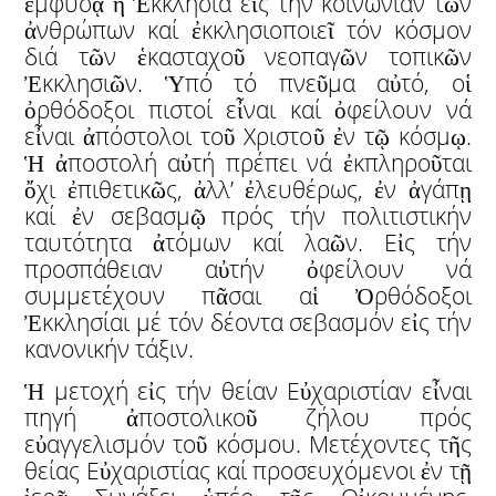
ἐμφυσᾷ ἡ Ἐκκλησία εἰς τήν κοινωνίαν τῶν
ἀνθρώπων καί ἐκκλησιοποιεῖ τόν κόσμον
διά τῶν ἑκασταχοῦ νεοπαγῶν τοπικῶν
Ἐκκλησιῶν. Ὑπό τό πνεῦμα αὐτό, οἱ
ὀρθόδοξοι πιστοί εἶναι καί ὀφείλουν νά
εἶναι ἀπόστολοι τοῦ Χριστοῦ ἐν τῷ κόσμῳ.
Ἡ ἀποστολή αὐτή πρέπει νά ἐκπληροῦται
ὄχι ἐπιθετικῶς, ἀλλ’ ἐλευθέρως, ἐν ἀγάπῃ
καί ἐν σεβασμῷ πρός τήν πολιτιστικήν
ταυτότητα ἀτόμων καί λαῶν. Εἰς τήν
προσπάθειαν αὐτήν ὀφείλουν νά
συμμετέχουν πᾶσαι αἱ Ὀρθόδοξοι
Ἐκκλησίαι μέ τόν δέοντα σεβασμόν εἰς τήν
κανονικήν τάξιν.
Ἡ μετοχή εἰς τήν θείαν Εὐχαριστίαν εἶναι
πηγή ἀποστολικοῦ ζήλου πρός
εὐαγγελισμόν τοῦ κόσμου. Μετέχοντες τῆς
θείας Εὐχαριστίας καί προσευχόμενοι ἐν τῇ