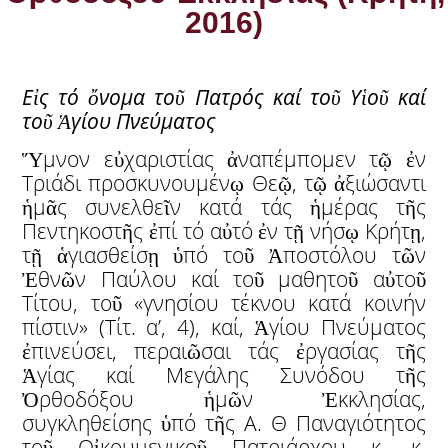
2016)
Ε
ἰ
ς τό
ὄ
νομα το
ῦ
Πατρός καί το
ῦ
Υ
ἱ
ο
ῦ
καί
το
ῦ
Ἁ
γίου Πνεύματος
Ὕμνον εὐχαριστίας ἀναπέμπομεν τῷ ἐν
Τριάδι προσκυνουμένῳ Θεῷ, τῷ ἀξιώσαντι
ἡμᾶς συνελθεῖν κατά τάς ἡμέρας τῆς
Πεντηκοστῆς ἐπί τό αὐτό ἐν τῇ νήσῳ Κρήτῃ,
τῇ ἁγιασθείσῃ ὑπό τοῦ Ἀποστόλου τῶν
Ἐθνῶν Παύλου καί τοῦ μαθητοῦ αὐτοῦ
Τίτου, τοῦ «γνησίου τέκνου κατά κοινήν
πίστιν» (Τίτ. α’, 4), καί, Ἁγίου Πνεύματος
ἐπινεύσει, περαιῶσαι τάς ἐργασίας τῆς
Ἁγίας καί Μεγάλης Συνόδου τῆς
Ὀρθοδόξου ἡμῶν Ἐκκλησίας,
συγκληθείσης ὑπό τῆς Α. Θ Παναγιότητος
τοῦ Οἰκουμενικοῦ Πατριάρχου κ. κ.