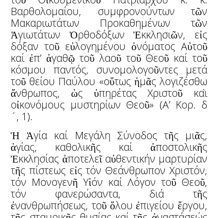
Βαρθολομαίου, συμφρονούντων τῶν
Μακαριωτάτων Προκαθημένων τῶν
Ἁγιωτάτων Ὀρθοδόξων Ἐκκλησιῶν, εἰς
δόξαν τοῦ εὐλογημένου ὀνόματος Αὐτοῦ
καί ἐπ’ ἀγαθῷ τοῦ λαοῦ τοῦ Θεοῦ καί τοῦ
κόσμου παντός, συνομολογοῦντες μετά
τοῦ θείου Παύλου «οὕτως ἡμᾶς λογιζέσθω
ἄνθρωπος, ὡς ὑπηρέτας Χριστοῦ καὶ
οἰκονόμους μυστηρίων Θεοῦ» (Α’ Κορ. δ
´, 1).
Ἡ Ἁγία καί Μεγάλη Σύνοδος τῆς μιᾶς,
ἁγίας, καθολικῆς καί ἀποστολικῆς
Ἐκκλησίας ἀποτελεῖ αὐθεντικήν μαρτυρίαν
τῆς πίστεως εἰς τόν Θεάνθρωπον Χριστόν,
τόν Μονογενῆ Υἱόν καί Λόγον τοῦ Θεοῦ,
τόν φανερώσαντα, διά τῆς
ἐνανθρωπήσεως, τοῦ ὅλου ἐπιγείου ἔργου,
τῆς σταυρικῆς θυσίας καί τῆς ἀναστάσεώς