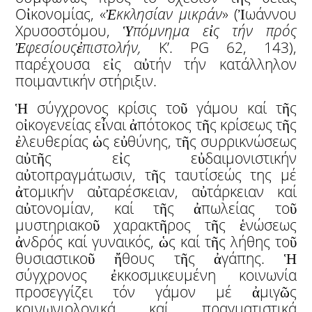
Οἰκονομίας, «
Ἐ
κκλησίαν μικράν
» (Ἰωάννου
Χρυσοστόμου,
Ὑ
πόμνημα ε
ἰ
ς τήν πρός
Ἐ
φεσίους
ἐ
πιστολήν,
Κ’. PG 62, 143),
παρέχουσα εἰς αὐτήν τήν κατάλληλον
ποιμαντικήν στήριξιν.
Ἡ σύγχρονος κρίσις τοῦ γάμου καί τῆς
οἰκογενείας εἶναι ἀπότοκος τῆς κρίσεως τῆς
ἐλευθερίας ὡς εὐθύνης, τῆς συρρικνώσεως
αὐτῆς εἰς εὐδαιμονιστικήν
αὐτοπραγμάτωσιν, τῆς ταυτίσεώς της μέ
ἀτομικήν αὐταρέσκειαν, αὐτάρκειαν καί
αὐτονομίαν, καί τῆς ἀπωλείας τοῦ
μυστηριακοῦ χαρακτῆρος τῆς ἑνώσεως
ἀνδρός καί γυναικός, ὡς καί τῆς λήθης τοῦ
θυσιαστικοῦ ἤθους τῆς ἀγάπης. Ἡ
σύγχρονος ἐκκοσμικευμένη κοινωνία
προσεγγίζει τόν γάμον μέ ἀμιγῶς
κοινωνιολογικά καί πραγματιστικά