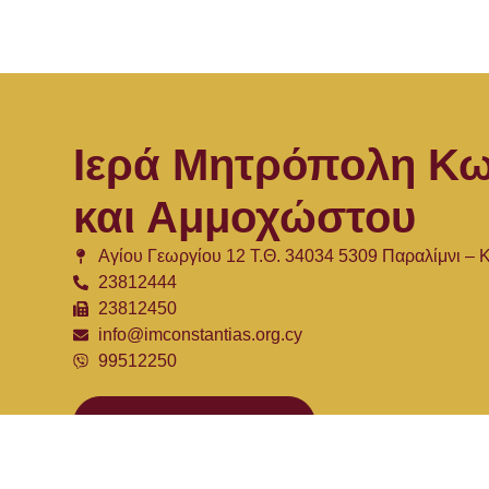
Ιερά Μητρόπολη Κω
και Αμμοχώστου
Αγίου Γεωργίου 12 Τ.Θ. 34034 5309 Παραλίμνι –
23812444
23812450
info@imconstantias.org.cy
99512250
Φόρμα Επικοινωνίας