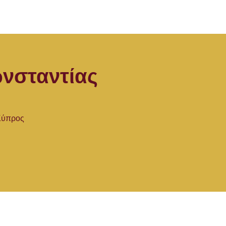
νσταντίας
 Κύπρος