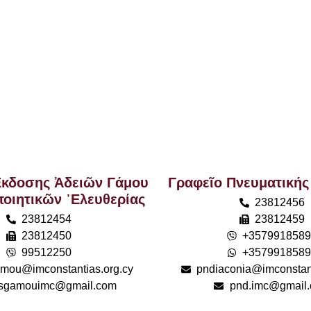
κδοσης Ἀδειῶν Γάμου
Γραφεῖο Πνευματικής
ποιητικῶν ᾿Ελευθερίας
23812456
23812454
23812459
23812450
+357991858
99512250
+357991858
mou@imconstantias.org.cy
pndiaconia@imconstant
esgamouimc@gmail.com
pnd.imc@gmail