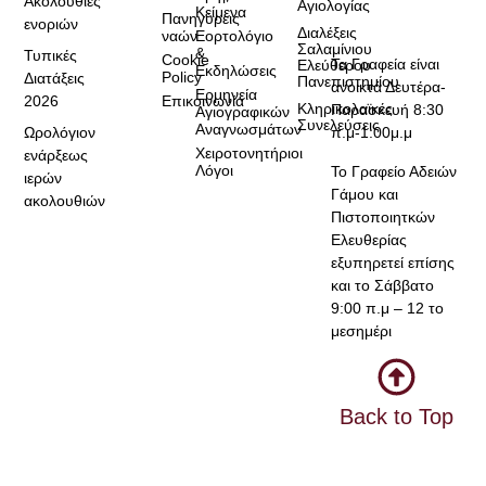
Ακολουθίες
Αγιολογίας
Κείμενα
Πανηγύρεις
ενοριών
Διαλέξεις
ναών
Εορτολόγιο
Σαλαμίνιου
&
Τυπικές
Cookie
Τα Γραφεία είναι
Ελεύθερου
Εκδηλώσεις
Policy
Διατάξεις
Πανεπιστημίου
ανοικτά Δευτέρα-
Ερμηνεία
2026
Επικοινωνία
Κληρικολαϊκές
Παρασκευή 8:30
Αγιογραφικών
Συνελεύσεις
Αναγνωσμάτων
Ωρολόγιον
π.μ-1:00μ.μ
Χειροτονητήριοι
ενάρξεως
Λόγοι
Το Γραφείο Αδειών
ιερών
Γάμου και
ακολουθιών
Πιστοποιητκών
Ελευθερίας
εξυπηρετεί επίσης
και το Σάββατο
9:00 π.μ – 12 το
μεσημέρι
Back to Top