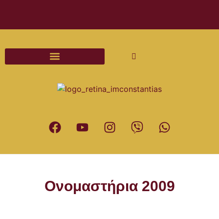
Διαδικασίες και Έντυπα Γάμου
Ονομαστήρια 2009